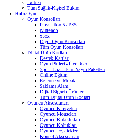
Tartılar
Tüm Sağlık-Kişisel Bakım
Hobi-Oyun
Oyun Konsolları
Playstation 5 / PS5
Nintendo
xbox
Diğer Oyun Konsolları
Tüm Oyun Konsolları
Dijital Ürün Kodları
Destek Kartları
Oyun Pinleri - Üyelikler
Spor - Dizi - Film Yayın Paketleri
Online Eğitim
Eğlence ve Müzik
Saklama Alanı
Dijital Sigorta Ürünleri
Tüm Dijital Ürün Kodları
Oyuncu Aksesuarları
Oyuncu Klavyeleri
Oyuncu Mouseları
Oyuncu Kulaklıkları
Oyuncu Koltukları
Oyuncu Joystickleri
Konsol Aksesuarları