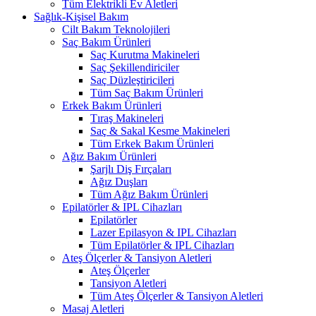
Tüm Elektrikli Ev Aletleri
Sağlık-Kişisel Bakım
Cilt Bakım Teknolojileri
Saç Bakım Ürünleri
Saç Kurutma Makineleri
Saç Şekillendiriciler
Saç Düzleştiricileri
Tüm Saç Bakım Ürünleri
Erkek Bakım Ürünleri
Tıraş Makineleri
Saç & Sakal Kesme Makineleri
Tüm Erkek Bakım Ürünleri
Ağız Bakım Ürünleri
Şarjlı Diş Fırçaları
Ağız Duşları
Tüm Ağız Bakım Ürünleri
Epilatörler & IPL Cihazları
Epilatörler
Lazer Epilasyon & IPL Cihazları
Tüm Epilatörler & IPL Cihazları
Ateş Ölçerler & Tansiyon Aletleri
Ateş Ölçerler
Tansiyon Aletleri
Tüm Ateş Ölçerler & Tansiyon Aletleri
Masaj Aletleri