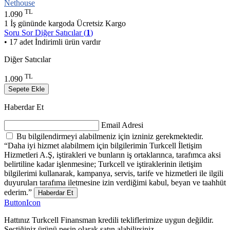
Nethouse
TL
1.090
1 İş gününde kargoda
Ücretsiz Kargo
Soru Sor
Diğer Satıcılar (
1
)
• 17 adet İndirimli ürün vardır
Diğer Satıcılar
TL
1.090
Sepete Ekle
Haberdar Et
Email Adresi
Bu bilgilendirmeyi alabilmeniz için izniniz gerekmektedir.
“Daha iyi hizmet alabilmem için bilgilerimin Turkcell İletişim
Hizmetleri A.Ş, iştirakleri ve bunların iş ortaklarınca, tarafımca aksi
belirtiline kadar işlenmesine; Turkcell ve iştiraklerinin iletişim
bilgilerimi kullanarak, kampanya, servis, tarife ve hizmetleri ile ilgili
duyuruları tarafıma iletmesine izin verdiğimi kabul, beyan ve taahhüt
ederim.”
Haberdar Et
ButtonIcon
Hattınız Turkcell Finansman kredili tekliflerimize uygun değildir.
Seçtiğiniz ürünü peşin olarak satın alabilirsiniz.