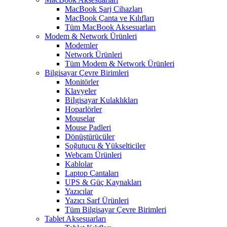
MacBook Şarj Cihazları
MacBook Çanta ve Kılıfları
Tüm MacBook Aksesuarları
Modem & Network Ürünleri
Modemler
Network Ürünleri
Tüm Modem & Network Ürünleri
Bilgisayar Çevre Birimleri
Monitörler
Klavyeler
BiIgisayar Kulaklıkları
Hoparlörler
Mouselar
Mouse Padleri
Dönüştürücüler
Soğutucu & Yükselticiler
Webcam Ürünleri
Kablolar
Laptop Çantaları
UPS & Güç Kaynakları
Yazıcılar
Yazıcı Sarf Ürünleri
Tüm Bilgisayar Çevre Birimleri
Tablet Aksesuarları