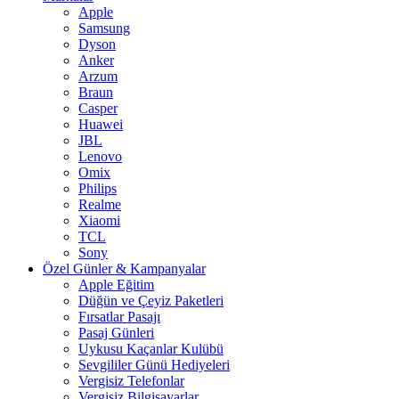
Apple
Samsung
Dyson
Anker
Arzum
Braun
Casper
Huawei
JBL
Lenovo
Omix
Philips
Realme
Xiaomi
TCL
Sony
Özel Günler & Kampanyalar
Apple Eğitim
Düğün ve Çeyiz Paketleri
Fırsatlar Pasajı
Pasaj Günleri
Uykusu Kaçanlar Kulübü
Sevgililer Günü Hediyeleri
Vergisiz Telefonlar
Vergisiz Bilgisayarlar