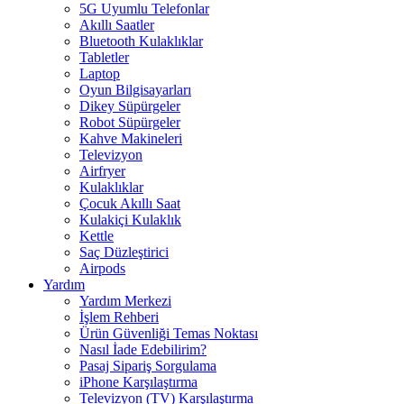
5G Uyumlu Telefonlar
Akıllı Saatler
Bluetooth Kulaklıklar
Tabletler
Laptop
Oyun Bilgisayarları
Dikey Süpürgeler
Robot Süpürgeler
Kahve Makineleri
Televizyon
Airfryer
Kulaklıklar
Çocuk Akıllı Saat
Kulakiçi Kulaklık
Kettle
Saç Düzleştirici
Airpods
Yardım
Yardım Merkezi
İşlem Rehberi
Ürün Güvenliği Temas Noktası
Nasıl İade Edebilirim?
Pasaj Sipariş Sorgulama
iPhone Karşılaştırma
Televizyon (TV) Karşılaştırma