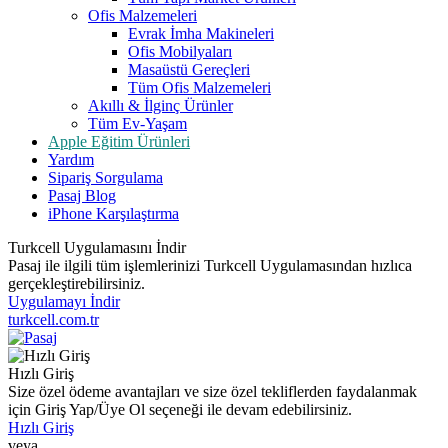
Ofis Malzemeleri
Evrak İmha Makineleri
Ofis Mobilyaları
Masaüstü Gereçleri
Tüm Ofis Malzemeleri
Akıllı & İlginç Ürünler
Tüm Ev-Yaşam
Apple Eğitim Ürünleri
Yardım
Sipariş Sorgulama
Pasaj Blog
iPhone Karşılaştırma
Turkcell Uygulamasını İndir
Pasaj ile ilgili tüm işlemlerinizi Turkcell Uygulamasından hızlıca
gerçekleştirebilirsiniz.
Uygulamayı İndir
turkcell.com.tr
Hızlı Giriş
Size özel ödeme avantajları ve size özel tekliflerden faydalanmak
için Giriş Yap/Üye Ol seçeneği ile devam edebilirsiniz.
Hızlı Giriş
veya