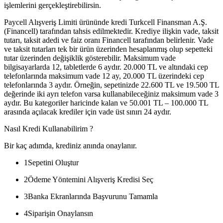
işlemlerini gerçekleştirebilirsin.
Paycell Alışveriş Limiti ürününde kredi Turkcell Finansman A.Ş.
(Financell) tarafından tahsis edilmektedir. Krediye ilişkin vade, taksit
tutarı, taksit adedi ve faiz oranı Financell tarafından belirlenir. Vade
ve taksit tutarları tek bir ürün üzerinden hesaplanmış olup sepetteki
tutar üzerinden değişiklik gösterebilir. Maksimum vade
bilgisayarlarda 12, tabletlerde 6 aydır. 20.000 TL ve altındaki cep
telefonlarında maksimum vade 12 ay, 20.000 TL üzerindeki cep
telefonlarında 3 aydır. Örneğin, sepetinizde 22.600 TL ve 19.500 TL
değerinde iki ayrı telefon varsa kullanabileceğiniz maksimum vade 3
aydır. Bu kategoriler haricinde kalan ve 50.001 TL – 100.000 TL
arasında açılacak krediler için vade üst sınırı 24 aydır.
Nasıl Kredi Kullanabilirim ?
Bir kaç adımda, krediniz anında onaylanır.
1
Sepetini Oluştur
2
Ödeme Yöntemini Alışveriş Kredisi Seç
3
Banka Ekranlarında Başvurunu Tamamla
4
Siparişin Onaylansın