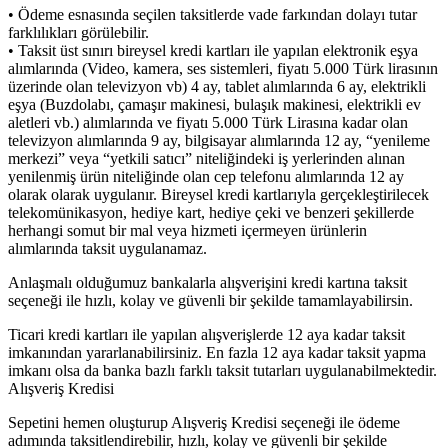
• Ödeme esnasında seçilen taksitlerde vade farkından dolayı tutar
farklılıkları görülebilir.
• Taksit üst sınırı bireysel kredi kartları ile yapılan elektronik eşya
alımlarında (Video, kamera, ses sistemleri, fiyatı 5.000 Türk lirasının
üzerinde olan televizyon vb) 4 ay, tablet alımlarında 6 ay, elektrikli
eşya (Buzdolabı, çamaşır makinesi, bulaşık makinesi, elektrikli ev
aletleri vb.) alımlarında ve fiyatı 5.000 Türk Lirasına kadar olan
televizyon alımlarında 9 ay, bilgisayar alımlarında 12 ay, “yenileme
merkezi” veya “yetkili satıcı” niteliğindeki iş yerlerinden alınan
yenilenmiş ürün niteliğinde olan cep telefonu alımlarında 12 ay
olarak olarak uygulanır. Bireysel kredi kartlarıyla gerçekleştirilecek
telekomünikasyon, hediye kart, hediye çeki ve benzeri şekillerde
herhangi somut bir mal veya hizmeti içermeyen ürünlerin
alımlarında taksit uygulanamaz.
Anlaşmalı olduğumuz bankalarla alışverişini kredi kartına taksit
seçeneği ile hızlı, kolay ve güvenli bir şekilde tamamlayabilirsin.
Ticari kredi kartları ile yapılan alışverişlerde 12 aya kadar taksit
imkanından yararlanabilirsiniz. En fazla 12 aya kadar taksit yapma
imkanı olsa da banka bazlı farklı taksit tutarları uygulanabilmektedir.
Alışveriş Kredisi
Sepetini hemen oluşturup Alışveriş Kredisi seçeneği ile ödeme
adımında taksitlendirebilir, hızlı, kolay ve güvenli bir şekilde