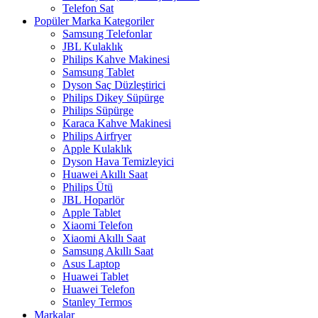
Telefon Sat
Popüler Marka Kategoriler
Samsung Telefonlar
JBL Kulaklık
Philips Kahve Makinesi
Samsung Tablet
Dyson Saç Düzleştirici
Philips Dikey Süpürge
Philips Süpürge
Karaca Kahve Makinesi
Philips Airfryer
Apple Kulaklık
Dyson Hava Temizleyici
Huawei Akıllı Saat
Philips Ütü
JBL Hoparlör
Apple Tablet
Xiaomi Telefon
Xiaomi Akıllı Saat
Samsung Akıllı Saat
Asus Laptop
Huawei Tablet
Huawei Telefon
Stanley Termos
Markalar