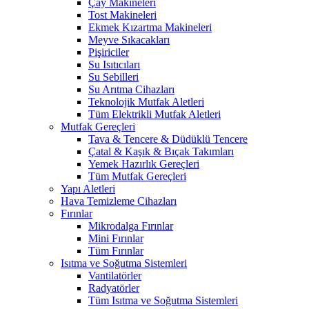
Çay Makineleri
Tost Makineleri
Ekmek Kızartma Makineleri
Meyve Sıkacakları
Pişiriciler
Su Isıtıcıları
Su Sebilleri
Su Arıtma Cihazları
Teknolojik Mutfak Aletleri
Tüm Elektrikli Mutfak Aletleri
Mutfak Gereçleri
Tava & Tencere & Düdüklü Tencere
Çatal & Kaşık & Bıçak Takımları
Yemek Hazırlık Gereçleri
Tüm Mutfak Gereçleri
Yapı Aletleri
Hava Temizleme Cihazları
Fırınlar
Mikrodalga Fırınlar
Mini Fırınlar
Tüm Fırınlar
Isıtma ve Soğutma Sistemleri
Vantilatörler
Radyatörler
Tüm Isıtma ve Soğutma Sistemleri