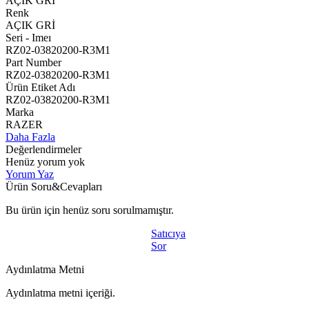
AÇIK GRİ
Renk
AÇIK GRİ
Seri - Imeı
RZ02-03820200-R3M1
Part Number
RZ02-03820200-R3M1
Ürün Etiket Adı
RZ02-03820200-R3M1
Marka
RAZER
Daha Fazla
Değerlendirmeler
Henüz yorum yok
Yorum Yaz
Ürün Soru&Cevapları
Bu ürün için henüz soru sorulmamıştır.
Satıcıya
Sor
Aydınlatma Metni
Aydınlatma metni içeriği.