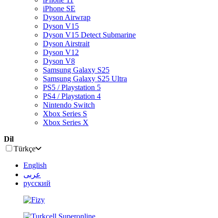
iPhone SE
Dyson Airwrap
Dyson V15
Dyson V15 Detect Submarine
Dyson Airstrait
Dyson V12
Dyson V8
Samsung Galaxy S25
Samsung Galaxy S25 Ultra
PS5 / Playstation 5
PS4 / Playstation 4
Nintendo Switch
Xbox Series S
Xbox Series X
Dil
Türkçe
English
عربى
русский