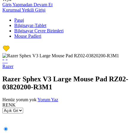
Giriş Yapmadan Devam Et
Kurumsal Yetkili Girişi
Pasaj
Bilgisayar-Tablet
Bilgisayar Çevre Birimleri
Mouse Padleri
"
"
Razer
Razer Sphex V3 Large Mouse Pad RZ02-
03820200-R3M1
Henüz yorum yok
Yorum Yaz
RENK