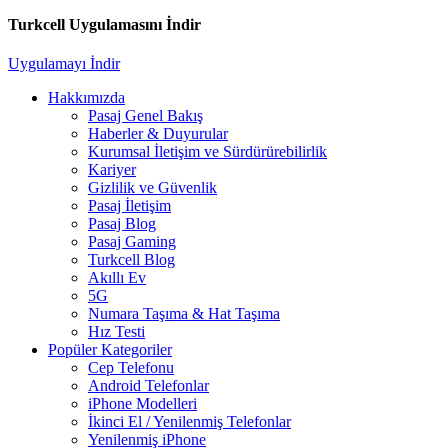
Turkcell Uygulamasını İndir
Uygulamayı İndir
Hakkımızda
Pasaj Genel Bakış
Haberler & Duyurular
Kurumsal İletişim ve Sürdürürebilirlik
Kariyer
Gizlilik ve Güvenlik
Pasaj İletişim
Pasaj Blog
Pasaj Gaming
Turkcell Blog
Akıllı Ev
5G
Numara Taşıma & Hat Taşıma
Hız Testi
Popüler Kategoriler
Cep Telefonu
Android Telefonlar
iPhone Modelleri
İkinci El / Yenilenmiş Telefonlar
Yenilenmiş iPhone