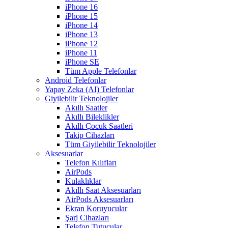
iPhone 16
iPhone 15
iPhone 14
iPhone 13
iPhone 12
iPhone 11
iPhone SE
Tüm Apple Telefonlar
Android Telefonlar
Yapay Zeka (AI) Telefonlar
Giyilebilir Teknolojiler
Akıllı Saatler
Akıllı Bileklikler
Akıllı Çocuk Saatleri
Takip Cihazları
Tüm Giyilebilir Teknolojiler
Aksesuarlar
Telefon Kılıfları
AirPods
Kulaklıklar
Akıllı Saat Aksesuarları
AirPods Aksesuarları
Ekran Koruyucular
Şarj Cihazları
Telefon Tutucular