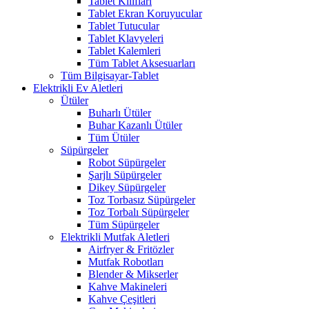
Tablet Kılıfları
Tablet Ekran Koruyucular
Tablet Tutucular
Tablet Klavyeleri
Tablet Kalemleri
Tüm Tablet Aksesuarları
Tüm Bilgisayar-Tablet
Elektrikli Ev Aletleri
Ütüler
Buharlı Ütüler
Buhar Kazanlı Ütüler
Tüm Ütüler
Süpürgeler
Robot Süpürgeler
Şarjlı Süpürgeler
Dikey Süpürgeler
Toz Torbasız Süpürgeler
Toz Torbalı Süpürgeler
Tüm Süpürgeler
Elektrikli Mutfak Aletleri
Airfryer & Fritözler
Mutfak Robotları
Blender & Mikserler
Kahve Makineleri
Kahve Çeşitleri