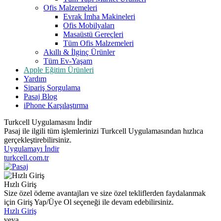
Ofis Malzemeleri
Evrak İmha Makineleri
Ofis Mobilyaları
Masaüstü Gereçleri
Tüm Ofis Malzemeleri
Akıllı & İlginç Ürünler
Tüm Ev-Yaşam
Apple Eğitim Ürünleri
Yardım
Sipariş Sorgulama
Pasaj Blog
iPhone Karşılaştırma
Turkcell Uygulamasını İndir
Pasaj ile ilgili tüm işlemlerinizi Turkcell Uygulamasından hızlıca
gerçekleştirebilirsiniz.
Uygulamayı İndir
turkcell.com.tr
Hızlı Giriş
Size özel ödeme avantajları ve size özel tekliflerden faydalanmak
için Giriş Yap/Üye Ol seçeneği ile devam edebilirsiniz.
Hızlı Giriş
veya