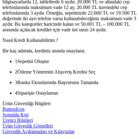
bilgisayarlarda 12, tabletlerde 6 aydır. 20.000 TL ve altındaki cep
telefonlarında maksimum vade 12 ay, 20.000 TL üzerindeki cep
telefonlarında 3 aydır. Örneğin, sepetinizde 22.600 TL ve 19.500 TL
değerinde iki ayrı telefon varsa kullanabileceğiniz maksimum vade 3
aydır. Bu kategoriler haricinde kalan ve 50.001 TL – 100.000 TL
arasında açılacak krediler için vade üst sınırı 24 aydır.
Nasıl Kredi Kullanabilirim ?
Bir kaç adımda, krediniz anında onaylanır.
1
Sepetini Oluştur
2
Ödeme Yöntemini Alışveriş Kredisi Seç
3
Banka Ekranlarında Başvurunu Tamamla
4
Siparişin Onaylansın
Ürün Güvenliği Bilgileri
ButtonIcon
Sorumlu Kişi
Üretici Bilgileri
Ürün Güvenlik Görselleri
Güvenlik Açıklamaları ve Kılavuzlar