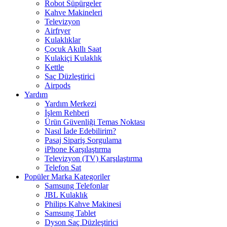
Robot Süpürgeler
Kahve Makineleri
Televizyon
Airfryer
Kulaklıklar
Çocuk Akıllı Saat
Kulakiçi Kulaklık
Kettle
Saç Düzleştirici
Airpods
Yardım
Yardım Merkezi
İşlem Rehberi
Ürün Güvenliği Temas Noktası
Nasıl İade Edebilirim?
Pasaj Sipariş Sorgulama
iPhone Karşılaştırma
Televizyon (TV) Karşılaştırma
Telefon Sat
Popüler Marka Kategoriler
Samsung Telefonlar
JBL Kulaklık
Philips Kahve Makinesi
Samsung Tablet
Dyson Saç Düzleştirici