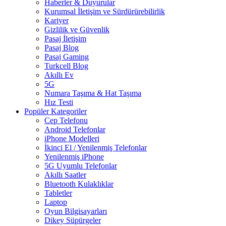
Haberler & Duyurular
Kurumsal İletişim ve Sürdürürebilirlik
Kariyer
Gizlilik ve Güvenlik
Pasaj İletişim
Pasaj Blog
Pasaj Gaming
Turkcell Blog
Akıllı Ev
5G
Numara Taşıma & Hat Taşıma
Hız Testi
Popüler Kategoriler
Cep Telefonu
Android Telefonlar
iPhone Modelleri
İkinci El / Yenilenmiş Telefonlar
Yenilenmiş iPhone
5G Uyumlu Telefonlar
Akıllı Saatler
Bluetooth Kulaklıklar
Tabletler
Laptop
Oyun Bilgisayarları
Dikey Süpürgeler