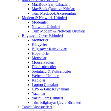
MacBook Şarj Cihazları
MacBook Çanta ve Kılıfları
Tüm MacBook Aksesuarları
Modem & Network Ürünleri
Modemler
Network Ürünleri
Tüm Modem & Network Ürünleri
Bilgisayar Çevre Birimleri
Monitörler
Klavyeler
BiIgisayar Kulaklıkları
Hoparlörler
Mouselar
Mouse Padleri
Dönüştürücüler
Soğutucu & Yükselticiler
Webcam Ürünleri
Kablolar
Laptop Çantaları
UPS & Güç Kaynakları
Yazıcılar
Yazıcı Sarf Ürünleri
Tüm Bilgisayar Çevre Birimleri
Tablet Aksesuarları