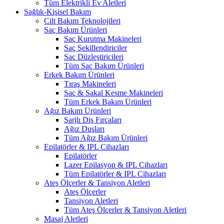
Tüm Elektrikli Ev Aletleri
Sağlık-Kişisel Bakım
Cilt Bakım Teknolojileri
Saç Bakım Ürünleri
Saç Kurutma Makineleri
Saç Şekillendiriciler
Saç Düzleştiricileri
Tüm Saç Bakım Ürünleri
Erkek Bakım Ürünleri
Tıraş Makineleri
Saç & Sakal Kesme Makineleri
Tüm Erkek Bakım Ürünleri
Ağız Bakım Ürünleri
Şarjlı Diş Fırçaları
Ağız Duşları
Tüm Ağız Bakım Ürünleri
Epilatörler & IPL Cihazları
Epilatörler
Lazer Epilasyon & IPL Cihazları
Tüm Epilatörler & IPL Cihazları
Ateş Ölçerler & Tansiyon Aletleri
Ateş Ölçerler
Tansiyon Aletleri
Tüm Ateş Ölçerler & Tansiyon Aletleri
Masaj Aletleri