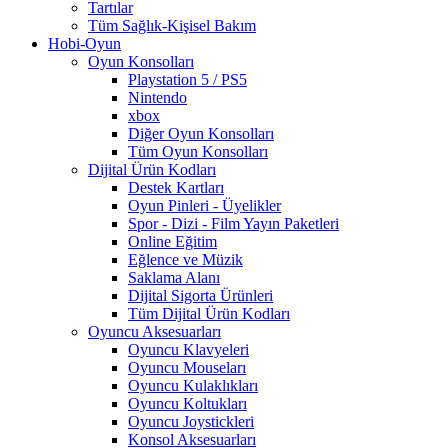
Tartılar
Tüm Sağlık-Kişisel Bakım
Hobi-Oyun
Oyun Konsolları
Playstation 5 / PS5
Nintendo
xbox
Diğer Oyun Konsolları
Tüm Oyun Konsolları
Dijital Ürün Kodları
Destek Kartları
Oyun Pinleri - Üyelikler
Spor - Dizi - Film Yayın Paketleri
Online Eğitim
Eğlence ve Müzik
Saklama Alanı
Dijital Sigorta Ürünleri
Tüm Dijital Ürün Kodları
Oyuncu Aksesuarları
Oyuncu Klavyeleri
Oyuncu Mouseları
Oyuncu Kulaklıkları
Oyuncu Koltukları
Oyuncu Joystickleri
Konsol Aksesuarları