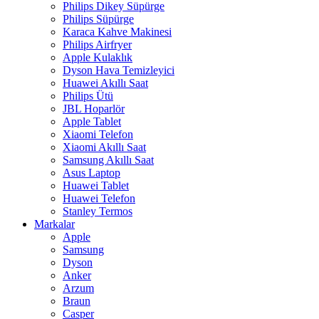
Philips Dikey Süpürge
Philips Süpürge
Karaca Kahve Makinesi
Philips Airfryer
Apple Kulaklık
Dyson Hava Temizleyici
Huawei Akıllı Saat
Philips Ütü
JBL Hoparlör
Apple Tablet
Xiaomi Telefon
Xiaomi Akıllı Saat
Samsung Akıllı Saat
Asus Laptop
Huawei Tablet
Huawei Telefon
Stanley Termos
Markalar
Apple
Samsung
Dyson
Anker
Arzum
Braun
Casper