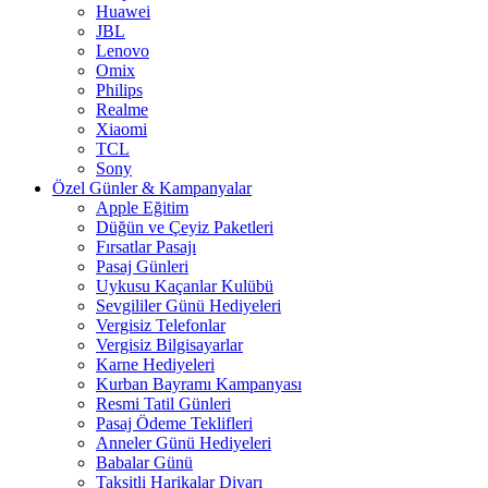
Huawei
JBL
Lenovo
Omix
Philips
Realme
Xiaomi
TCL
Sony
Özel Günler & Kampanyalar
Apple Eğitim
Düğün ve Çeyiz Paketleri
Fırsatlar Pasajı
Pasaj Günleri
Uykusu Kaçanlar Kulübü
Sevgililer Günü Hediyeleri
Vergisiz Telefonlar
Vergisiz Bilgisayarlar
Karne Hediyeleri
Kurban Bayramı Kampanyası
Resmi Tatil Günleri
Pasaj Ödeme Teklifleri
Anneler Günü Hediyeleri
Babalar Günü
Taksitli Harikalar Diyarı