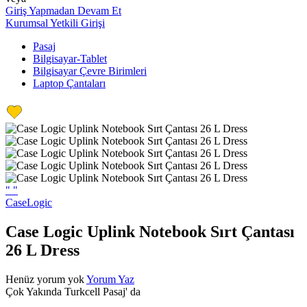
Giriş Yapmadan Devam Et
Kurumsal Yetkili Girişi
Pasaj
Bilgisayar-Tablet
Bilgisayar Çevre Birimleri
Laptop Çantaları
"
"
CaseLogic
Case Logic Uplink Notebook Sırt Çantası
26 L Dress
Henüz yorum yok
Yorum Yaz
Çok Yakında Turkcell Pasaj' da