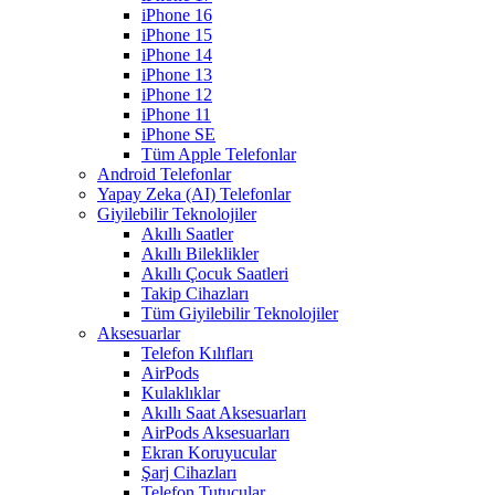
iPhone 16
iPhone 15
iPhone 14
iPhone 13
iPhone 12
iPhone 11
iPhone SE
Tüm Apple Telefonlar
Android Telefonlar
Yapay Zeka (AI) Telefonlar
Giyilebilir Teknolojiler
Akıllı Saatler
Akıllı Bileklikler
Akıllı Çocuk Saatleri
Takip Cihazları
Tüm Giyilebilir Teknolojiler
Aksesuarlar
Telefon Kılıfları
AirPods
Kulaklıklar
Akıllı Saat Aksesuarları
AirPods Aksesuarları
Ekran Koruyucular
Şarj Cihazları
Telefon Tutucular