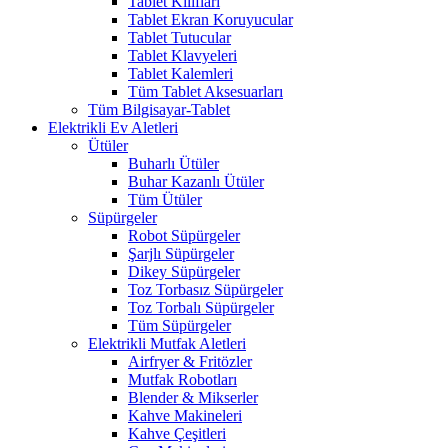
Tablet Kılıfları
Tablet Ekran Koruyucular
Tablet Tutucular
Tablet Klavyeleri
Tablet Kalemleri
Tüm Tablet Aksesuarları
Tüm Bilgisayar-Tablet
Elektrikli Ev Aletleri
Ütüler
Buharlı Ütüler
Buhar Kazanlı Ütüler
Tüm Ütüler
Süpürgeler
Robot Süpürgeler
Şarjlı Süpürgeler
Dikey Süpürgeler
Toz Torbasız Süpürgeler
Toz Torbalı Süpürgeler
Tüm Süpürgeler
Elektrikli Mutfak Aletleri
Airfryer & Fritözler
Mutfak Robotları
Blender & Mikserler
Kahve Makineleri
Kahve Çeşitleri