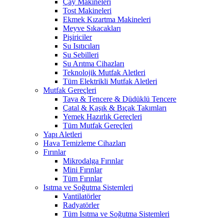
Çay Makineleri
Tost Makineleri
Ekmek Kızartma Makineleri
Meyve Sıkacakları
Pişiriciler
Su Isıtıcıları
Su Sebilleri
Su Arıtma Cihazları
Teknolojik Mutfak Aletleri
Tüm Elektrikli Mutfak Aletleri
Mutfak Gereçleri
Tava & Tencere & Düdüklü Tencere
Çatal & Kaşık & Bıçak Takımları
Yemek Hazırlık Gereçleri
Tüm Mutfak Gereçleri
Yapı Aletleri
Hava Temizleme Cihazları
Fırınlar
Mikrodalga Fırınlar
Mini Fırınlar
Tüm Fırınlar
Isıtma ve Soğutma Sistemleri
Vantilatörler
Radyatörler
Tüm Isıtma ve Soğutma Sistemleri