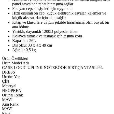
panel sayesinde rahat bir taşıma sağlar
File yan cep, su şişeleri için uygundur
Hızlı erişimli ön cep, küçük elektronik eşyalar, kalemler ve
küçük aksesuarlar için alan sağlar
Kitap ve klasörlere uygun şekilde tasarlanmış olan büyük bir
ana bölme
Yastıklı, dayanıklı 1200D polyester taban
Kolayca tutmak ve taşımak için taşıma kolu
Kapasite : 26L
Dış ölçü: 33 x 4 x 49 cm
Ağırlık: 0,5 kg
Ürün Özellikleri
Ürün Model Adı
CASE LOGİC UPLİNK NOTEBOOK SIRT ÇANTASI 26L
DRESS
Üretim Yeri
ÇİN
Materyal
NEOPREN
Orjınal Renk
MAVİ
Ana Renk
MAVİ
Renk