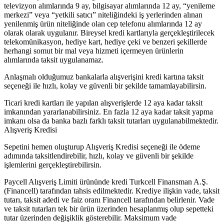
televizyon alımlarında 9 ay, bilgisayar alımlarında 12 ay, “yenileme
merkezi” veya “yetkili satıcı” niteliğindeki iş yerlerinden alınan
yenilenmiş ürün niteliğinde olan cep telefonu alımlarında 12 ay
olarak olarak uygulanır. Bireysel kredi kartlarıyla gerçekleştirilecek
telekomünikasyon, hediye kart, hediye çeki ve benzeri şekillerde
herhangi somut bir mal veya hizmeti içermeyen ürünlerin
alımlarında taksit uygulanamaz.
Anlaşmalı olduğumuz bankalarla alışverişini kredi kartına taksit
seçeneği ile hızlı, kolay ve güvenli bir şekilde tamamlayabilirsin.
Ticari kredi kartları ile yapılan alışverişlerde 12 aya kadar taksit
imkanından yararlanabilirsiniz. En fazla 12 aya kadar taksit yapma
imkanı olsa da banka bazlı farklı taksit tutarları uygulanabilmektedir.
Alışveriş Kredisi
Sepetini hemen oluşturup Alışveriş Kredisi seçeneği ile ödeme
adımında taksitlendirebilir, hızlı, kolay ve güvenli bir şekilde
işlemlerini gerçekleştirebilirsin.
Paycell Alışveriş Limiti ürününde kredi Turkcell Finansman A.Ş.
(Financell) tarafından tahsis edilmektedir. Krediye ilişkin vade, taksit
tutarı, taksit adedi ve faiz oranı Financell tarafından belirlenir. Vade
ve taksit tutarları tek bir ürün üzerinden hesaplanmış olup sepetteki
tutar üzerinden değişiklik gösterebilir. Maksimum vade