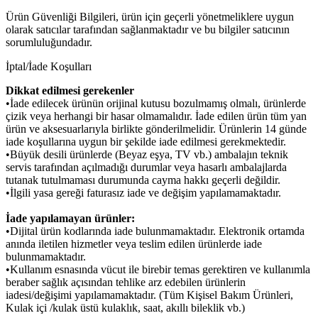
Ürün Güvenliği Bilgileri, ürün için geçerli yönetmeliklere uygun
olarak satıcılar tarafından sağlanmaktadır ve bu bilgiler satıcının
sorumluluğundadır.
İptal/İade Koşulları
Dikkat edilmesi gerekenler
•İade edilecek ürünün orijinal kutusu bozulmamış olmalı, ürünlerde
çizik veya herhangi bir hasar olmamalıdır. İade edilen ürün tüm yan
ürün ve aksesuarlarıyla birlikte gönderilmelidir. Ürünlerin 14 günde
iade koşullarına uygun bir şekilde iade edilmesi gerekmektedir.
•Büyük desili ürünlerde (Beyaz eşya, TV vb.) ambalajın teknik
servis tarafından açılmadığı durumlar veya hasarlı ambalajlarda
tutanak tutulmaması durumunda cayma hakkı geçerli değildir.
•İlgili yasa gereği faturasız iade ve değişim yapılamamaktadır.
İade yapılamayan ürünler:
•Dijital ürün kodlarında iade bulunmamaktadır. Elektronik ortamda
anında iletilen hizmetler veya teslim edilen ürünlerde iade
bulunmamaktadır.
•Kullanım esnasında vücut ile birebir temas gerektiren ve kullanımla
beraber sağlık açısından tehlike arz edebilen ürünlerin
iadesi/değişimi yapılamamaktadır. (Tüm Kişisel Bakım Ürünleri,
Kulak içi /kulak üstü kulaklık, saat, akıllı bileklik vb.)