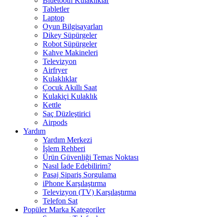
Bluetooth Kulaklıklar
Tabletler
Laptop
Oyun Bilgisayarları
Dikey Süpürgeler
Robot Süpürgeler
Kahve Makineleri
Televizyon
Airfryer
Kulaklıklar
Çocuk Akıllı Saat
Kulakiçi Kulaklık
Kettle
Saç Düzleştirici
Airpods
Yardım
Yardım Merkezi
İşlem Rehberi
Ürün Güvenliği Temas Noktası
Nasıl İade Edebilirim?
Pasaj Sipariş Sorgulama
iPhone Karşılaştırma
Televizyon (TV) Karşılaştırma
Telefon Sat
Popüler Marka Kategoriler