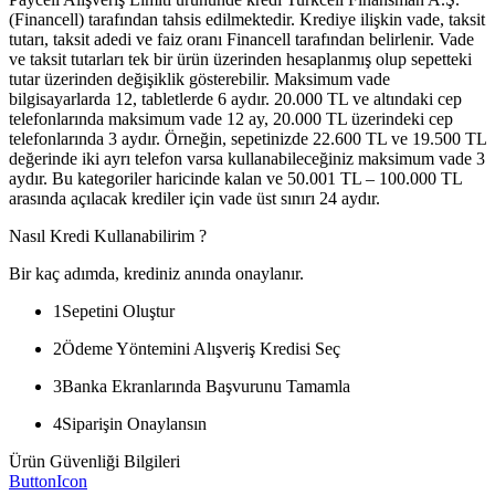
(Financell) tarafından tahsis edilmektedir. Krediye ilişkin vade, taksit
tutarı, taksit adedi ve faiz oranı Financell tarafından belirlenir. Vade
ve taksit tutarları tek bir ürün üzerinden hesaplanmış olup sepetteki
tutar üzerinden değişiklik gösterebilir. Maksimum vade
bilgisayarlarda 12, tabletlerde 6 aydır. 20.000 TL ve altındaki cep
telefonlarında maksimum vade 12 ay, 20.000 TL üzerindeki cep
telefonlarında 3 aydır. Örneğin, sepetinizde 22.600 TL ve 19.500 TL
değerinde iki ayrı telefon varsa kullanabileceğiniz maksimum vade 3
aydır. Bu kategoriler haricinde kalan ve 50.001 TL – 100.000 TL
arasında açılacak krediler için vade üst sınırı 24 aydır.
Nasıl Kredi Kullanabilirim ?
Bir kaç adımda, krediniz anında onaylanır.
1
Sepetini Oluştur
2
Ödeme Yöntemini Alışveriş Kredisi Seç
3
Banka Ekranlarında Başvurunu Tamamla
4
Siparişin Onaylansın
Ürün Güvenliği Bilgileri
ButtonIcon