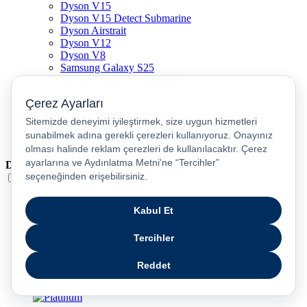
Dyson V15
Dyson V15 Detect Submarine
Dyson Airstrait
Dyson V12
Dyson V8
Samsung Galaxy S25
Samsung Galaxy S25 Ultra
PS5 / Playstation 5
PS4 / Playstation 4
Nintendo Switch
Xbox Series S
Xbox Series X
Dil
Türkçe
English
عربى
русский