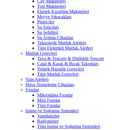
Çay Makineleri
Tost Makineleri
Ekmek Kızartma Makineleri
Meyve Sıkacakları
Pişiriciler
Su Isıtıcıları
Su Sebilleri
Su Arıtma Cihazları
Teknolojik Mutfak Aletleri
Tüm Elektrikli Mutfak Aletleri
Mutfak Gereçleri
Tava & Tencere & Düdüklü Tencere
Çatal & Kaşık & Bıçak Takımları
Yemek Hazırlık Gereçleri
Tüm Mutfak Gereçleri
Yapı Aletleri
Hava Temizleme Cihazları
Fırınlar
Mikrodalga Fırınlar
Mini Fırınlar
Tüm Fırınlar
Isıtma ve Soğutma Sistemleri
Vantilatörler
Radyatörler
Tüm Isıtma ve Soğutma Sistemleri