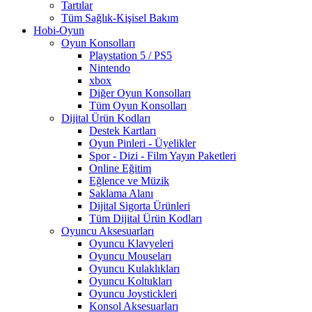
Tartılar
Tüm Sağlık-Kişisel Bakım
Hobi-Oyun
Oyun Konsolları
Playstation 5 / PS5
Nintendo
xbox
Diğer Oyun Konsolları
Tüm Oyun Konsolları
Dijital Ürün Kodları
Destek Kartları
Oyun Pinleri - Üyelikler
Spor - Dizi - Film Yayın Paketleri
Online Eğitim
Eğlence ve Müzik
Saklama Alanı
Dijital Sigorta Ürünleri
Tüm Dijital Ürün Kodları
Oyuncu Aksesuarları
Oyuncu Klavyeleri
Oyuncu Mouseları
Oyuncu Kulaklıkları
Oyuncu Koltukları
Oyuncu Joystickleri
Konsol Aksesuarları