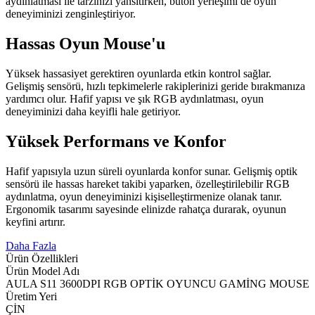
aydınlatması ile tarzınızı yansıtırken, buton yerleşimi de oyun
deneyiminizi zenginleştiriyor.
Hassas Oyun Mouse'u
Yüksek hassasiyet gerektiren oyunlarda etkin kontrol sağlar.
Gelişmiş sensörü, hızlı tepkimelerle rakiplerinizi geride bırakmanıza
yardımcı olur. Hafif yapısı ve şık RGB aydınlatması, oyun
deneyiminizi daha keyifli hale getiriyor.
Yüksek Performans ve Konfor
Hafif yapısıyla uzun süreli oyunlarda konfor sunar. Gelişmiş optik
sensörü ile hassas hareket takibi yaparken, özelleştirilebilir RGB
aydınlatma, oyun deneyiminizi kişiselleştirmenize olanak tanır.
Ergonomik tasarımı sayesinde elinizde rahatça durarak, oyunun
keyfini artırır.
Daha Fazla
Ürün Özellikleri
Ürün Model Adı
AULA S11 3600DPI RGB OPTİK OYUNCU GAMİNG MOUSE
Üretim Yeri
ÇİN