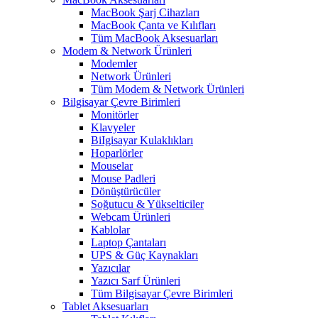
MacBook Şarj Cihazları
MacBook Çanta ve Kılıfları
Tüm MacBook Aksesuarları
Modem & Network Ürünleri
Modemler
Network Ürünleri
Tüm Modem & Network Ürünleri
Bilgisayar Çevre Birimleri
Monitörler
Klavyeler
BiIgisayar Kulaklıkları
Hoparlörler
Mouselar
Mouse Padleri
Dönüştürücüler
Soğutucu & Yükselticiler
Webcam Ürünleri
Kablolar
Laptop Çantaları
UPS & Güç Kaynakları
Yazıcılar
Yazıcı Sarf Ürünleri
Tüm Bilgisayar Çevre Birimleri
Tablet Aksesuarları