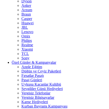
Dyson
Anker
Arzum
Braun
Casper
Huawei
JBL
Lenovo
Omix
Philips
Realme
Xiaomi
TCL
Sony
Özel Günler & Kampanyalar
Apple Eğitim
Düğün ve Çeyiz Paketleri
Fırsatlar Pasajı
Pasaj Günleri
Uykusu Kaçanlar Kulübü
Sevgililer Günü Hediyeleri
Vergisiz Telefonlar
Vergisiz Bilgisayarlar
Karne Hediyeleri
Kurban Bayramı Kampanyası