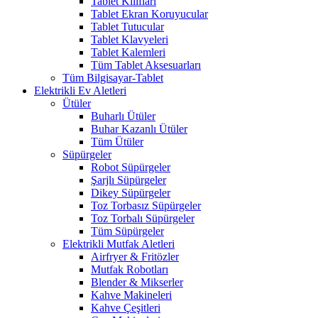
Tablet Kılıfları
Tablet Ekran Koruyucular
Tablet Tutucular
Tablet Klavyeleri
Tablet Kalemleri
Tüm Tablet Aksesuarları
Tüm Bilgisayar-Tablet
Elektrikli Ev Aletleri
Ütüler
Buharlı Ütüler
Buhar Kazanlı Ütüler
Tüm Ütüler
Süpürgeler
Robot Süpürgeler
Şarjlı Süpürgeler
Dikey Süpürgeler
Toz Torbasız Süpürgeler
Toz Torbalı Süpürgeler
Tüm Süpürgeler
Elektrikli Mutfak Aletleri
Airfryer & Fritözler
Mutfak Robotları
Blender & Mikserler
Kahve Makineleri
Kahve Çeşitleri