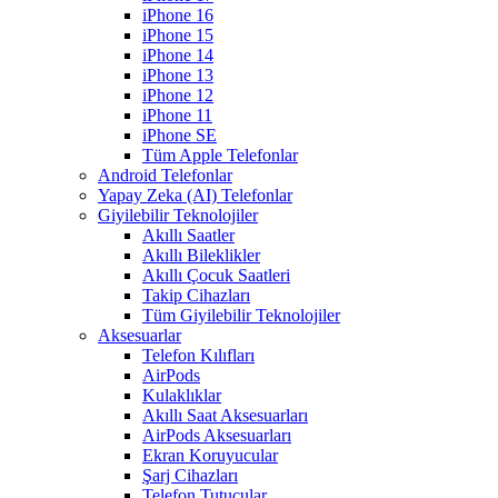
iPhone 16
iPhone 15
iPhone 14
iPhone 13
iPhone 12
iPhone 11
iPhone SE
Tüm Apple Telefonlar
Android Telefonlar
Yapay Zeka (AI) Telefonlar
Giyilebilir Teknolojiler
Akıllı Saatler
Akıllı Bileklikler
Akıllı Çocuk Saatleri
Takip Cihazları
Tüm Giyilebilir Teknolojiler
Aksesuarlar
Telefon Kılıfları
AirPods
Kulaklıklar
Akıllı Saat Aksesuarları
AirPods Aksesuarları
Ekran Koruyucular
Şarj Cihazları
Telefon Tutucular