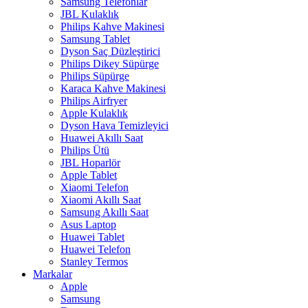
Samsung Telefonlar
JBL Kulaklık
Philips Kahve Makinesi
Samsung Tablet
Dyson Saç Düzleştirici
Philips Dikey Süpürge
Philips Süpürge
Karaca Kahve Makinesi
Philips Airfryer
Apple Kulaklık
Dyson Hava Temizleyici
Huawei Akıllı Saat
Philips Ütü
JBL Hoparlör
Apple Tablet
Xiaomi Telefon
Xiaomi Akıllı Saat
Samsung Akıllı Saat
Asus Laptop
Huawei Tablet
Huawei Telefon
Stanley Termos
Markalar
Apple
Samsung