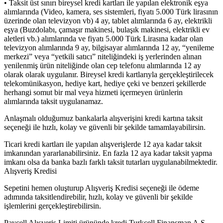
• Taksit üst sınırı bireysel kredi kartları ile yapılan elektronik eşya
alımlarında (Video, kamera, ses sistemleri, fiyatı 5.000 Türk lirasının
üzerinde olan televizyon vb) 4 ay, tablet alımlarında 6 ay, elektrikli
eşya (Buzdolabı, çamaşır makinesi, bulaşık makinesi, elektrikli ev
aletleri vb.) alımlarında ve fiyatı 5.000 Türk Lirasına kadar olan
televizyon alımlarında 9 ay, bilgisayar alımlarında 12 ay, “yenileme
merkezi” veya “yetkili satıcı” niteliğindeki iş yerlerinden alınan
yenilenmiş ürün niteliğinde olan cep telefonu alımlarında 12 ay
olarak olarak uygulanır. Bireysel kredi kartlarıyla gerçekleştirilecek
telekomünikasyon, hediye kart, hediye çeki ve benzeri şekillerde
herhangi somut bir mal veya hizmeti içermeyen ürünlerin
alımlarında taksit uygulanamaz.
Anlaşmalı olduğumuz bankalarla alışverişini kredi kartına taksit
seçeneği ile hızlı, kolay ve güvenli bir şekilde tamamlayabilirsin.
Ticari kredi kartları ile yapılan alışverişlerde 12 aya kadar taksit
imkanından yararlanabilirsiniz. En fazla 12 aya kadar taksit yapma
imkanı olsa da banka bazlı farklı taksit tutarları uygulanabilmektedir.
Alışveriş Kredisi
Sepetini hemen oluşturup Alışveriş Kredisi seçeneği ile ödeme
adımında taksitlendirebilir, hızlı, kolay ve güvenli bir şekilde
işlemlerini gerçekleştirebilirsin.
Paycell Alışveriş Limiti ürününde kredi Turkcell Finansman A.Ş.