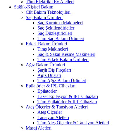
Tüm Elektrikli Ev Aletleri
Sağlık-Kişisel Bakım
Cilt Bakım Teknolojileri
Saç Bakım Ürünleri
Saç Kurutma Makineleri
Saç Şekillendiriciler
Saç Düzleştiricileri
Tüm Saç Bakım Ürünleri
Erkek Bakım Ürünleri
Tıraş Makineleri
Saç & Sakal Kesme Makineleri
Tüm Erkek Bakım Ürünleri
Ağız Bakım Ürünleri
Şarjlı Diş Fırçaları
Ağız Duşları
Tüm Ağız Bakım Ürünleri
Epilatörler & IPL Cihazları
Epilatörler
Lazer Epilasyon & IPL Cihazları
Tüm Epilatörler & IPL Cihazları
Ateş Ölçerler & Tansiyon Aletleri
Ateş Ölçerler
Tansiyon Aletleri
Tüm Ateş Ölçerler & Tansiyon Aletleri
Masaj Aletleri