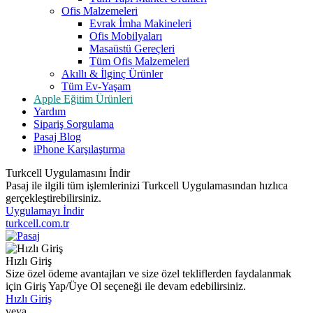
Ofis Malzemeleri
Evrak İmha Makineleri
Ofis Mobilyaları
Masaüstü Gereçleri
Tüm Ofis Malzemeleri
Akıllı & İlginç Ürünler
Tüm Ev-Yaşam
Apple Eğitim Ürünleri
Yardım
Sipariş Sorgulama
Pasaj Blog
iPhone Karşılaştırma
Turkcell Uygulamasını İndir
Pasaj ile ilgili tüm işlemlerinizi Turkcell Uygulamasından hızlıca
gerçekleştirebilirsiniz.
Uygulamayı İndir
turkcell.com.tr
Hızlı Giriş
Size özel ödeme avantajları ve size özel tekliflerden faydalanmak
için Giriş Yap/Üye Ol seçeneği ile devam edebilirsiniz.
Hızlı Giriş
veya