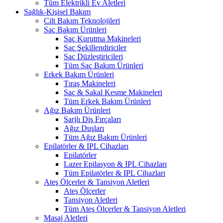
Tüm Elektrikli Ev Aletleri
Sağlık-Kişisel Bakım
Cilt Bakım Teknolojileri
Saç Bakım Ürünleri
Saç Kurutma Makineleri
Saç Şekillendiriciler
Saç Düzleştiricileri
Tüm Saç Bakım Ürünleri
Erkek Bakım Ürünleri
Tıraş Makineleri
Saç & Sakal Kesme Makineleri
Tüm Erkek Bakım Ürünleri
Ağız Bakım Ürünleri
Şarjlı Diş Fırçaları
Ağız Duşları
Tüm Ağız Bakım Ürünleri
Epilatörler & IPL Cihazları
Epilatörler
Lazer Epilasyon & IPL Cihazları
Tüm Epilatörler & IPL Cihazları
Ateş Ölçerler & Tansiyon Aletleri
Ateş Ölçerler
Tansiyon Aletleri
Tüm Ateş Ölçerler & Tansiyon Aletleri
Masaj Aletleri