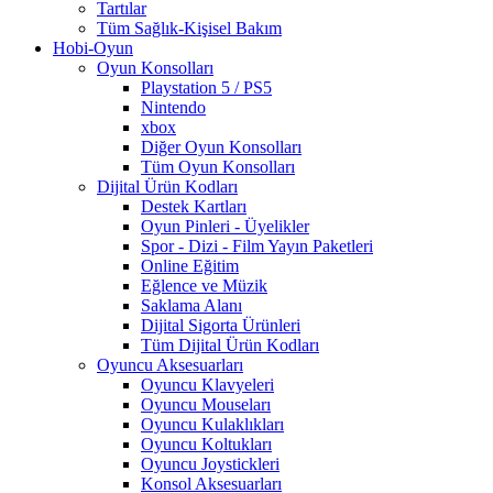
Tartılar
Tüm Sağlık-Kişisel Bakım
Hobi-Oyun
Oyun Konsolları
Playstation 5 / PS5
Nintendo
xbox
Diğer Oyun Konsolları
Tüm Oyun Konsolları
Dijital Ürün Kodları
Destek Kartları
Oyun Pinleri - Üyelikler
Spor - Dizi - Film Yayın Paketleri
Online Eğitim
Eğlence ve Müzik
Saklama Alanı
Dijital Sigorta Ürünleri
Tüm Dijital Ürün Kodları
Oyuncu Aksesuarları
Oyuncu Klavyeleri
Oyuncu Mouseları
Oyuncu Kulaklıkları
Oyuncu Koltukları
Oyuncu Joystickleri
Konsol Aksesuarları