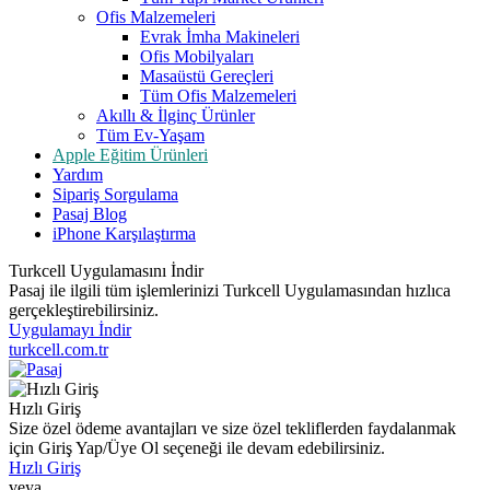
Ofis Malzemeleri
Evrak İmha Makineleri
Ofis Mobilyaları
Masaüstü Gereçleri
Tüm Ofis Malzemeleri
Akıllı & İlginç Ürünler
Tüm Ev-Yaşam
Apple Eğitim Ürünleri
Yardım
Sipariş Sorgulama
Pasaj Blog
iPhone Karşılaştırma
Turkcell Uygulamasını İndir
Pasaj ile ilgili tüm işlemlerinizi Turkcell Uygulamasından hızlıca
gerçekleştirebilirsiniz.
Uygulamayı İndir
turkcell.com.tr
Hızlı Giriş
Size özel ödeme avantajları ve size özel tekliflerden faydalanmak
için Giriş Yap/Üye Ol seçeneği ile devam edebilirsiniz.
Hızlı Giriş
veya