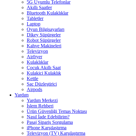
5G Uyumlu Telefonlar
Akıllı Saatler
Bluetooth Kulaklıklar
Tabletler
Laptop
Oyun Bilgisayarları
Dikey Süpürgeler
Robot Süpürgeler
Kahve Makineleri
Televizyon
Airfryer
Kulaklıklar
Çocuk Akıllı Saat
Kulakiçi Kulaklık
Kettle
Saç Düzleştirici
Airpods
Yardım
Yardım Merkezi
İşlem Rehberi
Ürün Güvenliği Temas Noktası
Nasıl İade Edebilirim?
Pasaj Sipariş Sorgulama
iPhone Karşılaştırma
Televizyon (TV) Karşılaştırma