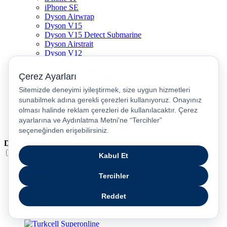
iPhone SE
Dyson Airwrap
Dyson V15
Dyson V15 Detect Submarine
Dyson Airstrait
Dyson V12
Dyson V8
Samsung Galaxy S25
Samsung Galaxy S25 Ultra
PS5 / Playstation 5
PS4 / Playstation 4
Nintendo Switch
Xbox Series S
Xbox Series X
Dil
Türkçe
English
عربى
русский