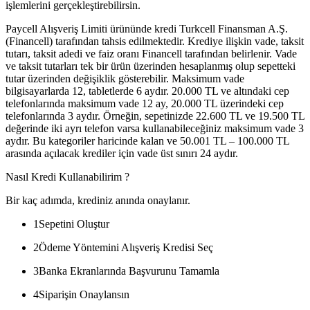
işlemlerini gerçekleştirebilirsin.
Paycell Alışveriş Limiti ürününde kredi Turkcell Finansman A.Ş.
(Financell) tarafından tahsis edilmektedir. Krediye ilişkin vade, taksit
tutarı, taksit adedi ve faiz oranı Financell tarafından belirlenir. Vade
ve taksit tutarları tek bir ürün üzerinden hesaplanmış olup sepetteki
tutar üzerinden değişiklik gösterebilir. Maksimum vade
bilgisayarlarda 12, tabletlerde 6 aydır. 20.000 TL ve altındaki cep
telefonlarında maksimum vade 12 ay, 20.000 TL üzerindeki cep
telefonlarında 3 aydır. Örneğin, sepetinizde 22.600 TL ve 19.500 TL
değerinde iki ayrı telefon varsa kullanabileceğiniz maksimum vade 3
aydır. Bu kategoriler haricinde kalan ve 50.001 TL – 100.000 TL
arasında açılacak krediler için vade üst sınırı 24 aydır.
Nasıl Kredi Kullanabilirim ?
Bir kaç adımda, krediniz anında onaylanır.
1
Sepetini Oluştur
2
Ödeme Yöntemini Alışveriş Kredisi Seç
3
Banka Ekranlarında Başvurunu Tamamla
4
Siparişin Onaylansın