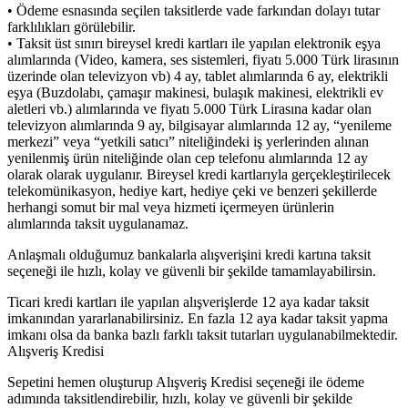
• Ödeme esnasında seçilen taksitlerde vade farkından dolayı tutar
farklılıkları görülebilir.
• Taksit üst sınırı bireysel kredi kartları ile yapılan elektronik eşya
alımlarında (Video, kamera, ses sistemleri, fiyatı 5.000 Türk lirasının
üzerinde olan televizyon vb) 4 ay, tablet alımlarında 6 ay, elektrikli
eşya (Buzdolabı, çamaşır makinesi, bulaşık makinesi, elektrikli ev
aletleri vb.) alımlarında ve fiyatı 5.000 Türk Lirasına kadar olan
televizyon alımlarında 9 ay, bilgisayar alımlarında 12 ay, “yenileme
merkezi” veya “yetkili satıcı” niteliğindeki iş yerlerinden alınan
yenilenmiş ürün niteliğinde olan cep telefonu alımlarında 12 ay
olarak olarak uygulanır. Bireysel kredi kartlarıyla gerçekleştirilecek
telekomünikasyon, hediye kart, hediye çeki ve benzeri şekillerde
herhangi somut bir mal veya hizmeti içermeyen ürünlerin
alımlarında taksit uygulanamaz.
Anlaşmalı olduğumuz bankalarla alışverişini kredi kartına taksit
seçeneği ile hızlı, kolay ve güvenli bir şekilde tamamlayabilirsin.
Ticari kredi kartları ile yapılan alışverişlerde 12 aya kadar taksit
imkanından yararlanabilirsiniz. En fazla 12 aya kadar taksit yapma
imkanı olsa da banka bazlı farklı taksit tutarları uygulanabilmektedir.
Alışveriş Kredisi
Sepetini hemen oluşturup Alışveriş Kredisi seçeneği ile ödeme
adımında taksitlendirebilir, hızlı, kolay ve güvenli bir şekilde