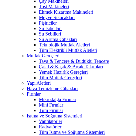
Çay Makineleri
Tost Makineleri
Ekmek Kızartma Makineleri
Meyve Sıkacakları
Pişiriciler
Su Isıtıcıları
Su Sebilleri
Su Arıtma Cihazları
Teknolojik Mutfak Aletleri
Tüm Elektrikli Mutfak Aletleri
Mutfak Gereçleri
Tava & Tencere & Düdüklü Tencere
Çatal & Kaşık & Bıçak Takımları
Yemek Hazırlık Gereçleri
Tüm Mutfak Gereçleri
Yapı Aletleri
Hava Temizleme Cihazları
Fırınlar
Mikrodalga Fırınlar
Mini Fırınlar
Tüm Fırınlar
Isıtma ve Soğutma Sistemleri
Vantilatörler
Radyatörler
Tüm Isıtma ve Soğutma Sistemleri