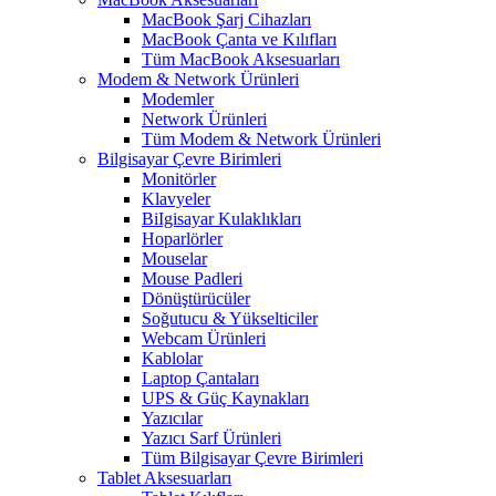
MacBook Şarj Cihazları
MacBook Çanta ve Kılıfları
Tüm MacBook Aksesuarları
Modem & Network Ürünleri
Modemler
Network Ürünleri
Tüm Modem & Network Ürünleri
Bilgisayar Çevre Birimleri
Monitörler
Klavyeler
BiIgisayar Kulaklıkları
Hoparlörler
Mouselar
Mouse Padleri
Dönüştürücüler
Soğutucu & Yükselticiler
Webcam Ürünleri
Kablolar
Laptop Çantaları
UPS & Güç Kaynakları
Yazıcılar
Yazıcı Sarf Ürünleri
Tüm Bilgisayar Çevre Birimleri
Tablet Aksesuarları