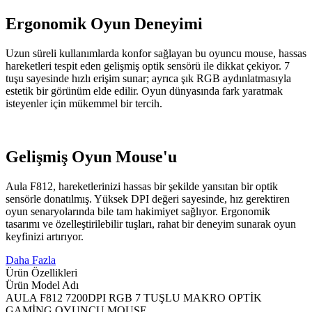
Ergonomik Oyun Deneyimi
Uzun süreli kullanımlarda konfor sağlayan bu oyuncu mouse, hassas
hareketleri tespit eden gelişmiş optik sensörü ile dikkat çekiyor. 7
tuşu sayesinde hızlı erişim sunar; ayrıca şık RGB aydınlatmasıyla
estetik bir görünüm elde edilir. Oyun dünyasında fark yaratmak
isteyenler için mükemmel bir tercih.
Gelişmiş Oyun Mouse'u
Aula F812, hareketlerinizi hassas bir şekilde yansıtan bir optik
sensörle donatılmış. Yüksek DPI değeri sayesinde, hız gerektiren
oyun senaryolarında bile tam hakimiyet sağlıyor. Ergonomik
tasarımı ve özelleştirilebilir tuşları, rahat bir deneyim sunarak oyun
keyfinizi artırıyor.
Daha Fazla
Ürün Özellikleri
Ürün Model Adı
AULA F812 7200DPI RGB 7 TUŞLU MAKRO OPTİK
GAMİNG OYUNCU MOUSE