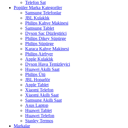
Telefon Sat
Popüler Marka Kategoriler
Samsung Telefonlar
JBL Kulaklık
Philips Kahve Makinesi
Samsung Tablet
Dyson Saç Düzleştirici
Philips Dikey Süpürge
Philips Süpürge
Karaca Kahve Makinesi
Philips Airfryer
Apple Kulaklık
Dyson Hava Temizleyici
Huawei Akıllı Saat
Philips Ütü
JBL Hoparlör
Apple Tablet
Xiaomi Telefon
Xiaomi Akıllı Saat
Samsung Akıllı Saat
Asus Laptop
Huawei Tablet
Huawei Telefon
Stanley Termos
Markalar