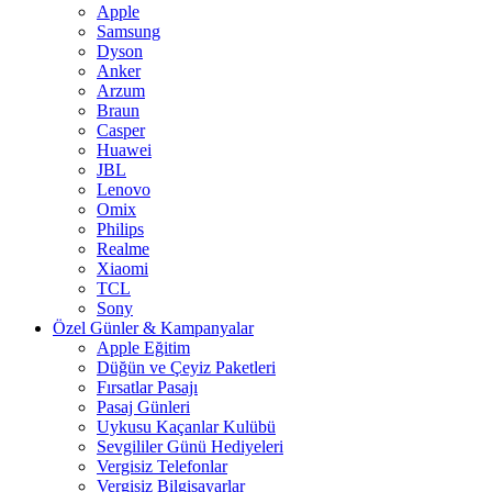
Apple
Samsung
Dyson
Anker
Arzum
Braun
Casper
Huawei
JBL
Lenovo
Omix
Philips
Realme
Xiaomi
TCL
Sony
Özel Günler & Kampanyalar
Apple Eğitim
Düğün ve Çeyiz Paketleri
Fırsatlar Pasajı
Pasaj Günleri
Uykusu Kaçanlar Kulübü
Sevgililer Günü Hediyeleri
Vergisiz Telefonlar
Vergisiz Bilgisayarlar