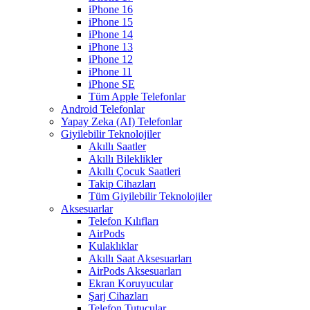
iPhone 16
iPhone 15
iPhone 14
iPhone 13
iPhone 12
iPhone 11
iPhone SE
Tüm Apple Telefonlar
Android Telefonlar
Yapay Zeka (AI) Telefonlar
Giyilebilir Teknolojiler
Akıllı Saatler
Akıllı Bileklikler
Akıllı Çocuk Saatleri
Takip Cihazları
Tüm Giyilebilir Teknolojiler
Aksesuarlar
Telefon Kılıfları
AirPods
Kulaklıklar
Akıllı Saat Aksesuarları
AirPods Aksesuarları
Ekran Koruyucular
Şarj Cihazları
Telefon Tutucular