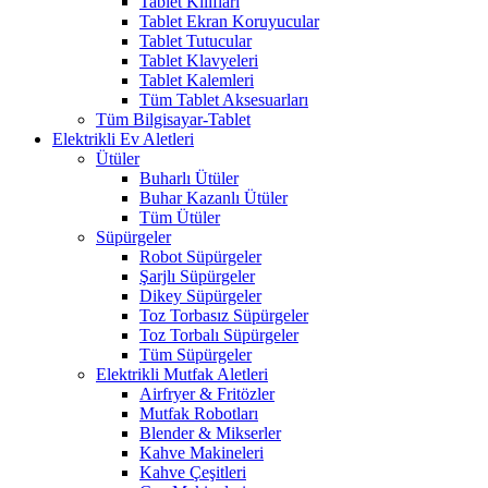
Tablet Kılıfları
Tablet Ekran Koruyucular
Tablet Tutucular
Tablet Klavyeleri
Tablet Kalemleri
Tüm Tablet Aksesuarları
Tüm Bilgisayar-Tablet
Elektrikli Ev Aletleri
Ütüler
Buharlı Ütüler
Buhar Kazanlı Ütüler
Tüm Ütüler
Süpürgeler
Robot Süpürgeler
Şarjlı Süpürgeler
Dikey Süpürgeler
Toz Torbasız Süpürgeler
Toz Torbalı Süpürgeler
Tüm Süpürgeler
Elektrikli Mutfak Aletleri
Airfryer & Fritözler
Mutfak Robotları
Blender & Mikserler
Kahve Makineleri
Kahve Çeşitleri