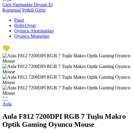
Giriş Yapmadan Devam Et
Kurumsal Yetkili Girişi
Pasaj
Hobi-Oyun
Oyuncu Aksesuarları
Oyuncu Mouseları
"
"
Aula
Aula F812 7200DPI RGB 7 Tuşlu Makro
Optik Gaming Oyuncu Mouse