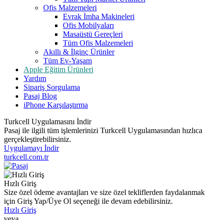
Ofis Malzemeleri
Evrak İmha Makineleri
Ofis Mobilyaları
Masaüstü Gereçleri
Tüm Ofis Malzemeleri
Akıllı & İlginç Ürünler
Tüm Ev-Yaşam
Apple Eğitim Ürünleri
Yardım
Sipariş Sorgulama
Pasaj Blog
iPhone Karşılaştırma
Turkcell Uygulamasını İndir
Pasaj ile ilgili tüm işlemlerinizi Turkcell Uygulamasından hızlıca
gerçekleştirebilirsiniz.
Uygulamayı İndir
turkcell.com.tr
Hızlı Giriş
Size özel ödeme avantajları ve size özel tekliflerden faydalanmak
için Giriş Yap/Üye Ol seçeneği ile devam edebilirsiniz.
Hızlı Giriş
veya