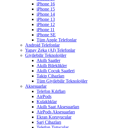
iPhone 16
iPhone 15
iPhone 14
iPhone 13
iPhone 12
iPhone 11
iPhone SE
Tüm Apple Telefonlar
Android Telefonlar
Yapay Zeka (AI) Telefonlar
Giyilebilir Teknolojiler
Akıllı Saatler
Akıllı Bileklikler
Akıllı Çocuk Saatleri
Takip Cihazları
Tüm Giyilebilir Teknolojiler
Aksesuarlar
Telefon Kılıfları
AirPods
Kulaklıklar
Akıllı Saat Aksesuarları
AirPods Aksesuarları
Ekran Koruyucular
Şarj Cihazları
Telefon Tutucular