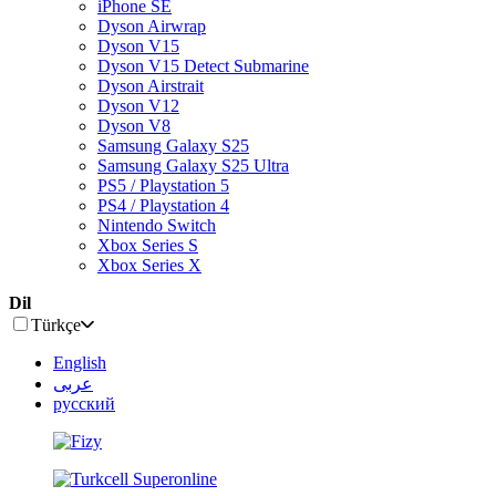
iPhone SE
Dyson Airwrap
Dyson V15
Dyson V15 Detect Submarine
Dyson Airstrait
Dyson V12
Dyson V8
Samsung Galaxy S25
Samsung Galaxy S25 Ultra
PS5 / Playstation 5
PS4 / Playstation 4
Nintendo Switch
Xbox Series S
Xbox Series X
Dil
Türkçe
English
عربى
русский