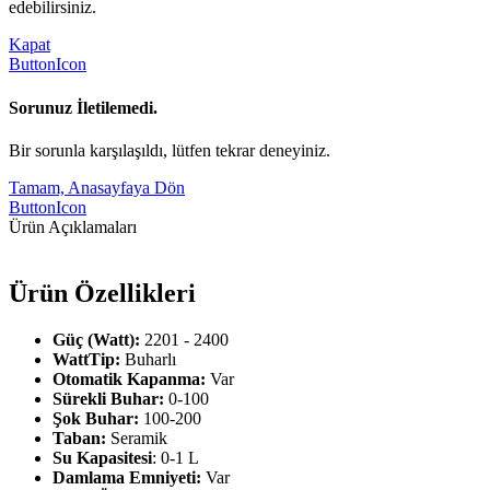
edebilirsiniz.
Kapat
ButtonIcon
Sorunuz İletilemedi.
Bir sorunla karşılaşıldı, lütfen tekrar deneyiniz.
Tamam, Anasayfaya Dön
ButtonIcon
Ürün Açıklamaları
Ürün Özellikleri
Güç (Watt):
2201 - 2400
WattTip:
Buharlı
Otomatik Kapanma:
Var
Sürekli Buhar:
0-100
Şok Buhar:
100-200
Taban:
Seramik
Su Kapasitesi
: 0-1 L
Damlama Emniyeti:
Var