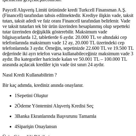
Paycell Alışveriş Limiti ürününde kredi Turkcell Finansman A.Ş.
(Financell) tarafından tahsis edilmektedir. Krediye ilişkin vade, taksit
tutarı, taksit adedi ve faiz oranı Financell tarafından belirlenir. Vade
ve taksit tutarları tek bir ürün üzerinden hesaplanmış olup sepetteki
tutar üzerinden değişiklik gösterebilir. Maksimum vade
bilgisayarlarda 12, tabletlerde 6 aydır. 20.000 TL ve altındaki cep
telefonlarında maksimum vade 12 ay, 20.000 TL üzerindeki cep
telefonlarında 3 aydır. Örneğin, sepetinizde 22.600 TL ve 19.500 TL
değerinde iki ayrı telefon varsa kullanabileceğiniz maksimum vade 3
aydır. Bu kategoriler haricinde kalan ve 50.001 TL – 100.000 TL
arasında açılacak krediler için vade üst sınırı 24 aydır.
Nasıl Kredi Kullanabilirim ?
Bir kaç adımda, krediniz anında onaylanır.
1
Sepetini Oluştur
2
Ödeme Yöntemini Alışveriş Kredisi Seç
3
Banka Ekranlarında Başvurunu Tamamla
4
Siparişin Onaylansın