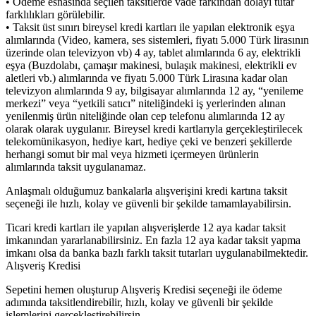
• Ödeme esnasında seçilen taksitlerde vade farkından dolayı tutar
farklılıkları görülebilir.
• Taksit üst sınırı bireysel kredi kartları ile yapılan elektronik eşya
alımlarında (Video, kamera, ses sistemleri, fiyatı 5.000 Türk lirasının
üzerinde olan televizyon vb) 4 ay, tablet alımlarında 6 ay, elektrikli
eşya (Buzdolabı, çamaşır makinesi, bulaşık makinesi, elektrikli ev
aletleri vb.) alımlarında ve fiyatı 5.000 Türk Lirasına kadar olan
televizyon alımlarında 9 ay, bilgisayar alımlarında 12 ay, “yenileme
merkezi” veya “yetkili satıcı” niteliğindeki iş yerlerinden alınan
yenilenmiş ürün niteliğinde olan cep telefonu alımlarında 12 ay
olarak olarak uygulanır. Bireysel kredi kartlarıyla gerçekleştirilecek
telekomünikasyon, hediye kart, hediye çeki ve benzeri şekillerde
herhangi somut bir mal veya hizmeti içermeyen ürünlerin
alımlarında taksit uygulanamaz.
Anlaşmalı olduğumuz bankalarla alışverişini kredi kartına taksit
seçeneği ile hızlı, kolay ve güvenli bir şekilde tamamlayabilirsin.
Ticari kredi kartları ile yapılan alışverişlerde 12 aya kadar taksit
imkanından yararlanabilirsiniz. En fazla 12 aya kadar taksit yapma
imkanı olsa da banka bazlı farklı taksit tutarları uygulanabilmektedir.
Alışveriş Kredisi
Sepetini hemen oluşturup Alışveriş Kredisi seçeneği ile ödeme
adımında taksitlendirebilir, hızlı, kolay ve güvenli bir şekilde
işlemlerini gerçekleştirebilirsin.