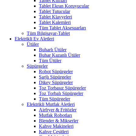
Tablet Kılıfları
Tablet Ekran Koruyucular
Tablet Tutucular
Tablet Klavyeleri
Tablet Kalemleri
Tüm Tablet Aksesuarları
Tüm Bilgisayar-Tablet
Elektrikli Ev Aletleri
Ütüler
Buharlı Ütüler
Buhar Kazanlı Ütüler
Tüm Ütüler
Süpürgeler
Robot Süpürgeler
Şarjlı Süpürgeler
Dikey Süpürgeler
Toz Torbasız Süpürgeler
Toz Torbalı Süpürgeler
Tüm Süpürgeler
Elektrikli Mutfak Aletleri
Airfryer & Fritözler
Mutfak Robotları
Blender & Mikserler
Kahve Makineleri
Kahve Çeşitleri