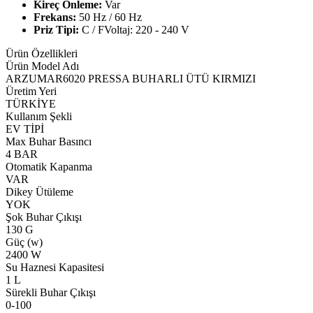
Kireç Önleme:
Var
Frekans:
50 Hz / 60 Hz
Priz Tipi:
C / FVoltaj: 220 - 240 V
Ürün Özellikleri
Ürün Model Adı
ARZUMAR6020 PRESSA BUHARLI ÜTÜ KIRMIZI
Üretim Yeri
TÜRKİYE
Kullanım Şekli
EV TİPİ
Max Buhar Basıncı
4 BAR
Otomatik Kapanma
VAR
Dikey Ütüleme
YOK
Şok Buhar Çıkışı
130 G
Güç (w)
2400 W
Su Haznesi Kapasitesi
1 L
Sürekli Buhar Çıkışı
0-100