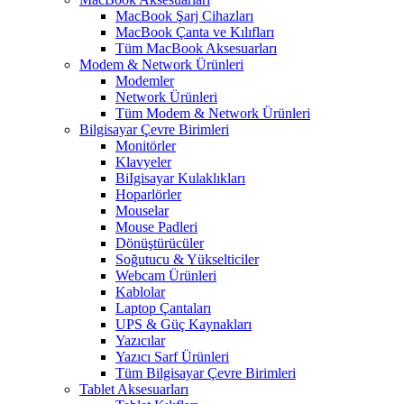
MacBook Şarj Cihazları
MacBook Çanta ve Kılıfları
Tüm MacBook Aksesuarları
Modem & Network Ürünleri
Modemler
Network Ürünleri
Tüm Modem & Network Ürünleri
Bilgisayar Çevre Birimleri
Monitörler
Klavyeler
BiIgisayar Kulaklıkları
Hoparlörler
Mouselar
Mouse Padleri
Dönüştürücüler
Soğutucu & Yükselticiler
Webcam Ürünleri
Kablolar
Laptop Çantaları
UPS & Güç Kaynakları
Yazıcılar
Yazıcı Sarf Ürünleri
Tüm Bilgisayar Çevre Birimleri
Tablet Aksesuarları