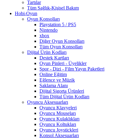
Tartılar
Tüm Sağlık-Kişisel Bakım
Hobi-Oyun
Oyun Konsolları
Playstation 5 / PS5
Nintendo
xbox
Diğer Oyun Konsolları
Tüm Oyun Konsolları
Dijital Ürün Kodları
Destek Kartları
Oyun Pinleri - Üyelikler
Spor - Dizi - Film Yayın Paketleri
Online Eğitim
Eğlence ve Müzik
Saklama Alanı
Dijital Sigorta Ürünleri
Tüm Dijital Ürün Kodları
Oyuncu Aksesuarları
Oyuncu Klavyeleri
Oyuncu Mouseları
Oyuncu Kulaklıkları
Oyuncu Koltukları
Oyuncu Joystickleri
Konsol Aksesuarları