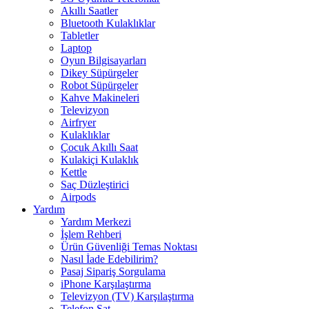
Akıllı Saatler
Bluetooth Kulaklıklar
Tabletler
Laptop
Oyun Bilgisayarları
Dikey Süpürgeler
Robot Süpürgeler
Kahve Makineleri
Televizyon
Airfryer
Kulaklıklar
Çocuk Akıllı Saat
Kulakiçi Kulaklık
Kettle
Saç Düzleştirici
Airpods
Yardım
Yardım Merkezi
İşlem Rehberi
Ürün Güvenliği Temas Noktası
Nasıl İade Edebilirim?
Pasaj Sipariş Sorgulama
iPhone Karşılaştırma
Televizyon (TV) Karşılaştırma
Telefon Sat