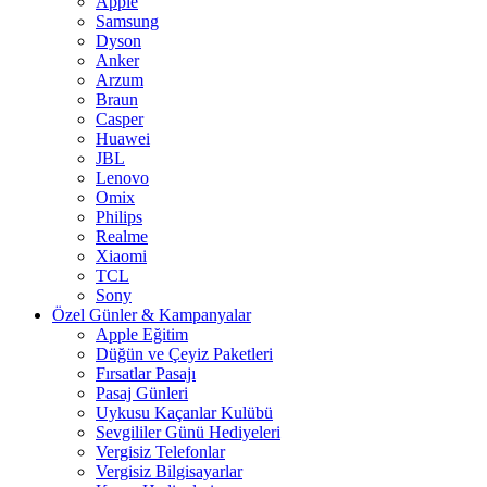
Apple
Samsung
Dyson
Anker
Arzum
Braun
Casper
Huawei
JBL
Lenovo
Omix
Philips
Realme
Xiaomi
TCL
Sony
Özel Günler & Kampanyalar
Apple Eğitim
Düğün ve Çeyiz Paketleri
Fırsatlar Pasajı
Pasaj Günleri
Uykusu Kaçanlar Kulübü
Sevgililer Günü Hediyeleri
Vergisiz Telefonlar
Vergisiz Bilgisayarlar