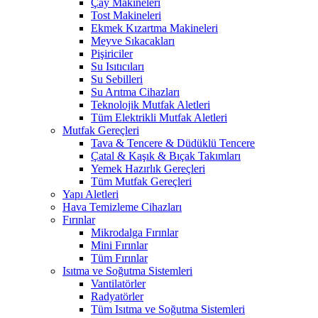
Çay Makineleri
Tost Makineleri
Ekmek Kızartma Makineleri
Meyve Sıkacakları
Pişiriciler
Su Isıtıcıları
Su Sebilleri
Su Arıtma Cihazları
Teknolojik Mutfak Aletleri
Tüm Elektrikli Mutfak Aletleri
Mutfak Gereçleri
Tava & Tencere & Düdüklü Tencere
Çatal & Kaşık & Bıçak Takımları
Yemek Hazırlık Gereçleri
Tüm Mutfak Gereçleri
Yapı Aletleri
Hava Temizleme Cihazları
Fırınlar
Mikrodalga Fırınlar
Mini Fırınlar
Tüm Fırınlar
Isıtma ve Soğutma Sistemleri
Vantilatörler
Radyatörler
Tüm Isıtma ve Soğutma Sistemleri