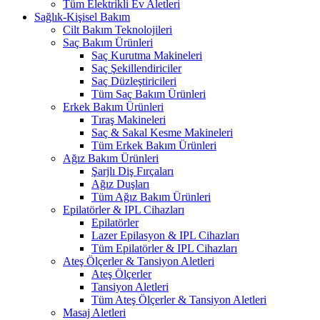
Tüm Elektrikli Ev Aletleri
Sağlık-Kişisel Bakım
Cilt Bakım Teknolojileri
Saç Bakım Ürünleri
Saç Kurutma Makineleri
Saç Şekillendiriciler
Saç Düzleştiricileri
Tüm Saç Bakım Ürünleri
Erkek Bakım Ürünleri
Tıraş Makineleri
Saç & Sakal Kesme Makineleri
Tüm Erkek Bakım Ürünleri
Ağız Bakım Ürünleri
Şarjlı Diş Fırçaları
Ağız Duşları
Tüm Ağız Bakım Ürünleri
Epilatörler & IPL Cihazları
Epilatörler
Lazer Epilasyon & IPL Cihazları
Tüm Epilatörler & IPL Cihazları
Ateş Ölçerler & Tansiyon Aletleri
Ateş Ölçerler
Tansiyon Aletleri
Tüm Ateş Ölçerler & Tansiyon Aletleri
Masaj Aletleri