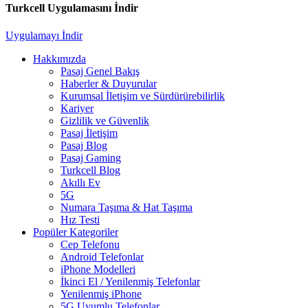
Turkcell Uygulamasını İndir
Uygulamayı İndir
Hakkımızda
Pasaj Genel Bakış
Haberler & Duyurular
Kurumsal İletişim ve Sürdürürebilirlik
Kariyer
Gizlilik ve Güvenlik
Pasaj İletişim
Pasaj Blog
Pasaj Gaming
Turkcell Blog
Akıllı Ev
5G
Numara Taşıma & Hat Taşıma
Hız Testi
Popüler Kategoriler
Cep Telefonu
Android Telefonlar
iPhone Modelleri
İkinci El / Yenilenmiş Telefonlar
Yenilenmiş iPhone
5G Uyumlu Telefonlar