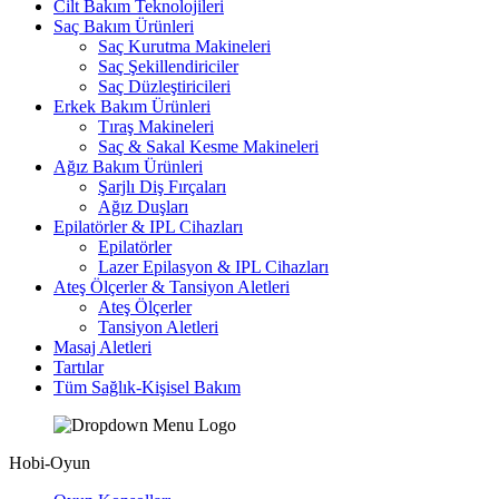
Cilt Bakım Teknolojileri
Saç Bakım Ürünleri
Saç Kurutma Makineleri
Saç Şekillendiriciler
Saç Düzleştiricileri
Erkek Bakım Ürünleri
Tıraş Makineleri
Saç & Sakal Kesme Makineleri
Ağız Bakım Ürünleri
Şarjlı Diş Fırçaları
Ağız Duşları
Epilatörler & IPL Cihazları
Epilatörler
Lazer Epilasyon & IPL Cihazları
Ateş Ölçerler & Tansiyon Aletleri
Ateş Ölçerler
Tansiyon Aletleri
Masaj Aletleri
Tartılar
Tüm Sağlık-Kişisel Bakım
Hobi-Oyun