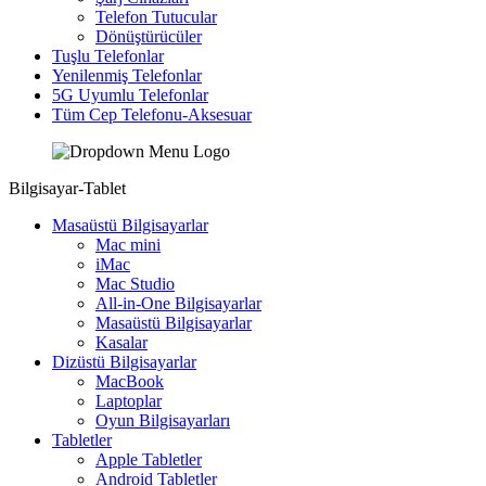
Telefon Tutucular
Dönüştürücüler
Tuşlu Telefonlar
Yenilenmiş Telefonlar
5G Uyumlu Telefonlar
Tüm Cep Telefonu-Aksesuar
Bilgisayar-Tablet
Masaüstü Bilgisayarlar
Mac mini
iMac
Mac Studio
All-in-One Bilgisayarlar
Masaüstü Bilgisayarlar
Kasalar
Dizüstü Bilgisayarlar
MacBook
Laptoplar
Oyun Bilgisayarları
Tabletler
Apple Tabletler
Android Tabletler