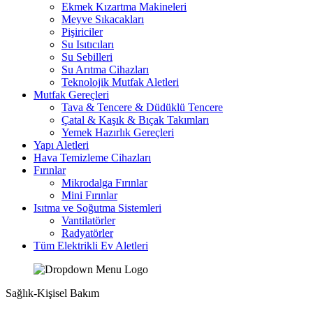
Ekmek Kızartma Makineleri
Meyve Sıkacakları
Pişiriciler
Su Isıtıcıları
Su Sebilleri
Su Arıtma Cihazları
Teknolojik Mutfak Aletleri
Mutfak Gereçleri
Tava & Tencere & Düdüklü Tencere
Çatal & Kaşık & Bıçak Takımları
Yemek Hazırlık Gereçleri
Yapı Aletleri
Hava Temizleme Cihazları
Fırınlar
Mikrodalga Fırınlar
Mini Fırınlar
Isıtma ve Soğutma Sistemleri
Vantilatörler
Radyatörler
Tüm Elektrikli Ev Aletleri
Sağlık-Kişisel Bakım