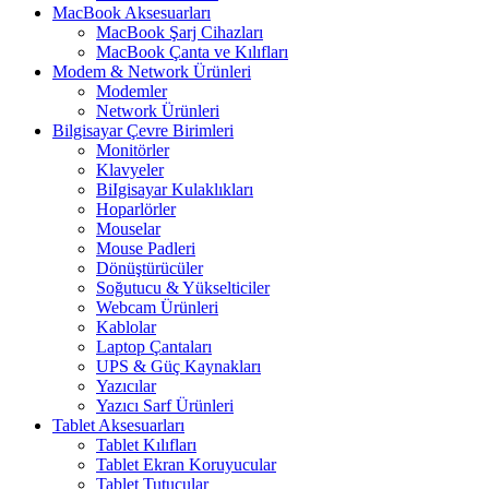
MacBook Aksesuarları
MacBook Şarj Cihazları
MacBook Çanta ve Kılıfları
Modem & Network Ürünleri
Modemler
Network Ürünleri
Bilgisayar Çevre Birimleri
Monitörler
Klavyeler
BiIgisayar Kulaklıkları
Hoparlörler
Mouselar
Mouse Padleri
Dönüştürücüler
Soğutucu & Yükselticiler
Webcam Ürünleri
Kablolar
Laptop Çantaları
UPS & Güç Kaynakları
Yazıcılar
Yazıcı Sarf Ürünleri
Tablet Aksesuarları
Tablet Kılıfları
Tablet Ekran Koruyucular
Tablet Tutucular