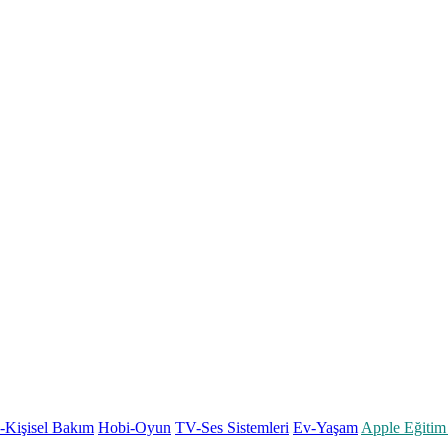
k-Kişisel Bakım
Hobi-Oyun
TV-Ses Sistemleri
Ev-Yaşam
Apple Eğitim