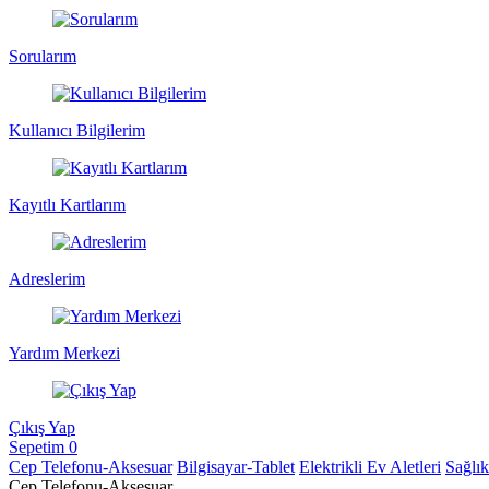
Sorularım
Kullanıcı Bilgilerim
Kayıtlı Kartlarım
Adreslerim
Yardım Merkezi
Çıkış Yap
Sepetim
0
Cep Telefonu-Aksesuar
Bilgisayar-Tablet
Elektrikli Ev Aletleri
Sağlı
Cep Telefonu-Aksesuar