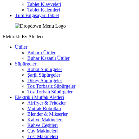
Tablet Klavyeleri
Tablet Kalemleri
Tüm Bilgisayar-Tablet
Elektrikli Ev Aletleri
Ütüler
Buharlı Ütüler
Buhar Kazanlı Ütüler
Süpürgeler
Robot Süpürgeler
Şarjlı Süpürgeler
Dikey Süpürgeler
Toz Torbasız Süpürgeler
Toz Torbalı Süpürgeler
Elektrikli Mutfak Aletleri
Airfryer & Fritözler
Mutfak Robotları
Blender & Mikserler
Kahve Makineleri
Kahve Çeşitleri
Çay Makineleri
Tost Makineleri