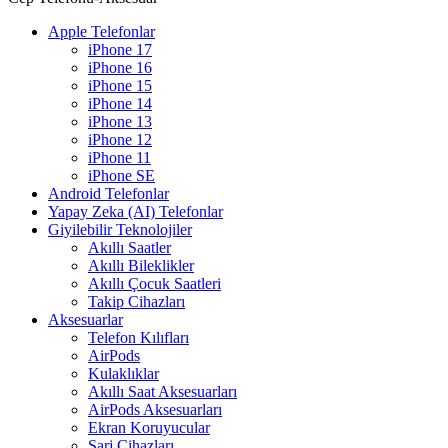
Apple Telefonlar
iPhone 17
iPhone 16
iPhone 15
iPhone 14
iPhone 13
iPhone 12
iPhone 11
iPhone SE
Android Telefonlar
Yapay Zeka (AI) Telefonlar
Giyilebilir Teknolojiler
Akıllı Saatler
Akıllı Bileklikler
Akıllı Çocuk Saatleri
Takip Cihazları
Aksesuarlar
Telefon Kılıfları
AirPods
Kulaklıklar
Akıllı Saat Aksesuarları
AirPods Aksesuarları
Ekran Koruyucular
Şarj Cihazları