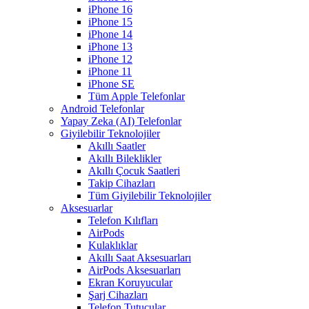
iPhone 16
iPhone 15
iPhone 14
iPhone 13
iPhone 12
iPhone 11
iPhone SE
Tüm Apple Telefonlar
Android Telefonlar
Yapay Zeka (AI) Telefonlar
Giyilebilir Teknolojiler
Akıllı Saatler
Akıllı Bileklikler
Akıllı Çocuk Saatleri
Takip Cihazları
Tüm Giyilebilir Teknolojiler
Aksesuarlar
Telefon Kılıfları
AirPods
Kulaklıklar
Akıllı Saat Aksesuarları
AirPods Aksesuarları
Ekran Koruyucular
Şarj Cihazları
Telefon Tutucular