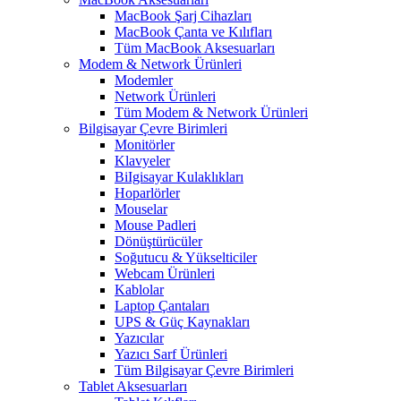
MacBook Şarj Cihazları
MacBook Çanta ve Kılıfları
Tüm MacBook Aksesuarları
Modem & Network Ürünleri
Modemler
Network Ürünleri
Tüm Modem & Network Ürünleri
Bilgisayar Çevre Birimleri
Monitörler
Klavyeler
BiIgisayar Kulaklıkları
Hoparlörler
Mouselar
Mouse Padleri
Dönüştürücüler
Soğutucu & Yükselticiler
Webcam Ürünleri
Kablolar
Laptop Çantaları
UPS & Güç Kaynakları
Yazıcılar
Yazıcı Sarf Ürünleri
Tüm Bilgisayar Çevre Birimleri
Tablet Aksesuarları