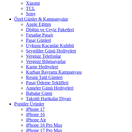
Xiaomi
TCL
Sony
Özel Günler & Kampanyalar
Apple Eğitim
Düğün ve Çeyiz Paketleri
Fırsatlar Pasajı
Pasaj Günleri
Uykusu Kaçanlar Kulübü
Sevgililer Günü Hediyeleri
Vergisiz Telefonlar
Vergisiz Bilgisayarlar
Karne Hediyeleri
Kurban Bayramı Kampanyası
Resmi Tatil Günleri
Pasaj Ödeme Teklifleri
Anneler Günü Hediyeleri
Babalar Günü
Taksitli Harikalar Diyarı
Popüler Ürünler
iPhone 17
iPhone 16
iPhone Air
iPhone 16 Pro Max
iPhone 17 Pro Max