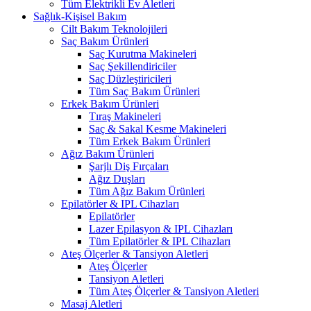
Tüm Elektrikli Ev Aletleri
Sağlık-Kişisel Bakım
Cilt Bakım Teknolojileri
Saç Bakım Ürünleri
Saç Kurutma Makineleri
Saç Şekillendiriciler
Saç Düzleştiricileri
Tüm Saç Bakım Ürünleri
Erkek Bakım Ürünleri
Tıraş Makineleri
Saç & Sakal Kesme Makineleri
Tüm Erkek Bakım Ürünleri
Ağız Bakım Ürünleri
Şarjlı Diş Fırçaları
Ağız Duşları
Tüm Ağız Bakım Ürünleri
Epilatörler & IPL Cihazları
Epilatörler
Lazer Epilasyon & IPL Cihazları
Tüm Epilatörler & IPL Cihazları
Ateş Ölçerler & Tansiyon Aletleri
Ateş Ölçerler
Tansiyon Aletleri
Tüm Ateş Ölçerler & Tansiyon Aletleri
Masaj Aletleri