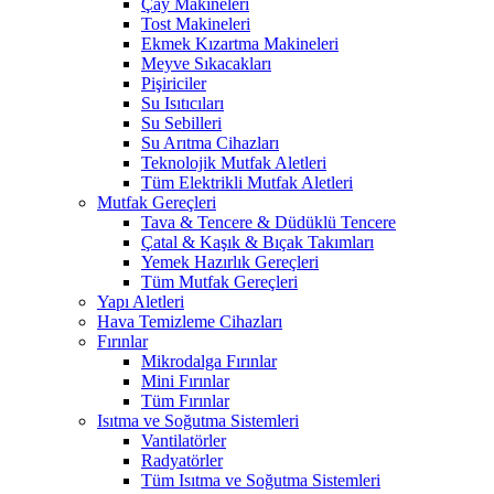
Çay Makineleri
Tost Makineleri
Ekmek Kızartma Makineleri
Meyve Sıkacakları
Pişiriciler
Su Isıtıcıları
Su Sebilleri
Su Arıtma Cihazları
Teknolojik Mutfak Aletleri
Tüm Elektrikli Mutfak Aletleri
Mutfak Gereçleri
Tava & Tencere & Düdüklü Tencere
Çatal & Kaşık & Bıçak Takımları
Yemek Hazırlık Gereçleri
Tüm Mutfak Gereçleri
Yapı Aletleri
Hava Temizleme Cihazları
Fırınlar
Mikrodalga Fırınlar
Mini Fırınlar
Tüm Fırınlar
Isıtma ve Soğutma Sistemleri
Vantilatörler
Radyatörler
Tüm Isıtma ve Soğutma Sistemleri