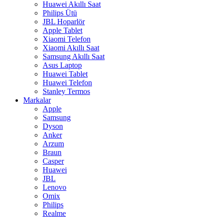
Huawei Akıllı Saat
Philips Ütü
JBL Hoparlör
Apple Tablet
Xiaomi Telefon
Xiaomi Akıllı Saat
Samsung Akıllı Saat
Asus Laptop
Huawei Tablet
Huawei Telefon
Stanley Termos
Markalar
Apple
Samsung
Dyson
Anker
Arzum
Braun
Casper
Huawei
JBL
Lenovo
Omix
Philips
Realme