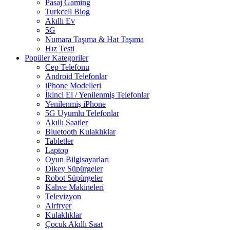
Pasaj Gaming
Turkcell Blog
Akıllı Ev
5G
Numara Taşıma & Hat Taşıma
Hız Testi
Popüler Kategoriler
Cep Telefonu
Android Telefonlar
iPhone Modelleri
İkinci El / Yenilenmiş Telefonlar
Yenilenmiş iPhone
5G Uyumlu Telefonlar
Akıllı Saatler
Bluetooth Kulaklıklar
Tabletler
Laptop
Oyun Bilgisayarları
Dikey Süpürgeler
Robot Süpürgeler
Kahve Makineleri
Televizyon
Airfryer
Kulaklıklar
Çocuk Akıllı Saat