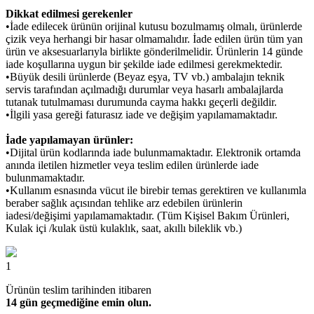
Dikkat edilmesi gerekenler
•İade edilecek ürünün orijinal kutusu bozulmamış olmalı, ürünlerde
çizik veya herhangi bir hasar olmamalıdır. İade edilen ürün tüm yan
ürün ve aksesuarlarıyla birlikte gönderilmelidir. Ürünlerin 14 günde
iade koşullarına uygun bir şekilde iade edilmesi gerekmektedir.
•Büyük desili ürünlerde (Beyaz eşya, TV vb.) ambalajın teknik
servis tarafından açılmadığı durumlar veya hasarlı ambalajlarda
tutanak tutulmaması durumunda cayma hakkı geçerli değildir.
•İlgili yasa gereği faturasız iade ve değişim yapılamamaktadır.
İade yapılamayan ürünler:
•Dijital ürün kodlarında iade bulunmamaktadır. Elektronik ortamda
anında iletilen hizmetler veya teslim edilen ürünlerde iade
bulunmamaktadır.
•Kullanım esnasında vücut ile birebir temas gerektiren ve kullanımla
beraber sağlık açısından tehlike arz edebilen ürünlerin
iadesi/değişimi yapılamamaktadır. (Tüm Kişisel Bakım Ürünleri,
Kulak içi /kulak üstü kulaklık, saat, akıllı bileklik vb.)
1
Ürünün teslim tarihinden itibaren
14 gün geçmediğine emin olun.