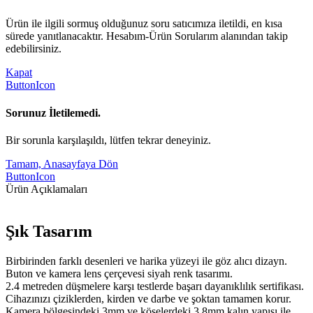
Ürün ile ilgili sormuş olduğunuz soru satıcımıza iletildi, en kısa
sürede yanıtlanacaktır. Hesabım-Ürün Sorularım alanından takip
edebilirsiniz.
Kapat
ButtonIcon
Sorunuz İletilemedi.
Bir sorunla karşılaşıldı, lütfen tekrar deneyiniz.
Tamam, Anasayfaya Dön
ButtonIcon
Ürün Açıklamaları
Şık Tasarım
Birbirinden farklı desenleri ve harika yüzeyi ile göz alıcı dizayn.
Buton ve kamera lens çerçevesi siyah renk tasarımı.
2.4 metreden düşmelere karşı testlerde başarı dayanıklılık sertifikası.
Cihazınızı çiziklerden, kirden ve darbe ve şoktan tamamen korur.
Kamera bölgesindeki 3mm ve köşelerdeki 3.8mm kalın yapısı ile