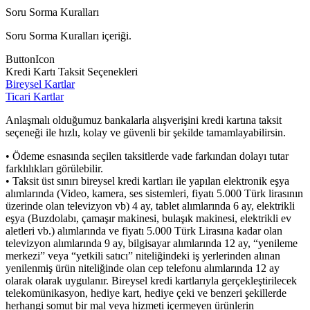
Soru Sorma Kuralları
Soru Sorma Kuralları içeriği.
ButtonIcon
Kredi Kartı Taksit Seçenekleri
Bireysel Kartlar
Ticari Kartlar
Anlaşmalı olduğumuz bankalarla alışverişini kredi kartına taksit
seçeneği ile hızlı, kolay ve güvenli bir şekilde tamamlayabilirsin.
• Ödeme esnasında seçilen taksitlerde vade farkından dolayı tutar
farklılıkları görülebilir.
• Taksit üst sınırı bireysel kredi kartları ile yapılan elektronik eşya
alımlarında (Video, kamera, ses sistemleri, fiyatı 5.000 Türk lirasının
üzerinde olan televizyon vb) 4 ay, tablet alımlarında 6 ay, elektrikli
eşya (Buzdolabı, çamaşır makinesi, bulaşık makinesi, elektrikli ev
aletleri vb.) alımlarında ve fiyatı 5.000 Türk Lirasına kadar olan
televizyon alımlarında 9 ay, bilgisayar alımlarında 12 ay, “yenileme
merkezi” veya “yetkili satıcı” niteliğindeki iş yerlerinden alınan
yenilenmiş ürün niteliğinde olan cep telefonu alımlarında 12 ay
olarak olarak uygulanır. Bireysel kredi kartlarıyla gerçekleştirilecek
telekomünikasyon, hediye kart, hediye çeki ve benzeri şekillerde
herhangi somut bir mal veya hizmeti içermeyen ürünlerin