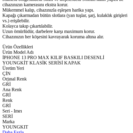
cihazınızın kamerasını ekstra korur.
Mükemmel kalıp, cihazınızla eşleşen harika yapı.
Kapağı çıkarmadan bütün slotlara (yan tuşlar, şarj, kulaklık girişleri
vs.) erişilebilir.
Kolayca takıp çıkartılabilir.
Uzun ömürlüdür, darbelere karşı maximum korur.
Cihazınızın her köşesini kavrayarak koruma altına alır.
Ürün Özellikleri
Ürün Model Adı
İPHONE 13 PRO MAX KILIF BASKILI DESENLİ
YOUNGKİT KLASİK SERİSİ KAPAK
Üretim Yeri
ÇİN
Orjınal Renk
GRİ
Ana Renk
GRİ
Renk
GRİ
Seri - Imeı
SERİ
Marka
YOUNGKIT
Daha Fazla