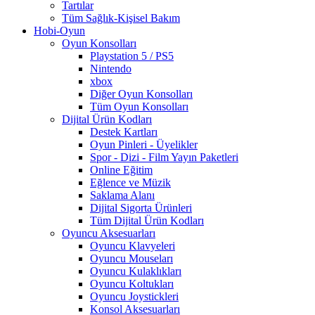
Tartılar
Tüm Sağlık-Kişisel Bakım
Hobi-Oyun
Oyun Konsolları
Playstation 5 / PS5
Nintendo
xbox
Diğer Oyun Konsolları
Tüm Oyun Konsolları
Dijital Ürün Kodları
Destek Kartları
Oyun Pinleri - Üyelikler
Spor - Dizi - Film Yayın Paketleri
Online Eğitim
Eğlence ve Müzik
Saklama Alanı
Dijital Sigorta Ürünleri
Tüm Dijital Ürün Kodları
Oyuncu Aksesuarları
Oyuncu Klavyeleri
Oyuncu Mouseları
Oyuncu Kulaklıkları
Oyuncu Koltukları
Oyuncu Joystickleri
Konsol Aksesuarları