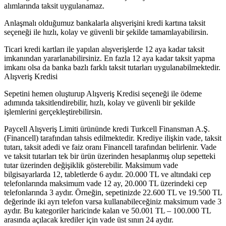
alımlarında taksit uygulanamaz.
Anlaşmalı olduğumuz bankalarla alışverişini kredi kartına taksit
seçeneği ile hızlı, kolay ve güvenli bir şekilde tamamlayabilirsin.
Ticari kredi kartları ile yapılan alışverişlerde 12 aya kadar taksit
imkanından yararlanabilirsiniz. En fazla 12 aya kadar taksit yapma
imkanı olsa da banka bazlı farklı taksit tutarları uygulanabilmektedir.
Alışveriş Kredisi
Sepetini hemen oluşturup Alışveriş Kredisi seçeneği ile ödeme
adımında taksitlendirebilir, hızlı, kolay ve güvenli bir şekilde
işlemlerini gerçekleştirebilirsin.
Paycell Alışveriş Limiti ürününde kredi Turkcell Finansman A.Ş.
(Financell) tarafından tahsis edilmektedir. Krediye ilişkin vade, taksit
tutarı, taksit adedi ve faiz oranı Financell tarafından belirlenir. Vade
ve taksit tutarları tek bir ürün üzerinden hesaplanmış olup sepetteki
tutar üzerinden değişiklik gösterebilir. Maksimum vade
bilgisayarlarda 12, tabletlerde 6 aydır. 20.000 TL ve altındaki cep
telefonlarında maksimum vade 12 ay, 20.000 TL üzerindeki cep
telefonlarında 3 aydır. Örneğin, sepetinizde 22.600 TL ve 19.500 TL
değerinde iki ayrı telefon varsa kullanabileceğiniz maksimum vade 3
aydır. Bu kategoriler haricinde kalan ve 50.001 TL – 100.000 TL
arasında açılacak krediler için vade üst sınırı 24 aydır.