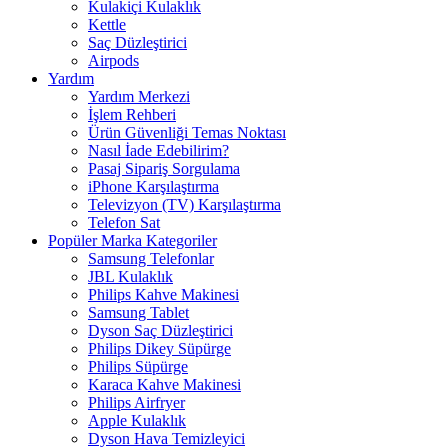
Kulakiçi Kulaklık
Kettle
Saç Düzleştirici
Airpods
Yardım
Yardım Merkezi
İşlem Rehberi
Ürün Güvenliği Temas Noktası
Nasıl İade Edebilirim?
Pasaj Sipariş Sorgulama
iPhone Karşılaştırma
Televizyon (TV) Karşılaştırma
Telefon Sat
Popüler Marka Kategoriler
Samsung Telefonlar
JBL Kulaklık
Philips Kahve Makinesi
Samsung Tablet
Dyson Saç Düzleştirici
Philips Dikey Süpürge
Philips Süpürge
Karaca Kahve Makinesi
Philips Airfryer
Apple Kulaklık
Dyson Hava Temizleyici