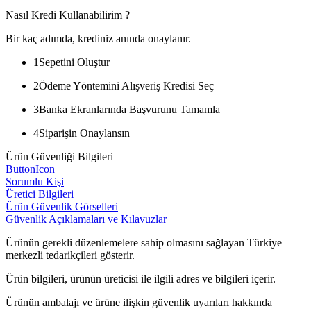
Nasıl Kredi Kullanabilirim ?
Bir kaç adımda, krediniz anında onaylanır.
1
Sepetini Oluştur
2
Ödeme Yöntemini Alışveriş Kredisi Seç
3
Banka Ekranlarında Başvurunu Tamamla
4
Siparişin Onaylansın
Ürün Güvenliği Bilgileri
ButtonIcon
Sorumlu Kişi
Üretici Bilgileri
Ürün Güvenlik Görselleri
Güvenlik Açıklamaları ve Kılavuzlar
Ürünün gerekli düzenlemelere sahip olmasını sağlayan Türkiye
merkezli tedarikçileri gösterir.
Ürün bilgileri, ürünün üreticisi ile ilgili adres ve bilgileri içerir.
Ürünün ambalajı ve ürüne ilişkin güvenlik uyarıları hakkında