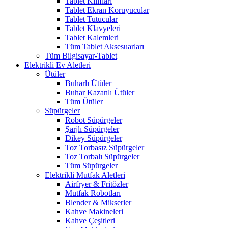
Tablet Kılıfları
Tablet Ekran Koruyucular
Tablet Tutucular
Tablet Klavyeleri
Tablet Kalemleri
Tüm Tablet Aksesuarları
Tüm Bilgisayar-Tablet
Elektrikli Ev Aletleri
Ütüler
Buharlı Ütüler
Buhar Kazanlı Ütüler
Tüm Ütüler
Süpürgeler
Robot Süpürgeler
Şarjlı Süpürgeler
Dikey Süpürgeler
Toz Torbasız Süpürgeler
Toz Torbalı Süpürgeler
Tüm Süpürgeler
Elektrikli Mutfak Aletleri
Airfryer & Fritözler
Mutfak Robotları
Blender & Mikserler
Kahve Makineleri
Kahve Çeşitleri