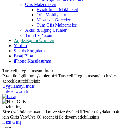
Ofis Malzemeleri
Evrak İmha Makineleri
Ofis Mobilyaları
Masaüstü Gereçleri
Tüm Ofis Malzemeleri
Akıllı & İlginç Ürünler
Tüm Ev-Yaşam
Apple Eğitim Ürünleri
Yardım
Sipariş Sorgulama
Pasaj Blog
iPhone Karşılaştırma
Turkcell Uygulamasını İndir
Pasaj ile ilgili tüm işlemlerinizi Turkcell Uygulamasından hızlıca
gerçekleştirebilirsiniz.
Uygulamayı İndir
turkcell.com.tr
Hızlı Giriş
Size özel ödeme avantajları ve size özel tekliflerden faydalanmak
için Giriş Yap/Üye Ol seçeneği ile devam edebilirsiniz.
Hızlı Giriş
veya