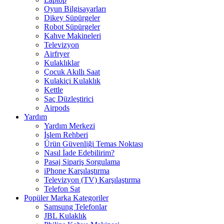
Oyun Bilgisayarları
Dikey Süpürgeler
Robot Süpürgeler
Kahve Makineleri
Televizyon
Airfryer
Kulaklıklar
Çocuk Akıllı Saat
Kulakiçi Kulaklık
Kettle
Saç Düzleştirici
Airpods
Yardım
Yardım Merkezi
İşlem Rehberi
Ürün Güvenliği Temas Noktası
Nasıl İade Edebilirim?
Pasaj Sipariş Sorgulama
iPhone Karşılaştırma
Televizyon (TV) Karşılaştırma
Telefon Sat
Popüler Marka Kategoriler
Samsung Telefonlar
JBL Kulaklık