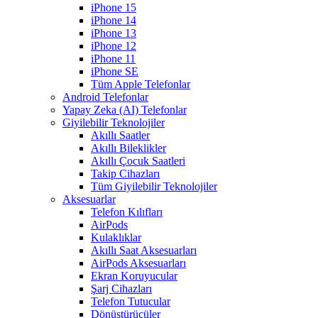
iPhone 15
iPhone 14
iPhone 13
iPhone 12
iPhone 11
iPhone SE
Tüm Apple Telefonlar
Android Telefonlar
Yapay Zeka (AI) Telefonlar
Giyilebilir Teknolojiler
Akıllı Saatler
Akıllı Bileklikler
Akıllı Çocuk Saatleri
Takip Cihazları
Tüm Giyilebilir Teknolojiler
Aksesuarlar
Telefon Kılıfları
AirPods
Kulaklıklar
Akıllı Saat Aksesuarları
AirPods Aksesuarları
Ekran Koruyucular
Şarj Cihazları
Telefon Tutucular
Dönüştürücüler