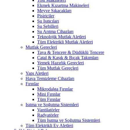
Tost Makineleri
Ekmek Kızartma Makineleri
Meyve Sıkacakları
Pişiriciler
Su Isıtıcıları
Su Sebilleri
Su Arıtma Cihazları
Teknolojik Mutfak Aletleri
Tüm Elektrikli Mutfak Aletleri
Mutfak Gereçleri
Tava & Tencere & Düdüklü Tencere
Çatal & Kaşık & Bıçak Takımları
Yemek Hazırlık Gereçleri
Tüm Mutfak Gereçleri
Yapı Aletleri
Hava Temizleme Cihazları
Fırınlar
Mikrodalga Fırınlar
Mini Fırınlar
Tüm Fırınlar
Isıtma ve Soğutma Sistemleri
Vantilatörler
Radyatörler
Tüm Isıtma ve Soğutma Sistemleri
Tüm Elektrikli Ev Aletleri