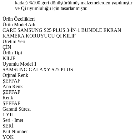
kadar) %100 geri dönüştürülmüş malzemelerden yapılmıştır
ve Qi uyumluluğu için tasarlanmıştır.
Ürün Özellikleri
Ürün Model Adı
CARE SAMSUNG S25 PLUS 3-İN-1 BUNDLE EKRAN
KAMERA KORUYUCU QI KILIF
Üretim Yeri
ÇİN
Ürün Tipi
KILIF
Uyumlu Model 1
SAMSUNG GALAXY S25 PLUS
Orjınal Renk
ŞEFFAF
Ana Renk
ŞEFFAF
Renk
ŞEFFAF
Garanti Süresi
1 YIL
Seri - Imeı
SERİ
Part Number
YOK