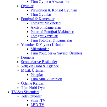
Tüm Oyuncu Aksesuarları
Oyunlar
Playstation & Konsol Oyunları
Tüm Oyunlar
Fotoğraf & Kameralar
Fotoğraf Makineleri
Aksiyon Kameraları
Polaroid Fotoğraf Makineleri
Fotoğraf Yazıcıları
Tüm Fotoğraf & Kameralar
Youtuber & Yayıncı Ürünleri
Mikrofonlar
Tüm Youtuber & Yayıncı Ürünleri
Dronelar
Scooterlar ve Bisikletler
Yetişkin Hobi & Eğlence
Müzik Ürünleri
Pikaplar
Tüm Müzik Ürünleri
Ödeme Kartları
Tüm Hobi-Oyun
TV-Ses Sistemleri
Televizyonlar
Smart TV
LED TV