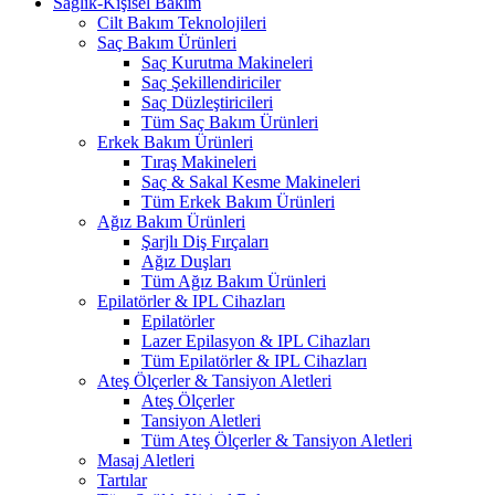
Sağlık-Kişisel Bakım
Cilt Bakım Teknolojileri
Saç Bakım Ürünleri
Saç Kurutma Makineleri
Saç Şekillendiriciler
Saç Düzleştiricileri
Tüm Saç Bakım Ürünleri
Erkek Bakım Ürünleri
Tıraş Makineleri
Saç & Sakal Kesme Makineleri
Tüm Erkek Bakım Ürünleri
Ağız Bakım Ürünleri
Şarjlı Diş Fırçaları
Ağız Duşları
Tüm Ağız Bakım Ürünleri
Epilatörler & IPL Cihazları
Epilatörler
Lazer Epilasyon & IPL Cihazları
Tüm Epilatörler & IPL Cihazları
Ateş Ölçerler & Tansiyon Aletleri
Ateş Ölçerler
Tansiyon Aletleri
Tüm Ateş Ölçerler & Tansiyon Aletleri
Masaj Aletleri
Tartılar