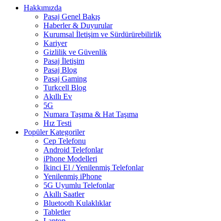
Hakkımızda
Pasaj Genel Bakış
Haberler & Duyurular
Kurumsal İletişim ve Sürdürürebilirlik
Kariyer
Gizlilik ve Güvenlik
Pasaj İletişim
Pasaj Blog
Pasaj Gaming
Turkcell Blog
Akıllı Ev
5G
Numara Taşıma & Hat Taşıma
Hız Testi
Popüler Kategoriler
Cep Telefonu
Android Telefonlar
iPhone Modelleri
İkinci El / Yenilenmiş Telefonlar
Yenilenmiş iPhone
5G Uyumlu Telefonlar
Akıllı Saatler
Bluetooth Kulaklıklar
Tabletler
Laptop