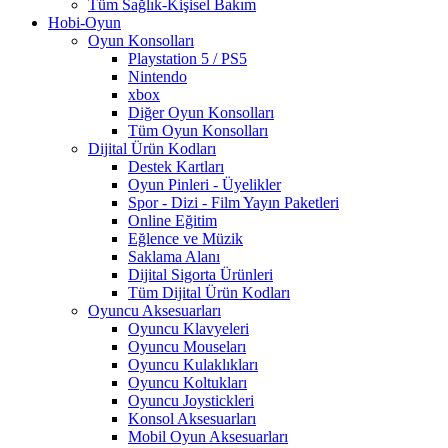
Tüm Sağlık-Kişisel Bakım
Hobi-Oyun
Oyun Konsolları
Playstation 5 / PS5
Nintendo
xbox
Diğer Oyun Konsolları
Tüm Oyun Konsolları
Dijital Ürün Kodları
Destek Kartları
Oyun Pinleri - Üyelikler
Spor - Dizi - Film Yayın Paketleri
Online Eğitim
Eğlence ve Müzik
Saklama Alanı
Dijital Sigorta Ürünleri
Tüm Dijital Ürün Kodları
Oyuncu Aksesuarları
Oyuncu Klavyeleri
Oyuncu Mouseları
Oyuncu Kulaklıkları
Oyuncu Koltukları
Oyuncu Joystickleri
Konsol Aksesuarları
Mobil Oyun Aksesuarları