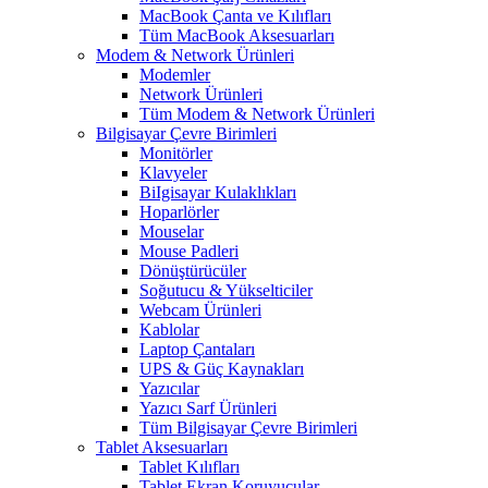
MacBook Çanta ve Kılıfları
Tüm MacBook Aksesuarları
Modem & Network Ürünleri
Modemler
Network Ürünleri
Tüm Modem & Network Ürünleri
Bilgisayar Çevre Birimleri
Monitörler
Klavyeler
BiIgisayar Kulaklıkları
Hoparlörler
Mouselar
Mouse Padleri
Dönüştürücüler
Soğutucu & Yükselticiler
Webcam Ürünleri
Kablolar
Laptop Çantaları
UPS & Güç Kaynakları
Yazıcılar
Yazıcı Sarf Ürünleri
Tüm Bilgisayar Çevre Birimleri
Tablet Aksesuarları
Tablet Kılıfları
Tablet Ekran Koruyucular