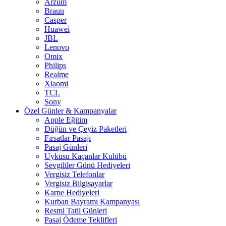
Arzum
Braun
Casper
Huawei
JBL
Lenovo
Omix
Philips
Realme
Xiaomi
TCL
Sony
Özel Günler & Kampanyalar
Apple Eğitim
Düğün ve Çeyiz Paketleri
Fırsatlar Pasajı
Pasaj Günleri
Uykusu Kaçanlar Kulübü
Sevgililer Günü Hediyeleri
Vergisiz Telefonlar
Vergisiz Bilgisayarlar
Karne Hediyeleri
Kurban Bayramı Kampanyası
Resmi Tatil Günleri
Pasaj Ödeme Teklifleri