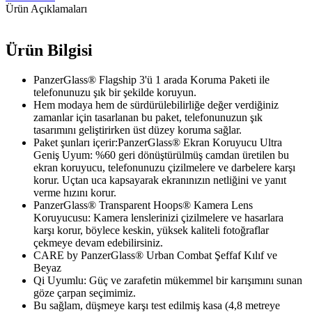
Ürün Açıklamaları
Ürün Bilgisi
PanzerGlass® Flagship 3'ü 1 arada Koruma Paketi ile
telefonunuzu şık bir şekilde koruyun.
Hem modaya hem de sürdürülebilirliğe değer verdiğiniz
zamanlar için tasarlanan bu paket, telefonunuzun şık
tasarımını geliştirirken üst düzey koruma sağlar.
Paket şunları içerir:PanzerGlass® Ekran Koruyucu Ultra
Geniş Uyum: %60 geri dönüştürülmüş camdan üretilen bu
ekran koruyucu, telefonunuzu çizilmelere ve darbelere karşı
korur. Uçtan uca kapsayarak ekranınızın netliğini ve yanıt
verme hızını korur.
PanzerGlass® Transparent Hoops® Kamera Lens
Koruyucusu: Kamera lenslerinizi çizilmelere ve hasarlara
karşı korur, böylece keskin, yüksek kaliteli fotoğraflar
çekmeye devam edebilirsiniz.
CARE by PanzerGlass® Urban Combat Şeffaf Kılıf ve
Beyaz
Qi Uyumlu: Güç ve zarafetin mükemmel bir karışımını sunan
göze çarpan seçimimiz.
Bu sağlam, düşmeye karşı test edilmiş kasa (4,8 metreye