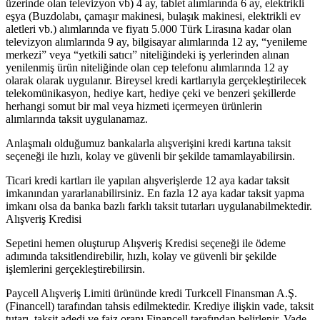
üzerinde olan televizyon vb) 4 ay, tablet alımlarında 6 ay, elektrikli
eşya (Buzdolabı, çamaşır makinesi, bulaşık makinesi, elektrikli ev
aletleri vb.) alımlarında ve fiyatı 5.000 Türk Lirasına kadar olan
televizyon alımlarında 9 ay, bilgisayar alımlarında 12 ay, “yenileme
merkezi” veya “yetkili satıcı” niteliğindeki iş yerlerinden alınan
yenilenmiş ürün niteliğinde olan cep telefonu alımlarında 12 ay
olarak olarak uygulanır. Bireysel kredi kartlarıyla gerçekleştirilecek
telekomünikasyon, hediye kart, hediye çeki ve benzeri şekillerde
herhangi somut bir mal veya hizmeti içermeyen ürünlerin
alımlarında taksit uygulanamaz.
Anlaşmalı olduğumuz bankalarla alışverişini kredi kartına taksit
seçeneği ile hızlı, kolay ve güvenli bir şekilde tamamlayabilirsin.
Ticari kredi kartları ile yapılan alışverişlerde 12 aya kadar taksit
imkanından yararlanabilirsiniz. En fazla 12 aya kadar taksit yapma
imkanı olsa da banka bazlı farklı taksit tutarları uygulanabilmektedir.
Alışveriş Kredisi
Sepetini hemen oluşturup Alışveriş Kredisi seçeneği ile ödeme
adımında taksitlendirebilir, hızlı, kolay ve güvenli bir şekilde
işlemlerini gerçekleştirebilirsin.
Paycell Alışveriş Limiti ürününde kredi Turkcell Finansman A.Ş.
(Financell) tarafından tahsis edilmektedir. Krediye ilişkin vade, taksit
tutarı, taksit adedi ve faiz oranı Financell tarafından belirlenir. Vade