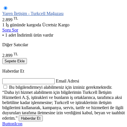
Yaren İletişim - Turkcell Mağazası
TL
2.899
1 İş gününde kargoda
Ücretsiz Kargo
Soru Sor
• 1 adet İndirimli ürün vardır
Diğer Satıcılar
TL
2.899
Sepete Ekle
Haberdar Et
Email Adresi
Bu bilgilendirmeyi alabilmeniz için izniniz gerekmektedir.
“Daha iyi hizmet alabilmem için bilgilerimin Turkcell İletişim
Hizmetleri A.Ş, iştirakleri ve bunların iş ortaklarınca, tarafımca aksi
belirtiline kadar işlenmesine; Turkcell ve iştiraklerinin iletişim
bilgilerimi kullanarak, kampanya, servis, tarife ve hizmetleri ile ilgili
duyuruları tarafıma iletmesine izin verdiğimi kabul, beyan ve taahhüt
ederim.”
Haberdar Et
ButtonIcon