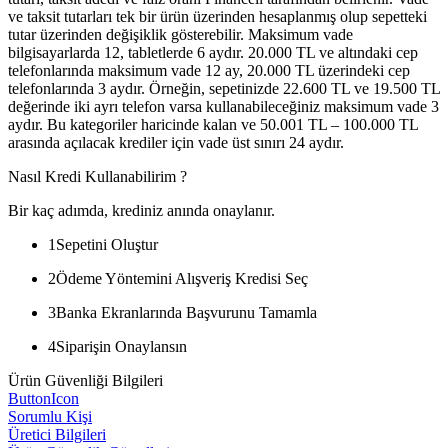
ve taksit tutarları tek bir ürün üzerinden hesaplanmış olup sepetteki
tutar üzerinden değişiklik gösterebilir. Maksimum vade
bilgisayarlarda 12, tabletlerde 6 aydır. 20.000 TL ve altındaki cep
telefonlarında maksimum vade 12 ay, 20.000 TL üzerindeki cep
telefonlarında 3 aydır. Örneğin, sepetinizde 22.600 TL ve 19.500 TL
değerinde iki ayrı telefon varsa kullanabileceğiniz maksimum vade 3
aydır. Bu kategoriler haricinde kalan ve 50.001 TL – 100.000 TL
arasında açılacak krediler için vade üst sınırı 24 aydır.
Nasıl Kredi Kullanabilirim ?
Bir kaç adımda, krediniz anında onaylanır.
1
Sepetini Oluştur
2
Ödeme Yöntemini Alışveriş Kredisi Seç
3
Banka Ekranlarında Başvurunu Tamamla
4
Siparişin Onaylansın
Ürün Güvenliği Bilgileri
ButtonIcon
Sorumlu Kişi
Üretici Bilgileri