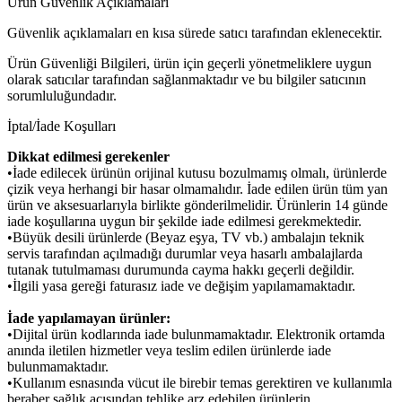
Ürün Güvenlik Açıklamaları
Güvenlik açıklamaları en kısa sürede satıcı tarafından eklenecektir.
Ürün Güvenliği Bilgileri, ürün için geçerli yönetmeliklere uygun
olarak satıcılar tarafından sağlanmaktadır ve bu bilgiler satıcının
sorumluluğundadır.
İptal/İade Koşulları
Dikkat edilmesi gerekenler
•İade edilecek ürünün orijinal kutusu bozulmamış olmalı, ürünlerde
çizik veya herhangi bir hasar olmamalıdır. İade edilen ürün tüm yan
ürün ve aksesuarlarıyla birlikte gönderilmelidir. Ürünlerin 14 günde
iade koşullarına uygun bir şekilde iade edilmesi gerekmektedir.
•Büyük desili ürünlerde (Beyaz eşya, TV vb.) ambalajın teknik
servis tarafından açılmadığı durumlar veya hasarlı ambalajlarda
tutanak tutulmaması durumunda cayma hakkı geçerli değildir.
•İlgili yasa gereği faturasız iade ve değişim yapılamamaktadır.
İade yapılamayan ürünler:
•Dijital ürün kodlarında iade bulunmamaktadır. Elektronik ortamda
anında iletilen hizmetler veya teslim edilen ürünlerde iade
bulunmamaktadır.
•Kullanım esnasında vücut ile birebir temas gerektiren ve kullanımla
beraber sağlık açısından tehlike arz edebilen ürünlerin