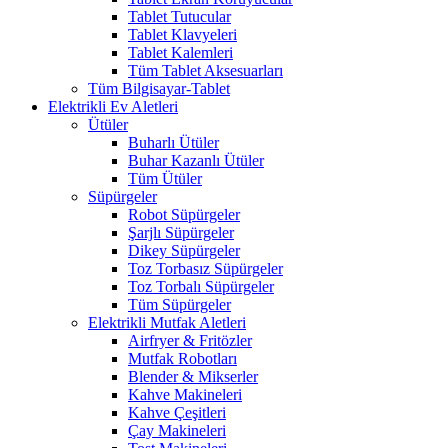
Tablet Tutucular
Tablet Klavyeleri
Tablet Kalemleri
Tüm Tablet Aksesuarları
Tüm Bilgisayar-Tablet
Elektrikli Ev Aletleri
Ütüler
Buharlı Ütüler
Buhar Kazanlı Ütüler
Tüm Ütüler
Süpürgeler
Robot Süpürgeler
Şarjlı Süpürgeler
Dikey Süpürgeler
Toz Torbasız Süpürgeler
Toz Torbalı Süpürgeler
Tüm Süpürgeler
Elektrikli Mutfak Aletleri
Airfryer & Fritözler
Mutfak Robotları
Blender & Mikserler
Kahve Makineleri
Kahve Çeşitleri
Çay Makineleri