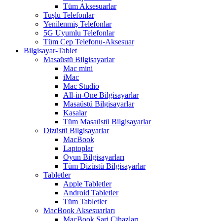
Tüm Aksesuarlar
Tuşlu Telefonlar
Yenilenmiş Telefonlar
5G Uyumlu Telefonlar
Tüm Cep Telefonu-Aksesuar
Bilgisayar-Tablet
Masaüstü Bilgisayarlar
Mac mini
iMac
Mac Studio
All-in-One Bilgisayarlar
Masaüstü Bilgisayarlar
Kasalar
Tüm Masaüstü Bilgisayarlar
Dizüstü Bilgisayarlar
MacBook
Laptoplar
Oyun Bilgisayarları
Tüm Dizüstü Bilgisayarlar
Tabletler
Apple Tabletler
Android Tabletler
Tüm Tabletler
MacBook Aksesuarları
MacBook Şarj Cihazları