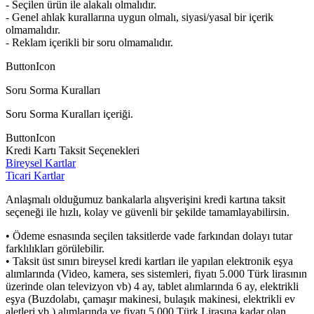
- Seçilen ürün ile alakalı olmalıdır.
- Genel ahlak kurallarına uygun olmalı, siyasi/yasal bir içerik
olmamalıdır.
- Reklam içerikli bir soru olmamalıdır.
ButtonIcon
Soru Sorma Kuralları
Soru Sorma Kuralları içeriği.
ButtonIcon
Kredi Kartı Taksit Seçenekleri
Bireysel Kartlar
Ticari Kartlar
Anlaşmalı olduğumuz bankalarla alışverişini kredi kartına taksit
seçeneği ile hızlı, kolay ve güvenli bir şekilde tamamlayabilirsin.
• Ödeme esnasında seçilen taksitlerde vade farkından dolayı tutar
farklılıkları görülebilir.
• Taksit üst sınırı bireysel kredi kartları ile yapılan elektronik eşya
alımlarında (Video, kamera, ses sistemleri, fiyatı 5.000 Türk lirasının
üzerinde olan televizyon vb) 4 ay, tablet alımlarında 6 ay, elektrikli
eşya (Buzdolabı, çamaşır makinesi, bulaşık makinesi, elektrikli ev
aletleri vb.) alımlarında ve fiyatı 5.000 Türk Lirasına kadar olan