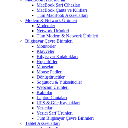
MacBook Şarj Cihazları
MacBook Çanta ve Kılıfları
Tüm MacBook Aksesuarları
Modem & Network Ürünleri
Modemler
Network Ürünleri
Tüm Modem & Network Ürünleri
Bilgisayar Çevre Birimleri
Monitörler
Klavyeler
BiIgisayar Kulaklıkları
Hoparlörler
Mouselar
Mouse Padleri
Dönüştürücüler
Soğutucu & Yükselticiler
Webcam Ürünleri
Kablolar
Laptop Çantaları
UPS & Güç Kaynakları
Yazıcılar
Yazıcı Sarf Ürünleri
Tüm Bilgisayar Çevre Birimleri
Tablet Aksesuarları