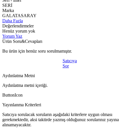
Seri - Imeı
SERİ
Marka
GALATASARAY
Daha Fazla
Değerlendirmeler
Henüz yorum yok
Yorum Yaz
Ürün Soru&Cevapları
Bu ürün için henüz soru sorulmamıştır.
Satıcıya
Sor
Aydınlatma Metni
Aydınlatma metni içeriği.
ButtonIcon
Yayınlanma Kriterleri
Satıcıya sorulacak soruların aşağıdaki kriterlere uygun olması
gerekmektedir, aksi taktirde yazmış olduğunuz sorularınız yayına
alınamayacaktır.