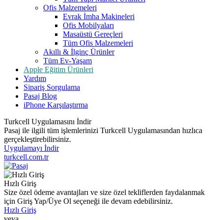
Ofis Malzemeleri
Evrak İmha Makineleri
Ofis Mobilyaları
Masaüstü Gereçleri
Tüm Ofis Malzemeleri
Akıllı & İlginç Ürünler
Tüm Ev-Yaşam
Apple Eğitim Ürünleri
Yardım
Sipariş Sorgulama
Pasaj Blog
iPhone Karşılaştırma
Turkcell Uygulamasını İndir
Pasaj ile ilgili tüm işlemlerinizi Turkcell Uygulamasından hızlıca
gerçekleştirebilirsiniz.
Uygulamayı İndir
turkcell.com.tr
Hızlı Giriş
Size özel ödeme avantajları ve size özel tekliflerden faydalanmak
için Giriş Yap/Üye Ol seçeneği ile devam edebilirsiniz.
Hızlı Giriş
veya