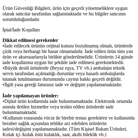
Ürün Güvenliği Bilgileri, ürün için geçerli yönetmeliklere uygun
olarak satıcılar tarafından sağlanmaktadır ve bu bilgiler satıcının
sorumluluğundadır.
İptal/İade Koşulları
Dikkat edilmesi gerekenler
•İade edilecek ürünün orijinal kutusu bozulmamış olmalı, ürünlerde
çizik veya herhangi bir hasar olmamalıdır. İade edilen ürün tüm yan
ürün ve aksesuarlarıyla birlikte gönderilmelidir. Ürünlerin 14 günde
iade koşullarına uygun bir şekilde iade edilmesi gerekmektedir.
•Büyük desili ürünlerde (Beyaz eşya, TV vb.) ambalajın teknik
servis tarafından açılmadığı durumlar veya hasarlı ambalajlarda
tutanak tutulmaması durumunda cayma hakkı geçerli değildir.
•İlgili yasa gereği faturasız iade ve değişim yapılamamaktadır.
İade yapılamayan ürünler:
•Dijital ürün kodlarında iade bulunmamaktadır. Elektronik ortamda
anında iletilen hizmetler veya teslim edilen ürünlerde iade
bulunmamaktadır.
•Kullanım esnasında vücut ile birebir temas gerektiren ve kullanımla
beraber sağlık açısından tehlike arz edebilen ürünlerin
iadesi/değişimi yapılamamaktadır. (Tüm Kişisel Bakım Ürünleri,
Kulak içi /kulak üstü kulaklık, saat, akıllı bileklik vb.)