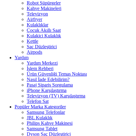
Robot Süpürgeler
Kahve Makineleri
Televizyon
Airfryer
Kulaklıklar
Çocuk Akıllı Saat
Kulakiçi Kulaklık
Kettle
Saç Düzleştirici
Airpods
Yardım
Yardım Merkezi
İşlem Rehberi
Ürün Güvenliği Temas Noktası
Nasıl İade Edebilirim?
Pasaj Sipariş Sorgulama
iPhone Karşılaştırma
Televizyon (TV) Karşılaştırma
Telefon Sat
Popüler Marka Kategoriler
Samsung Telefonlar
JBL Kulaklık
Philips Kahve Makinesi
Samsung Tablet
Dyson Saç Düzleştirici