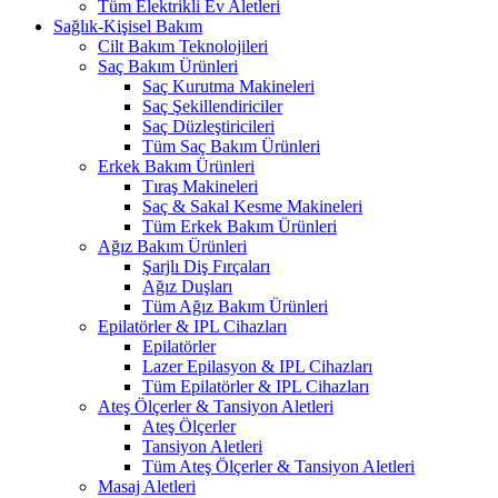
Tüm Elektrikli Ev Aletleri
Sağlık-Kişisel Bakım
Cilt Bakım Teknolojileri
Saç Bakım Ürünleri
Saç Kurutma Makineleri
Saç Şekillendiriciler
Saç Düzleştiricileri
Tüm Saç Bakım Ürünleri
Erkek Bakım Ürünleri
Tıraş Makineleri
Saç & Sakal Kesme Makineleri
Tüm Erkek Bakım Ürünleri
Ağız Bakım Ürünleri
Şarjlı Diş Fırçaları
Ağız Duşları
Tüm Ağız Bakım Ürünleri
Epilatörler & IPL Cihazları
Epilatörler
Lazer Epilasyon & IPL Cihazları
Tüm Epilatörler & IPL Cihazları
Ateş Ölçerler & Tansiyon Aletleri
Ateş Ölçerler
Tansiyon Aletleri
Tüm Ateş Ölçerler & Tansiyon Aletleri
Masaj Aletleri