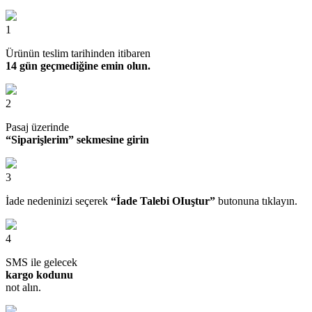
1
Ürünün teslim tarihinden itibaren
14 gün geçmediğine emin olun.
2
Pasaj üzerinde
“Siparişlerim” sekmesine girin
3
İade nedeninizi seçerek
“İade Talebi OIuştur”
butonuna tıklayın.
4
SMS ile gelecek
kargo kodunu
not alın.