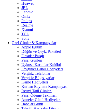
Huawei
JBL
Lenovo
Omix
Philips
Realme
Xiaomi
TCL
Sony
Özel Günler & Kampanyalar
Apple Eğitim
Düğün ve Çeyiz Paketleri
Fırsatlar Pasajı
Pasaj Günleri
Uykusu Kaçanlar Kulübü
Sevgililer Günü Hediyeleri
Vergisiz Telefonlar
Vergisiz Bilgisayarlar
Karne Hediyeleri
Kurban Bayramı Kampanyası
Resmi Tatil Günleri
Pasaj Ödeme Teklifleri
Anneler Günü Hediyeleri
Babalar Günü
Taksitli Harikalar Diyarı