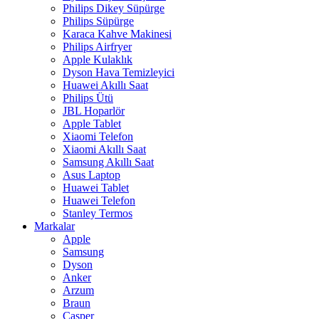
Philips Dikey Süpürge
Philips Süpürge
Karaca Kahve Makinesi
Philips Airfryer
Apple Kulaklık
Dyson Hava Temizleyici
Huawei Akıllı Saat
Philips Ütü
JBL Hoparlör
Apple Tablet
Xiaomi Telefon
Xiaomi Akıllı Saat
Samsung Akıllı Saat
Asus Laptop
Huawei Tablet
Huawei Telefon
Stanley Termos
Markalar
Apple
Samsung
Dyson
Anker
Arzum
Braun
Casper