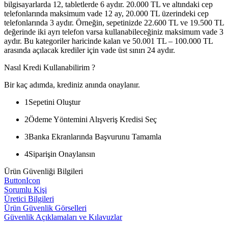
bilgisayarlarda 12, tabletlerde 6 aydır. 20.000 TL ve altındaki cep
telefonlarında maksimum vade 12 ay, 20.000 TL üzerindeki cep
telefonlarında 3 aydır. Örneğin, sepetinizde 22.600 TL ve 19.500 TL
değerinde iki ayrı telefon varsa kullanabileceğiniz maksimum vade 3
aydır. Bu kategoriler haricinde kalan ve 50.001 TL – 100.000 TL
arasında açılacak krediler için vade üst sınırı 24 aydır.
Nasıl Kredi Kullanabilirim ?
Bir kaç adımda, krediniz anında onaylanır.
1
Sepetini Oluştur
2
Ödeme Yöntemini Alışveriş Kredisi Seç
3
Banka Ekranlarında Başvurunu Tamamla
4
Siparişin Onaylansın
Ürün Güvenliği Bilgileri
ButtonIcon
Sorumlu Kişi
Üretici Bilgileri
Ürün Güvenlik Görselleri
Güvenlik Açıklamaları ve Kılavuzlar