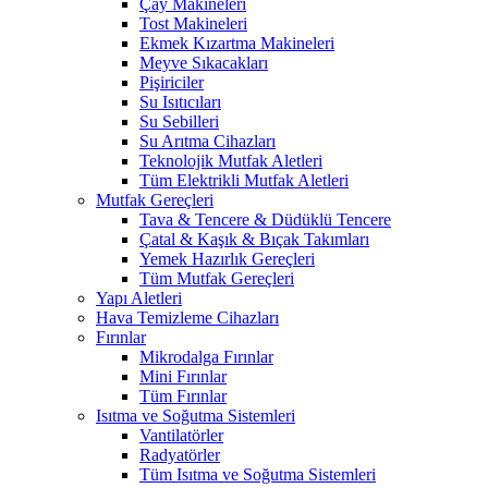
Çay Makineleri
Tost Makineleri
Ekmek Kızartma Makineleri
Meyve Sıkacakları
Pişiriciler
Su Isıtıcıları
Su Sebilleri
Su Arıtma Cihazları
Teknolojik Mutfak Aletleri
Tüm Elektrikli Mutfak Aletleri
Mutfak Gereçleri
Tava & Tencere & Düdüklü Tencere
Çatal & Kaşık & Bıçak Takımları
Yemek Hazırlık Gereçleri
Tüm Mutfak Gereçleri
Yapı Aletleri
Hava Temizleme Cihazları
Fırınlar
Mikrodalga Fırınlar
Mini Fırınlar
Tüm Fırınlar
Isıtma ve Soğutma Sistemleri
Vantilatörler
Radyatörler
Tüm Isıtma ve Soğutma Sistemleri