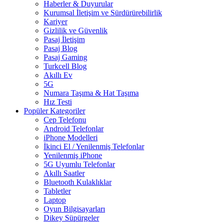
Haberler & Duyurular
Kurumsal İletişim ve Sürdürürebilirlik
Kariyer
Gizlilik ve Güvenlik
Pasaj İletişim
Pasaj Blog
Pasaj Gaming
Turkcell Blog
Akıllı Ev
5G
Numara Taşıma & Hat Taşıma
Hız Testi
Popüler Kategoriler
Cep Telefonu
Android Telefonlar
iPhone Modelleri
İkinci El / Yenilenmiş Telefonlar
Yenilenmiş iPhone
5G Uyumlu Telefonlar
Akıllı Saatler
Bluetooth Kulaklıklar
Tabletler
Laptop
Oyun Bilgisayarları
Dikey Süpürgeler