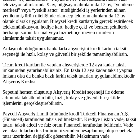
televizyon alımlarında 9 ay, bilgisayar alımlarında 12 ay, “yenileme
merkezi” veya “yetkili satıcı” niteliğindeki iş yerlerinden alınan
yenilenmiş ürün niteliğinde olan cep telefonu alımlarında 12 ay
olarak olarak uygulanır. Bireysel kredi kartlarıyla gerçekleştirilecek
telekomünikasyon, hediye kart, hediye çeki ve benzeri şekillerde
herhangi somut bir mal veya hizmeti içermeyen ürünlerin
alımlarında taksit uygulanamaz.
Anlaşmalı olduğumuz bankalarla alışverişini kredi kartına taksit
seçeneği ile hızlı, kolay ve güvenli bir şekilde tamamlayabilirsin.
Ticari kredi kartları ile yapılan alışverişlerde 12 aya kadar taksit
imkanından yararlanabilirsiniz. En fazla 12 aya kadar taksit yapma
imkanı olsa da banka bazlı farklı taksit tutarları uygulanabilmektedir.
Alışveriş Kredisi
Sepetini hemen oluşturup Alışveriş Kredisi seçeneği ile ödeme
adımında taksitlendirebilir, hızlı, kolay ve güvenli bir şekilde
işlemlerini gerçekleştirebilirsin.
Paycell Alışveriş Limiti ürününde kredi Turkcell Finansman A.Ş.
(Financell) tarafından tahsis edilmektedir. Krediye ilişkin vade, taksit
tutarı, taksit adedi ve faiz oranı Financell tarafından belirlenir. Vade
ve taksit tutarları tek bir ürün üzerinden hesaplanmış olup sepetteki
tutar üzerinden değişiklik gösterebilir. Maksimum vade