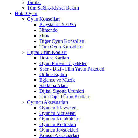
Tartılar
Tüm Sağlık-Kişisel Bakım
Hobi-Oyun
Oyun Konsolları
Playstation 5 / PS5
Nintendo
xbox
Diğer Oyun Konsolları
Tüm Oyun Konsolları
Dijital Ürün Kodları
Destek Kartları
Oyun Pinleri - Üyelikler
Spor - Dizi - Film Yayın Paketleri
Online Eğitim
Eğlence ve Müzik
Saklama Alanı
Dijital Sigorta Ürünleri
Tüm Dijital Ürün Kodları
Oyuncu Aksesuarları
Oyuncu Klavyeleri
Oyuncu Mouseları
Oyuncu Kulaklıkları
Oyuncu Koltukları
Oyuncu Joystickleri
Konsol Aksesuarları