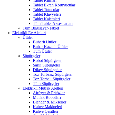
Tablet Kılıfları
Tablet Ekran Koruyucular
Tablet Tutucular
Tablet Klavyeleri
Tablet Kalemleri
Tüm Tablet Aksesuarları
Tüm Bilgisayar-Tablet
Elektrikli Ev Aletleri
Ütüler
Buharlı Ütüler
Buhar Kazanlı Ütüler
Tüm Ütüler
Süpürgeler
Robot Süpürgeler
Şarjlı Süpürgeler
Dikey Süpürgeler
Toz Torbasız Süpürgeler
Toz Torbalı Süpürgeler
Tüm Süpürgeler
Elektrikli Mutfak Aletleri
Airfryer & Fritözler
Mutfak Robotları
Blender & Mikserler
Kahve Makineleri
Kahve Çeşitleri