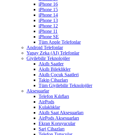
iPhone 16
iPhone 15
iPhone 14
iPhone 13
iPhone 12
iPhone 11
iPhone SE
Tüm Apple Telefonlar
Android Telefonlar
Yapay Zeka (AI) Telefonlar
Giyilebilir Teknolojiler
Akıllı Saatler
Akıllı Bileklikler
Akıllı Çocuk Saatleri
Takip Cihazları
Tüm Giyilebilir Teknolojiler
Aksesuarlar
Telefon Kılıfları
AirPods
Kulaklıklar
Akıllı Saat Aksesuarları
AirPods Aksesuarları
Ekran Koruyucular
Şarj Cihazları
Telefon Tutucular