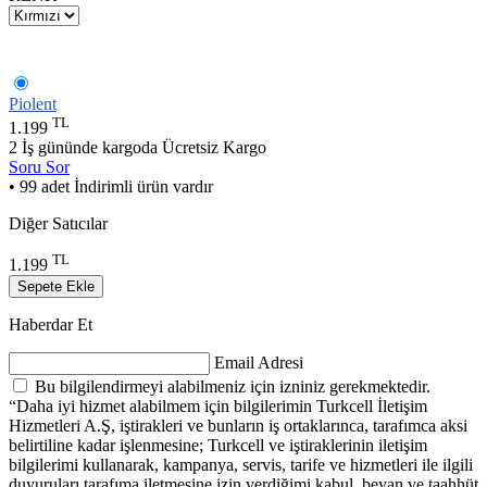
Piolent
TL
1.199
2 İş gününde kargoda
Ücretsiz Kargo
Soru Sor
• 99 adet İndirimli ürün vardır
Diğer Satıcılar
TL
1.199
Sepete Ekle
Haberdar Et
Email Adresi
Bu bilgilendirmeyi alabilmeniz için izniniz gerekmektedir.
“Daha iyi hizmet alabilmem için bilgilerimin Turkcell İletişim
Hizmetleri A.Ş, iştirakleri ve bunların iş ortaklarınca, tarafımca aksi
belirtiline kadar işlenmesine; Turkcell ve iştiraklerinin iletişim
bilgilerimi kullanarak, kampanya, servis, tarife ve hizmetleri ile ilgili
duyuruları tarafıma iletmesine izin verdiğimi kabul, beyan ve taahhüt