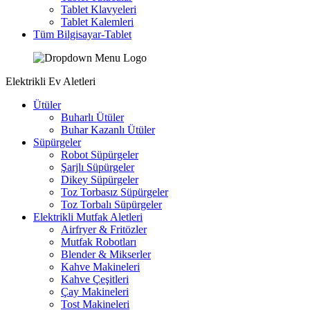
Tablet Klavyeleri
Tablet Kalemleri
Tüm Bilgisayar-Tablet
Elektrikli Ev Aletleri
Ütüler
Buharlı Ütüler
Buhar Kazanlı Ütüler
Süpürgeler
Robot Süpürgeler
Şarjlı Süpürgeler
Dikey Süpürgeler
Toz Torbasız Süpürgeler
Toz Torbalı Süpürgeler
Elektrikli Mutfak Aletleri
Airfryer & Fritözler
Mutfak Robotları
Blender & Mikserler
Kahve Makineleri
Kahve Çeşitleri
Çay Makineleri
Tost Makineleri