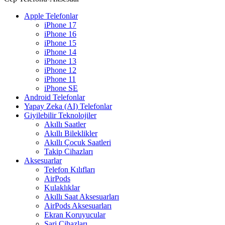
Apple Telefonlar
iPhone 17
iPhone 16
iPhone 15
iPhone 14
iPhone 13
iPhone 12
iPhone 11
iPhone SE
Android Telefonlar
Yapay Zeka (AI) Telefonlar
Giyilebilir Teknolojiler
Akıllı Saatler
Akıllı Bileklikler
Akıllı Çocuk Saatleri
Takip Cihazları
Aksesuarlar
Telefon Kılıfları
AirPods
Kulaklıklar
Akıllı Saat Aksesuarları
AirPods Aksesuarları
Ekran Koruyucular
Şarj Cihazları