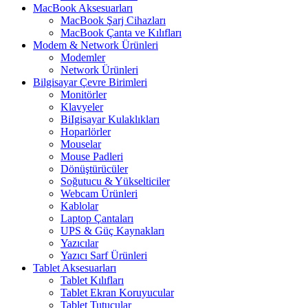
MacBook Aksesuarları
MacBook Şarj Cihazları
MacBook Çanta ve Kılıfları
Modem & Network Ürünleri
Modemler
Network Ürünleri
Bilgisayar Çevre Birimleri
Monitörler
Klavyeler
BiIgisayar Kulaklıkları
Hoparlörler
Mouselar
Mouse Padleri
Dönüştürücüler
Soğutucu & Yükselticiler
Webcam Ürünleri
Kablolar
Laptop Çantaları
UPS & Güç Kaynakları
Yazıcılar
Yazıcı Sarf Ürünleri
Tablet Aksesuarları
Tablet Kılıfları
Tablet Ekran Koruyucular
Tablet Tutucular