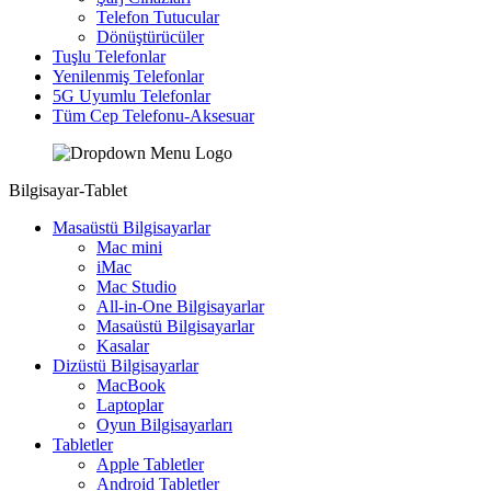
Telefon Tutucular
Dönüştürücüler
Tuşlu Telefonlar
Yenilenmiş Telefonlar
5G Uyumlu Telefonlar
Tüm Cep Telefonu-Aksesuar
Bilgisayar-Tablet
Masaüstü Bilgisayarlar
Mac mini
iMac
Mac Studio
All-in-One Bilgisayarlar
Masaüstü Bilgisayarlar
Kasalar
Dizüstü Bilgisayarlar
MacBook
Laptoplar
Oyun Bilgisayarları
Tabletler
Apple Tabletler
Android Tabletler