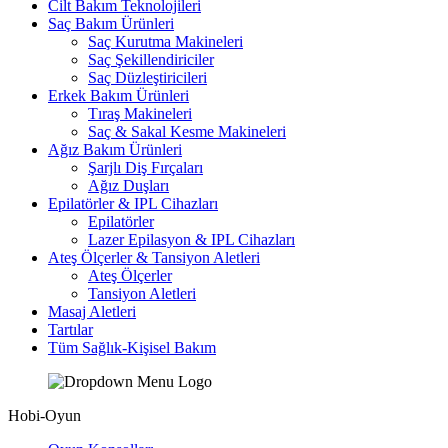
Cilt Bakım Teknolojileri
Saç Bakım Ürünleri
Saç Kurutma Makineleri
Saç Şekillendiriciler
Saç Düzleştiricileri
Erkek Bakım Ürünleri
Tıraş Makineleri
Saç & Sakal Kesme Makineleri
Ağız Bakım Ürünleri
Şarjlı Diş Fırçaları
Ağız Duşları
Epilatörler & IPL Cihazları
Epilatörler
Lazer Epilasyon & IPL Cihazları
Ateş Ölçerler & Tansiyon Aletleri
Ateş Ölçerler
Tansiyon Aletleri
Masaj Aletleri
Tartılar
Tüm Sağlık-Kişisel Bakım
Hobi-Oyun