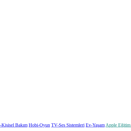
k-Kişisel Bakım
Hobi-Oyun
TV-Ses Sistemleri
Ev-Yaşam
Apple Eğitim