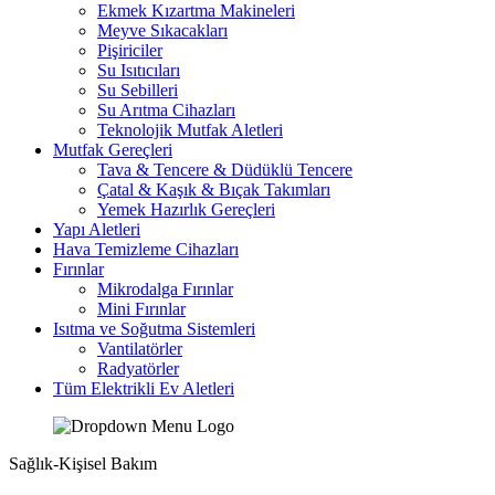
Ekmek Kızartma Makineleri
Meyve Sıkacakları
Pişiriciler
Su Isıtıcıları
Su Sebilleri
Su Arıtma Cihazları
Teknolojik Mutfak Aletleri
Mutfak Gereçleri
Tava & Tencere & Düdüklü Tencere
Çatal & Kaşık & Bıçak Takımları
Yemek Hazırlık Gereçleri
Yapı Aletleri
Hava Temizleme Cihazları
Fırınlar
Mikrodalga Fırınlar
Mini Fırınlar
Isıtma ve Soğutma Sistemleri
Vantilatörler
Radyatörler
Tüm Elektrikli Ev Aletleri
Sağlık-Kişisel Bakım