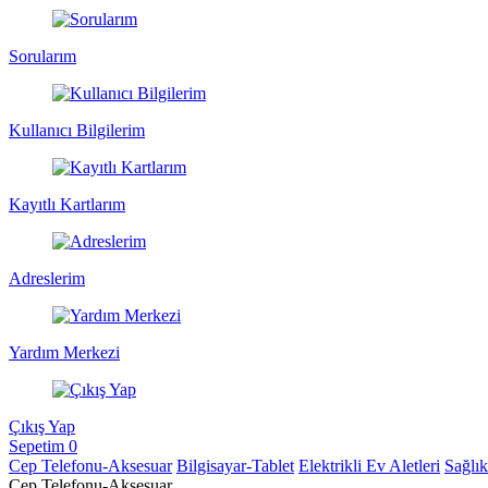
Sorularım
Kullanıcı Bilgilerim
Kayıtlı Kartlarım
Adreslerim
Yardım Merkezi
Çıkış Yap
Sepetim
0
Cep Telefonu-Aksesuar
Bilgisayar-Tablet
Elektrikli Ev Aletleri
Sağlı
Cep Telefonu-Aksesuar