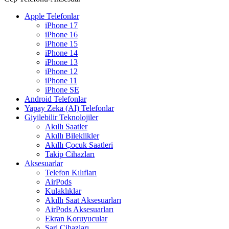
Apple Telefonlar
iPhone 17
iPhone 16
iPhone 15
iPhone 14
iPhone 13
iPhone 12
iPhone 11
iPhone SE
Android Telefonlar
Yapay Zeka (AI) Telefonlar
Giyilebilir Teknolojiler
Akıllı Saatler
Akıllı Bileklikler
Akıllı Çocuk Saatleri
Takip Cihazları
Aksesuarlar
Telefon Kılıfları
AirPods
Kulaklıklar
Akıllı Saat Aksesuarları
AirPods Aksesuarları
Ekran Koruyucular
Şarj Cihazları