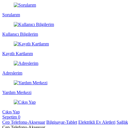
Sorularım
Kullanıcı Bilgilerim
Kayıtlı Kartlarım
Adreslerim
Yardım Merkezi
Çıkış Yap
Sepetim
0
Cep Telefonu-Aksesuar
Bilgisayar-Tablet
Elektrikli Ev Aletleri
Sağlı
Cep Telefonu-Aksesuar