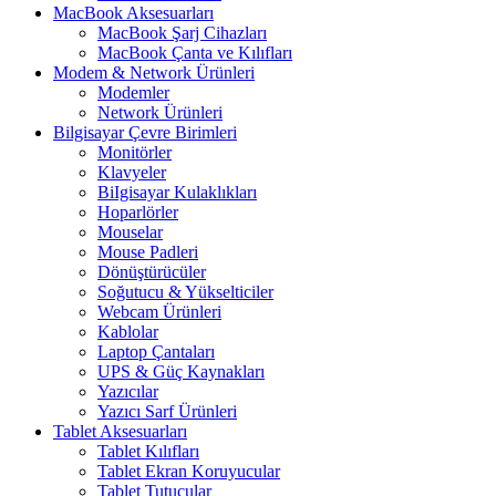
MacBook Aksesuarları
MacBook Şarj Cihazları
MacBook Çanta ve Kılıfları
Modem & Network Ürünleri
Modemler
Network Ürünleri
Bilgisayar Çevre Birimleri
Monitörler
Klavyeler
BiIgisayar Kulaklıkları
Hoparlörler
Mouselar
Mouse Padleri
Dönüştürücüler
Soğutucu & Yükselticiler
Webcam Ürünleri
Kablolar
Laptop Çantaları
UPS & Güç Kaynakları
Yazıcılar
Yazıcı Sarf Ürünleri
Tablet Aksesuarları
Tablet Kılıfları
Tablet Ekran Koruyucular
Tablet Tutucular