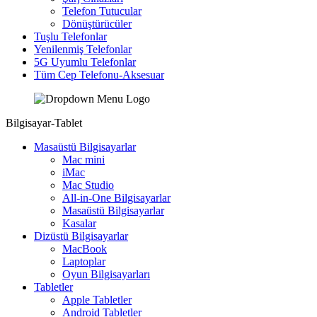
Telefon Tutucular
Dönüştürücüler
Tuşlu Telefonlar
Yenilenmiş Telefonlar
5G Uyumlu Telefonlar
Tüm Cep Telefonu-Aksesuar
Bilgisayar-Tablet
Masaüstü Bilgisayarlar
Mac mini
iMac
Mac Studio
All-in-One Bilgisayarlar
Masaüstü Bilgisayarlar
Kasalar
Dizüstü Bilgisayarlar
MacBook
Laptoplar
Oyun Bilgisayarları
Tabletler
Apple Tabletler
Android Tabletler