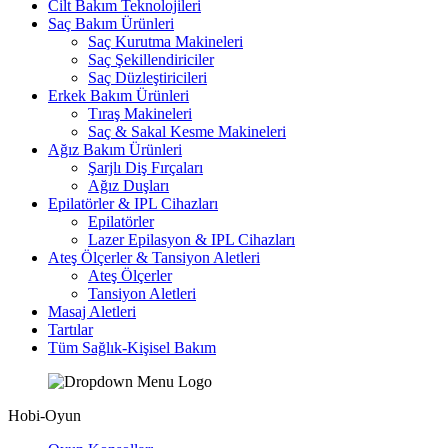
Cilt Bakım Teknolojileri
Saç Bakım Ürünleri
Saç Kurutma Makineleri
Saç Şekillendiriciler
Saç Düzleştiricileri
Erkek Bakım Ürünleri
Tıraş Makineleri
Saç & Sakal Kesme Makineleri
Ağız Bakım Ürünleri
Şarjlı Diş Fırçaları
Ağız Duşları
Epilatörler & IPL Cihazları
Epilatörler
Lazer Epilasyon & IPL Cihazları
Ateş Ölçerler & Tansiyon Aletleri
Ateş Ölçerler
Tansiyon Aletleri
Masaj Aletleri
Tartılar
Tüm Sağlık-Kişisel Bakım
Hobi-Oyun