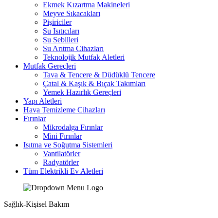
Ekmek Kızartma Makineleri
Meyve Sıkacakları
Pişiriciler
Su Isıtıcıları
Su Sebilleri
Su Arıtma Cihazları
Teknolojik Mutfak Aletleri
Mutfak Gereçleri
Tava & Tencere & Düdüklü Tencere
Çatal & Kaşık & Bıçak Takımları
Yemek Hazırlık Gereçleri
Yapı Aletleri
Hava Temizleme Cihazları
Fırınlar
Mikrodalga Fırınlar
Mini Fırınlar
Isıtma ve Soğutma Sistemleri
Vantilatörler
Radyatörler
Tüm Elektrikli Ev Aletleri
Sağlık-Kişisel Bakım