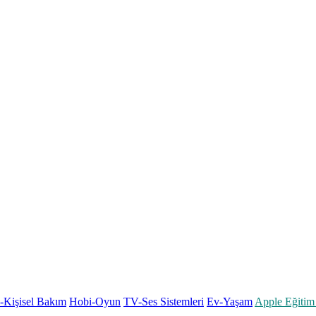
k-Kişisel Bakım
Hobi-Oyun
TV-Ses Sistemleri
Ev-Yaşam
Apple Eğitim