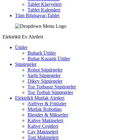
Tablet Klavyeleri
Tablet Kalemleri
Tüm Bilgisayar-Tablet
Elektrikli Ev Aletleri
Ütüler
Buharlı Ütüler
Buhar Kazanlı Ütüler
Süpürgeler
Robot Süpürgeler
Şarjlı Süpürgeler
Dikey Süpürgeler
Toz Torbasız Süpürgeler
Toz Torbalı Süpürgeler
Elektrikli Mutfak Aletleri
Airfryer & Fritözler
Mutfak Robotları
Blender & Mikserler
Kahve Makineleri
Kahve Çeşitleri
Çay Makineleri
Tost Makineleri