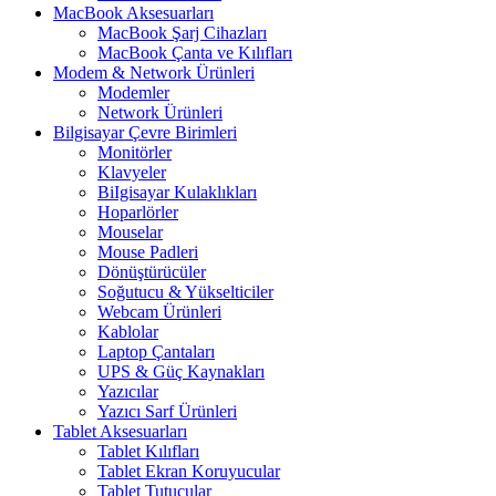
MacBook Aksesuarları
MacBook Şarj Cihazları
MacBook Çanta ve Kılıfları
Modem & Network Ürünleri
Modemler
Network Ürünleri
Bilgisayar Çevre Birimleri
Monitörler
Klavyeler
BiIgisayar Kulaklıkları
Hoparlörler
Mouselar
Mouse Padleri
Dönüştürücüler
Soğutucu & Yükselticiler
Webcam Ürünleri
Kablolar
Laptop Çantaları
UPS & Güç Kaynakları
Yazıcılar
Yazıcı Sarf Ürünleri
Tablet Aksesuarları
Tablet Kılıfları
Tablet Ekran Koruyucular
Tablet Tutucular