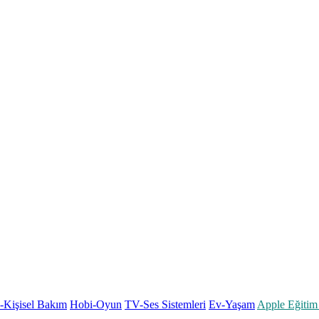
k-Kişisel Bakım
Hobi-Oyun
TV-Ses Sistemleri
Ev-Yaşam
Apple Eğitim