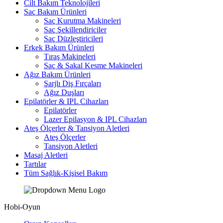
Cilt Bakım Teknolojileri
Saç Bakım Ürünleri
Saç Kurutma Makineleri
Saç Şekillendiriciler
Saç Düzleştiricileri
Erkek Bakım Ürünleri
Tıraş Makineleri
Saç & Sakal Kesme Makineleri
Ağız Bakım Ürünleri
Şarjlı Diş Fırçaları
Ağız Duşları
Epilatörler & IPL Cihazları
Epilatörler
Lazer Epilasyon & IPL Cihazları
Ateş Ölçerler & Tansiyon Aletleri
Ateş Ölçerler
Tansiyon Aletleri
Masaj Aletleri
Tartılar
Tüm Sağlık-Kişisel Bakım
Hobi-Oyun