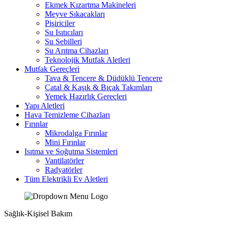
Ekmek Kızartma Makineleri
Meyve Sıkacakları
Pişiriciler
Su Isıtıcıları
Su Sebilleri
Su Arıtma Cihazları
Teknolojik Mutfak Aletleri
Mutfak Gereçleri
Tava & Tencere & Düdüklü Tencere
Çatal & Kaşık & Bıçak Takımları
Yemek Hazırlık Gereçleri
Yapı Aletleri
Hava Temizleme Cihazları
Fırınlar
Mikrodalga Fırınlar
Mini Fırınlar
Isıtma ve Soğutma Sistemleri
Vantilatörler
Radyatörler
Tüm Elektrikli Ev Aletleri
Sağlık-Kişisel Bakım