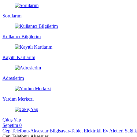
Sorularım
Kullanıcı Bilgilerim
Kayıtlı Kartlarım
Adreslerim
Yardım Merkezi
Çıkış Yap
Sepetim
0
Cep Telefonu-Aksesuar
Bilgisayar-Tablet
Elektrikli Ev Aletleri
Sağlı
Cep Telefonu-Aksesuar