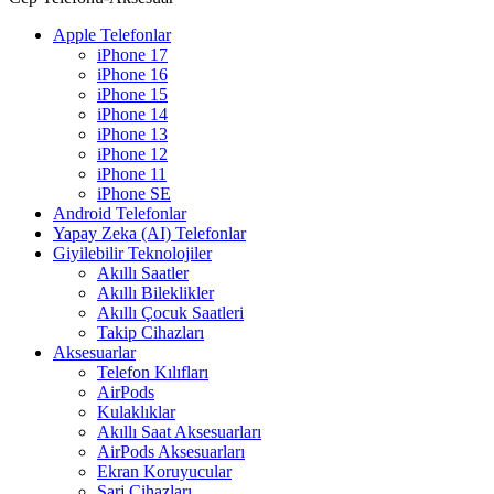
Apple Telefonlar
iPhone 17
iPhone 16
iPhone 15
iPhone 14
iPhone 13
iPhone 12
iPhone 11
iPhone SE
Android Telefonlar
Yapay Zeka (AI) Telefonlar
Giyilebilir Teknolojiler
Akıllı Saatler
Akıllı Bileklikler
Akıllı Çocuk Saatleri
Takip Cihazları
Aksesuarlar
Telefon Kılıfları
AirPods
Kulaklıklar
Akıllı Saat Aksesuarları
AirPods Aksesuarları
Ekran Koruyucular
Şarj Cihazları