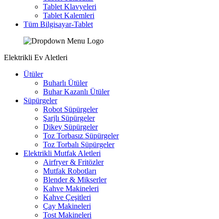
Tablet Klavyeleri
Tablet Kalemleri
Tüm Bilgisayar-Tablet
Elektrikli Ev Aletleri
Ütüler
Buharlı Ütüler
Buhar Kazanlı Ütüler
Süpürgeler
Robot Süpürgeler
Şarjlı Süpürgeler
Dikey Süpürgeler
Toz Torbasız Süpürgeler
Toz Torbalı Süpürgeler
Elektrikli Mutfak Aletleri
Airfryer & Fritözler
Mutfak Robotları
Blender & Mikserler
Kahve Makineleri
Kahve Çeşitleri
Çay Makineleri
Tost Makineleri