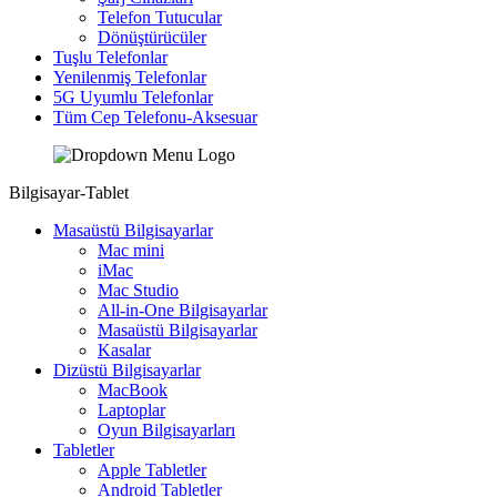
Telefon Tutucular
Dönüştürücüler
Tuşlu Telefonlar
Yenilenmiş Telefonlar
5G Uyumlu Telefonlar
Tüm Cep Telefonu-Aksesuar
Bilgisayar-Tablet
Masaüstü Bilgisayarlar
Mac mini
iMac
Mac Studio
All-in-One Bilgisayarlar
Masaüstü Bilgisayarlar
Kasalar
Dizüstü Bilgisayarlar
MacBook
Laptoplar
Oyun Bilgisayarları
Tabletler
Apple Tabletler
Android Tabletler