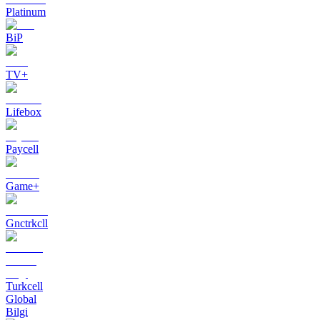
Platinum
BiP
TV+
Lifebox
Paycell
Game+
Gnctrkcll
Turkcell
Global
Bilgi