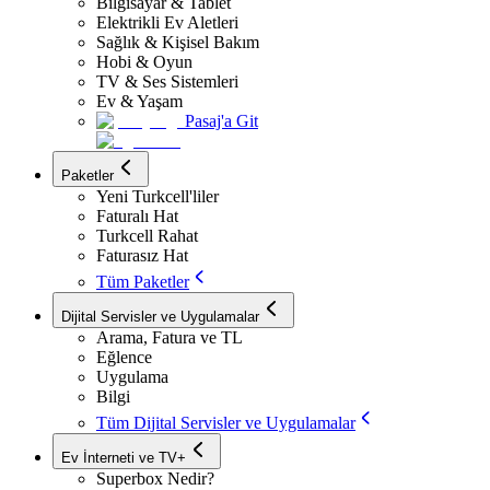
Bilgisayar & Tablet
Elektrikli Ev Aletleri
Sağlık & Kişisel Bakım
Hobi & Oyun
TV & Ses Sistemleri
Ev & Yaşam
Pasaj'a Git
Paketler
Yeni Turkcell'liler
Faturalı Hat
Turkcell Rahat
Faturasız Hat
Tüm Paketler
Dijital Servisler ve Uygulamalar
Arama, Fatura ve TL
Eğlence
Uygulama
Bilgi
Tüm Dijital Servisler ve Uygulamalar
Ev İnterneti ve TV+
Superbox Nedir?