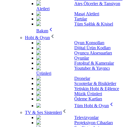
Ateş Ölçerler & Tansiyon
Aletleri
Masaj Aletleri
Tartılar
Tüm Sağlık & Kişisel
Bakım
Hobi & Oyun
Oyun Konsolları
Dijital Ürün Kodları
Oyuncu Aksesuarları
Oyunlar
Fotoğraf & Kameralar
Youtuber & Yayıncı
Ürünleri
Dronelar
Scooterlar & Bisikletler
Yetişkin Hobi & Eğlence
Müzik Ürünleri
Ödeme Kartları
Tüm Hobi & Oyun
TV & Ses Sistemleri
Televizyonlar
Projeksiyon Cihazları