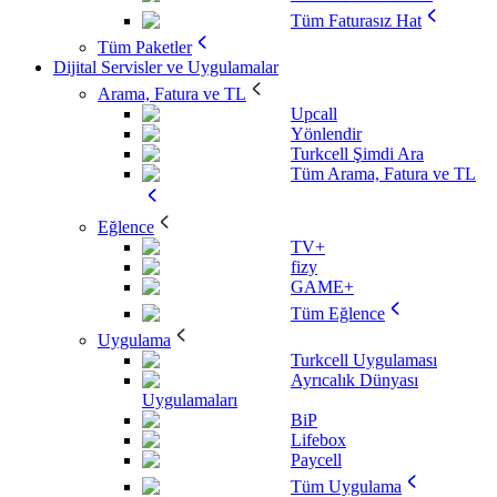
Tüm Faturasız Hat
Tüm Paketler
Dijital Servisler ve Uygulamalar
Arama, Fatura ve TL
Upcall
Yönlendir
Turkcell Şimdi Ara
Tüm Arama, Fatura ve TL
Eğlence
TV+
fizy
GAME+
Tüm Eğlence
Uygulama
Turkcell Uygulaması
Ayrıcalık Dünyası
Uygulamaları
BiP
Lifebox
Paycell
Tüm Uygulama