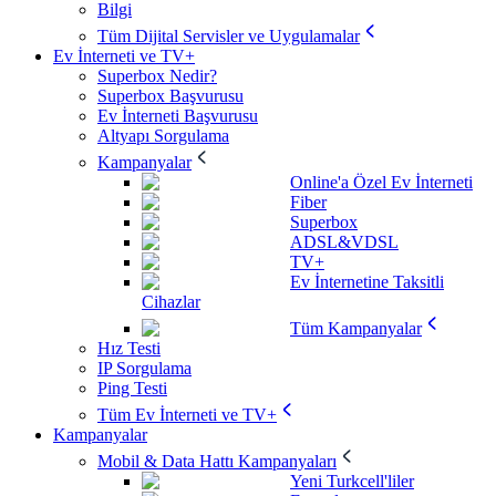
Bilgi
Tüm Dijital Servisler ve Uygulamalar
Ev İnterneti ve TV+
Superbox Nedir?
Superbox Başvurusu
Ev İnterneti Başvurusu
Altyapı Sorgulama
Kampanyalar
Online'a Özel Ev İnterneti
Fiber
Superbox
ADSL&VDSL
TV+
Ev İnternetine Taksitli
Cihazlar
Tüm Kampanyalar
Hız Testi
IP Sorgulama
Ping Testi
Tüm Ev İnterneti ve TV+
Kampanyalar
Mobil & Data Hattı Kampanyaları
Yeni Turkcell'liler