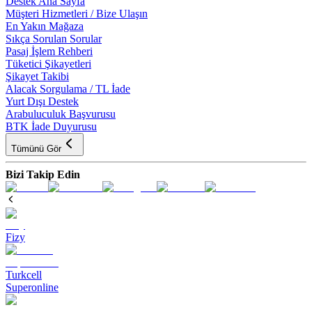
Destek Ana Sayfa
Müşteri Hizmetleri / Bize Ulaşın
En Yakın Mağaza
Sıkça Sorulan Sorular
Pasaj İşlem Rehberi
Tüketici Şikayetleri
Şikayet Takibi
Alacak Sorgulama / TL İade
Yurt Dışı Destek
Arabuluculuk Başvurusu
BTK İade Duyurusu
Tümünü Gör
Bizi Takip Edin
Fizy
Turkcell
Superonline