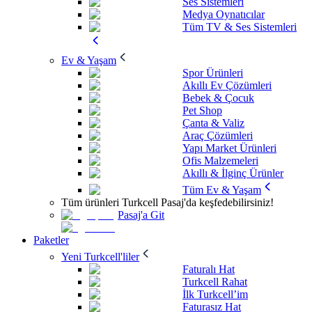
Ses Sistemleri
Medya Oynatıcılar
Tüm TV & Ses Sistemleri
Ev & Yaşam
Spor Ürünleri
Akıllı Ev Çözümleri
Bebek & Çocuk
Pet Shop
Çanta & Valiz
Araç Çözümleri
Yapı Market Ürünleri
Ofis Malzemeleri
Akıllı & İlginç Ürünler
Tüm Ev & Yaşam
Tüm ürünleri Turkcell Pasaj'da keşfedebilirsiniz!
Pasaj'a Git
Paketler
Yeni Turkcell'liler
Faturalı Hat
Turkcell Rahat
İlk Turkcell’im
Faturasız Hat