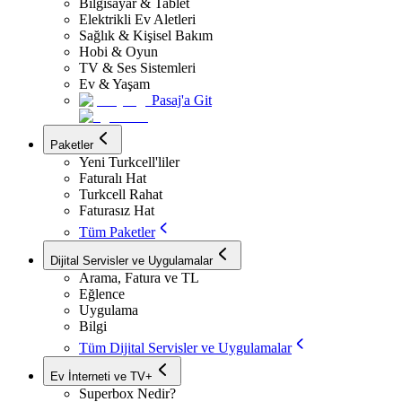
Bilgisayar & Tablet
Elektrikli Ev Aletleri
Sağlık & Kişisel Bakım
Hobi & Oyun
TV & Ses Sistemleri
Ev & Yaşam
Pasaj'a Git
Paketler
Yeni Turkcell'liler
Faturalı Hat
Turkcell Rahat
Faturasız Hat
Tüm Paketler
Dijital Servisler ve Uygulamalar
Arama, Fatura ve TL
Eğlence
Uygulama
Bilgi
Tüm Dijital Servisler ve Uygulamalar
Ev İnterneti ve TV+
Superbox Nedir?