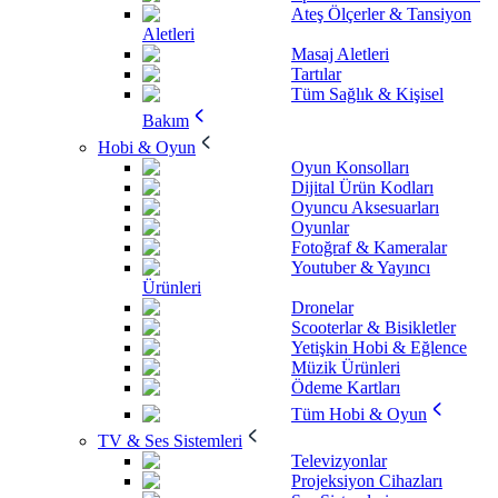
Ateş Ölçerler & Tansiyon
Aletleri
Masaj Aletleri
Tartılar
Tüm Sağlık & Kişisel
Bakım
Hobi & Oyun
Oyun Konsolları
Dijital Ürün Kodları
Oyuncu Aksesuarları
Oyunlar
Fotoğraf & Kameralar
Youtuber & Yayıncı
Ürünleri
Dronelar
Scooterlar & Bisikletler
Yetişkin Hobi & Eğlence
Müzik Ürünleri
Ödeme Kartları
Tüm Hobi & Oyun
TV & Ses Sistemleri
Televizyonlar
Projeksiyon Cihazları