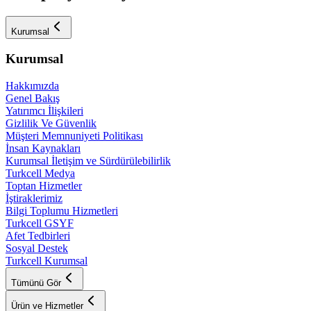
Kurumsal
Kurumsal
Hakkımızda
Genel Bakış
Yatırımcı İlişkileri
Gizlilik Ve Güvenlik
Müşteri Memnuniyeti Politikası
İnsan Kaynakları
Kurumsal İletişim ve Sürdürülebilirlik
Turkcell Medya
Toptan Hizmetler
İştiraklerimiz
Bilgi Toplumu Hizmetleri
Turkcell GSYF
Afet Tedbirleri
Sosyal Destek
Turkcell Kurumsal
Tümünü Gör
Ürün ve Hizmetler