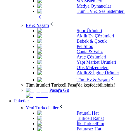
Ses Sistemleri
Medya Oynatıcılar
Tüm TV & Ses Sistemleri
Ev & Yaşam
Spor Ürünleri
Akıllı Ev Çözümleri
Bebek & Çocuk
Pet Shop
Çanta & Valiz
Araç Çözümleri
Yapı Market Ürünleri
Ofis Malzemeleri
Akıllı & İlginç Ürünler
Tüm Ev & Yaşam
Tüm ürünleri Turkcell Pasaj'da keşfedebilirsiniz!
Pasaj'a Git
Paketler
Yeni Turkcell'liler
Faturalı Hat
Turkcell Rahat
İlk Turkcell’im
Faturasız Hat