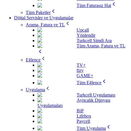
Tüm Faturasız Hat
Tüm Paketler
Dijital Servisler ve Uygulamalar
Arama, Fatura ve TL
Upcall
Yönlendir
Turkcell Şimdi Ara
Tüm Arama, Fatura ve TL
Eğlence
TV+
fizy
GAME+
Tüm Eğlence
Uygulama
Turkcell Uygulaması
Ayrıcalık Dünyası
Uygulamaları
BiP
Lifebox
Paycell
Tüm Uygulama