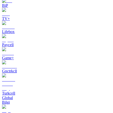
BiP
TV+
Lifebox
Paycell
Game+
Gnctrkcll
Turkcell
Global
Bilgi