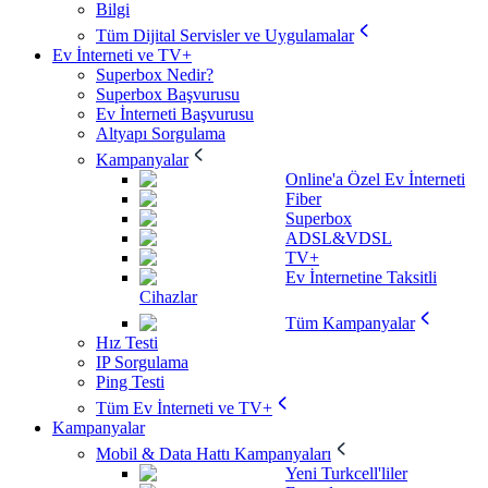
Bilgi
Tüm Dijital Servisler ve Uygulamalar
Ev İnterneti ve TV+
Superbox Nedir?
Superbox Başvurusu
Ev İnterneti Başvurusu
Altyapı Sorgulama
Kampanyalar
Online'a Özel Ev İnterneti
Fiber
Superbox
ADSL&VDSL
TV+
Ev İnternetine Taksitli
Cihazlar
Tüm Kampanyalar
Hız Testi
IP Sorgulama
Ping Testi
Tüm Ev İnterneti ve TV+
Kampanyalar
Mobil & Data Hattı Kampanyaları
Yeni Turkcell'liler