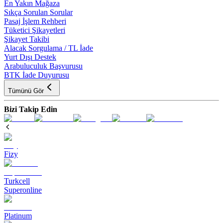
En Yakın Mağaza
Sıkça Sorulan Sorular
Pasaj İşlem Rehberi
Tüketici Şikayetleri
Şikayet Takibi
Alacak Sorgulama / TL İade
Yurt Dışı Destek
Arabuluculuk Başvurusu
BTK İade Duyurusu
Tümünü Gör
Bizi Takip Edin
Fizy
Turkcell
Superonline
Platinum