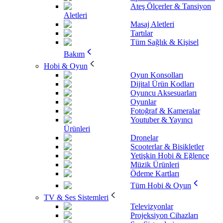
Ateş Ölçerler & Tansiyon
Aletleri
Masaj Aletleri
Tartılar
Tüm Sağlık & Kişisel
Bakım
Hobi & Oyun
Oyun Konsolları
Dijital Ürün Kodları
Oyuncu Aksesuarları
Oyunlar
Fotoğraf & Kameralar
Youtuber & Yayıncı
Ürünleri
Dronelar
Scooterlar & Bisikletler
Yetişkin Hobi & Eğlence
Müzik Ürünleri
Ödeme Kartları
Tüm Hobi & Oyun
TV & Ses Sistemleri
Televizyonlar
Projeksiyon Cihazları