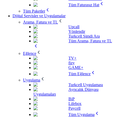
Tüm Faturasız Hat
Tüm Paketler
Dijital Servisler ve Uygulamalar
Arama, Fatura ve TL
Upcall
Yönlendir
Turkcell Şimdi Ara
Tüm Arama, Fatura ve TL
Eğlence
TV+
fizy
GAME+
Tüm Eğlence
Uygulama
Turkcell Uygulaması
Ayrıcalık Dünyası
Uygulamaları
BiP
Lifebox
Paycell
Tüm Uygulama