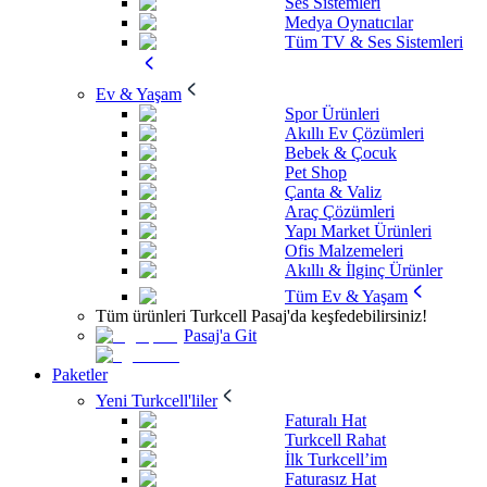
Ses Sistemleri
Medya Oynatıcılar
Tüm TV & Ses Sistemleri
Ev & Yaşam
Spor Ürünleri
Akıllı Ev Çözümleri
Bebek & Çocuk
Pet Shop
Çanta & Valiz
Araç Çözümleri
Yapı Market Ürünleri
Ofis Malzemeleri
Akıllı & İlginç Ürünler
Tüm Ev & Yaşam
Tüm ürünleri Turkcell Pasaj'da keşfedebilirsiniz!
Pasaj'a Git
Paketler
Yeni Turkcell'liler
Faturalı Hat
Turkcell Rahat
İlk Turkcell’im
Faturasız Hat