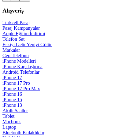
Alışveriş
Turkcell Pasaj
Pasaj Kampanyalar
Apple Eğitim İndirimi
Telefon Sat
Eskiyi Getir Yeniyi Götür
Markalar
Cep Telefonu
iPhone Modelleri
iPhone Karşılaştırma
Android Telefonlar
iPhone 17
iPhone 17 Pro
iPhone 17 Pro Max
iPhone 16
iPhone 15
iPhone 13
Akıllı Saatler
Tablet
Macbook
Laptop
Bluetooth Kulaklıklar