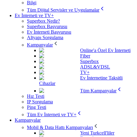
Bilgi
Tüm Dijital Servisler ve Uygulamalar
Ev İnterneti ve TV+
Superbox Nedir?
Superbox Başvurusu
Ev İnterneti Başvurusu
Altyapı Sorgulama
Kampanyalar
Online'a Özel Ev İnterneti
Fiber
Superbox
ADSL&VDSL
TV+
Ev İnternetine Taksitli
Cihazlar
Tüm Kampanyalar
Hız Testi
IP Sorgulama
Ping Testi
Tüm Ev İnterneti ve TV+
Kampanyalar
Mobil & Data Hattı Kampanyaları
Yeni Turkcell'liler