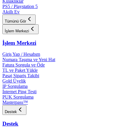
Kulaklıklar
PS5 / Playstation 5
Akıllı Ev
Tümünü Gör
İşlem Merkezi
İşlem Merkezi
Giriş Yap / Hesabım
Numara Taşıma ve Yeni Hat
Fatura Sorgula ve Öde
TL ve Paket Yükle
Pasaj Sipariş Takibi
Gold Üyelik
IP Sorgulama
İnternet Ping Testi
PUK Sorgulama
Masterpass™
Destek
Destek