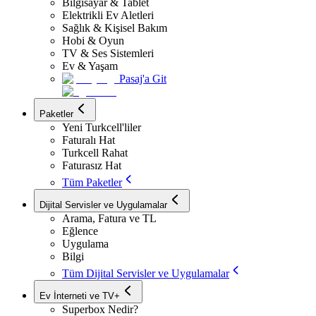
Bilgisayar & Tablet
Elektrikli Ev Aletleri
Sağlık & Kişisel Bakım
Hobi & Oyun
TV & Ses Sistemleri
Ev & Yaşam
Pasaj'a Git
Paketler
Yeni Turkcell'liler
Faturalı Hat
Turkcell Rahat
Faturasız Hat
Tüm Paketler
Dijital Servisler ve Uygulamalar
Arama, Fatura ve TL
Eğlence
Uygulama
Bilgi
Tüm Dijital Servisler ve Uygulamalar
Ev İnterneti ve TV+
Superbox Nedir?