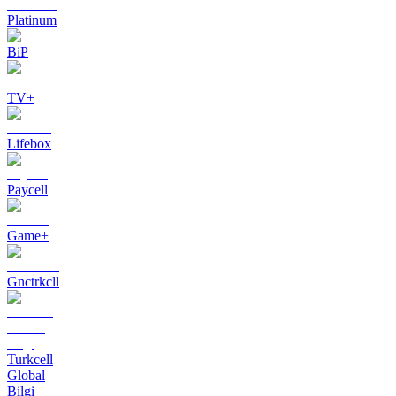
Platinum
BiP
TV+
Lifebox
Paycell
Game+
Gnctrkcll
Turkcell
Global
Bilgi