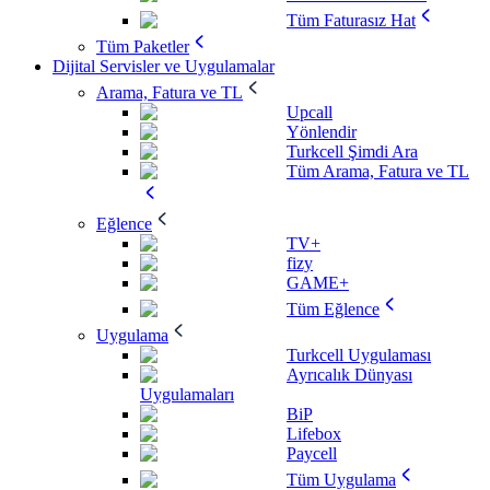
Tüm Faturasız Hat
Tüm Paketler
Dijital Servisler ve Uygulamalar
Arama, Fatura ve TL
Upcall
Yönlendir
Turkcell Şimdi Ara
Tüm Arama, Fatura ve TL
Eğlence
TV+
fizy
GAME+
Tüm Eğlence
Uygulama
Turkcell Uygulaması
Ayrıcalık Dünyası
Uygulamaları
BiP
Lifebox
Paycell
Tüm Uygulama