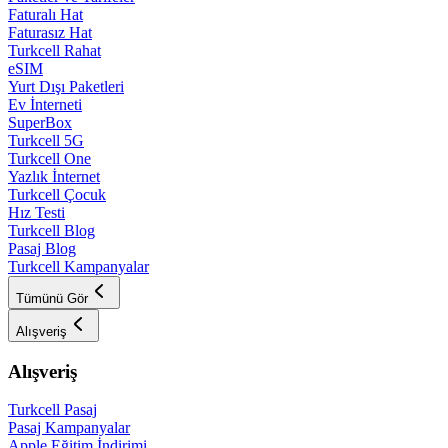
Faturalı Hat
Faturasız Hat
Turkcell Rahat
eSIM
Yurt Dışı Paketleri
Ev İnterneti
SuperBox
Turkcell 5G
Turkcell One
Yazlık İnternet
Turkcell Çocuk
Hız Testi
Turkcell Blog
Pasaj Blog
Turkcell Kampanyalar
Tümünü Gör
Alışveriş
Alışveriş
Turkcell Pasaj
Pasaj Kampanyalar
Apple Eğitim İndirimi