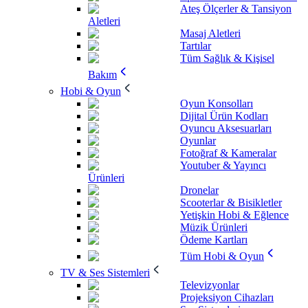
Ateş Ölçerler & Tansiyon
Aletleri
Masaj Aletleri
Tartılar
Tüm Sağlık & Kişisel
Bakım
Hobi & Oyun
Oyun Konsolları
Dijital Ürün Kodları
Oyuncu Aksesuarları
Oyunlar
Fotoğraf & Kameralar
Youtuber & Yayıncı
Ürünleri
Dronelar
Scooterlar & Bisikletler
Yetişkin Hobi & Eğlence
Müzik Ürünleri
Ödeme Kartları
Tüm Hobi & Oyun
TV & Ses Sistemleri
Televizyonlar
Projeksiyon Cihazları