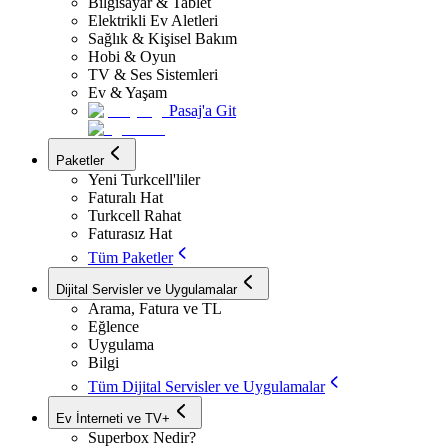
Bilgisayar & Tablet
Elektrikli Ev Aletleri
Sağlık & Kişisel Bakım
Hobi & Oyun
TV & Ses Sistemleri
Ev & Yaşam
Pasaj'a Git
Paketler
Yeni Turkcell'liler
Faturalı Hat
Turkcell Rahat
Faturasız Hat
Tüm Paketler
Dijital Servisler ve Uygulamalar
Arama, Fatura ve TL
Eğlence
Uygulama
Bilgi
Tüm Dijital Servisler ve Uygulamalar
Ev İnterneti ve TV+
Superbox Nedir?