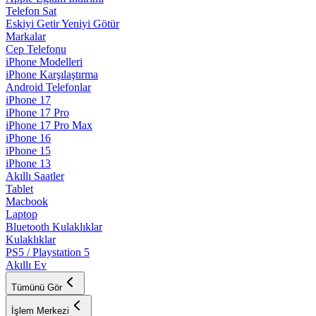
Telefon Sat
Eskiyi Getir Yeniyi Götür
Markalar
Cep Telefonu
iPhone Modelleri
iPhone Karşılaştırma
Android Telefonlar
iPhone 17
iPhone 17 Pro
iPhone 17 Pro Max
iPhone 16
iPhone 15
iPhone 13
Akıllı Saatler
Tablet
Macbook
Laptop
Bluetooth Kulaklıklar
Kulaklıklar
PS5 / Playstation 5
Akıllı Ev
Tümünü Gör
İşlem Merkezi