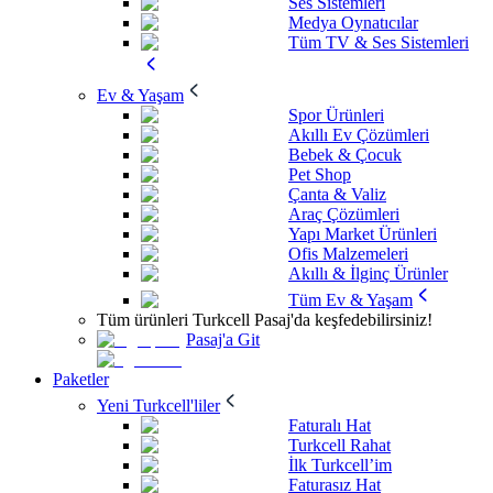
Ses Sistemleri
Medya Oynatıcılar
Tüm TV & Ses Sistemleri
Ev & Yaşam
Spor Ürünleri
Akıllı Ev Çözümleri
Bebek & Çocuk
Pet Shop
Çanta & Valiz
Araç Çözümleri
Yapı Market Ürünleri
Ofis Malzemeleri
Akıllı & İlginç Ürünler
Tüm Ev & Yaşam
Tüm ürünleri Turkcell Pasaj'da keşfedebilirsiniz!
Pasaj'a Git
Paketler
Yeni Turkcell'liler
Faturalı Hat
Turkcell Rahat
İlk Turkcell’im
Faturasız Hat