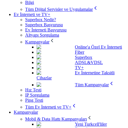
Bilgi
Tüm Dijital Servisler ve Uygulamalar
Ev İnterneti ve TV+
Superbox Nedir?
Superbox Başvurusu
Ev İnterneti Başvurusu
Altyapı Sorgulama
Kampanyalar
Online'a Özel Ev İnterneti
Fiber
Superbox
ADSL&VDSL
TV+
Ev İnternetine Taksitli
Cihazlar
Tüm Kampanyalar
Hız Testi
IP Sorgulama
Ping Testi
Tüm Ev İnterneti ve TV+
Kampanyalar
Mobil & Data Hattı Kampanyaları
Yeni Turkcell'liler