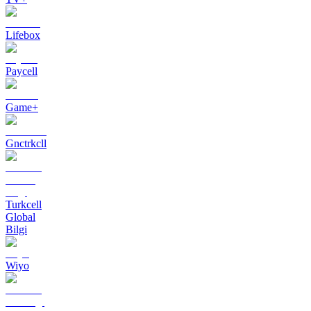
Lifebox
Paycell
Game+
Gnctrkcll
Turkcell
Global
Bilgi
Wiyo