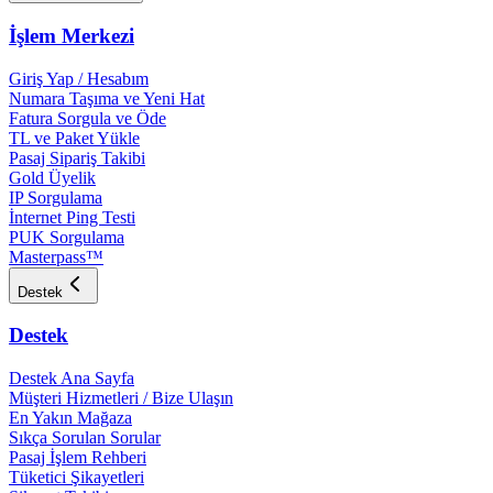
İşlem Merkezi
Giriş Yap / Hesabım
Numara Taşıma ve Yeni Hat
Fatura Sorgula ve Öde
TL ve Paket Yükle
Pasaj Sipariş Takibi
Gold Üyelik
IP Sorgulama
İnternet Ping Testi
PUK Sorgulama
Masterpass™
Destek
Destek
Destek Ana Sayfa
Müşteri Hizmetleri / Bize Ulaşın
En Yakın Mağaza
Sıkça Sorulan Sorular
Pasaj İşlem Rehberi
Tüketici Şikayetleri