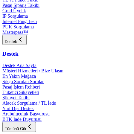
Pasaj Sipariş Takibi
Gold Üyelik
IP Sorgulama
İnternet Ping Testi
PUK Sorgulama
Masterpass™
Destek
Destek
Destek Ana Sayfa
Müşteri Hizmetleri / Bize Ulaşın
En Yakın Mağaza
Sıkça Sorulan Sorular
Pasaj İşlem Rehberi
Tüketici Şikayetleri
Şikayet Takibi
Alacak Sorgulama / TL İade
Yurt Dışı Destek
Arabuluculuk Başvurusu
BTK İade Duyurusu
Tümünü Gör