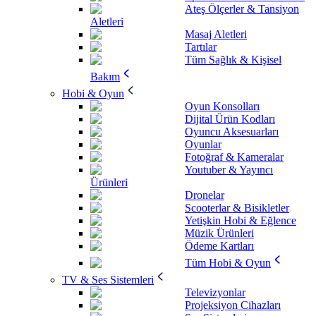
Ateş Ölçerler & Tansiyon
Aletleri
Masaj Aletleri
Tartılar
Tüm Sağlık & Kişisel
Bakım
Hobi & Oyun
Oyun Konsolları
Dijital Ürün Kodları
Oyuncu Aksesuarları
Oyunlar
Fotoğraf & Kameralar
Youtuber & Yayıncı
Ürünleri
Dronelar
Scooterlar & Bisikletler
Yetişkin Hobi & Eğlence
Müzik Ürünleri
Ödeme Kartları
Tüm Hobi & Oyun
TV & Ses Sistemleri
Televizyonlar
Projeksiyon Cihazları