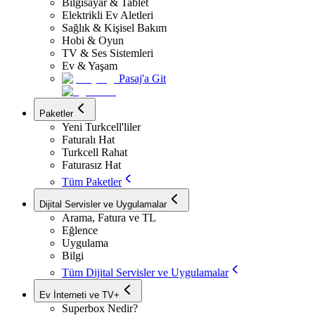
Bilgisayar & Tablet
Elektrikli Ev Aletleri
Sağlık & Kişisel Bakım
Hobi & Oyun
TV & Ses Sistemleri
Ev & Yaşam
Pasaj'a Git
Paketler
Yeni Turkcell'liler
Faturalı Hat
Turkcell Rahat
Faturasız Hat
Tüm Paketler
Dijital Servisler ve Uygulamalar
Arama, Fatura ve TL
Eğlence
Uygulama
Bilgi
Tüm Dijital Servisler ve Uygulamalar
Ev İnterneti ve TV+
Superbox Nedir?