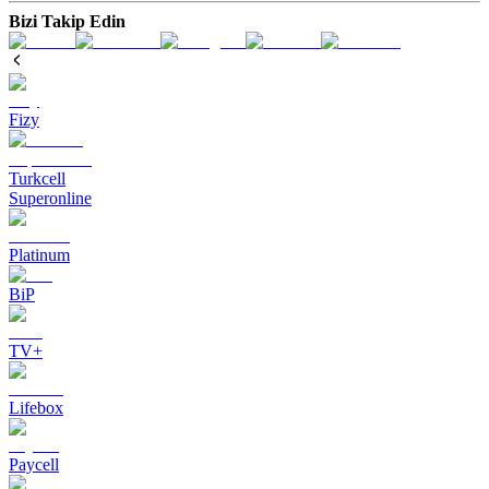
Bizi Takip Edin
Fizy
Turkcell
Superonline
Platinum
BiP
TV+
Lifebox
Paycell