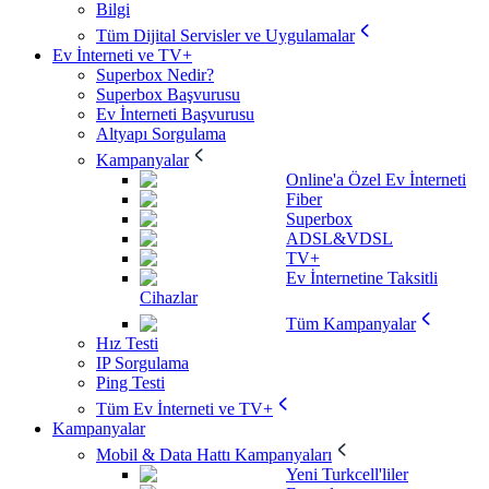
Bilgi
Tüm Dijital Servisler ve Uygulamalar
Ev İnterneti ve TV+
Superbox Nedir?
Superbox Başvurusu
Ev İnterneti Başvurusu
Altyapı Sorgulama
Kampanyalar
Online'a Özel Ev İnterneti
Fiber
Superbox
ADSL&VDSL
TV+
Ev İnternetine Taksitli
Cihazlar
Tüm Kampanyalar
Hız Testi
IP Sorgulama
Ping Testi
Tüm Ev İnterneti ve TV+
Kampanyalar
Mobil & Data Hattı Kampanyaları
Yeni Turkcell'liler