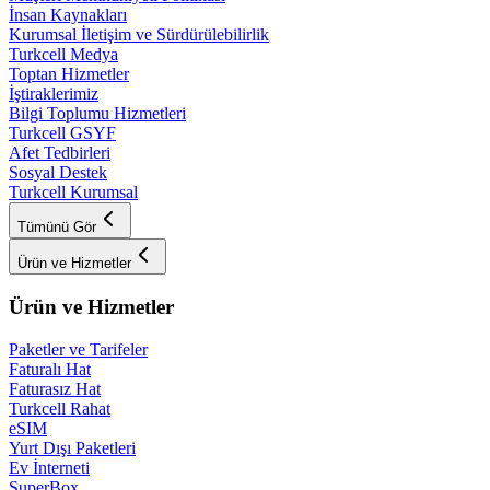
İnsan Kaynakları
Kurumsal İletişim ve Sürdürülebilirlik
Turkcell Medya
Toptan Hizmetler
İştiraklerimiz
Bilgi Toplumu Hizmetleri
Turkcell GSYF
Afet Tedbirleri
Sosyal Destek
Turkcell Kurumsal
Tümünü Gör
Ürün ve Hizmetler
Ürün ve Hizmetler
Paketler ve Tarifeler
Faturalı Hat
Faturasız Hat
Turkcell Rahat
eSIM
Yurt Dışı Paketleri
Ev İnterneti
SuperBox