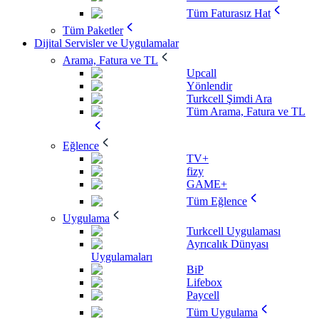
Tüm Faturasız Hat
Tüm Paketler
Dijital Servisler ve Uygulamalar
Arama, Fatura ve TL
Upcall
Yönlendir
Turkcell Şimdi Ara
Tüm Arama, Fatura ve TL
Eğlence
TV+
fizy
GAME+
Tüm Eğlence
Uygulama
Turkcell Uygulaması
Ayrıcalık Dünyası
Uygulamaları
BiP
Lifebox
Paycell
Tüm Uygulama