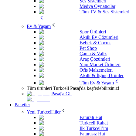
Ses Sistemleri
Medya Oynatıcılar
Tüm TV & Ses Sistemleri
Ev & Yaşam
Spor Ürünleri
Akıllı Ev Çözümleri
Bebek & Çocuk
Pet Shop
Çanta & Valiz
Araç Çözümleri
Yapı Market Ürünleri
Ofis Malzemeleri
Akıllı & İlginç Ürünler
Tüm Ev & Yaşam
Tüm ürünleri Turkcell Pasaj'da keşfedebilirsiniz!
Pasaj'a Git
Paketler
Yeni Turkcell'liler
Faturalı Hat
Turkcell Rahat
İlk Turkcell’im
Faturasız Hat