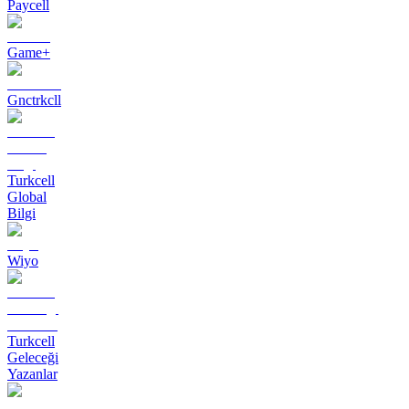
Paycell
Game+
Gnctrkcll
Turkcell
Global
Bilgi
Wiyo
Turkcell
Geleceği
Yazanlar