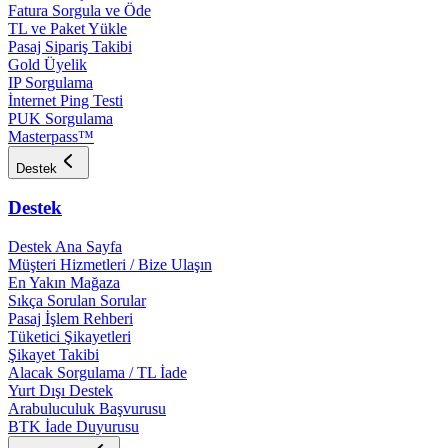
Fatura Sorgula ve Öde
TL ve Paket Yükle
Pasaj Sipariş Takibi
Gold Üyelik
IP Sorgulama
İnternet Ping Testi
PUK Sorgulama
Masterpass™
Destek
Destek
Destek Ana Sayfa
Müşteri Hizmetleri / Bize Ulaşın
En Yakın Mağaza
Sıkça Sorulan Sorular
Pasaj İşlem Rehberi
Tüketici Şikayetleri
Şikayet Takibi
Alacak Sorgulama / TL İade
Yurt Dışı Destek
Arabuluculuk Başvurusu
BTK İade Duyurusu