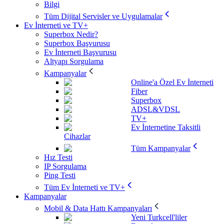
Bilgi
Tüm Dijital Servisler ve Uygulamalar
Ev İnterneti ve TV+
Superbox Nedir?
Superbox Başvurusu
Ev İnterneti Başvurusu
Altyapı Sorgulama
Kampanyalar
Online'a Özel Ev İnterneti
Fiber
Superbox
ADSL&VDSL
TV+
Ev İnternetine Taksitli
Cihazlar
Tüm Kampanyalar
Hız Testi
IP Sorgulama
Ping Testi
Tüm Ev İnterneti ve TV+
Kampanyalar
Mobil & Data Hattı Kampanyaları
Yeni Turkcell'liler