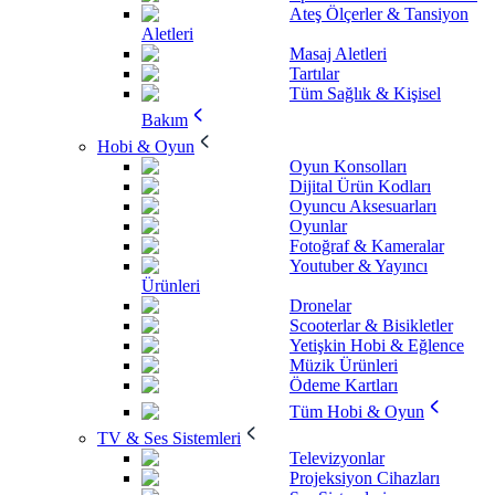
Ateş Ölçerler & Tansiyon
Aletleri
Masaj Aletleri
Tartılar
Tüm Sağlık & Kişisel
Bakım
Hobi & Oyun
Oyun Konsolları
Dijital Ürün Kodları
Oyuncu Aksesuarları
Oyunlar
Fotoğraf & Kameralar
Youtuber & Yayıncı
Ürünleri
Dronelar
Scooterlar & Bisikletler
Yetişkin Hobi & Eğlence
Müzik Ürünleri
Ödeme Kartları
Tüm Hobi & Oyun
TV & Ses Sistemleri
Televizyonlar
Projeksiyon Cihazları