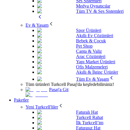
Ses Sistemleri
Medya Oynatıcılar
Tüm TV & Ses Sistemleri
Ev & Yaşam
Spor Ürünleri
Akıllı Ev Çözümleri
Bebek & Çocuk
Pet Shop
Çanta & Valiz
Araç Çözümleri
Yapı Market Ürünleri
Ofis Malzemeleri
Akıllı & İlginç Ürünler
Tüm Ev & Yaşam
Tüm ürünleri Turkcell Pasaj'da keşfedebilirsiniz!
Pasaj'a Git
Paketler
Yeni Turkcell'liler
Faturalı Hat
Turkcell Rahat
İlk Turkcell’im
Faturasız Hat