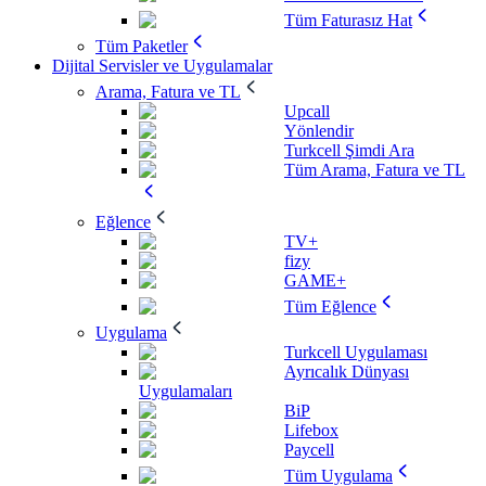
Tüm Faturasız Hat
Tüm Paketler
Dijital Servisler ve Uygulamalar
Arama, Fatura ve TL
Upcall
Yönlendir
Turkcell Şimdi Ara
Tüm Arama, Fatura ve TL
Eğlence
TV+
fizy
GAME+
Tüm Eğlence
Uygulama
Turkcell Uygulaması
Ayrıcalık Dünyası
Uygulamaları
BiP
Lifebox
Paycell
Tüm Uygulama