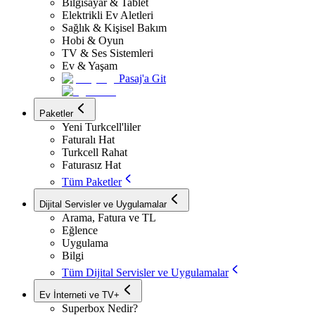
Bilgisayar & Tablet
Elektrikli Ev Aletleri
Sağlık & Kişisel Bakım
Hobi & Oyun
TV & Ses Sistemleri
Ev & Yaşam
Pasaj'a Git
Paketler
Yeni Turkcell'liler
Faturalı Hat
Turkcell Rahat
Faturasız Hat
Tüm Paketler
Dijital Servisler ve Uygulamalar
Arama, Fatura ve TL
Eğlence
Uygulama
Bilgi
Tüm Dijital Servisler ve Uygulamalar
Ev İnterneti ve TV+
Superbox Nedir?