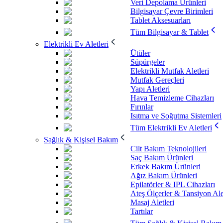
Veri Depolama Ürünleri
Bilgisayar Çevre Birimleri
Tablet Aksesuarları
Tüm Bilgisayar & Tablet
Elektrikli Ev Aletleri
Ütüler
Süpürgeler
Elektrikli Mutfak Aletleri
Mutfak Gereçleri
Yapı Aletleri
Hava Temizleme Cihazları
Fırınlar
Isıtma ve Soğutma Sistemleri
Tüm Elektrikli Ev Aletleri
Sağlık & Kişisel Bakım
Cilt Bakım Teknolojileri
Saç Bakım Ürünleri
Erkek Bakım Ürünleri
Ağız Bakım Ürünleri
Epilatörler & IPL Cihazları
Ateş Ölçerler & Tansiyon Ale
Masaj Aletleri
Tartılar