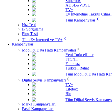
Superbox
ADSL&VDSL
TV+
Ev İnternetine Taksitli Cihazl
Tüm Kampanyalar
Hız Testi
IP Sorgulama
Ping Testi
Tüm Ev İnterneti ve TV+
Kampanyalar
Mobil & Data Hattı Kampanyaları
Yeni Turkcell'liler
Faturalı
Faturasız
Turkcell Rahat
Tüm Mobil & Data Hattı Kam
Dijital Servis Kampanyaları
TV+
Lifebox
Bip
Tüm Dijital Servis Kampanya
Marka Kampanyaları
Pasaj Kampanyaları