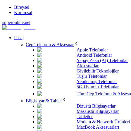
Bireysel
Kurumsal
superonline.net
Pasaj
Cep Telefonu & Aksesuar
Apple Telefonlar
Android Telefonlar
Yapay Zeka (AI) Telefonlar
Aksesuarlar
Giyilebilir Teknolojiler
Tuşlu Telefonlar
Yenilenmiş Telefonlar
5G Uyumlu Telefonlar
Tüm Cep Telefonu & Aksesu
Bilgisayar & Tablet
Dizüstü Bilgisayarlar
Masaüstü Bilgisayarlar
Tabletler
Modem & Network Ürünleri
MacBook Aksesuarları