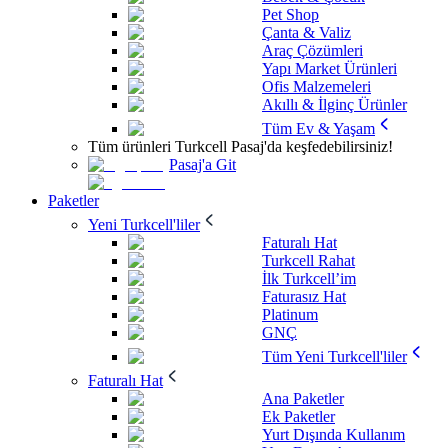
Pet Shop
Çanta & Valiz
Araç Çözümleri
Yapı Market Ürünleri
Ofis Malzemeleri
Akıllı & İlginç Ürünler
Tüm Ev & Yaşam
Tüm ürünleri Turkcell Pasaj'da keşfedebilirsiniz!
Pasaj'a Git
Paketler
Yeni Turkcell'liler
Faturalı Hat
Turkcell Rahat
İlk Turkcell’im
Faturasız Hat
Platinum
GNÇ
Tüm Yeni Turkcell'liler
Faturalı Hat
Ana Paketler
Ek Paketler
Yurt Dışında Kullanım