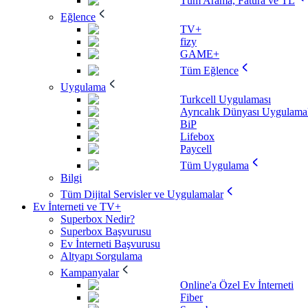
Tüm Arama, Fatura ve TL
Eğlence
TV+
fizy
GAME+
Tüm Eğlence
Uygulama
Turkcell Uygulaması
Ayrıcalık Dünyası Uygulamal
BiP
Lifebox
Paycell
Tüm Uygulama
Bilgi
Tüm Dijital Servisler ve Uygulamalar
Ev İnterneti ve TV+
Superbox Nedir?
Superbox Başvurusu
Ev İnterneti Başvurusu
Altyapı Sorgulama
Kampanyalar
Online'a Özel Ev İnterneti
Fiber