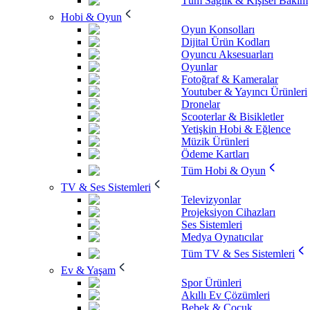
Tüm Sağlık & Kişisel Bakım
Hobi & Oyun
Oyun Konsolları
Dijital Ürün Kodları
Oyuncu Aksesuarları
Oyunlar
Fotoğraf & Kameralar
Youtuber & Yayıncı Ürünleri
Dronelar
Scooterlar & Bisikletler
Yetişkin Hobi & Eğlence
Müzik Ürünleri
Ödeme Kartları
Tüm Hobi & Oyun
TV & Ses Sistemleri
Televizyonlar
Projeksiyon Cihazları
Ses Sistemleri
Medya Oynatıcılar
Tüm TV & Ses Sistemleri
Ev & Yaşam
Spor Ürünleri
Akıllı Ev Çözümleri
Bebek & Çocuk