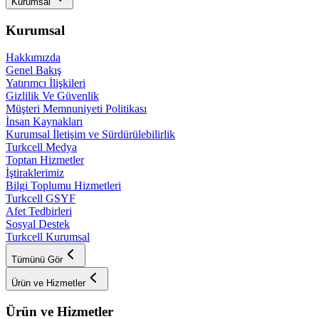
Kurumsal
Kurumsal
Hakkımızda
Genel Bakış
Yatırımcı İlişkileri
Gizlilik Ve Güvenlik
Müşteri Memnuniyeti Politikası
İnsan Kaynakları
Kurumsal İletişim ve Sürdürülebilirlik
Turkcell Medya
Toptan Hizmetler
İştiraklerimiz
Bilgi Toplumu Hizmetleri
Turkcell GSYF
Afet Tedbirleri
Sosyal Destek
Turkcell Kurumsal
Tümünü Gör
Ürün ve Hizmetler
Ürün ve Hizmetler