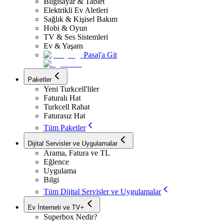
Bilgisayar & Tablet
Elektrikli Ev Aletleri
Sağlık & Kişisel Bakım
Hobi & Oyun
TV & Ses Sistemleri
Ev & Yaşam
Pasaj'a Git
Paketler
Yeni Turkcell'liler
Faturalı Hat
Turkcell Rahat
Faturasız Hat
Tüm Paketler
Dijital Servisler ve Uygulamalar
Arama, Fatura ve TL
Eğlence
Uygulama
Bilgi
Tüm Dijital Servisler ve Uygulamalar
Ev İnterneti ve TV+
Superbox Nedir?