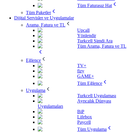
Tüm Faturasız Hat
Tüm Paketler
Dijital Servisler ve Uygulamalar
Arama, Fatura ve TL
Upcall
Yönlendir
Turkcell Şimdi Ara
Tüm Arama, Fatura ve TL
Eğlence
TV+
fizy
GAME+
Tüm Eğlence
Uygulama
Turkcell Uygulaması
Ayrıcalık Dünyası
Uygulamaları
BiP
Lifebox
Paycell
Tüm Uygulama