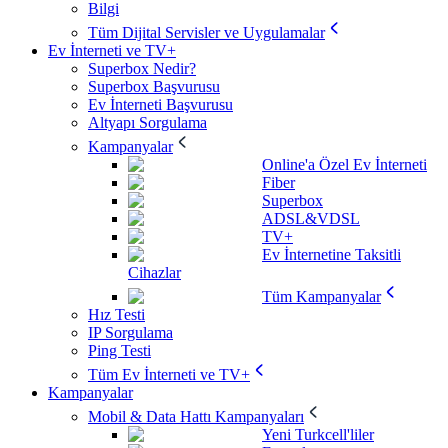
Bilgi
Tüm Dijital Servisler ve Uygulamalar
Ev İnterneti ve TV+
Superbox Nedir?
Superbox Başvurusu
Ev İnterneti Başvurusu
Altyapı Sorgulama
Kampanyalar
Online'a Özel Ev İnterneti
Fiber
Superbox
ADSL&VDSL
TV+
Ev İnternetine Taksitli
Cihazlar
Tüm Kampanyalar
Hız Testi
IP Sorgulama
Ping Testi
Tüm Ev İnterneti ve TV+
Kampanyalar
Mobil & Data Hattı Kampanyaları
Yeni Turkcell'liler