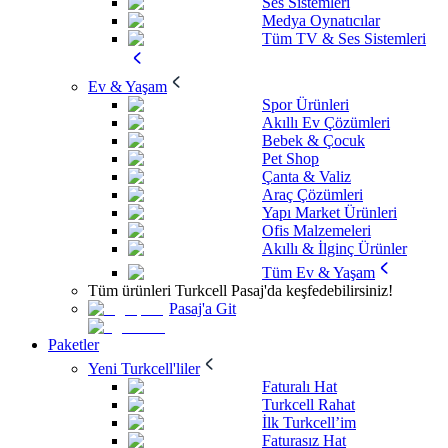
Ses Sistemleri
Medya Oynatıcılar
Tüm TV & Ses Sistemleri
Ev & Yaşam
Spor Ürünleri
Akıllı Ev Çözümleri
Bebek & Çocuk
Pet Shop
Çanta & Valiz
Araç Çözümleri
Yapı Market Ürünleri
Ofis Malzemeleri
Akıllı & İlginç Ürünler
Tüm Ev & Yaşam
Tüm ürünleri Turkcell Pasaj'da keşfedebilirsiniz!
Pasaj'a Git
Paketler
Yeni Turkcell'liler
Faturalı Hat
Turkcell Rahat
İlk Turkcell’im
Faturasız Hat