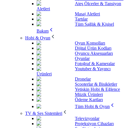
Ateş Ölçerler & Tansiyon
Aletleri
Masaj Aletleri
Tartılar
Tüm Sağlık & Kişisel
Bakım
Hobi & Oyun
Oyun Konsolları
Dijital Ürün Kodları
Oyuncu Aksesuarları
Oyunlar
Fotoğraf & Kameralar
Youtuber & Yayıncı
Ürünleri
Dronelar
Scooterlar & Bisikletler
Yetişkin Hobi & Eğlence
Müzik Ürünleri
Ödeme Kartları
Tüm Hobi & Oyun
TV & Ses Sistemleri
Televizyonlar
Projeksiyon Cihazları