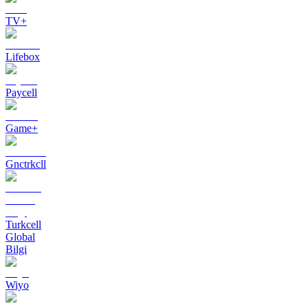
TV+
Lifebox
Paycell
Game+
Gnctrkcll
Turkcell
Global
Bilgi
Wiyo