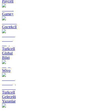
Paycell
Game+
Gnctrkcll
Turkcell
Global
Bilgi
Wiyo
Turkcell
Geleceği
Yazanlar