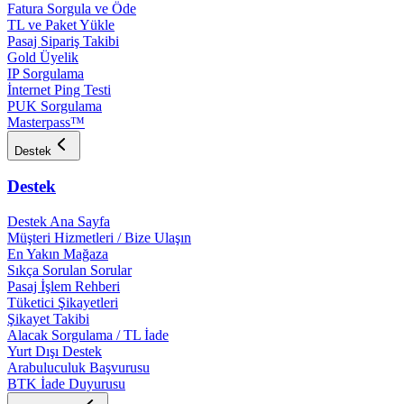
Fatura Sorgula ve Öde
TL ve Paket Yükle
Pasaj Sipariş Takibi
Gold Üyelik
IP Sorgulama
İnternet Ping Testi
PUK Sorgulama
Masterpass™
Destek
Destek
Destek Ana Sayfa
Müşteri Hizmetleri / Bize Ulaşın
En Yakın Mağaza
Sıkça Sorulan Sorular
Pasaj İşlem Rehberi
Tüketici Şikayetleri
Şikayet Takibi
Alacak Sorgulama / TL İade
Yurt Dışı Destek
Arabuluculuk Başvurusu
BTK İade Duyurusu