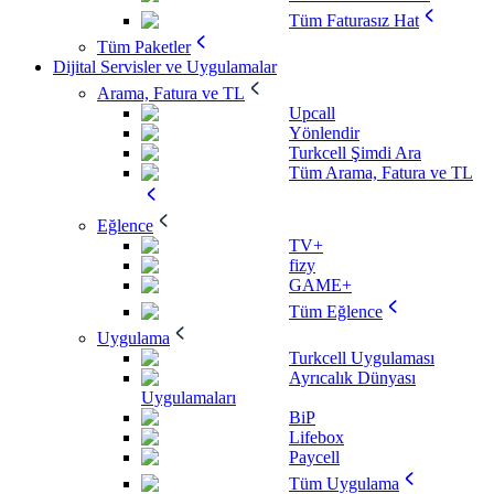
Tüm Faturasız Hat
Tüm Paketler
Dijital Servisler ve Uygulamalar
Arama, Fatura ve TL
Upcall
Yönlendir
Turkcell Şimdi Ara
Tüm Arama, Fatura ve TL
Eğlence
TV+
fizy
GAME+
Tüm Eğlence
Uygulama
Turkcell Uygulaması
Ayrıcalık Dünyası
Uygulamaları
BiP
Lifebox
Paycell
Tüm Uygulama