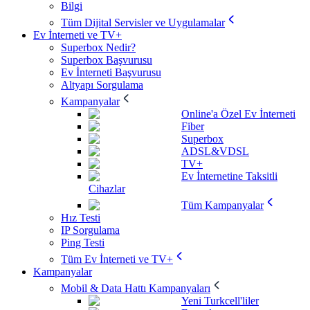
Bilgi
Tüm Dijital Servisler ve Uygulamalar
Ev İnterneti ve TV+
Superbox Nedir?
Superbox Başvurusu
Ev İnterneti Başvurusu
Altyapı Sorgulama
Kampanyalar
Online'a Özel Ev İnterneti
Fiber
Superbox
ADSL&VDSL
TV+
Ev İnternetine Taksitli
Cihazlar
Tüm Kampanyalar
Hız Testi
IP Sorgulama
Ping Testi
Tüm Ev İnterneti ve TV+
Kampanyalar
Mobil & Data Hattı Kampanyaları
Yeni Turkcell'liler