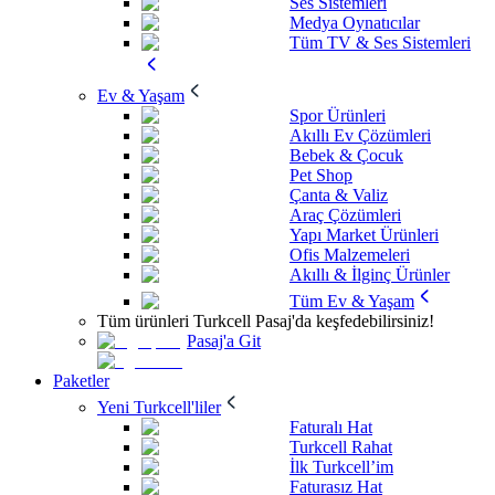
Ses Sistemleri
Medya Oynatıcılar
Tüm TV & Ses Sistemleri
Ev & Yaşam
Spor Ürünleri
Akıllı Ev Çözümleri
Bebek & Çocuk
Pet Shop
Çanta & Valiz
Araç Çözümleri
Yapı Market Ürünleri
Ofis Malzemeleri
Akıllı & İlginç Ürünler
Tüm Ev & Yaşam
Tüm ürünleri Turkcell Pasaj'da keşfedebilirsiniz!
Pasaj'a Git
Paketler
Yeni Turkcell'liler
Faturalı Hat
Turkcell Rahat
İlk Turkcell’im
Faturasız Hat