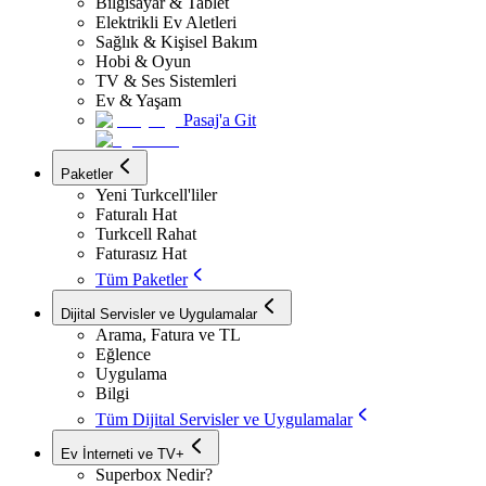
Bilgisayar & Tablet
Elektrikli Ev Aletleri
Sağlık & Kişisel Bakım
Hobi & Oyun
TV & Ses Sistemleri
Ev & Yaşam
Pasaj'a Git
Paketler
Yeni Turkcell'liler
Faturalı Hat
Turkcell Rahat
Faturasız Hat
Tüm Paketler
Dijital Servisler ve Uygulamalar
Arama, Fatura ve TL
Eğlence
Uygulama
Bilgi
Tüm Dijital Servisler ve Uygulamalar
Ev İnterneti ve TV+
Superbox Nedir?