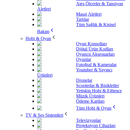
Ateş Ölçerler & Tansiyon
Aletleri
Masaj Aletleri
Tartılar
Tüm Sağlık & Kişisel
Bakım
Hobi & Oyun
Oyun Konsolları
Dijital Ürün Kodları
Oyuncu Aksesuarları
Oyunlar
Fotoğraf & Kameralar
Youtuber & Yayıncı
Ürünleri
Dronelar
Scooterlar & Bisikletler
Yetişkin Hobi & Eğlence
Müzik Ürünleri
Ödeme Kartları
Tüm Hobi & Oyun
TV & Ses Sistemleri
Televizyonlar
Projeksiyon Cihazları