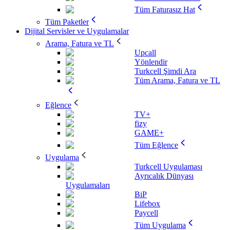
Tüm Faturasız Hat
Tüm Paketler
Dijital Servisler ve Uygulamalar
Arama, Fatura ve TL
Upcall
Yönlendir
Turkcell Şimdi Ara
Tüm Arama, Fatura ve TL
Eğlence
TV+
fizy
GAME+
Tüm Eğlence
Uygulama
Turkcell Uygulaması
Ayrıcalık Dünyası
Uygulamaları
BiP
Lifebox
Paycell
Tüm Uygulama