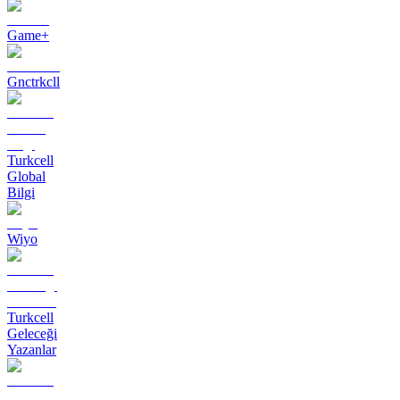
Game+
Gnctrkcll
Turkcell
Global
Bilgi
Wiyo
Turkcell
Geleceği
Yazanlar