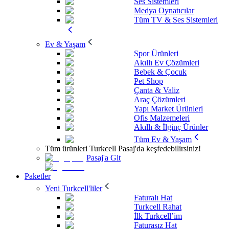
Ses Sistemleri
Medya Oynatıcılar
Tüm TV & Ses Sistemleri
Ev & Yaşam
Spor Ürünleri
Akıllı Ev Çözümleri
Bebek & Çocuk
Pet Shop
Çanta & Valiz
Araç Çözümleri
Yapı Market Ürünleri
Ofis Malzemeleri
Akıllı & İlginç Ürünler
Tüm Ev & Yaşam
Tüm ürünleri Turkcell Pasaj'da keşfedebilirsiniz!
Pasaj'a Git
Paketler
Yeni Turkcell'liler
Faturalı Hat
Turkcell Rahat
İlk Turkcell’im
Faturasız Hat