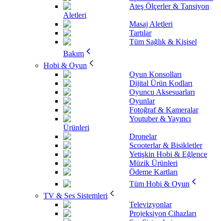
Ateş Ölçerler & Tansiyon
Aletleri
Masaj Aletleri
Tartılar
Tüm Sağlık & Kişisel
Bakım
Hobi & Oyun
Oyun Konsolları
Dijital Ürün Kodları
Oyuncu Aksesuarları
Oyunlar
Fotoğraf & Kameralar
Youtuber & Yayıncı
Ürünleri
Dronelar
Scooterlar & Bisikletler
Yetişkin Hobi & Eğlence
Müzik Ürünleri
Ödeme Kartları
Tüm Hobi & Oyun
TV & Ses Sistemleri
Televizyonlar
Projeksiyon Cihazları