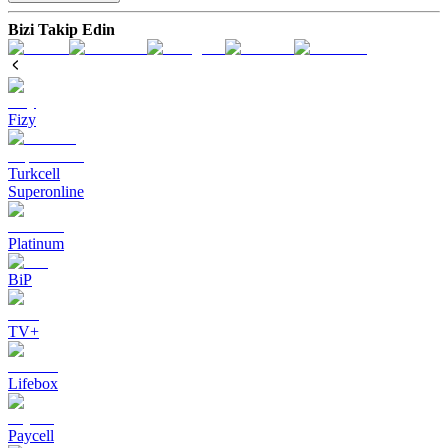
Bizi Takip Edin
Fizy
Turkcell
Superonline
Platinum
BiP
TV+
Lifebox
Paycell