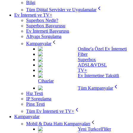
Bilgi
Tüm Dijital Servisler ve Uygulamalar
Ev İnterneti ve TV+
Superbox Nedir?
Superbox Başvurusu
Ev İnterneti Başvurusu
Altyapı Sorgulama
Kampanyalar
Online'a Özel Ev İnterneti
Fiber
Superbox
ADSL&VDSL
TV+
Ev İnternetine Taksitli
Cihazlar
Tüm Kampanyalar
Hız Testi
IP Sorgulama
Ping Testi
Tüm Ev İnterneti ve TV+
Kampanyalar
Mobil & Data Hattı Kampanyaları
Yeni Turkcell'liler