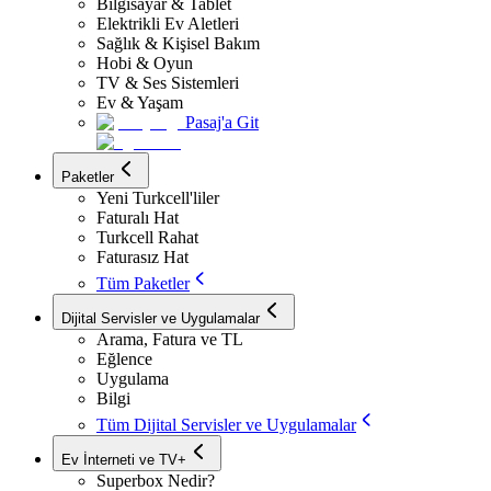
Bilgisayar & Tablet
Elektrikli Ev Aletleri
Sağlık & Kişisel Bakım
Hobi & Oyun
TV & Ses Sistemleri
Ev & Yaşam
Pasaj'a Git
Paketler
Yeni Turkcell'liler
Faturalı Hat
Turkcell Rahat
Faturasız Hat
Tüm Paketler
Dijital Servisler ve Uygulamalar
Arama, Fatura ve TL
Eğlence
Uygulama
Bilgi
Tüm Dijital Servisler ve Uygulamalar
Ev İnterneti ve TV+
Superbox Nedir?