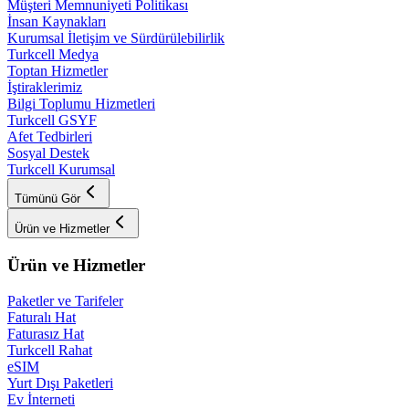
Müşteri Memnuniyeti Politikası
İnsan Kaynakları
Kurumsal İletişim ve Sürdürülebilirlik
Turkcell Medya
Toptan Hizmetler
İştiraklerimiz
Bilgi Toplumu Hizmetleri
Turkcell GSYF
Afet Tedbirleri
Sosyal Destek
Turkcell Kurumsal
Tümünü Gör
Ürün ve Hizmetler
Ürün ve Hizmetler
Paketler ve Tarifeler
Faturalı Hat
Faturasız Hat
Turkcell Rahat
eSIM
Yurt Dışı Paketleri
Ev İnterneti