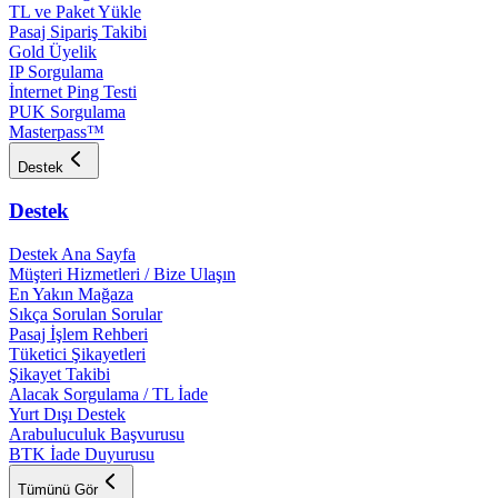
TL ve Paket Yükle
Pasaj Sipariş Takibi
Gold Üyelik
IP Sorgulama
İnternet Ping Testi
PUK Sorgulama
Masterpass™
Destek
Destek
Destek Ana Sayfa
Müşteri Hizmetleri / Bize Ulaşın
En Yakın Mağaza
Sıkça Sorulan Sorular
Pasaj İşlem Rehberi
Tüketici Şikayetleri
Şikayet Takibi
Alacak Sorgulama / TL İade
Yurt Dışı Destek
Arabuluculuk Başvurusu
BTK İade Duyurusu
Tümünü Gör