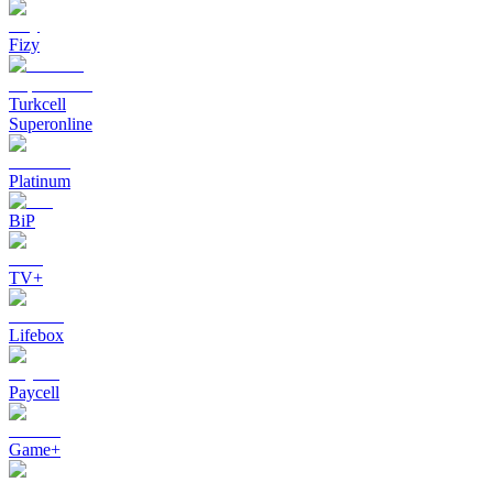
Fizy
Turkcell
Superonline
Platinum
BiP
TV+
Lifebox
Paycell
Game+