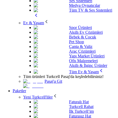
Ses Sistemleri
Medya Oynatıcılar
Tüm TV & Ses Sistemleri
Ev & Yaşam
Spor Ürünleri
Akıllı Ev Çözümleri
Bebek & Çocuk
Pet Shop
Çanta & Valiz
Araç Çözümleri
Yapı Market Ürünleri
Ofis Malzemeleri
Akıllı & İlginç Ürünler
Tüm Ev & Yaşam
Tüm ürünleri Turkcell Pasaj'da keşfedebilirsiniz!
Pasaj'a Git
Paketler
Yeni Turkcell'liler
Faturalı Hat
Turkcell Rahat
İlk Turkcell’im
Faturasız Hat