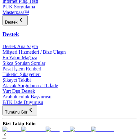
İnternet Ping Testi
PUK Sorgulama
Masterpass™
Destek
Destek
Destek Ana Sayfa
Müşteri Hizmetleri / Bize Ulaşın
En Yakın Mağaza
Sıkça Sorulan Sorular
Pasaj İşlem Rehberi
Tüketici Şikayetleri
Şikayet Takibi
Alacak Sorgulama / TL İade
Yurt Dışı Destek
Arabuluculuk Başvurusu
BTK İade Duyurusu
Tümünü Gör
Bizi Takip Edin