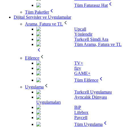
Tüm Faturasız Hat
Tüm Paketler
Dijital Servisler ve Uygulamalar
Arama, Fatura ve TL
Upcall
Yönlendir
Turkcell Şimdi Ara
Tüm Arama, Fatura ve TL
Eğlence
TV+
fizy
GAME+
Tüm Eğlence
Uygulama
Turkcell Uygulaması
Ayrıcalık Dünyası
Uygulamaları
BiP
Lifebox
Paycell
Tüm Uygulama