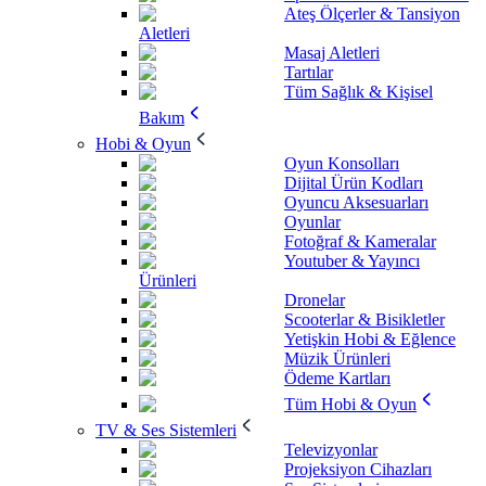
Ateş Ölçerler & Tansiyon
Aletleri
Masaj Aletleri
Tartılar
Tüm Sağlık & Kişisel
Bakım
Hobi & Oyun
Oyun Konsolları
Dijital Ürün Kodları
Oyuncu Aksesuarları
Oyunlar
Fotoğraf & Kameralar
Youtuber & Yayıncı
Ürünleri
Dronelar
Scooterlar & Bisikletler
Yetişkin Hobi & Eğlence
Müzik Ürünleri
Ödeme Kartları
Tüm Hobi & Oyun
TV & Ses Sistemleri
Televizyonlar
Projeksiyon Cihazları