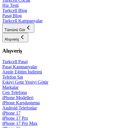
Turkcell Çocuk
Hız Testi
Turkcell Blog
Pasaj Blog
Turkcell Kampanyalar
Tümünü Gör
Alışveriş
Alışveriş
Turkcell Pasaj
Pasaj Kampanyalar
Apple Eğitim İndirimi
Telefon Sat
Eskiyi Getir Yeniyi Götür
Markalar
Cep Telefonu
iPhone Modelleri
iPhone Karşılaştırma
Android Telefonlar
iPhone 17
iPhone 17 Pro
iPhone 17 Pro Max