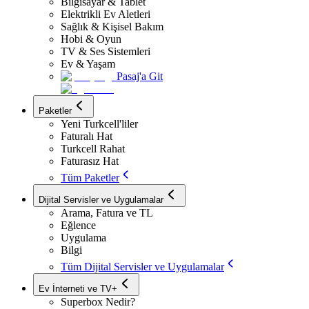
Bilgisayar & Tablet
Elektrikli Ev Aletleri
Sağlık & Kişisel Bakım
Hobi & Oyun
TV & Ses Sistemleri
Ev & Yaşam
Pasaj'a Git
Paketler
Yeni Turkcell'liler
Faturalı Hat
Turkcell Rahat
Faturasız Hat
Tüm Paketler
Dijital Servisler ve Uygulamalar
Arama, Fatura ve TL
Eğlence
Uygulama
Bilgi
Tüm Dijital Servisler ve Uygulamalar
Ev İnterneti ve TV+
Superbox Nedir?