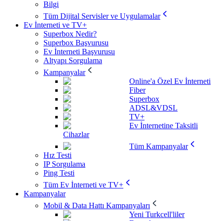
Bilgi
Tüm Dijital Servisler ve Uygulamalar
Ev İnterneti ve TV+
Superbox Nedir?
Superbox Başvurusu
Ev İnterneti Başvurusu
Altyapı Sorgulama
Kampanyalar
Online'a Özel Ev İnterneti
Fiber
Superbox
ADSL&VDSL
TV+
Ev İnternetine Taksitli
Cihazlar
Tüm Kampanyalar
Hız Testi
IP Sorgulama
Ping Testi
Tüm Ev İnterneti ve TV+
Kampanyalar
Mobil & Data Hattı Kampanyaları
Yeni Turkcell'liler