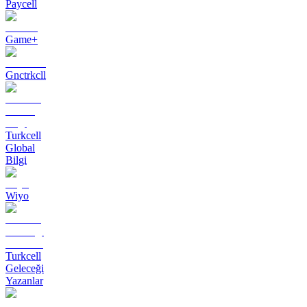
Paycell
Game+
Gnctrkcll
Turkcell
Global
Bilgi
Wiyo
Turkcell
Geleceği
Yazanlar