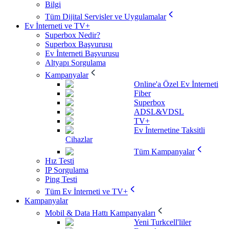
Bilgi
Tüm Dijital Servisler ve Uygulamalar
Ev İnterneti ve TV+
Superbox Nedir?
Superbox Başvurusu
Ev İnterneti Başvurusu
Altyapı Sorgulama
Kampanyalar
Online'a Özel Ev İnterneti
Fiber
Superbox
ADSL&VDSL
TV+
Ev İnternetine Taksitli
Cihazlar
Tüm Kampanyalar
Hız Testi
IP Sorgulama
Ping Testi
Tüm Ev İnterneti ve TV+
Kampanyalar
Mobil & Data Hattı Kampanyaları
Yeni Turkcell'liler