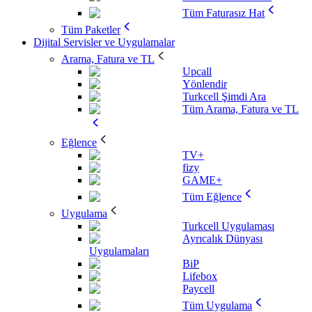
Tüm Faturasız Hat
Tüm Paketler
Dijital Servisler ve Uygulamalar
Arama, Fatura ve TL
Upcall
Yönlendir
Turkcell Şimdi Ara
Tüm Arama, Fatura ve TL
Eğlence
TV+
fizy
GAME+
Tüm Eğlence
Uygulama
Turkcell Uygulaması
Ayrıcalık Dünyası
Uygulamaları
BiP
Lifebox
Paycell
Tüm Uygulama