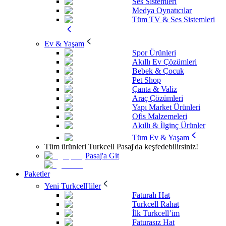
Ses Sistemleri
Medya Oynatıcılar
Tüm TV & Ses Sistemleri
Ev & Yaşam
Spor Ürünleri
Akıllı Ev Çözümleri
Bebek & Çocuk
Pet Shop
Çanta & Valiz
Araç Çözümleri
Yapı Market Ürünleri
Ofis Malzemeleri
Akıllı & İlginç Ürünler
Tüm Ev & Yaşam
Tüm ürünleri Turkcell Pasaj'da keşfedebilirsiniz!
Pasaj'a Git
Paketler
Yeni Turkcell'liler
Faturalı Hat
Turkcell Rahat
İlk Turkcell’im
Faturasız Hat