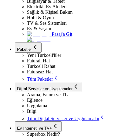
Bilgisayar & Tablet
Elektrikli Ev Aletleri
Sağlık & Kişisel Bakım
Hobi & Oyun
TV & Ses Sistemleri
Ev & Yaşam
Pasaj'a Git
Paketler
Yeni Turkcell'liler
Faturalı Hat
Turkcell Rahat
Faturasız Hat
Tüm Paketler
Dijital Servisler ve Uygulamalar
Arama, Fatura ve TL
Eğlence
Uygulama
Bilgi
Tüm Dijital Servisler ve Uygulamalar
Ev İnterneti ve TV+
Superbox Nedir?