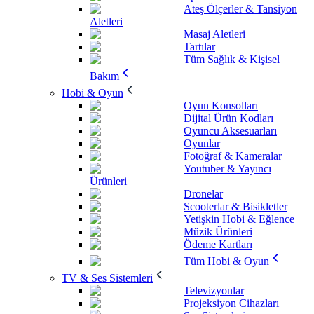
Ateş Ölçerler & Tansiyon
Aletleri
Masaj Aletleri
Tartılar
Tüm Sağlık & Kişisel
Bakım
Hobi & Oyun
Oyun Konsolları
Dijital Ürün Kodları
Oyuncu Aksesuarları
Oyunlar
Fotoğraf & Kameralar
Youtuber & Yayıncı
Ürünleri
Dronelar
Scooterlar & Bisikletler
Yetişkin Hobi & Eğlence
Müzik Ürünleri
Ödeme Kartları
Tüm Hobi & Oyun
TV & Ses Sistemleri
Televizyonlar
Projeksiyon Cihazları