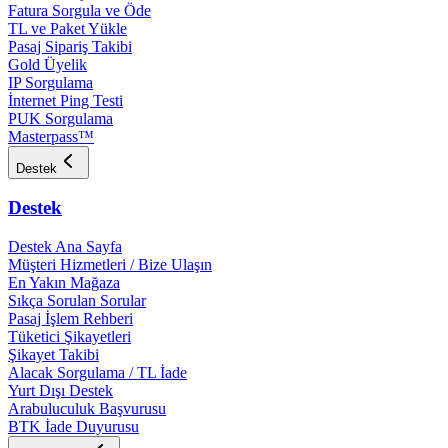
Fatura Sorgula ve Öde
TL ve Paket Yükle
Pasaj Sipariş Takibi
Gold Üyelik
IP Sorgulama
İnternet Ping Testi
PUK Sorgulama
Masterpass™
Destek
Destek
Destek Ana Sayfa
Müşteri Hizmetleri / Bize Ulaşın
En Yakın Mağaza
Sıkça Sorulan Sorular
Pasaj İşlem Rehberi
Tüketici Şikayetleri
Şikayet Takibi
Alacak Sorgulama / TL İade
Yurt Dışı Destek
Arabuluculuk Başvurusu
BTK İade Duyurusu