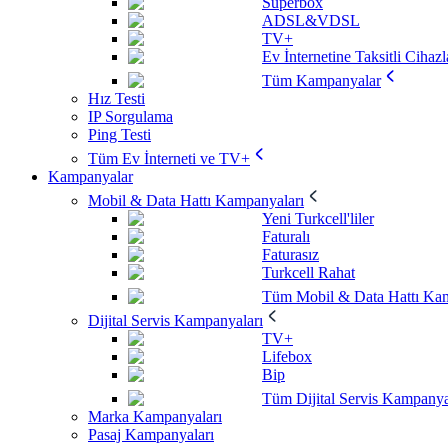
Superbox
ADSL&VDSL
TV+
Ev İnternetine Taksitli Cihazl
Tüm Kampanyalar
Hız Testi
IP Sorgulama
Ping Testi
Tüm Ev İnterneti ve TV+
Kampanyalar
Mobil & Data Hattı Kampanyaları
Yeni Turkcell'liler
Faturalı
Faturasız
Turkcell Rahat
Tüm Mobil & Data Hattı Kam
Dijital Servis Kampanyaları
TV+
Lifebox
Bip
Tüm Dijital Servis Kampanya
Marka Kampanyaları
Pasaj Kampanyaları