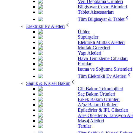
Veri Depolama Ürünleri
Bilgisayar Çevre Birimleri
Tablet Aksesuarları
Tüm Bilgisayar & Tablet
Elektrikli Ev Aletleri
Ütüler
Süpürgeler
Elektrikli Mutfak Aletleri
Mutfak Gereçleri
Yapı Aletleri
Hava Temizleme Cihazları
Fırınlar
Isıtma ve Soğutma Sistemleri
Tüm Elektrikli Ev Aletleri
Sağlık & Kişisel Bakım
Cilt Bakım Teknolojileri
Saç Bakım Ürünleri
Erkek Bakım Ürünleri
Ağız Bakım Ürünleri
Epilatörler & IPL Cihazları
Ateş Ölçerler & Tansiyon Ale
Masaj Aletleri
Tartılar