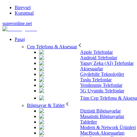
Bireysel
Kurumsal
superonline.net
Pasaj
Cep Telefonu & Aksesuar
Apple Telefonlar
Android Telefonlar
Yapay Zeka (AI) Telefonlar
Aksesuarlar
Giyilebilir Teknolojiler
Tuşlu Telefonlar
Yenilenmiş Telefonlar
5G Uyumlu Telefonlar
Tüm Cep Telefonu & Aksesu
Bilgisayar & Tablet
Dizüstü Bilgisayarlar
Masaüstü Bilgisayarlar
Tabletler
Modem & Network Ürünleri
MacBook Aksesuarları