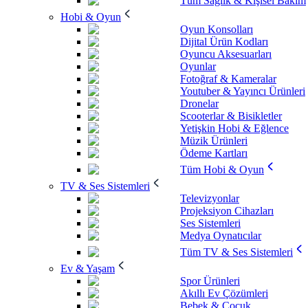
Tüm Sağlık & Kişisel Bakım
Hobi & Oyun
Oyun Konsolları
Dijital Ürün Kodları
Oyuncu Aksesuarları
Oyunlar
Fotoğraf & Kameralar
Youtuber & Yayıncı Ürünleri
Dronelar
Scooterlar & Bisikletler
Yetişkin Hobi & Eğlence
Müzik Ürünleri
Ödeme Kartları
Tüm Hobi & Oyun
TV & Ses Sistemleri
Televizyonlar
Projeksiyon Cihazları
Ses Sistemleri
Medya Oynatıcılar
Tüm TV & Ses Sistemleri
Ev & Yaşam
Spor Ürünleri
Akıllı Ev Çözümleri
Bebek & Çocuk