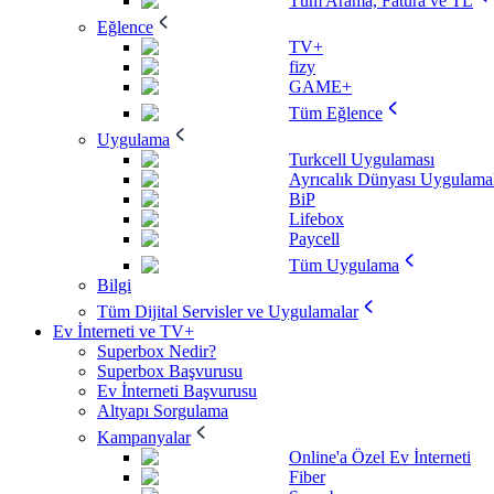
Tüm Arama, Fatura ve TL
Eğlence
TV+
fizy
GAME+
Tüm Eğlence
Uygulama
Turkcell Uygulaması
Ayrıcalık Dünyası Uygulamal
BiP
Lifebox
Paycell
Tüm Uygulama
Bilgi
Tüm Dijital Servisler ve Uygulamalar
Ev İnterneti ve TV+
Superbox Nedir?
Superbox Başvurusu
Ev İnterneti Başvurusu
Altyapı Sorgulama
Kampanyalar
Online'a Özel Ev İnterneti
Fiber