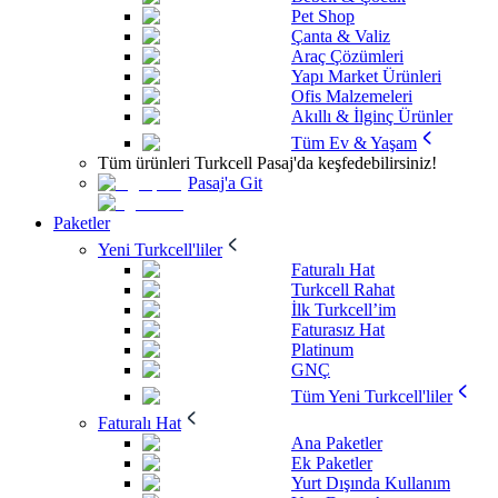
Pet Shop
Çanta & Valiz
Araç Çözümleri
Yapı Market Ürünleri
Ofis Malzemeleri
Akıllı & İlginç Ürünler
Tüm Ev & Yaşam
Tüm ürünleri Turkcell Pasaj'da keşfedebilirsiniz!
Pasaj'a Git
Paketler
Yeni Turkcell'liler
Faturalı Hat
Turkcell Rahat
İlk Turkcell’im
Faturasız Hat
Platinum
GNÇ
Tüm Yeni Turkcell'liler
Faturalı Hat
Ana Paketler
Ek Paketler
Yurt Dışında Kullanım