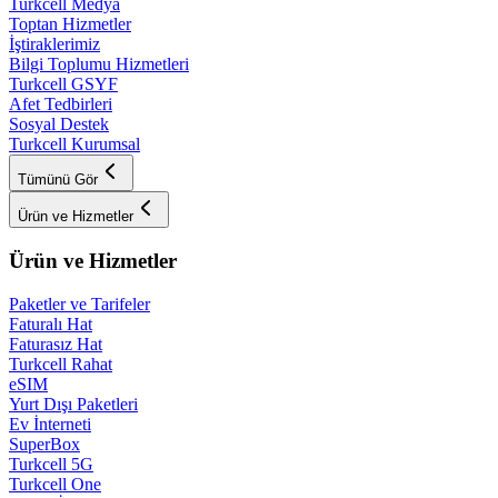
Turkcell Medya
Toptan Hizmetler
İştiraklerimiz
Bilgi Toplumu Hizmetleri
Turkcell GSYF
Afet Tedbirleri
Sosyal Destek
Turkcell Kurumsal
Tümünü Gör
Ürün ve Hizmetler
Ürün ve Hizmetler
Paketler ve Tarifeler
Faturalı Hat
Faturasız Hat
Turkcell Rahat
eSIM
Yurt Dışı Paketleri
Ev İnterneti
SuperBox
Turkcell 5G
Turkcell One