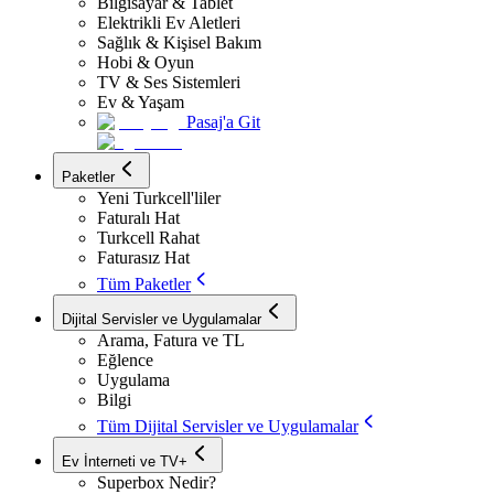
Bilgisayar & Tablet
Elektrikli Ev Aletleri
Sağlık & Kişisel Bakım
Hobi & Oyun
TV & Ses Sistemleri
Ev & Yaşam
Pasaj'a Git
Paketler
Yeni Turkcell'liler
Faturalı Hat
Turkcell Rahat
Faturasız Hat
Tüm Paketler
Dijital Servisler ve Uygulamalar
Arama, Fatura ve TL
Eğlence
Uygulama
Bilgi
Tüm Dijital Servisler ve Uygulamalar
Ev İnterneti ve TV+
Superbox Nedir?