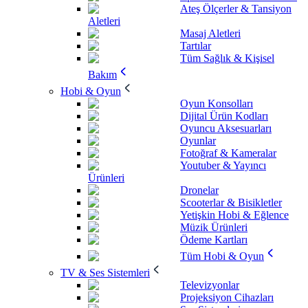
Ateş Ölçerler & Tansiyon
Aletleri
Masaj Aletleri
Tartılar
Tüm Sağlık & Kişisel
Bakım
Hobi & Oyun
Oyun Konsolları
Dijital Ürün Kodları
Oyuncu Aksesuarları
Oyunlar
Fotoğraf & Kameralar
Youtuber & Yayıncı
Ürünleri
Dronelar
Scooterlar & Bisikletler
Yetişkin Hobi & Eğlence
Müzik Ürünleri
Ödeme Kartları
Tüm Hobi & Oyun
TV & Ses Sistemleri
Televizyonlar
Projeksiyon Cihazları