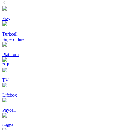
Fizy
Turkcell
Superonline
Platinum
BiP
TV+
Lifebox
Paycell
Game+