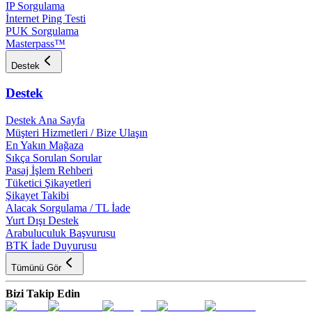
IP Sorgulama
İnternet Ping Testi
PUK Sorgulama
Masterpass™
Destek
Destek
Destek Ana Sayfa
Müşteri Hizmetleri / Bize Ulaşın
En Yakın Mağaza
Sıkça Sorulan Sorular
Pasaj İşlem Rehberi
Tüketici Şikayetleri
Şikayet Takibi
Alacak Sorgulama / TL İade
Yurt Dışı Destek
Arabuluculuk Başvurusu
BTK İade Duyurusu
Tümünü Gör
Bizi Takip Edin