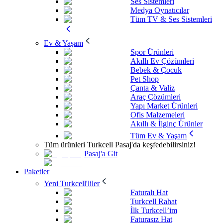
Ses Sistemleri
Medya Oynatıcılar
Tüm TV & Ses Sistemleri
Ev & Yaşam
Spor Ürünleri
Akıllı Ev Çözümleri
Bebek & Çocuk
Pet Shop
Çanta & Valiz
Araç Çözümleri
Yapı Market Ürünleri
Ofis Malzemeleri
Akıllı & İlginç Ürünler
Tüm Ev & Yaşam
Tüm ürünleri Turkcell Pasaj'da keşfedebilirsiniz!
Pasaj'a Git
Paketler
Yeni Turkcell'liler
Faturalı Hat
Turkcell Rahat
İlk Turkcell’im
Faturasız Hat