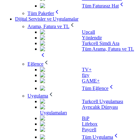
Tüm Faturasız Hat
Tüm Paketler
Dijital Servisler ve Uygulamalar
Arama, Fatura ve TL
Upcall
Yönlendir
Turkcell Şimdi Ara
Tüm Arama, Fatura ve TL
Eğlence
TV+
fizy
GAME+
Tüm Eğlence
Uygulama
Turkcell Uygulaması
Ayrıcalık Dünyası
Uygulamaları
BiP
Lifebox
Paycell
Tüm Uygulama