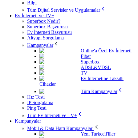
Bilgi
Tüm Dijital Servisler ve Uygulamalar
Ev İnterneti ve TV+
Superbox Nedir?
Superbox Başvurusu
Ev İnterneti Başvurusu
Altyapı Sorgulama
Kampanyalar
Online'a Özel Ev İnterneti
Fiber
Superbox
ADSL&VDSL
TV+
Ev İnternetine Taksitli
Cihazlar
Tüm Kampanyalar
Hız Testi
IP Sorgulama
Ping Testi
Tüm Ev İnterneti ve TV+
Kampanyalar
Mobil & Data Hattı Kampanyaları
Yeni Turkcell'liler