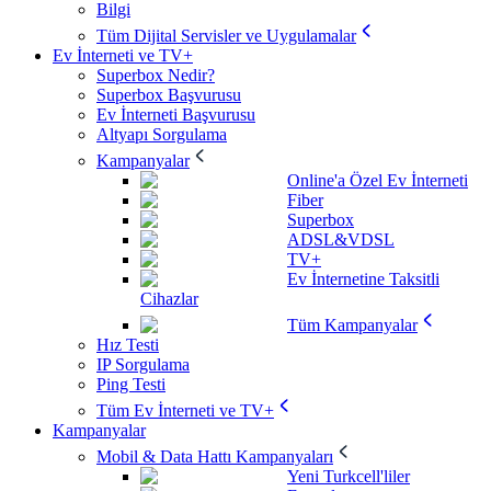
Bilgi
Tüm Dijital Servisler ve Uygulamalar
Ev İnterneti ve TV+
Superbox Nedir?
Superbox Başvurusu
Ev İnterneti Başvurusu
Altyapı Sorgulama
Kampanyalar
Online'a Özel Ev İnterneti
Fiber
Superbox
ADSL&VDSL
TV+
Ev İnternetine Taksitli
Cihazlar
Tüm Kampanyalar
Hız Testi
IP Sorgulama
Ping Testi
Tüm Ev İnterneti ve TV+
Kampanyalar
Mobil & Data Hattı Kampanyaları
Yeni Turkcell'liler