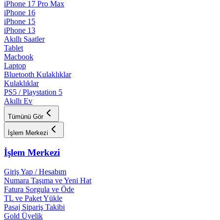
iPhone 17 Pro Max
iPhone 16
iPhone 15
iPhone 13
Akıllı Saatler
Tablet
Macbook
Laptop
Bluetooth Kulaklıklar
Kulaklıklar
PS5 / Playstation 5
Akıllı Ev
Tümünü Gör
İşlem Merkezi
İşlem Merkezi
Giriş Yap / Hesabım
Numara Taşıma ve Yeni Hat
Fatura Sorgula ve Öde
TL ve Paket Yükle
Pasaj Sipariş Takibi
Gold Üyelik