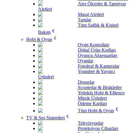
Ateş Ölçerler & Tansiyon
Aletleri
Masaj Aletleri
Tartılar
Tüm Sağlık & Kişisel
Bakım
Hobi & Oyun
Oyun Konsolları
Dijital Ürün Kodları
Oyuncu Aksesuarları
Oyunlar
Fotoğraf & Kameralar
Youtuber & Yayıncı
Ürünleri
Dronelar
Scooterlar & Bisikletler
Yetişkin Hobi & Eğlence
Müzik Ürünleri
Ödeme Kartları
Tüm Hobi & Oyun
TV & Ses Sistemleri
Televizyonlar
Projeksiyon Cihazları