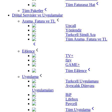
Tüm Faturasız Hat
Tüm Paketler
Dijital Servisler ve Uygulamalar
Arama, Fatura ve TL
Upcall
Yönlendir
Turkcell Şimdi Ara
Tüm Arama, Fatura ve TL
Eğlence
TV+
fizy
GAME+
Tüm Eğlence
Uygulama
Turkcell Uygulaması
Ayrıcalık Dünyası
Uygulamaları
BiP
Lifebox
Paycell
Tüm Uygulama