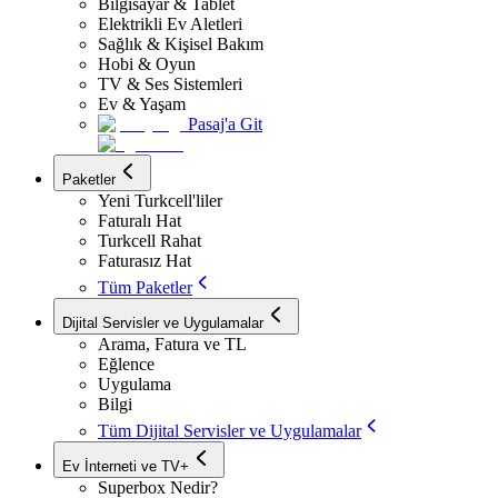
Bilgisayar & Tablet
Elektrikli Ev Aletleri
Sağlık & Kişisel Bakım
Hobi & Oyun
TV & Ses Sistemleri
Ev & Yaşam
Pasaj'a Git
Paketler
Yeni Turkcell'liler
Faturalı Hat
Turkcell Rahat
Faturasız Hat
Tüm Paketler
Dijital Servisler ve Uygulamalar
Arama, Fatura ve TL
Eğlence
Uygulama
Bilgi
Tüm Dijital Servisler ve Uygulamalar
Ev İnterneti ve TV+
Superbox Nedir?