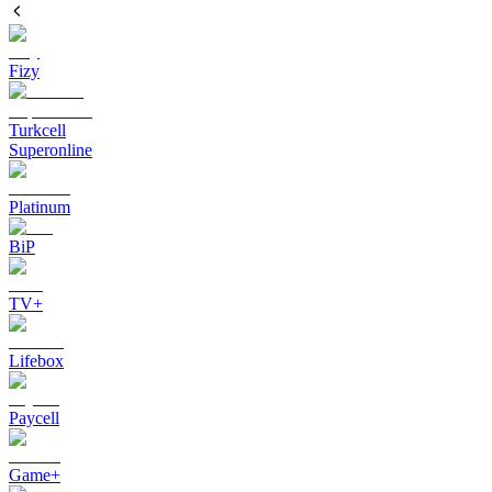
Fizy
Turkcell
Superonline
Platinum
BiP
TV+
Lifebox
Paycell
Game+