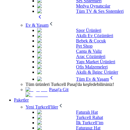
Ses Sistemleri
Medya Oynatıcılar
Tüm TV & Ses Sistemleri
Ev & Yaşam
Spor Ürünleri
Akıllı Ev Çözümleri
Bebek & Çocuk
Pet Shop
Çanta & Valiz
Araç Çözümleri
Yapı Market Ürünleri
Ofis Malzemeleri
Akıllı & İlginç Ürünler
Tüm Ev & Yaşam
Tüm ürünleri Turkcell Pasaj'da keşfedebilirsiniz!
Pasaj'a Git
Paketler
Yeni Turkcell'liler
Faturalı Hat
Turkcell Rahat
İlk Turkcell’im
Faturasız Hat