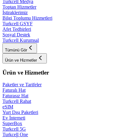
Turkcell Medya
Toptan Hizmetler
İştiraklerimiz
Bilgi Toplumu Hizmetleri
Turkcell GSYF
Afet Tedbirleri
Sosyal Destek
Turkcell Kurumsal
Tümünü Gör
Ürün ve Hizmetler
Ürün ve Hizmetler
Paketler ve Tarifeler
Faturalı Hat
Faturasız Hat
Turkcell Rahat
eSIM
Yurt Dışı Paketleri
Ev İnterneti
SuperBox
Turkcell 5G
Turkcell One