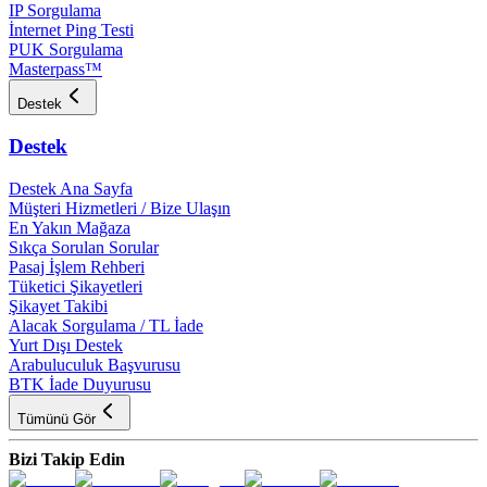
IP Sorgulama
İnternet Ping Testi
PUK Sorgulama
Masterpass™
Destek
Destek
Destek Ana Sayfa
Müşteri Hizmetleri / Bize Ulaşın
En Yakın Mağaza
Sıkça Sorulan Sorular
Pasaj İşlem Rehberi
Tüketici Şikayetleri
Şikayet Takibi
Alacak Sorgulama / TL İade
Yurt Dışı Destek
Arabuluculuk Başvurusu
BTK İade Duyurusu
Tümünü Gör
Bizi Takip Edin