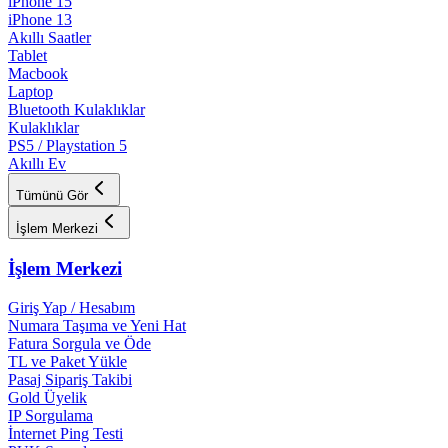
iPhone 15
iPhone 13
Akıllı Saatler
Tablet
Macbook
Laptop
Bluetooth Kulaklıklar
Kulaklıklar
PS5 / Playstation 5
Akıllı Ev
Tümünü Gör
İşlem Merkezi
İşlem Merkezi
Giriş Yap / Hesabım
Numara Taşıma ve Yeni Hat
Fatura Sorgula ve Öde
TL ve Paket Yükle
Pasaj Sipariş Takibi
Gold Üyelik
IP Sorgulama
İnternet Ping Testi