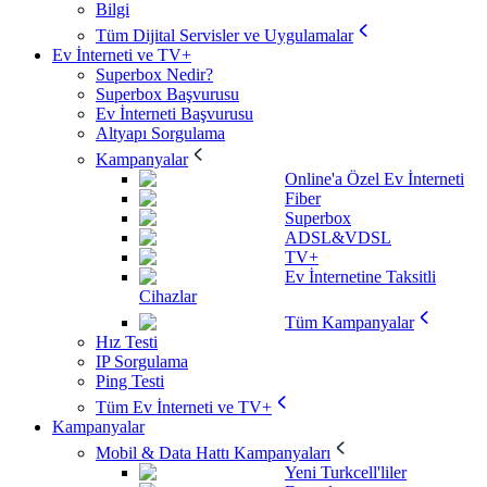
Bilgi
Tüm Dijital Servisler ve Uygulamalar
Ev İnterneti ve TV+
Superbox Nedir?
Superbox Başvurusu
Ev İnterneti Başvurusu
Altyapı Sorgulama
Kampanyalar
Online'a Özel Ev İnterneti
Fiber
Superbox
ADSL&VDSL
TV+
Ev İnternetine Taksitli
Cihazlar
Tüm Kampanyalar
Hız Testi
IP Sorgulama
Ping Testi
Tüm Ev İnterneti ve TV+
Kampanyalar
Mobil & Data Hattı Kampanyaları
Yeni Turkcell'liler