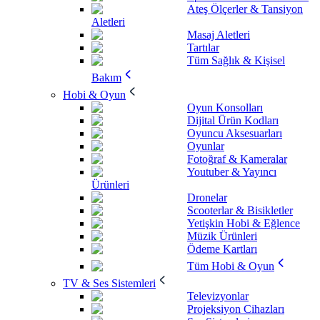
Ateş Ölçerler & Tansiyon
Aletleri
Masaj Aletleri
Tartılar
Tüm Sağlık & Kişisel
Bakım
Hobi & Oyun
Oyun Konsolları
Dijital Ürün Kodları
Oyuncu Aksesuarları
Oyunlar
Fotoğraf & Kameralar
Youtuber & Yayıncı
Ürünleri
Dronelar
Scooterlar & Bisikletler
Yetişkin Hobi & Eğlence
Müzik Ürünleri
Ödeme Kartları
Tüm Hobi & Oyun
TV & Ses Sistemleri
Televizyonlar
Projeksiyon Cihazları