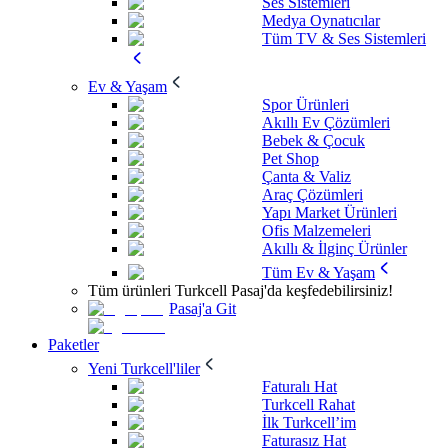
Ses Sistemleri
Medya Oynatıcılar
Tüm TV & Ses Sistemleri
Ev & Yaşam
Spor Ürünleri
Akıllı Ev Çözümleri
Bebek & Çocuk
Pet Shop
Çanta & Valiz
Araç Çözümleri
Yapı Market Ürünleri
Ofis Malzemeleri
Akıllı & İlginç Ürünler
Tüm Ev & Yaşam
Tüm ürünleri Turkcell Pasaj'da keşfedebilirsiniz!
Pasaj'a Git
Paketler
Yeni Turkcell'liler
Faturalı Hat
Turkcell Rahat
İlk Turkcell’im
Faturasız Hat