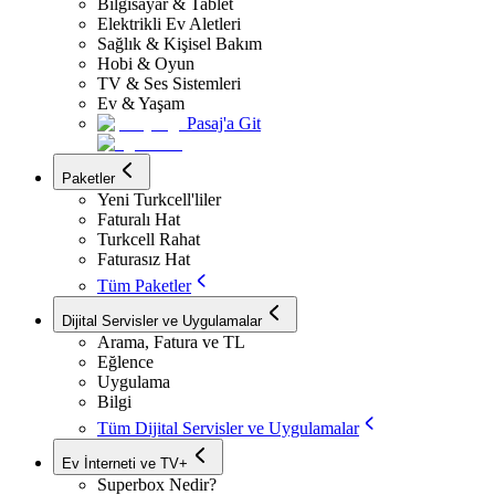
Bilgisayar & Tablet
Elektrikli Ev Aletleri
Sağlık & Kişisel Bakım
Hobi & Oyun
TV & Ses Sistemleri
Ev & Yaşam
Pasaj'a Git
Paketler
Yeni Turkcell'liler
Faturalı Hat
Turkcell Rahat
Faturasız Hat
Tüm Paketler
Dijital Servisler ve Uygulamalar
Arama, Fatura ve TL
Eğlence
Uygulama
Bilgi
Tüm Dijital Servisler ve Uygulamalar
Ev İnterneti ve TV+
Superbox Nedir?