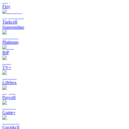
Fizy
Turkcell
Superonline
Platinum
BiP
TV+
Lifebox
Paycell
Game+
Gnctrkcll