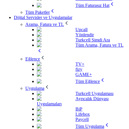
Tüm Faturasız Hat
Tüm Paketler
Dijital Servisler ve Uygulamalar
Arama, Fatura ve TL
Upcall
Yönlendir
Turkcell Şimdi Ara
Tüm Arama, Fatura ve TL
Eğlence
TV+
fizy
GAME+
Tüm Eğlence
Uygulama
Turkcell Uygulaması
Ayrıcalık Dünyası
Uygulamaları
BiP
Lifebox
Paycell
Tüm Uygulama