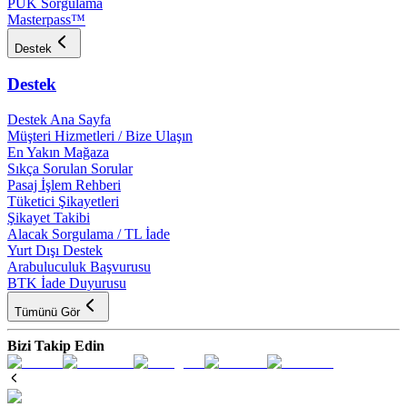
PUK Sorgulama
Masterpass™
Destek
Destek
Destek Ana Sayfa
Müşteri Hizmetleri / Bize Ulaşın
En Yakın Mağaza
Sıkça Sorulan Sorular
Pasaj İşlem Rehberi
Tüketici Şikayetleri
Şikayet Takibi
Alacak Sorgulama / TL İade
Yurt Dışı Destek
Arabuluculuk Başvurusu
BTK İade Duyurusu
Tümünü Gör
Bizi Takip Edin