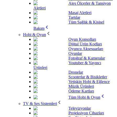
Ateş Ölçerler & Tansiyon
Aletleri
Masaj Aletleri
Tartılar
Tüm Sağlık & Kişisel
Bakım
Hobi & Oyun
Oyun Konsolları
Dijital Ürün Kodları
Oyuncu Aksesuarları
Oyunlar
Fotoğraf & Kameralar
Youtuber & Yayıncı
Ürünleri
Dronelar
Scooterlar & Bisikletler
Yetişkin Hobi & Eğlence
Müzik Ürünleri
Ödeme Kartları
Tüm Hobi & Oyun
TV & Ses Sistemleri
Televizyonlar
Projeksiyon Cihazları