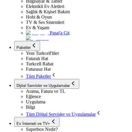
Bilgisayar & Tablet
Elektrikli Ev Aletleri
Sağlık & Kişisel Bakım
Hobi & Oyun
TV & Ses Sistemleri
Ev & Yaşam
Pasaj'a Git
Paketler
Yeni Turkcell'liler
Faturalı Hat
Turkcell Rahat
Faturasız Hat
Tüm Paketler
Dijital Servisler ve Uygulamalar
Arama, Fatura ve TL
Eğlence
Uygulama
Bilgi
Tüm Dijital Servisler ve Uygulamalar
Ev İnterneti ve TV+
Superbox Nedir?