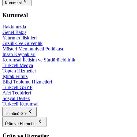
Kurumsal
Kurumsal
Hakkımızda
Genel Bakış
Yatırımcı İlişkileri
Gizlilik Ve Güvenlik
Müşteri Memnuniyeti Politikası
İnsan Kaynakları
Kurumsal İletişim ve Sürdürülebilirlik
Turkcell Medya
Toptan Hizmetler
İştiraklerimiz
Bilgi Toplumu Hizmetleri
Turkcell GSYF
Afet Tedbirleri
Sosyal Destek
Turkcell Kurumsal
Tümünü Gör
Ürün ve Hizmetler
Ürün ve Hizmetler