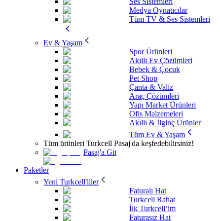
Ses Sistemleri
Medya Oynatıcılar
Tüm TV & Ses Sistemleri
Ev & Yaşam
Spor Ürünleri
Akıllı Ev Çözümleri
Bebek & Çocuk
Pet Shop
Çanta & Valiz
Araç Çözümleri
Yapı Market Ürünleri
Ofis Malzemeleri
Akıllı & İlginç Ürünler
Tüm Ev & Yaşam
Tüm ürünleri Turkcell Pasaj'da keşfedebilirsiniz!
Pasaj'a Git
Paketler
Yeni Turkcell'liler
Faturalı Hat
Turkcell Rahat
İlk Turkcell’im
Faturasız Hat