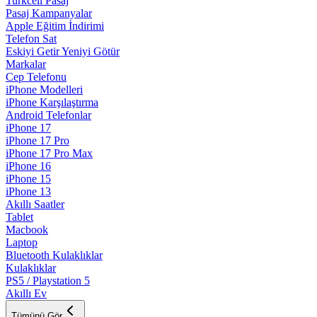
Turkcell Pasaj
Pasaj Kampanyalar
Apple Eğitim İndirimi
Telefon Sat
Eskiyi Getir Yeniyi Götür
Markalar
Cep Telefonu
iPhone Modelleri
iPhone Karşılaştırma
Android Telefonlar
iPhone 17
iPhone 17 Pro
iPhone 17 Pro Max
iPhone 16
iPhone 15
iPhone 13
Akıllı Saatler
Tablet
Macbook
Laptop
Bluetooth Kulaklıklar
Kulaklıklar
PS5 / Playstation 5
Akıllı Ev
Tümünü Gör