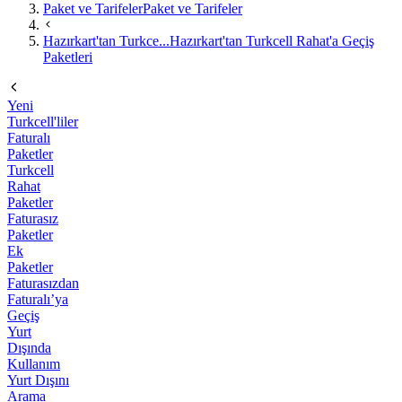
Paket ve Tarifeler
Paket ve Tarifeler
Hazırkart'tan Turkce...
Hazırkart'tan Turkcell Rahat'a Geçiş
Paketleri
Yeni
Turkcell'liler
Faturalı
Paketler
Turkcell
Rahat
Paketler
Faturasız
Paketler
Ek
Paketler
Faturasızdan
Faturalı’ya
Geçiş
Yurt
Dışında
Kullanım
Yurt Dışını
Arama