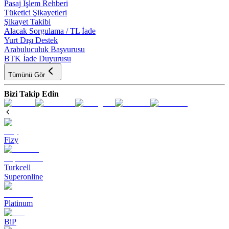
Pasaj İşlem Rehberi
Tüketici Şikayetleri
Şikayet Takibi
Alacak Sorgulama / TL İade
Yurt Dışı Destek
Arabuluculuk Başvurusu
BTK İade Duyurusu
Tümünü Gör
Bizi Takip Edin
Fizy
Turkcell
Superonline
Platinum
BiP