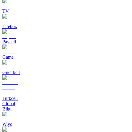
TV+
Lifebox
Paycell
Game+
Gnctrkcll
Turkcell
Global
Bilgi
Wiyo