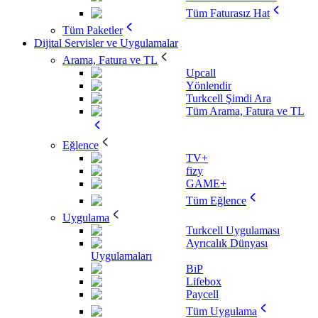
Tüm Faturasız Hat
Tüm Paketler
Dijital Servisler ve Uygulamalar
Arama, Fatura ve TL
Upcall
Yönlendir
Turkcell Şimdi Ara
Tüm Arama, Fatura ve TL
Eğlence
TV+
fizy
GAME+
Tüm Eğlence
Uygulama
Turkcell Uygulaması
Ayrıcalık Dünyası
Uygulamaları
BiP
Lifebox
Paycell
Tüm Uygulama