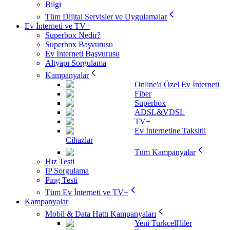
Bilgi
Tüm Dijital Servisler ve Uygulamalar
Ev İnterneti ve TV+
Superbox Nedir?
Superbox Başvurusu
Ev İnterneti Başvurusu
Altyapı Sorgulama
Kampanyalar
Online'a Özel Ev İnterneti
Fiber
Superbox
ADSL&VDSL
TV+
Ev İnternetine Taksitli
Cihazlar
Tüm Kampanyalar
Hız Testi
IP Sorgulama
Ping Testi
Tüm Ev İnterneti ve TV+
Kampanyalar
Mobil & Data Hattı Kampanyaları
Yeni Turkcell'liler