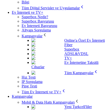
Bilgi
Tüm Dijital Servisler ve Uygulamalar
Ev İnterneti ve TV+
Superbox Nedir?
Superbox Başvurusu
Ev İnterneti Başvurusu
Altyapı Sorgulama
Kampanyalar
Online'a Özel Ev İnterneti
Fiber
Superbox
ADSL&VDSL
TV+
Ev İnternetine Taksitli
Cihazlar
Tüm Kampanyalar
Hız Testi
IP Sorgulama
Ping Testi
Tüm Ev İnterneti ve TV+
Kampanyalar
Mobil & Data Hattı Kampanyaları
Yeni Turkcell'liler