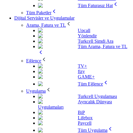
Tüm Faturasız Hat
Tüm Paketler
Dijital Servisler ve Uygulamalar
Arama, Fatura ve TL
Upcall
Yönlendir
Turkcell Şimdi Ara
Tüm Arama, Fatura ve TL
Eğlence
TV+
fizy
GAME+
Tüm Eğlence
Uygulama
Turkcell Uygulaması
Ayrıcalık Dünyası
Uygulamaları
BiP
Lifebox
Paycell
Tüm Uygulama