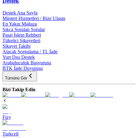
Destek
Destek Ana Sayfa
Müşteri Hizmetleri / Bize Ulaşın
En Yakın Mağaza
Sıkça Sorulan Sorular
Pasaj İşlem Rehberi
Tüketici Şikayetleri
Şikayet Takibi
Alacak Sorgulama / TL İade
Yurt Dışı Destek
Arabuluculuk Başvurusu
BTK İade Duyurusu
Tümünü Gör
Bizi Takip Edin
Fizy
Turkcell