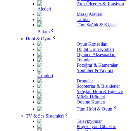
Ateş Ölçerler & Tansiyon
Aletleri
Masaj Aletleri
Tartılar
Tüm Sağlık & Kişisel
Bakım
Hobi & Oyun
Oyun Konsolları
Dijital Ürün Kodları
Oyuncu Aksesuarları
Oyunlar
Fotoğraf & Kameralar
Youtuber & Yayıncı
Ürünleri
Dronelar
Scooterlar & Bisikletler
Yetişkin Hobi & Eğlence
Müzik Ürünleri
Ödeme Kartları
Tüm Hobi & Oyun
TV & Ses Sistemleri
Televizyonlar
Projeksiyon Cihazları