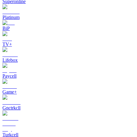
Superonline
Platinum
BiP
TV+
Lifebox
Paycell
Game+
Gnctrkcll
Turkcell