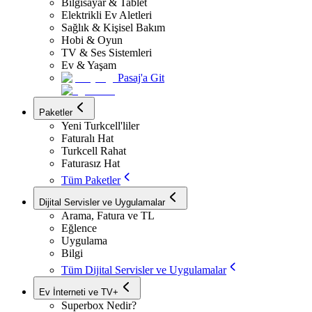
Bilgisayar & Tablet
Elektrikli Ev Aletleri
Sağlık & Kişisel Bakım
Hobi & Oyun
TV & Ses Sistemleri
Ev & Yaşam
Pasaj'a Git
Paketler
Yeni Turkcell'liler
Faturalı Hat
Turkcell Rahat
Faturasız Hat
Tüm Paketler
Dijital Servisler ve Uygulamalar
Arama, Fatura ve TL
Eğlence
Uygulama
Bilgi
Tüm Dijital Servisler ve Uygulamalar
Ev İnterneti ve TV+
Superbox Nedir?