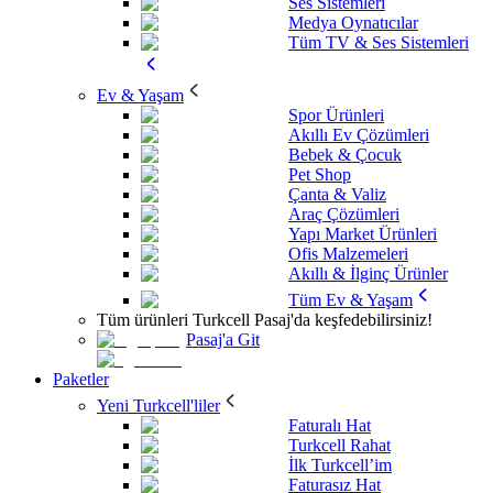
Ses Sistemleri
Medya Oynatıcılar
Tüm TV & Ses Sistemleri
Ev & Yaşam
Spor Ürünleri
Akıllı Ev Çözümleri
Bebek & Çocuk
Pet Shop
Çanta & Valiz
Araç Çözümleri
Yapı Market Ürünleri
Ofis Malzemeleri
Akıllı & İlginç Ürünler
Tüm Ev & Yaşam
Tüm ürünleri Turkcell Pasaj'da keşfedebilirsiniz!
Pasaj'a Git
Paketler
Yeni Turkcell'liler
Faturalı Hat
Turkcell Rahat
İlk Turkcell’im
Faturasız Hat