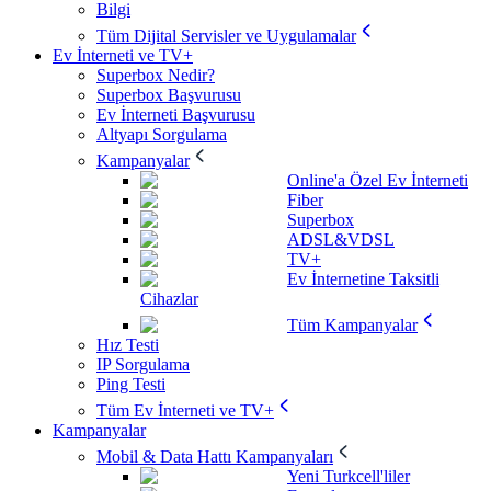
Bilgi
Tüm Dijital Servisler ve Uygulamalar
Ev İnterneti ve TV+
Superbox Nedir?
Superbox Başvurusu
Ev İnterneti Başvurusu
Altyapı Sorgulama
Kampanyalar
Online'a Özel Ev İnterneti
Fiber
Superbox
ADSL&VDSL
TV+
Ev İnternetine Taksitli
Cihazlar
Tüm Kampanyalar
Hız Testi
IP Sorgulama
Ping Testi
Tüm Ev İnterneti ve TV+
Kampanyalar
Mobil & Data Hattı Kampanyaları
Yeni Turkcell'liler