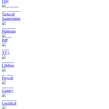
Fizy
Turkcell
Superonline
Platinum
BiP
TV+
Lifebox
Paycell
Game+
Gnctrkcll