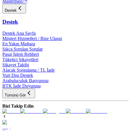
Masterpass™
Destek
Destek
Destek Ana Sayfa
Müşteri Hizmetleri / Bize Ulaşın
En Yakın Mağaza
Sıkça Sorulan Sorular
Pasaj İşlem Rehberi
Tüketici Şikayetleri
Şikayet Takibi
Alacak Sorgulama / TL İade
Yurt Dışı Destek
Arabuluculuk Başvurusu
BTK İade Duyurusu
Tümünü Gör
Bizi Takip Edin