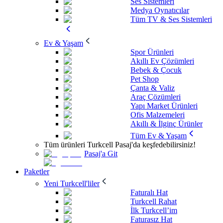
Ses Sistemleri
Medya Oynatıcılar
Tüm TV & Ses Sistemleri
Ev & Yaşam
Spor Ürünleri
Akıllı Ev Çözümleri
Bebek & Çocuk
Pet Shop
Çanta & Valiz
Araç Çözümleri
Yapı Market Ürünleri
Ofis Malzemeleri
Akıllı & İlginç Ürünler
Tüm Ev & Yaşam
Tüm ürünleri Turkcell Pasaj'da keşfedebilirsiniz!
Pasaj'a Git
Paketler
Yeni Turkcell'liler
Faturalı Hat
Turkcell Rahat
İlk Turkcell’im
Faturasız Hat