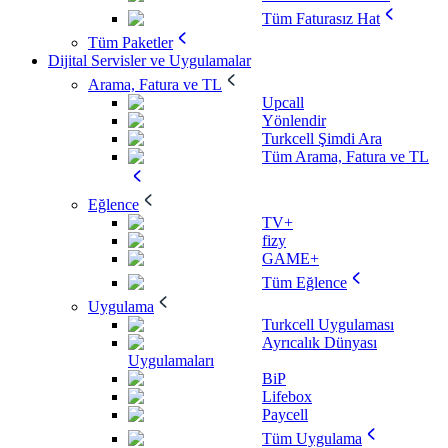
Tüm Faturasız Hat
Tüm Paketler
Dijital Servisler ve Uygulamalar
Arama, Fatura ve TL
Upcall
Yönlendir
Turkcell Şimdi Ara
Tüm Arama, Fatura ve TL
Eğlence
TV+
fizy
GAME+
Tüm Eğlence
Uygulama
Turkcell Uygulaması
Ayrıcalık Dünyası
Uygulamaları
BiP
Lifebox
Paycell
Tüm Uygulama