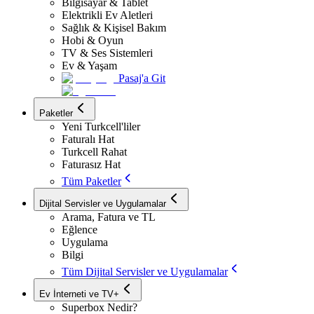
Bilgisayar & Tablet
Elektrikli Ev Aletleri
Sağlık & Kişisel Bakım
Hobi & Oyun
TV & Ses Sistemleri
Ev & Yaşam
Pasaj'a Git
Paketler
Yeni Turkcell'liler
Faturalı Hat
Turkcell Rahat
Faturasız Hat
Tüm Paketler
Dijital Servisler ve Uygulamalar
Arama, Fatura ve TL
Eğlence
Uygulama
Bilgi
Tüm Dijital Servisler ve Uygulamalar
Ev İnterneti ve TV+
Superbox Nedir?