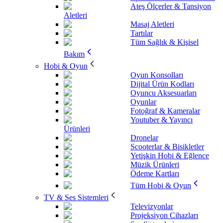
Ateş Ölçerler & Tansiyon
Aletleri
Masaj Aletleri
Tartılar
Tüm Sağlık & Kişisel
Bakım
Hobi & Oyun
Oyun Konsolları
Dijital Ürün Kodları
Oyuncu Aksesuarları
Oyunlar
Fotoğraf & Kameralar
Youtuber & Yayıncı
Ürünleri
Dronelar
Scooterlar & Bisikletler
Yetişkin Hobi & Eğlence
Müzik Ürünleri
Ödeme Kartları
Tüm Hobi & Oyun
TV & Ses Sistemleri
Televizyonlar
Projeksiyon Cihazları