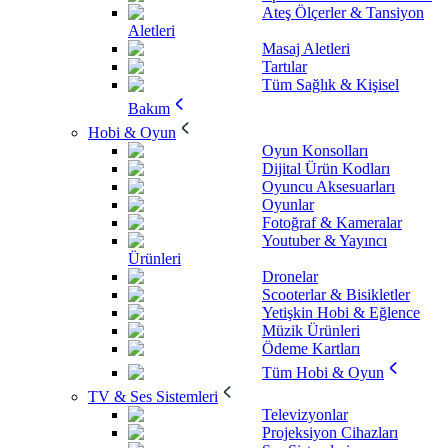
Ateş Ölçerler & Tansiyon
Aletleri
Masaj Aletleri
Tartılar
Tüm Sağlık & Kişisel
Bakım
Hobi & Oyun
Oyun Konsolları
Dijital Ürün Kodları
Oyuncu Aksesuarları
Oyunlar
Fotoğraf & Kameralar
Youtuber & Yayıncı
Ürünleri
Dronelar
Scooterlar & Bisikletler
Yetişkin Hobi & Eğlence
Müzik Ürünleri
Ödeme Kartları
Tüm Hobi & Oyun
TV & Ses Sistemleri
Televizyonlar
Projeksiyon Cihazları