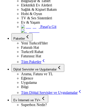
Bilgisayar & Tablet
Elektrikli Ev Aletleri
Sağlık & Kişisel Bakım
Hobi & Oyun
TV & Ses Sistemleri
Ev & Yaşam
Pasaj'a Git
Paketler
Yeni Turkcell'liler
Faturalı Hat
Turkcell Rahat
Faturasız Hat
Tüm Paketler
Dijital Servisler ve Uygulamalar
Arama, Fatura ve TL
Eğlence
Uygulama
Bilgi
Tüm Dijital Servisler ve Uygulamalar
Ev İnterneti ve TV+
Superbox Nedir?