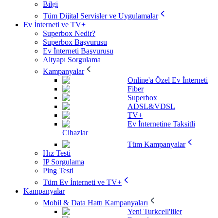
Bilgi
Tüm Dijital Servisler ve Uygulamalar
Ev İnterneti ve TV+
Superbox Nedir?
Superbox Başvurusu
Ev İnterneti Başvurusu
Altyapı Sorgulama
Kampanyalar
Online'a Özel Ev İnterneti
Fiber
Superbox
ADSL&VDSL
TV+
Ev İnternetine Taksitli
Cihazlar
Tüm Kampanyalar
Hız Testi
IP Sorgulama
Ping Testi
Tüm Ev İnterneti ve TV+
Kampanyalar
Mobil & Data Hattı Kampanyaları
Yeni Turkcell'liler