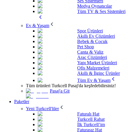
Ses Sistemleri
Medya Oynatıcılar
Tüm TV & Ses Sistemleri
Ev & Yaşam
Spor Ürünleri
Akıllı Ev Çözümleri
Bebek & Çocuk
Pet Shop
Çanta & Valiz
Araç Çözümleri
Yapı Market Ürünleri
Ofis Malzemeleri
Akıllı & İlginç Ürünler
Tüm Ev & Yaşam
Tüm ürünleri Turkcell Pasaj'da keşfedebilirsiniz!
Pasaj'a Git
Paketler
Yeni Turkcell'liler
Faturalı Hat
Turkcell Rahat
İlk Turkcell’im
Faturasız Hat