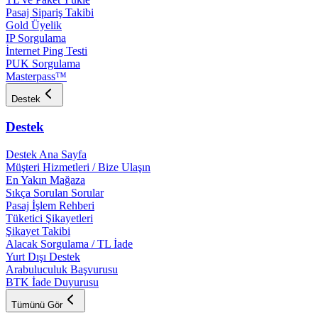
Pasaj Sipariş Takibi
Gold Üyelik
IP Sorgulama
İnternet Ping Testi
PUK Sorgulama
Masterpass™
Destek
Destek
Destek Ana Sayfa
Müşteri Hizmetleri / Bize Ulaşın
En Yakın Mağaza
Sıkça Sorulan Sorular
Pasaj İşlem Rehberi
Tüketici Şikayetleri
Şikayet Takibi
Alacak Sorgulama / TL İade
Yurt Dışı Destek
Arabuluculuk Başvurusu
BTK İade Duyurusu
Tümünü Gör