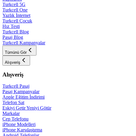
Turkcell 5G
Turkcell One
Yazlık İnternet
Turkcell Çocuk
Hız Testi
Turkcell Blog
Pasaj Blog
Turkcell Kampanyalar
Tümünü Gör
Alışveriş
Alışveriş
Turkcell Pasaj
Pasaj Kampanyalar
Apple Eğitim İndirimi
Telefon Sat
Eskiyi Getir Yeniyi Götür
Markalar
Cep Telefonu
iPhone Modelleri
iPhone Karşılaştırma
Android Telefonlar