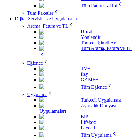
Tüm Faturasız Hat
Tüm Paketler
Dijital Servisler ve Uygulamalar
Arama, Fatura ve TL
Upcall
Yönlendir
Turkcell Şimdi Ara
Tüm Arama, Fatura ve TL
Eğlence
TV+
fizy
GAME+
Tüm Eğlence
Uygulama
Turkcell Uygulaması
Ayrıcalık Dünyası
Uygulamaları
BiP
Lifebox
Paycell
Tüm Uygulama