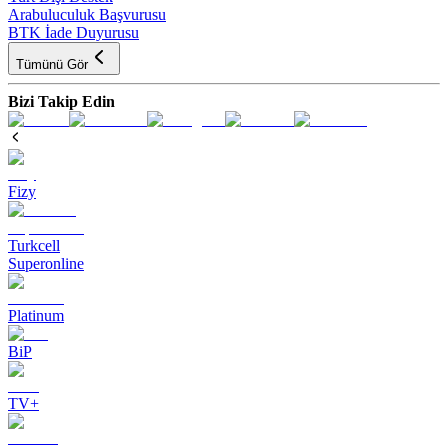
Arabuluculuk Başvurusu
BTK İade Duyurusu
Tümünü Gör
Bizi Takip Edin
Fizy
Turkcell
Superonline
Platinum
BiP
TV+