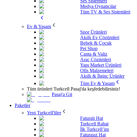
Ses Sistemleri
Medya Oynatıcılar
Tüm TV & Ses Sistemleri
Ev & Yaşam
Spor Ürünleri
Akıllı Ev Çözümleri
Bebek & Çocuk
Pet Shop
Çanta & Valiz
Araç Çözümleri
Yapı Market Ürünleri
Ofis Malzemeleri
Akıllı & İlginç Ürünler
Tüm Ev & Yaşam
Tüm ürünleri Turkcell Pasaj'da keşfedebilirsiniz!
Pasaj'a Git
Paketler
Yeni Turkcell'liler
Faturalı Hat
Turkcell Rahat
İlk Turkcell’im
Faturasız Hat