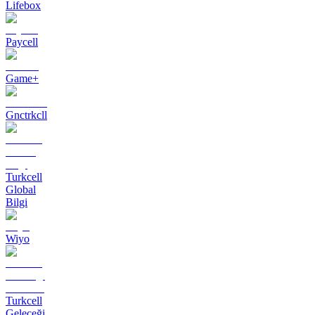
Lifebox
Paycell
Game+
Gnctrkcll
Turkcell
Global
Bilgi
Wiyo
Turkcell
Geleceği