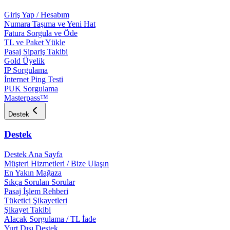
Giriş Yap / Hesabım
Numara Taşıma ve Yeni Hat
Fatura Sorgula ve Öde
TL ve Paket Yükle
Pasaj Sipariş Takibi
Gold Üyelik
IP Sorgulama
İnternet Ping Testi
PUK Sorgulama
Masterpass™
Destek
Destek
Destek Ana Sayfa
Müşteri Hizmetleri / Bize Ulaşın
En Yakın Mağaza
Sıkça Sorulan Sorular
Pasaj İşlem Rehberi
Tüketici Şikayetleri
Şikayet Takibi
Alacak Sorgulama / TL İade
Yurt Dışı Destek