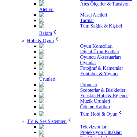
Ateş Ölçerler & Tansiyon
Aletleri
Masaj Aletleri
Tartılar
Tüm Sağlık & Kişisel
Bakım
Hobi & Oyun
Oyun Konsolları
Dijital Ürün Kodları
Oyuncu Aksesuarları
Oyunlar
Fotoğraf & Kameralar
Youtuber & Yayıncı
Ürünleri
Dronelar
Scooterlar & Bisikletler
Yetişkin Hobi & Eğlence
Müzik Ürünleri
Ödeme Kartları
Tüm Hobi & Oyun
TV & Ses Sistemleri
Televizyonlar
Projeksiyon Cihazları