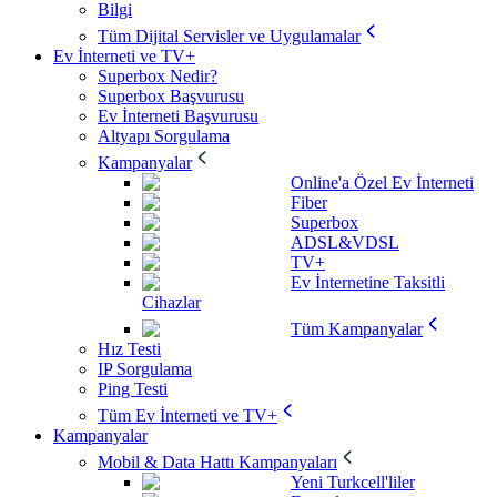
Bilgi
Tüm Dijital Servisler ve Uygulamalar
Ev İnterneti ve TV+
Superbox Nedir?
Superbox Başvurusu
Ev İnterneti Başvurusu
Altyapı Sorgulama
Kampanyalar
Online'a Özel Ev İnterneti
Fiber
Superbox
ADSL&VDSL
TV+
Ev İnternetine Taksitli
Cihazlar
Tüm Kampanyalar
Hız Testi
IP Sorgulama
Ping Testi
Tüm Ev İnterneti ve TV+
Kampanyalar
Mobil & Data Hattı Kampanyaları
Yeni Turkcell'liler