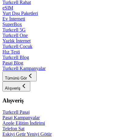
Turkcell Rahat
eSIM
Yurt Dışı Paketleri
Ev İnterneti
SuperBox
Turkcell 5G
Turkcell One
Yazlık İnternet
Turkcell Çocuk
Hız Testi
Turkcell Blog
Pasaj Blog
Turkcell Kampanyalar
Tümünü Gör
Alışveriş
Alışveriş
Turkcell Pasaj
Pasaj Kampanyalar
Apple Eğitim İndirimi
Telefon Sat
Eskiyi Getir Yeniyi Götür