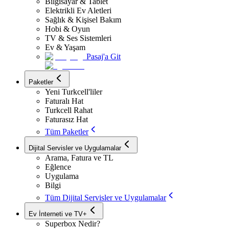
Bilgisayar & Tablet
Elektrikli Ev Aletleri
Sağlık & Kişisel Bakım
Hobi & Oyun
TV & Ses Sistemleri
Ev & Yaşam
Pasaj'a Git
Paketler
Yeni Turkcell'liler
Faturalı Hat
Turkcell Rahat
Faturasız Hat
Tüm Paketler
Dijital Servisler ve Uygulamalar
Arama, Fatura ve TL
Eğlence
Uygulama
Bilgi
Tüm Dijital Servisler ve Uygulamalar
Ev İnterneti ve TV+
Superbox Nedir?