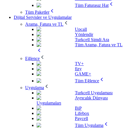
Tüm Faturasız Hat
Tüm Paketler
Dijital Servisler ve Uygulamalar
Arama, Fatura ve TL
Upcall
Yönlendir
Turkcell Şimdi Ara
Tüm Arama, Fatura ve TL
Eğlence
TV+
fizy
GAME+
Tüm Eğlence
Uygulama
Turkcell Uygulaması
Ayrıcalık Dünyası
Uygulamaları
BiP
Lifebox
Paycell
Tüm Uygulama