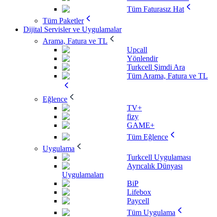
Tüm Faturasız Hat
Tüm Paketler
Dijital Servisler ve Uygulamalar
Arama, Fatura ve TL
Upcall
Yönlendir
Turkcell Şimdi Ara
Tüm Arama, Fatura ve TL
Eğlence
TV+
fizy
GAME+
Tüm Eğlence
Uygulama
Turkcell Uygulaması
Ayrıcalık Dünyası
Uygulamaları
BiP
Lifebox
Paycell
Tüm Uygulama