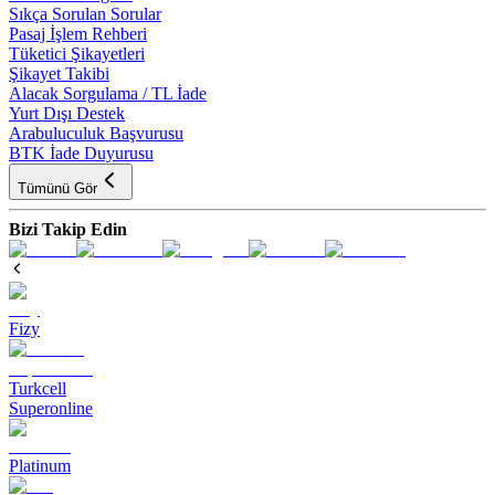
Sıkça Sorulan Sorular
Pasaj İşlem Rehberi
Tüketici Şikayetleri
Şikayet Takibi
Alacak Sorgulama / TL İade
Yurt Dışı Destek
Arabuluculuk Başvurusu
BTK İade Duyurusu
Tümünü Gör
Bizi Takip Edin
Fizy
Turkcell
Superonline
Platinum