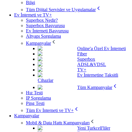
Bilgi
Tüm Dijital Servisler ve Uygulamalar
Ev İnterneti ve TV+
Superbox Nedir?
Superbox Başvurusu
Ev İnterneti Başvurusu
Altyapı Sorgulama
Kampanyalar
Online'a Özel Ev İnterneti
Fiber
Superbox
ADSL&VDSL
TV+
Ev İnternetine Taksitli
Cihazlar
Tüm Kampanyalar
Hız Testi
IP Sorgulama
Ping Testi
Tüm Ev İnterneti ve TV+
Kampanyalar
Mobil & Data Hattı Kampanyaları
Yeni Turkcell'liler