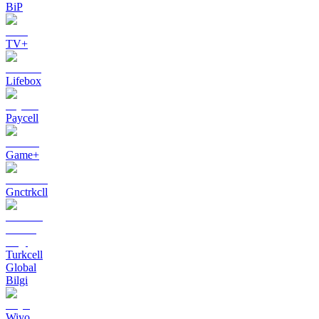
BiP
TV+
Lifebox
Paycell
Game+
Gnctrkcll
Turkcell
Global
Bilgi
Wiyo