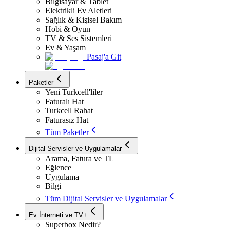
Bilgisayar & Tablet
Elektrikli Ev Aletleri
Sağlık & Kişisel Bakım
Hobi & Oyun
TV & Ses Sistemleri
Ev & Yaşam
Pasaj'a Git
Paketler
Yeni Turkcell'liler
Faturalı Hat
Turkcell Rahat
Faturasız Hat
Tüm Paketler
Dijital Servisler ve Uygulamalar
Arama, Fatura ve TL
Eğlence
Uygulama
Bilgi
Tüm Dijital Servisler ve Uygulamalar
Ev İnterneti ve TV+
Superbox Nedir?