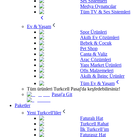
Ses Sistemleri
Medya Oynatıcılar
Tüm TV & Ses Sistemleri
Ev & Yaşam
Spor Ürünleri
Akıllı Ev Çözümleri
Bebek & Çocuk
Pet Shop
Çanta & Valiz
Araç Çözümleri
Yapı Market Ürünleri
Ofis Malzemeleri
Akıllı & İlginç Ürünler
Tüm Ev & Yaşam
Tüm ürünleri Turkcell Pasaj'da keşfedebilirsiniz!
Pasaj'a Git
Paketler
Yeni Turkcell'liler
Faturalı Hat
Turkcell Rahat
İlk Turkcell’im
Faturasız Hat