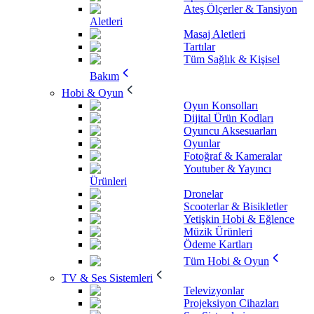
Ateş Ölçerler & Tansiyon
Aletleri
Masaj Aletleri
Tartılar
Tüm Sağlık & Kişisel
Bakım
Hobi & Oyun
Oyun Konsolları
Dijital Ürün Kodları
Oyuncu Aksesuarları
Oyunlar
Fotoğraf & Kameralar
Youtuber & Yayıncı
Ürünleri
Dronelar
Scooterlar & Bisikletler
Yetişkin Hobi & Eğlence
Müzik Ürünleri
Ödeme Kartları
Tüm Hobi & Oyun
TV & Ses Sistemleri
Televizyonlar
Projeksiyon Cihazları