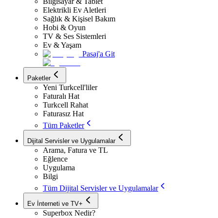
Bilgisayar & Tablet
Elektrikli Ev Aletleri
Sağlık & Kişisel Bakım
Hobi & Oyun
TV & Ses Sistemleri
Ev & Yaşam
Pasaj'a Git
Paketler
Yeni Turkcell'liler
Faturalı Hat
Turkcell Rahat
Faturasız Hat
Tüm Paketler
Dijital Servisler ve Uygulamalar
Arama, Fatura ve TL
Eğlence
Uygulama
Bilgi
Tüm Dijital Servisler ve Uygulamalar
Ev İnterneti ve TV+
Superbox Nedir?