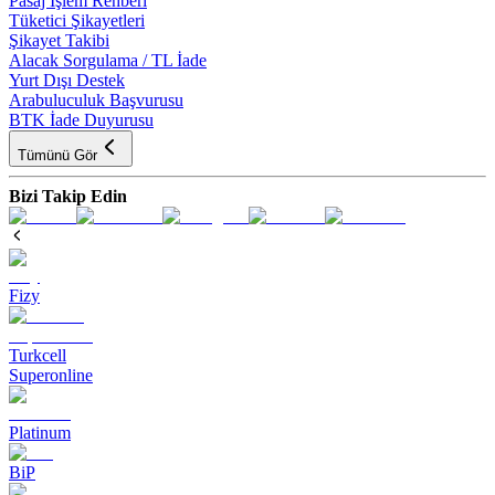
Pasaj İşlem Rehberi
Tüketici Şikayetleri
Şikayet Takibi
Alacak Sorgulama / TL İade
Yurt Dışı Destek
Arabuluculuk Başvurusu
BTK İade Duyurusu
Tümünü Gör
Bizi Takip Edin
Fizy
Turkcell
Superonline
Platinum
BiP