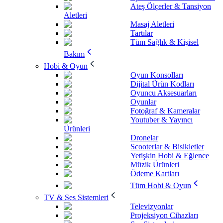
Ateş Ölçerler & Tansiyon
Aletleri
Masaj Aletleri
Tartılar
Tüm Sağlık & Kişisel
Bakım
Hobi & Oyun
Oyun Konsolları
Dijital Ürün Kodları
Oyuncu Aksesuarları
Oyunlar
Fotoğraf & Kameralar
Youtuber & Yayıncı
Ürünleri
Dronelar
Scooterlar & Bisikletler
Yetişkin Hobi & Eğlence
Müzik Ürünleri
Ödeme Kartları
Tüm Hobi & Oyun
TV & Ses Sistemleri
Televizyonlar
Projeksiyon Cihazları