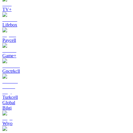
TV+
Lifebox
Paycell
Game+
Gnctrkcll
Turkcell
Global
Bilgi
Wiyo