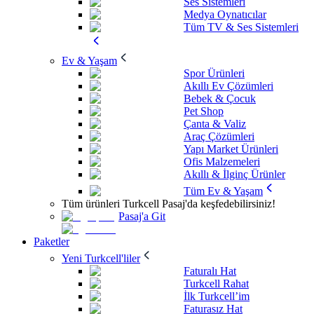
Ses Sistemleri
Medya Oynatıcılar
Tüm TV & Ses Sistemleri
Ev & Yaşam
Spor Ürünleri
Akıllı Ev Çözümleri
Bebek & Çocuk
Pet Shop
Çanta & Valiz
Araç Çözümleri
Yapı Market Ürünleri
Ofis Malzemeleri
Akıllı & İlginç Ürünler
Tüm Ev & Yaşam
Tüm ürünleri Turkcell Pasaj'da keşfedebilirsiniz!
Pasaj'a Git
Paketler
Yeni Turkcell'liler
Faturalı Hat
Turkcell Rahat
İlk Turkcell’im
Faturasız Hat