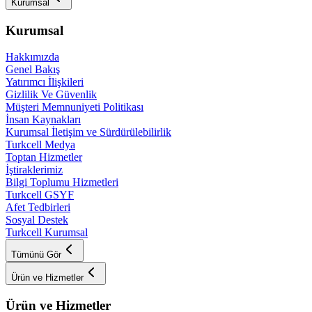
Kurumsal
Kurumsal
Hakkımızda
Genel Bakış
Yatırımcı İlişkileri
Gizlilik Ve Güvenlik
Müşteri Memnuniyeti Politikası
İnsan Kaynakları
Kurumsal İletişim ve Sürdürülebilirlik
Turkcell Medya
Toptan Hizmetler
İştiraklerimiz
Bilgi Toplumu Hizmetleri
Turkcell GSYF
Afet Tedbirleri
Sosyal Destek
Turkcell Kurumsal
Tümünü Gör
Ürün ve Hizmetler
Ürün ve Hizmetler