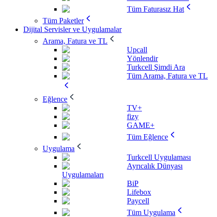
Tüm Faturasız Hat
Tüm Paketler
Dijital Servisler ve Uygulamalar
Arama, Fatura ve TL
Upcall
Yönlendir
Turkcell Şimdi Ara
Tüm Arama, Fatura ve TL
Eğlence
TV+
fizy
GAME+
Tüm Eğlence
Uygulama
Turkcell Uygulaması
Ayrıcalık Dünyası
Uygulamaları
BiP
Lifebox
Paycell
Tüm Uygulama