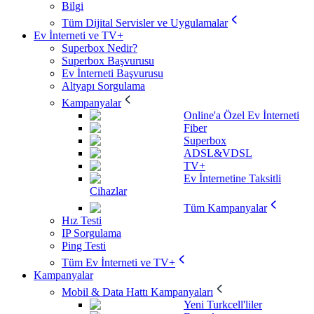
Bilgi
Tüm Dijital Servisler ve Uygulamalar
Ev İnterneti ve TV+
Superbox Nedir?
Superbox Başvurusu
Ev İnterneti Başvurusu
Altyapı Sorgulama
Kampanyalar
Online'a Özel Ev İnterneti
Fiber
Superbox
ADSL&VDSL
TV+
Ev İnternetine Taksitli
Cihazlar
Tüm Kampanyalar
Hız Testi
IP Sorgulama
Ping Testi
Tüm Ev İnterneti ve TV+
Kampanyalar
Mobil & Data Hattı Kampanyaları
Yeni Turkcell'liler