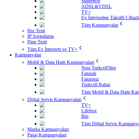
Superbox
ADSL&VDSL
TV+
Ev İnternetine Taksitli Cihazl
Tüm Kampanyalar
Hız Testi
IP Sorgulama
Ping Testi
Tüm Ev İnterneti ve TV+
Kampanyalar
Mobil & Data Hattı Kampanyaları
Yeni Turkcell'liler
Faturalı
Faturasız
Turkcell Rahat
Tüm Mobil & Data Hattı Kam
Dijital Servis Kampanyaları
TV+
Lifebox
Bip
Tüm Dijital Servis Kampanya
Marka Kampanyaları
Pasaj Kampanyaları