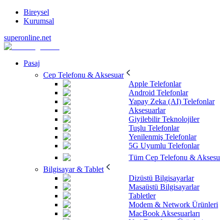
Bireysel
Kurumsal
superonline.net
Pasaj
Cep Telefonu & Aksesuar
Apple Telefonlar
Android Telefonlar
Yapay Zeka (AI) Telefonlar
Aksesuarlar
Giyilebilir Teknolojiler
Tuşlu Telefonlar
Yenilenmiş Telefonlar
5G Uyumlu Telefonlar
Tüm Cep Telefonu & Aksesu
Bilgisayar & Tablet
Dizüstü Bilgisayarlar
Masaüstü Bilgisayarlar
Tabletler
Modem & Network Ürünleri
MacBook Aksesuarları