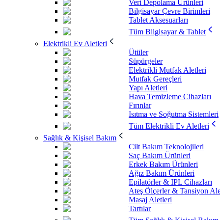
Veri Depolama Ürünleri
Bilgisayar Çevre Birimleri
Tablet Aksesuarları
Tüm Bilgisayar & Tablet
Elektrikli Ev Aletleri
Ütüler
Süpürgeler
Elektrikli Mutfak Aletleri
Mutfak Gereçleri
Yapı Aletleri
Hava Temizleme Cihazları
Fırınlar
Isıtma ve Soğutma Sistemleri
Tüm Elektrikli Ev Aletleri
Sağlık & Kişisel Bakım
Cilt Bakım Teknolojileri
Saç Bakım Ürünleri
Erkek Bakım Ürünleri
Ağız Bakım Ürünleri
Epilatörler & IPL Cihazları
Ateş Ölçerler & Tansiyon Ale
Masaj Aletleri
Tartılar