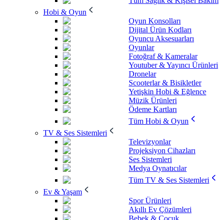
Tüm Sağlık & Kişisel Bakım
Hobi & Oyun
Oyun Konsolları
Dijital Ürün Kodları
Oyuncu Aksesuarları
Oyunlar
Fotoğraf & Kameralar
Youtuber & Yayıncı Ürünleri
Dronelar
Scooterlar & Bisikletler
Yetişkin Hobi & Eğlence
Müzik Ürünleri
Ödeme Kartları
Tüm Hobi & Oyun
TV & Ses Sistemleri
Televizyonlar
Projeksiyon Cihazları
Ses Sistemleri
Medya Oynatıcılar
Tüm TV & Ses Sistemleri
Ev & Yaşam
Spor Ürünleri
Akıllı Ev Çözümleri
Bebek & Çocuk