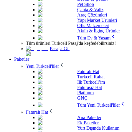
Pet Shop
Çanta & Valiz
Araç Çözümleri
Yapı Market Ürünleri
Ofis Malzemeleri
Akıllı & İlginç Ürünler
Tüm Ev & Yaşam
Tüm ürünleri Turkcell Pasaj'da keşfedebilirsiniz!
Pasaj'a Git
Paketler
Yeni Turkcell'liler
Faturalı Hat
Turkcell Rahat
İlk Turkcell’im
Faturasız Hat
Platinum
GNÇ
Tüm Yeni Turkcell'liler
Faturalı Hat
Ana Paketler
Ek Paketler
Yurt Dışında Kullanım