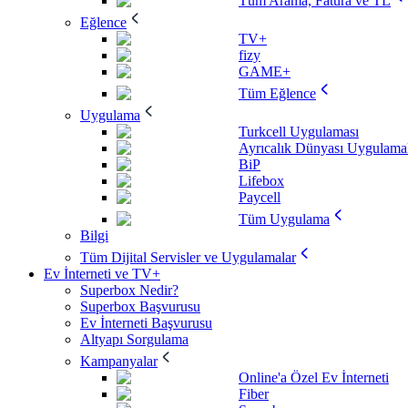
Tüm Arama, Fatura ve TL
Eğlence
TV+
fizy
GAME+
Tüm Eğlence
Uygulama
Turkcell Uygulaması
Ayrıcalık Dünyası Uygulamal
BiP
Lifebox
Paycell
Tüm Uygulama
Bilgi
Tüm Dijital Servisler ve Uygulamalar
Ev İnterneti ve TV+
Superbox Nedir?
Superbox Başvurusu
Ev İnterneti Başvurusu
Altyapı Sorgulama
Kampanyalar
Online'a Özel Ev İnterneti
Fiber