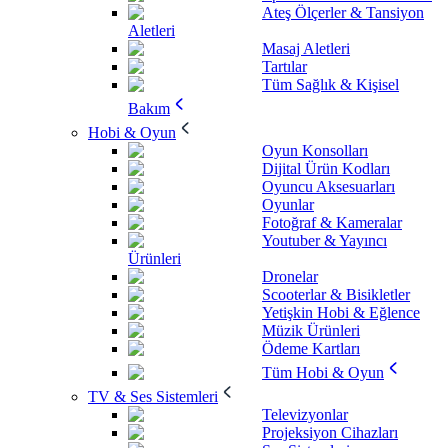
Ateş Ölçerler & Tansiyon
Aletleri
Masaj Aletleri
Tartılar
Tüm Sağlık & Kişisel
Bakım
Hobi & Oyun
Oyun Konsolları
Dijital Ürün Kodları
Oyuncu Aksesuarları
Oyunlar
Fotoğraf & Kameralar
Youtuber & Yayıncı
Ürünleri
Dronelar
Scooterlar & Bisikletler
Yetişkin Hobi & Eğlence
Müzik Ürünleri
Ödeme Kartları
Tüm Hobi & Oyun
TV & Ses Sistemleri
Televizyonlar
Projeksiyon Cihazları