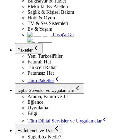
Bilgisayar & Tablet
Elektrikli Ev Aletleri
Sağlık & Kişisel Bakım
Hobi & Oyun
TV & Ses Sistemleri
Ev & Yaşam
Pasaj'a Git
Paketler
Yeni Turkcell'liler
Faturalı Hat
Turkcell Rahat
Faturasız Hat
Tüm Paketler
Dijital Servisler ve Uygulamalar
Arama, Fatura ve TL
Eğlence
Uygulama
Bilgi
Tüm Dijital Servisler ve Uygulamalar
Ev İnterneti ve TV+
Superbox Nedir?