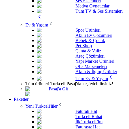
Ses Sistemleri
Medya Oynatıcılar
Tüm TV & Ses Sistemleri
Ev & Yaşam
Spor Ürünleri
Akıllı Ev Çözümleri
Bebek & Çocuk
Pet Shop
Çanta & Valiz
Araç Çözümleri
Yapı Market Ürünleri
Ofis Malzemeleri
Akıllı & İlginç Ürünler
Tüm Ev & Yaşam
Tüm ürünleri Turkcell Pasaj'da keşfedebilirsiniz!
Pasaj'a Git
Paketler
Yeni Turkcell'liler
Faturalı Hat
Turkcell Rahat
İlk Turkcell’im
Faturasız Hat