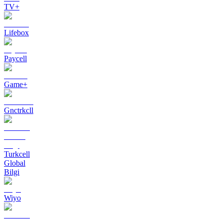
TV+
Lifebox
Paycell
Game+
Gnctrkcll
Turkcell
Global
Bilgi
Wiyo