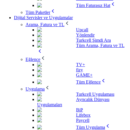
Tüm Faturasız Hat
Tüm Paketler
Dijital Servisler ve Uygulamalar
Arama, Fatura ve TL
Upcall
Yönlendir
Turkcell Şimdi Ara
Tüm Arama, Fatura ve TL
Eğlence
TV+
fizy
GAME+
Tüm Eğlence
Uygulama
Turkcell Uygulaması
Ayrıcalık Dünyası
Uygulamaları
BiP
Lifebox
Paycell
Tüm Uygulama