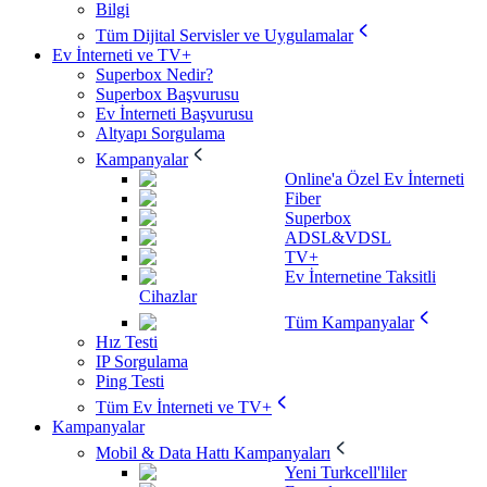
Bilgi
Tüm Dijital Servisler ve Uygulamalar
Ev İnterneti ve TV+
Superbox Nedir?
Superbox Başvurusu
Ev İnterneti Başvurusu
Altyapı Sorgulama
Kampanyalar
Online'a Özel Ev İnterneti
Fiber
Superbox
ADSL&VDSL
TV+
Ev İnternetine Taksitli
Cihazlar
Tüm Kampanyalar
Hız Testi
IP Sorgulama
Ping Testi
Tüm Ev İnterneti ve TV+
Kampanyalar
Mobil & Data Hattı Kampanyaları
Yeni Turkcell'liler