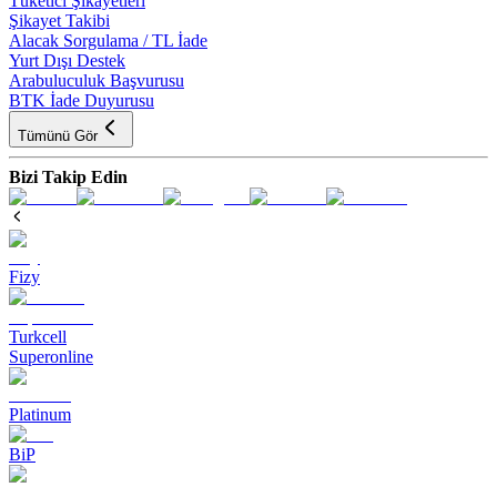
Tüketici Şikayetleri
Şikayet Takibi
Alacak Sorgulama / TL İade
Yurt Dışı Destek
Arabuluculuk Başvurusu
BTK İade Duyurusu
Tümünü Gör
Bizi Takip Edin
Fizy
Turkcell
Superonline
Platinum
BiP