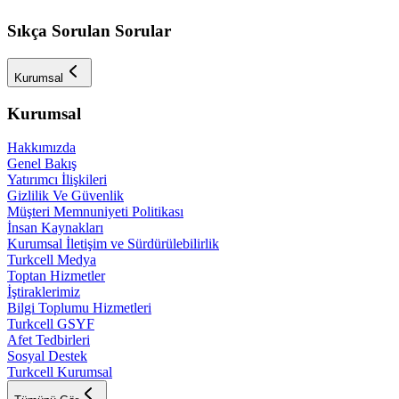
Sıkça Sorulan Sorular
Kurumsal
Kurumsal
Hakkımızda
Genel Bakış
Yatırımcı İlişkileri
Gizlilik Ve Güvenlik
Müşteri Memnuniyeti Politikası
İnsan Kaynakları
Kurumsal İletişim ve Sürdürülebilirlik
Turkcell Medya
Toptan Hizmetler
İştiraklerimiz
Bilgi Toplumu Hizmetleri
Turkcell GSYF
Afet Tedbirleri
Sosyal Destek
Turkcell Kurumsal