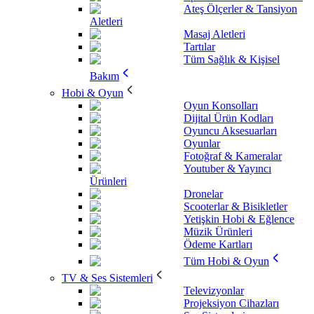
Ateş Ölçerler & Tansiyon
Aletleri
Masaj Aletleri
Tartılar
Tüm Sağlık & Kişisel
Bakım
Hobi & Oyun
Oyun Konsolları
Dijital Ürün Kodları
Oyuncu Aksesuarları
Oyunlar
Fotoğraf & Kameralar
Youtuber & Yayıncı
Ürünleri
Dronelar
Scooterlar & Bisikletler
Yetişkin Hobi & Eğlence
Müzik Ürünleri
Ödeme Kartları
Tüm Hobi & Oyun
TV & Ses Sistemleri
Televizyonlar
Projeksiyon Cihazları