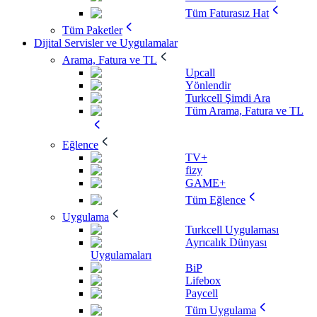
Tüm Faturasız Hat
Tüm Paketler
Dijital Servisler ve Uygulamalar
Arama, Fatura ve TL
Upcall
Yönlendir
Turkcell Şimdi Ara
Tüm Arama, Fatura ve TL
Eğlence
TV+
fizy
GAME+
Tüm Eğlence
Uygulama
Turkcell Uygulaması
Ayrıcalık Dünyası
Uygulamaları
BiP
Lifebox
Paycell
Tüm Uygulama