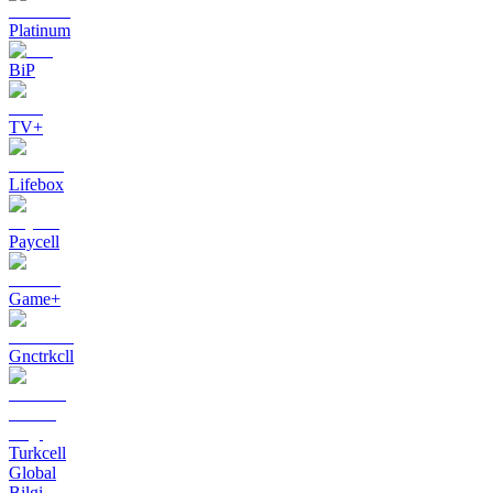
Platinum
BiP
TV+
Lifebox
Paycell
Game+
Gnctrkcll
Turkcell
Global
Bilgi