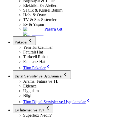
Bilgisayar & Tablet
Elektrikli Ev Aletleri
Sağlık & Kişisel Bakım
Hobi & Oyun
TV & Ses Sistemleri
Ev & Yaşam
Pasaj'a Git
Paketler
Yeni Turkcell'liler
Faturalı Hat
Turkcell Rahat
Faturasız Hat
Tüm Paketler
Dijital Servisler ve Uygulamalar
Arama, Fatura ve TL
Eğlence
Uygulama
Bilgi
Tüm Dijital Servisler ve Uygulamalar
Ev İnterneti ve TV+
Superbox Nedir?