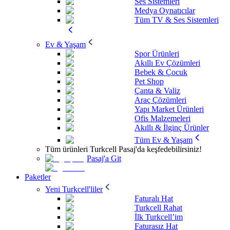
Ses Sistemleri
Medya Oynatıcılar
Tüm TV & Ses Sistemleri
Ev & Yaşam
Spor Ürünleri
Akıllı Ev Çözümleri
Bebek & Çocuk
Pet Shop
Çanta & Valiz
Araç Çözümleri
Yapı Market Ürünleri
Ofis Malzemeleri
Akıllı & İlginç Ürünler
Tüm Ev & Yaşam
Tüm ürünleri Turkcell Pasaj'da keşfedebilirsiniz!
Pasaj'a Git
Paketler
Yeni Turkcell'liler
Faturalı Hat
Turkcell Rahat
İlk Turkcell’im
Faturasız Hat