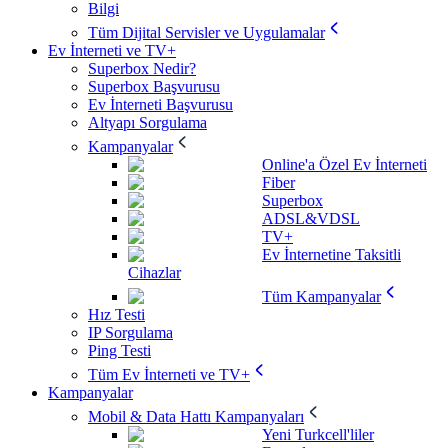
Bilgi
Tüm Dijital Servisler ve Uygulamalar
Ev İnterneti ve TV+
Superbox Nedir?
Superbox Başvurusu
Ev İnterneti Başvurusu
Altyapı Sorgulama
Kampanyalar
Online'a Özel Ev İnterneti
Fiber
Superbox
ADSL&VDSL
TV+
Ev İnternetine Taksitli
Cihazlar
Tüm Kampanyalar
Hız Testi
IP Sorgulama
Ping Testi
Tüm Ev İnterneti ve TV+
Kampanyalar
Mobil & Data Hattı Kampanyaları
Yeni Turkcell'liler