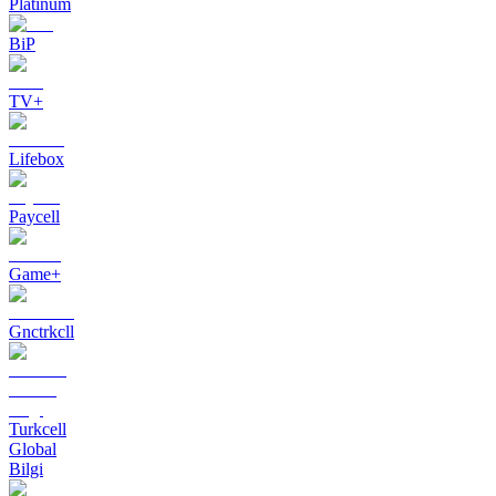
Platinum
BiP
TV+
Lifebox
Paycell
Game+
Gnctrkcll
Turkcell
Global
Bilgi