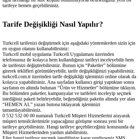
tarifeye hemen geçebilirsiniz.
Tarife Değişikliği Nasıl Yapılır?
Turkcell tarifenizi değiştirmek için aşağıdaki yöntemlerden sizin için
en uygun olanını kullanabilirsiniz:
Turkcell mobil uygulama Turkcell Uygulaması üzerinden
telefonunuz ile kolayca hem kullandığınız tarifeyi inceleyebilir hem
de tarifenizi değiştirebilirsiniz. Bunun için “Paketler” bölümüne
girerek teklifleri görüntüleyebilir, tarife değişikliğinizi yapabilirsiniz.
turkcell.com.tr üzerinden tarife değişikliği işleminizi online olarak da
kolayca yapabilirsiniz. Ana sayfadan kullanıcı girişi yaptıktan sonra
sayfanın en altında bulunan “Ürün ve Hizmetler” bölümüne tıklayın.
Bu bölümden paketler, kampanyalar ve tarifeleri inceleyip seçmek
istediğiniz paketi belirleyebilir, beğendiğiniz paketin altında yer alan
“HEMEN AL” yazan butona tıklayarak işleminizi
tamamlayabilirsiniz.
0 532 532 00 00 numaralı Turkcell Müşteri Hizmetlerini arayarak
müşteri temsilcilerimizle yapacağınız görüşme sonrası yeni bir
tarifeye geçebilirsiniz. Hangi tarifeye geçebileceğiniz konusunda da
Müşteri Hizmetlerinden yardım alabilirsiniz.
Eğer hangi tarifeye geçmek istediğinize karar verdiyseniz SMS