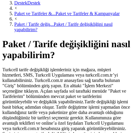
Destek
Destek
Paket ve Tarifeler &...
Paket ve Tarifeler & Kampanyalar
Paket / Tarife değiş...
Paket / Tarife değişikliğini nasıl
yapabilirim?
Paket / Tarife değişikliğini nasıl
yapabilirim?
Turkcell tarife değişikliği işlemleriniz için mağaza, müşteri
hizmetleri, SMS, Turkcell Uygulaması veya turkcell.com.tr’yi
kullanabilirsiniz. Turkcell.com.tr anasayfası sağ tarafta bulunan
"Giriş" bölümünden giriş yapın. En alttaki "İşlem Merkezi"
seçeneğine tıklayın. Açılan sayfada sol taraftaki menüde "Paket ve
Tarifelerim" bölümünden mevcut paket ve tarifelerini
görüntüleyebilir ve değişiklik yapabilirsiniz.Tarife değişikliği işlemi
basit birkaç adımdan oluşur. Tarife değiştirme işlemi yapmadan önce
kullandığınız tarife veya paketinize göre daha avantajlı olduğunu
düşündüğünüz bir tarifeyi seçmeniz gerekir. Kullanımınıza göre
avantajlı teklifleri ve online’a özel faydaları Turkcell Uygulaması
veya turkcell.com.tr hesabınıza giriş yaparak görüntüleyebilirsiniz.