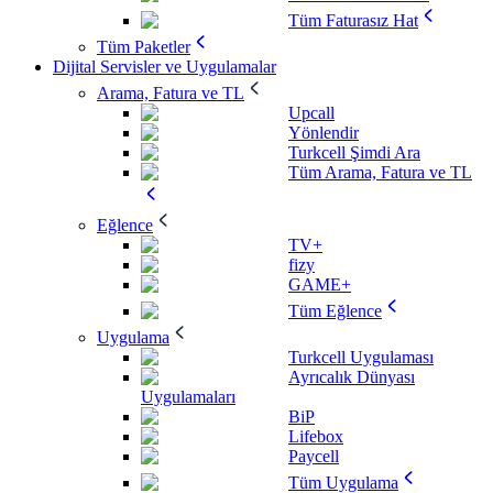
Tüm Faturasız Hat
Tüm Paketler
Dijital Servisler ve Uygulamalar
Arama, Fatura ve TL
Upcall
Yönlendir
Turkcell Şimdi Ara
Tüm Arama, Fatura ve TL
Eğlence
TV+
fizy
GAME+
Tüm Eğlence
Uygulama
Turkcell Uygulaması
Ayrıcalık Dünyası
Uygulamaları
BiP
Lifebox
Paycell
Tüm Uygulama