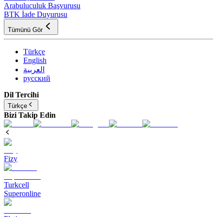
Arabuluculuk Başvurusu
BTK İade Duyurusu
Tümünü Gör
Türkçe
English
العربية
русский
Dil Tercihi
Türkçe
Bizi Takip Edin
Fizy
Turkcell
Superonline