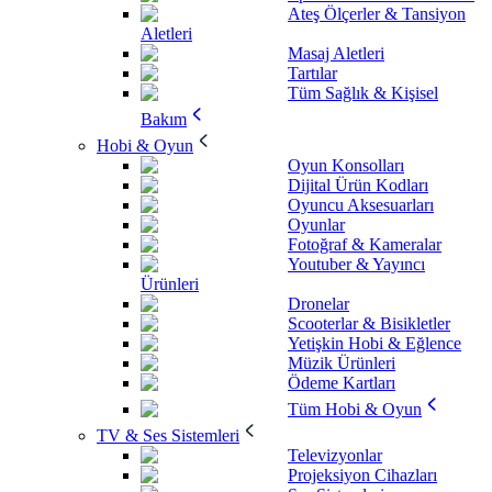
Ateş Ölçerler & Tansiyon
Aletleri
Masaj Aletleri
Tartılar
Tüm Sağlık & Kişisel
Bakım
Hobi & Oyun
Oyun Konsolları
Dijital Ürün Kodları
Oyuncu Aksesuarları
Oyunlar
Fotoğraf & Kameralar
Youtuber & Yayıncı
Ürünleri
Dronelar
Scooterlar & Bisikletler
Yetişkin Hobi & Eğlence
Müzik Ürünleri
Ödeme Kartları
Tüm Hobi & Oyun
TV & Ses Sistemleri
Televizyonlar
Projeksiyon Cihazları