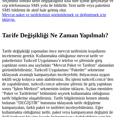
Seçiminiz sonrası tarife değişikliğiniz kısa süre içinde gerçekleşir ve
cep telefonunuza SMS yolu ile bildirilir. Yeni tarife veya paketiniz
SMS bildirimi ile aktif hale gelmiş olur.
Mevcut paket ve tarifelerinizi görüntülemek ve değiştirmek için
tıklayın.
Tarife Değişikliği Ne Zaman Yapılmalı?​
Tarife değişikliği yapmadan önce mevcut tarifenizin koşullarını
incelemeniz gerekir. Kullanmakta olduğunuz mevcut tarife ve
paketlerinizi Turkcell Uygulaması’e telefon ve şifrenizle giriş
yaptıktan sonra ana sayfadaki “Mevcut Paket ve Tarifem” alanından
görüntülebilirsiniz. Turkcell Uygulaması “Paketler” sekmesine
tıklayarak avantajlı kampanyaları inceleyebilir, ihtiyacınıza uygun
teklifi seçip kolayca satın alabilirsiniz. Bu işlemi turkcell.com.tr’den
de yapabilirsiniz. turkcell.com.tr adresine şifreniz ile giriş yaptıktan
sonra “İşlem Merkezi” sekmesinin üstüne tıklayın. Açılan menüden
“Paket ve Tarifelerim” bölümünü seçerek kullanmakta olduğunuz
tarife bilgilerine ulaşabilirsiniz. Tarife bilgilerinizin hemen altında
bulunan “DEĞİŞTİR” butonuna tıklayarak tarife değiştirme
kampanyaları, farklı paket ve tarifeleri inceleyebilirsiniz. Eğer
kullanmakta olduğunuz tarife, paket veya kampanyanın değişimi ile
ilgili herhangi bir süre koşulu bulunmuyorsa belirlediğiniz yeni bir