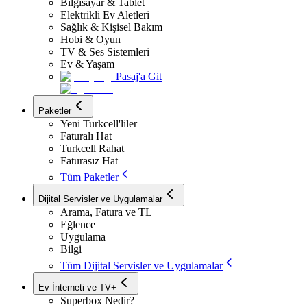
Bilgisayar & Tablet
Elektrikli Ev Aletleri
Sağlık & Kişisel Bakım
Hobi & Oyun
TV & Ses Sistemleri
Ev & Yaşam
Pasaj'a Git
Paketler
Yeni Turkcell'liler
Faturalı Hat
Turkcell Rahat
Faturasız Hat
Tüm Paketler
Dijital Servisler ve Uygulamalar
Arama, Fatura ve TL
Eğlence
Uygulama
Bilgi
Tüm Dijital Servisler ve Uygulamalar
Ev İnterneti ve TV+
Superbox Nedir?