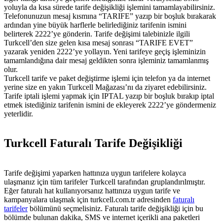
yoluyla da kısa sürede tarife değişikliği işlemini tamamlayabilirsiniz.
Telefonunuzun mesaj kısmına “TARIFE” yazıp bir boşluk bırakarak
ardından yine büyük harflerle belirlediğiniz tarifenin ismini
belirterek 2222’ye gönderin. Tarife değişimi talebinizle ilgili
Turkcell’den size gelen kısa mesaj sonrası “TARIFE EVET”
yazarak yeniden 2222’ye yollayın. Yeni tarifeye geçiş işleminizin
tamamlandığına dair mesaj geldikten sonra işleminiz tamamlanmış
olur.
Turkcell tarife ve paket değiştirme işlemi için telefon ya da internet
yerine size en yakın Turkcell Mağazası’nı da ziyaret edebilirsiniz.
Tarife iptali işlemi yapmak için IPTAL yazıp bir boşluk bırakıp iptal
etmek istediğiniz tarifenin ismini de ekleyerek 2222’ye göndermeniz
yeterlidir.
Turkcell Faturalı Tarife Değişikliği
Tarife değişimi yaparken hattınıza uygun tarifelere kolayca
ulaşmanız için tüm tarifeler Turkcell tarafından gruplandırılmıştır.
Eğer faturalı hat kullanıyorsanız hattınıza uygun tarife ve
kampanyalara ulaşmak için turkcell.com.tr adresinden
faturalı
tarifeler​
bölümünü seçmelisiniz. Faturalı tarife değişikliği için bu
bölümde bulunan dakika, SMS ve internet içerikli ana paketleri