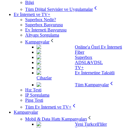
Bilgi
Tüm Dijital Servisler ve Uygulamalar
Ev İnterneti ve TV+
Superbox Nedir?
Superbox Başvurusu
Ev İnterneti Başvurusu
Altyapı Sorgulama
Kampanyalar
Online'a Özel Ev İnterneti
Fiber
Superbox
ADSL&VDSL
TV+
Ev İnternetine Taksitli
Cihazlar
Tüm Kampanyalar
Hız Testi
IP Sorgulama
Ping Testi
Tüm Ev İnterneti ve TV+
Kampanyalar
Mobil & Data Hattı Kampanyaları
Yeni Turkcell'liler