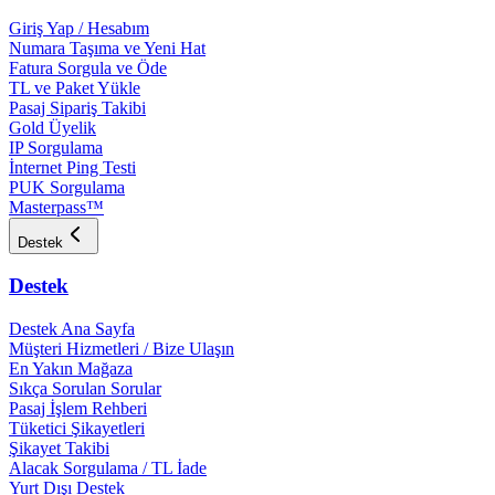
Giriş Yap / Hesabım
Numara Taşıma ve Yeni Hat
Fatura Sorgula ve Öde
TL ve Paket Yükle
Pasaj Sipariş Takibi
Gold Üyelik
IP Sorgulama
İnternet Ping Testi
PUK Sorgulama
Masterpass™
Destek
Destek
Destek Ana Sayfa
Müşteri Hizmetleri / Bize Ulaşın
En Yakın Mağaza
Sıkça Sorulan Sorular
Pasaj İşlem Rehberi
Tüketici Şikayetleri
Şikayet Takibi
Alacak Sorgulama / TL İade
Yurt Dışı Destek