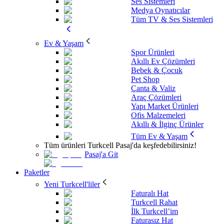
Ses Sistemleri
Medya Oynatıcılar
Tüm TV & Ses Sistemleri
Ev & Yaşam
Spor Ürünleri
Akıllı Ev Çözümleri
Bebek & Çocuk
Pet Shop
Çanta & Valiz
Araç Çözümleri
Yapı Market Ürünleri
Ofis Malzemeleri
Akıllı & İlginç Ürünler
Tüm Ev & Yaşam
Tüm ürünleri Turkcell Pasaj'da keşfedebilirsiniz!
Pasaj'a Git
Paketler
Yeni Turkcell'liler
Faturalı Hat
Turkcell Rahat
İlk Turkcell’im
Faturasız Hat