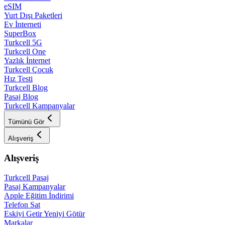
eSIM
Yurt Dışı Paketleri
Ev İnterneti
SuperBox
Turkcell 5G
Turkcell One
Yazlık İnternet
Turkcell Çocuk
Hız Testi
Turkcell Blog
Pasaj Blog
Turkcell Kampanyalar
Tümünü Gör
Alışveriş
Alışveriş
Turkcell Pasaj
Pasaj Kampanyalar
Apple Eğitim İndirimi
Telefon Sat
Eskiyi Getir Yeniyi Götür
Markalar