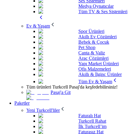
Ses Sistemleri
Medya Oynatıcılar
Tüm TV & Ses Sistemleri
Ev & Yaşam
Spor Ürünleri
Akıllı Ev Çözümleri
Bebek & Çocuk
Pet Shop
Çanta & Valiz
Araç Çözümleri
Yapı Market Ürünleri
Ofis Malzemeleri
Akıllı & İlginç Ürünler
Tüm Ev & Yaşam
Tüm ürünleri Turkcell Pasaj'da keşfedebilirsiniz!
Pasaj'a Git
Paketler
Yeni Turkcell'liler
Faturalı Hat
Turkcell Rahat
İlk Turkcell’im
Faturasız Hat