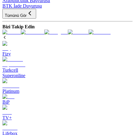
Arabuluculuk Başvurusu
BTK İade Duyurusu
Tümünü Gör
Bizi Takip Edin
Fizy
Turkcell
Superonline
Platinum
BiP
TV+
Lifebox