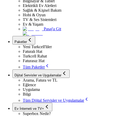
Bilgisayar & Tablet
Elektrikli Ev Aletleri
Sağlık & Kişisel Bakım
Hobi & Oyun
TV & Ses Sistemleri
Ev & Yaşam
Pasaj'a Git
Paketler
Yeni Turkcell'liler
Faturalı Hat
Turkcell Rahat
Faturasız Hat
Tüm Paketler
Dijital Servisler ve Uygulamalar
Arama, Fatura ve TL
Eğlence
Uygulama
Bilgi
Tüm Dijital Servisler ve Uygulamalar
Ev İnterneti ve TV+
Superbox Nedir?