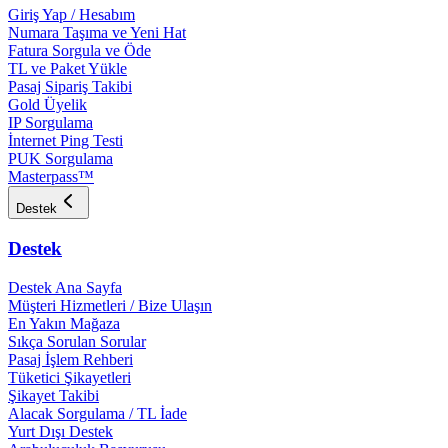
Giriş Yap / Hesabım
Numara Taşıma ve Yeni Hat
Fatura Sorgula ve Öde
TL ve Paket Yükle
Pasaj Sipariş Takibi
Gold Üyelik
IP Sorgulama
İnternet Ping Testi
PUK Sorgulama
Masterpass™
Destek
Destek
Destek Ana Sayfa
Müşteri Hizmetleri / Bize Ulaşın
En Yakın Mağaza
Sıkça Sorulan Sorular
Pasaj İşlem Rehberi
Tüketici Şikayetleri
Şikayet Takibi
Alacak Sorgulama / TL İade
Yurt Dışı Destek