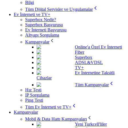
Bilgi
Tüm Dijital Servisler ve Uygulamalar
Ev İnterneti ve TV+
Superbox Nedir?
Superbox Başvurusu
Ev İnterneti Başvurusu
Altyapı Sorgulama
Kampanyalar
Online'a Özel Ev İnterneti
Fiber
Superbox
ADSL&VDSL
TV+
Ev İnternetine Taksitli
Cihazlar
Tüm Kampanyalar
Hız Testi
IP Sorgulama
Ping Testi
Tüm Ev İnterneti ve TV+
Kampanyalar
Mobil & Data Hattı Kampanyaları
Yeni Turkcell'liler