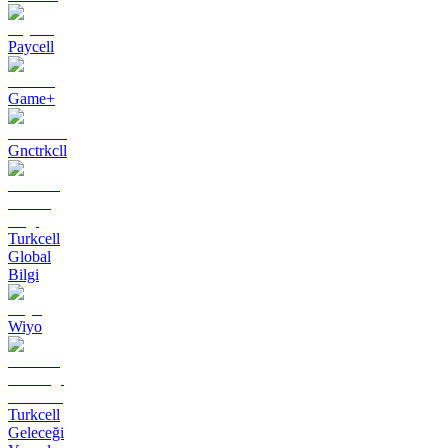
Paycell
Game+
Gnctrkcll
Turkcell
Global
Bilgi
Wiyo
Turkcell
Geleceği