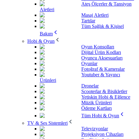
Ateş Ölçerler & Tansiyon
Aletleri
Masaj Aletleri
Tartılar
Tüm Sağlık & Kişisel
Bakım
Hobi & Oyun
Oyun Konsolları
Dijital Ürün Kodları
Oyuncu Aksesuarları
Oyunlar
Fotoğraf & Kameralar
Youtuber & Yayıncı
Ürünleri
Dronelar
Scooterlar & Bisikletler
Yetişkin Hobi & Eğlence
Müzik Ürünleri
Ödeme Kartları
Tüm Hobi & Oyun
TV & Ses Sistemleri
Televizyonlar
Projeksiyon Cihazları