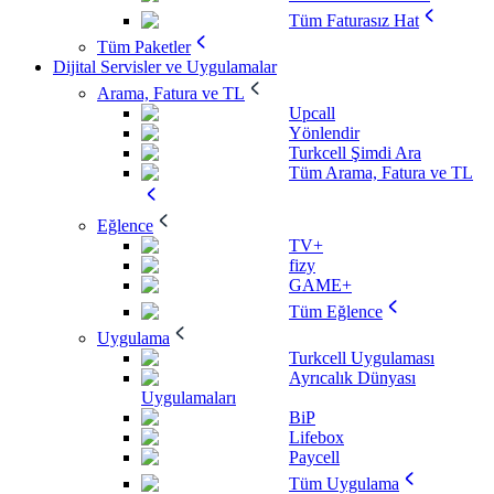
Tüm Faturasız Hat
Tüm Paketler
Dijital Servisler ve Uygulamalar
Arama, Fatura ve TL
Upcall
Yönlendir
Turkcell Şimdi Ara
Tüm Arama, Fatura ve TL
Eğlence
TV+
fizy
GAME+
Tüm Eğlence
Uygulama
Turkcell Uygulaması
Ayrıcalık Dünyası
Uygulamaları
BiP
Lifebox
Paycell
Tüm Uygulama