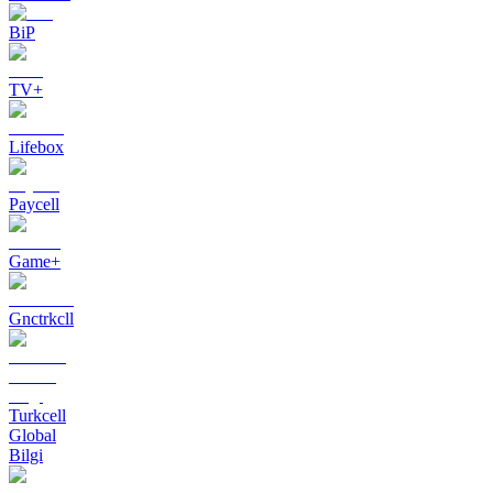
BiP
TV+
Lifebox
Paycell
Game+
Gnctrkcll
Turkcell
Global
Bilgi