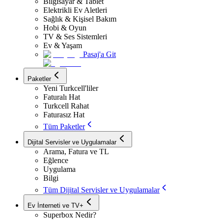
Bilgisayar & Tablet
Elektrikli Ev Aletleri
Sağlık & Kişisel Bakım
Hobi & Oyun
TV & Ses Sistemleri
Ev & Yaşam
Pasaj'a Git
Paketler
Yeni Turkcell'liler
Faturalı Hat
Turkcell Rahat
Faturasız Hat
Tüm Paketler
Dijital Servisler ve Uygulamalar
Arama, Fatura ve TL
Eğlence
Uygulama
Bilgi
Tüm Dijital Servisler ve Uygulamalar
Ev İnterneti ve TV+
Superbox Nedir?