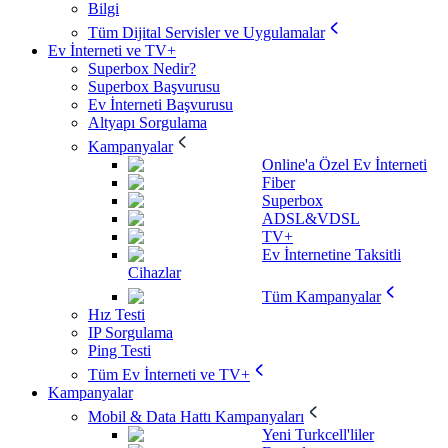
Bilgi
Tüm Dijital Servisler ve Uygulamalar
Ev İnterneti ve TV+
Superbox Nedir?
Superbox Başvurusu
Ev İnterneti Başvurusu
Altyapı Sorgulama
Kampanyalar
Online'a Özel Ev İnterneti
Fiber
Superbox
ADSL&VDSL
TV+
Ev İnternetine Taksitli
Cihazlar
Tüm Kampanyalar
Hız Testi
IP Sorgulama
Ping Testi
Tüm Ev İnterneti ve TV+
Kampanyalar
Mobil & Data Hattı Kampanyaları
Yeni Turkcell'liler