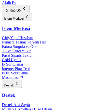
Akıllı Ev
Tümünü Gör
İşlem Merkezi
İşlem Merkezi
Giriş Yap / Hesabım
Numara Taşıma ve Yeni Hat
Fatura Sorgula ve Öde
TL ve Paket Yükle
Pasaj Sipariş Takibi
Gold Üyelik
IP Sorgulama
İnternet Ping Testi
PUK Sorgulama
Masterpass™
Destek
Destek
Destek Ana Sayfa
Müşteri Hizmetleri / Bize Ulaşın