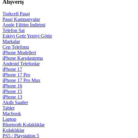
Alışveriş
Turkcell Pasaj
Pasaj Kampanyalar
Apple Eğitim İndirimi
Telefon Sat
Eskiyi Getir Yeniyi Götür
Markalar
Cep Telefonu
iPhone Modelleri
iPhone Karşılaştırma
Android Telefonlar
iPhone 17
iPhone 17 Pro
iPhone 17 Pro Max
iPhone 16
iPhone 15
iPhone 13
Akıllı Saatler
Tablet
Macbook
Laptop
Bluetooth Kulaklıklar
Kulaklıklar
PS5 / Playstation 5