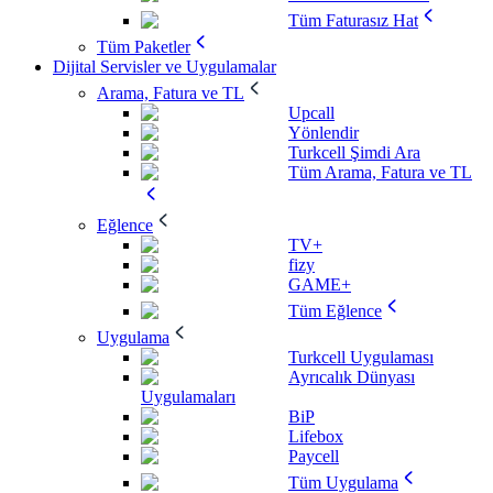
Tüm Faturasız Hat
Tüm Paketler
Dijital Servisler ve Uygulamalar
Arama, Fatura ve TL
Upcall
Yönlendir
Turkcell Şimdi Ara
Tüm Arama, Fatura ve TL
Eğlence
TV+
fizy
GAME+
Tüm Eğlence
Uygulama
Turkcell Uygulaması
Ayrıcalık Dünyası
Uygulamaları
BiP
Lifebox
Paycell
Tüm Uygulama