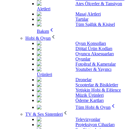
Ateş Ölçerler & Tansiyon
Aletleri
Masaj Aletleri
Tartılar
Tüm Sağlık & Kişisel
Bakım
Hobi & Oyun
Oyun Konsolları
Dijital Ürün Kodları
Oyuncu Aksesuarları
Oyunlar
Fotoğraf & Kameralar
Youtuber & Yayıncı
Ürünleri
Dronelar
Scooterlar & Bisikletler
Yetişkin Hobi & Eğlence
Müzik Ürünleri
Ödeme Kartları
Tüm Hobi & Oyun
TV & Ses Sistemleri
Televizyonlar
Projeksiyon Cihazları