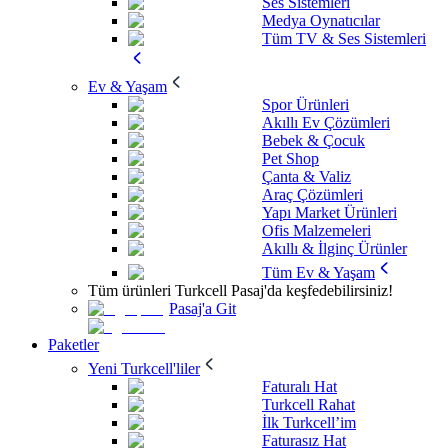
Ses Sistemleri
Medya Oynatıcılar
Tüm TV & Ses Sistemleri
Ev & Yaşam
Spor Ürünleri
Akıllı Ev Çözümleri
Bebek & Çocuk
Pet Shop
Çanta & Valiz
Araç Çözümleri
Yapı Market Ürünleri
Ofis Malzemeleri
Akıllı & İlginç Ürünler
Tüm Ev & Yaşam
Tüm ürünleri Turkcell Pasaj'da keşfedebilirsiniz!
Pasaj'a Git
Paketler
Yeni Turkcell'liler
Faturalı Hat
Turkcell Rahat
İlk Turkcell’im
Faturasız Hat