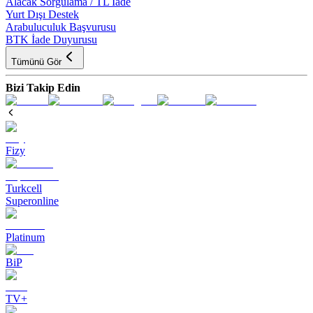
Alacak Sorgulama / TL İade
Yurt Dışı Destek
Arabuluculuk Başvurusu
BTK İade Duyurusu
Tümünü Gör
Bizi Takip Edin
Fizy
Turkcell
Superonline
Platinum
BiP
TV+