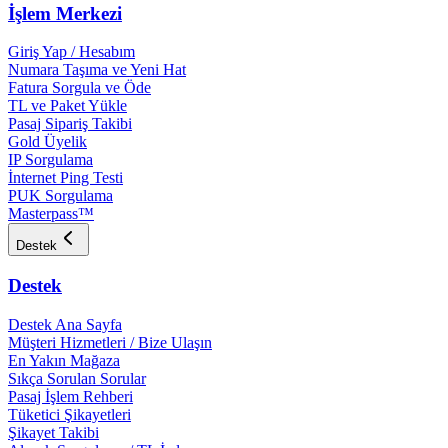
İşlem Merkezi
Giriş Yap / Hesabım
Numara Taşıma ve Yeni Hat
Fatura Sorgula ve Öde
TL ve Paket Yükle
Pasaj Sipariş Takibi
Gold Üyelik
IP Sorgulama
İnternet Ping Testi
PUK Sorgulama
Masterpass™
Destek
Destek
Destek Ana Sayfa
Müşteri Hizmetleri / Bize Ulaşın
En Yakın Mağaza
Sıkça Sorulan Sorular
Pasaj İşlem Rehberi
Tüketici Şikayetleri
Şikayet Takibi