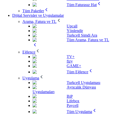
Tüm Faturasız Hat
Tüm Paketler
Dijital Servisler ve Uygulamalar
Arama, Fatura ve TL
Upcall
Yönlendir
Turkcell Şimdi Ara
Tüm Arama, Fatura ve TL
Eğlence
TV+
fizy
GAME+
Tüm Eğlence
Uygulama
Turkcell Uygulaması
Ayrıcalık Dünyası
Uygulamaları
BiP
Lifebox
Paycell
Tüm Uygulama