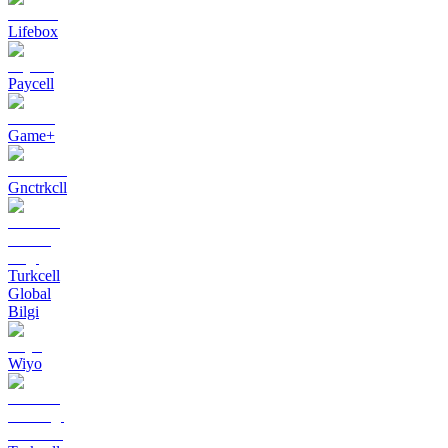
Lifebox
Paycell
Game+
Gnctrkcll
Turkcell
Global
Bilgi
Wiyo