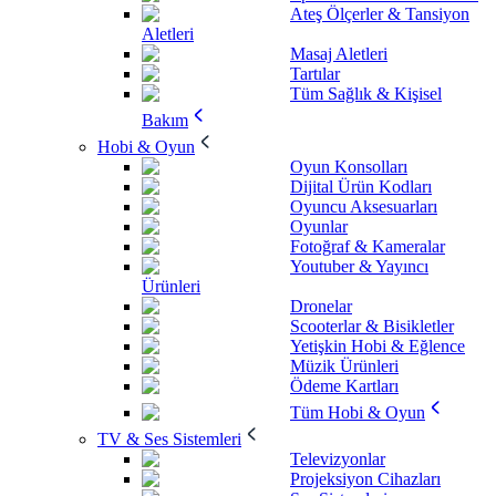
Ateş Ölçerler & Tansiyon
Aletleri
Masaj Aletleri
Tartılar
Tüm Sağlık & Kişisel
Bakım
Hobi & Oyun
Oyun Konsolları
Dijital Ürün Kodları
Oyuncu Aksesuarları
Oyunlar
Fotoğraf & Kameralar
Youtuber & Yayıncı
Ürünleri
Dronelar
Scooterlar & Bisikletler
Yetişkin Hobi & Eğlence
Müzik Ürünleri
Ödeme Kartları
Tüm Hobi & Oyun
TV & Ses Sistemleri
Televizyonlar
Projeksiyon Cihazları