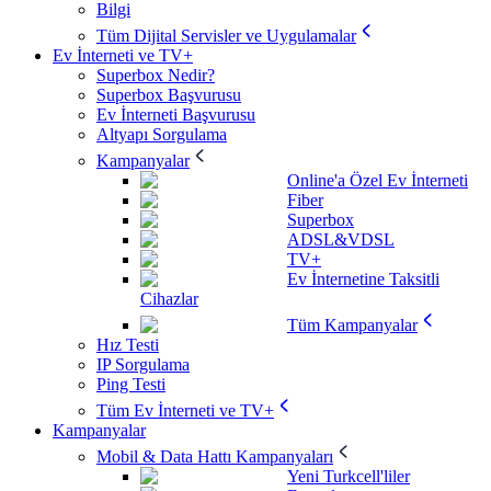
Bilgi
Tüm Dijital Servisler ve Uygulamalar
Ev İnterneti ve TV+
Superbox Nedir?
Superbox Başvurusu
Ev İnterneti Başvurusu
Altyapı Sorgulama
Kampanyalar
Online'a Özel Ev İnterneti
Fiber
Superbox
ADSL&VDSL
TV+
Ev İnternetine Taksitli
Cihazlar
Tüm Kampanyalar
Hız Testi
IP Sorgulama
Ping Testi
Tüm Ev İnterneti ve TV+
Kampanyalar
Mobil & Data Hattı Kampanyaları
Yeni Turkcell'liler