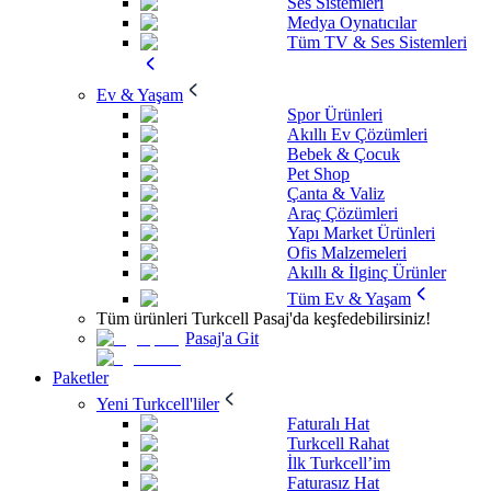
Ses Sistemleri
Medya Oynatıcılar
Tüm TV & Ses Sistemleri
Ev & Yaşam
Spor Ürünleri
Akıllı Ev Çözümleri
Bebek & Çocuk
Pet Shop
Çanta & Valiz
Araç Çözümleri
Yapı Market Ürünleri
Ofis Malzemeleri
Akıllı & İlginç Ürünler
Tüm Ev & Yaşam
Tüm ürünleri Turkcell Pasaj'da keşfedebilirsiniz!
Pasaj'a Git
Paketler
Yeni Turkcell'liler
Faturalı Hat
Turkcell Rahat
İlk Turkcell’im
Faturasız Hat