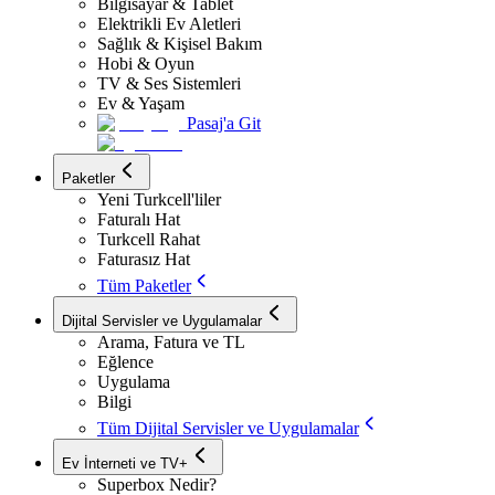
Bilgisayar & Tablet
Elektrikli Ev Aletleri
Sağlık & Kişisel Bakım
Hobi & Oyun
TV & Ses Sistemleri
Ev & Yaşam
Pasaj'a Git
Paketler
Yeni Turkcell'liler
Faturalı Hat
Turkcell Rahat
Faturasız Hat
Tüm Paketler
Dijital Servisler ve Uygulamalar
Arama, Fatura ve TL
Eğlence
Uygulama
Bilgi
Tüm Dijital Servisler ve Uygulamalar
Ev İnterneti ve TV+
Superbox Nedir?