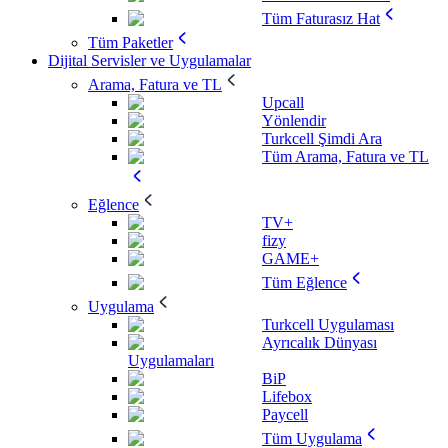
Tüm Faturasız Hat
Tüm Paketler
Dijital Servisler ve Uygulamalar
Arama, Fatura ve TL
Upcall
Yönlendir
Turkcell Şimdi Ara
Tüm Arama, Fatura ve TL
Eğlence
TV+
fizy
GAME+
Tüm Eğlence
Uygulama
Turkcell Uygulaması
Ayrıcalık Dünyası
Uygulamaları
BiP
Lifebox
Paycell
Tüm Uygulama