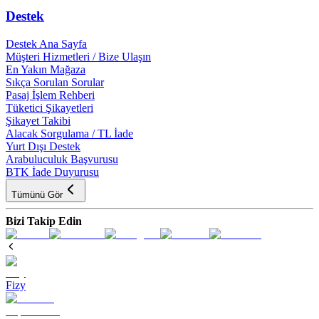
Destek
Destek Ana Sayfa
Müşteri Hizmetleri / Bize Ulaşın
En Yakın Mağaza
Sıkça Sorulan Sorular
Pasaj İşlem Rehberi
Tüketici Şikayetleri
Şikayet Takibi
Alacak Sorgulama / TL İade
Yurt Dışı Destek
Arabuluculuk Başvurusu
BTK İade Duyurusu
Tümünü Gör
Bizi Takip Edin
Fizy