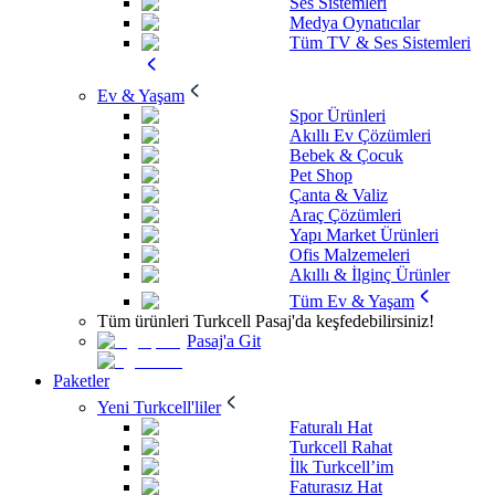
Ses Sistemleri
Medya Oynatıcılar
Tüm TV & Ses Sistemleri
Ev & Yaşam
Spor Ürünleri
Akıllı Ev Çözümleri
Bebek & Çocuk
Pet Shop
Çanta & Valiz
Araç Çözümleri
Yapı Market Ürünleri
Ofis Malzemeleri
Akıllı & İlginç Ürünler
Tüm Ev & Yaşam
Tüm ürünleri Turkcell Pasaj'da keşfedebilirsiniz!
Pasaj'a Git
Paketler
Yeni Turkcell'liler
Faturalı Hat
Turkcell Rahat
İlk Turkcell’im
Faturasız Hat