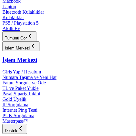
Macbook
Laptop
Bluetooth Kulaklıklar
Kulaklıklar
PS5 / Playstation 5
Akıllı Ev
Tümünü Gör
İşlem Merkezi
İşlem Merkezi
Giriş Yap / Hesabım
Numara Taşıma ve Yeni Hat
Fatura Sorgula ve Öde
TL ve Paket Yükle
Pasaj Sipariş Takibi
Gold Üyelik
IP Sorgulama
İnternet Ping Testi
PUK Sorgulama
Masterpass™
Destek