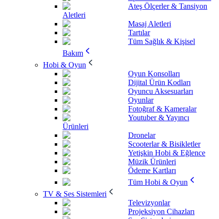
Ateş Ölçerler & Tansiyon
Aletleri
Masaj Aletleri
Tartılar
Tüm Sağlık & Kişisel
Bakım
Hobi & Oyun
Oyun Konsolları
Dijital Ürün Kodları
Oyuncu Aksesuarları
Oyunlar
Fotoğraf & Kameralar
Youtuber & Yayıncı
Ürünleri
Dronelar
Scooterlar & Bisikletler
Yetişkin Hobi & Eğlence
Müzik Ürünleri
Ödeme Kartları
Tüm Hobi & Oyun
TV & Ses Sistemleri
Televizyonlar
Projeksiyon Cihazları