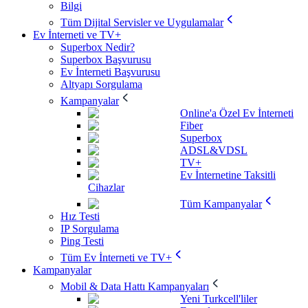
Bilgi
Tüm Dijital Servisler ve Uygulamalar
Ev İnterneti ve TV+
Superbox Nedir?
Superbox Başvurusu
Ev İnterneti Başvurusu
Altyapı Sorgulama
Kampanyalar
Online'a Özel Ev İnterneti
Fiber
Superbox
ADSL&VDSL
TV+
Ev İnternetine Taksitli
Cihazlar
Tüm Kampanyalar
Hız Testi
IP Sorgulama
Ping Testi
Tüm Ev İnterneti ve TV+
Kampanyalar
Mobil & Data Hattı Kampanyaları
Yeni Turkcell'liler