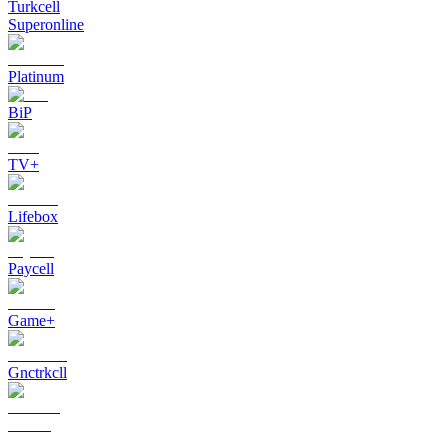
Turkcell
Superonline
Platinum
BiP
TV+
Lifebox
Paycell
Game+
Gnctrkcll