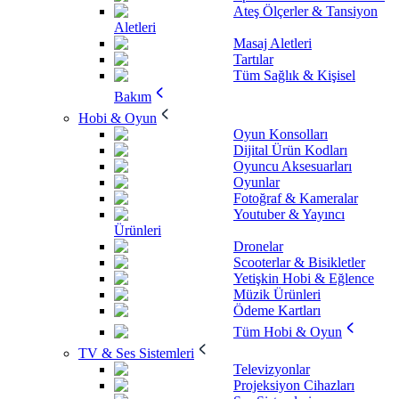
Ateş Ölçerler & Tansiyon
Aletleri
Masaj Aletleri
Tartılar
Tüm Sağlık & Kişisel
Bakım
Hobi & Oyun
Oyun Konsolları
Dijital Ürün Kodları
Oyuncu Aksesuarları
Oyunlar
Fotoğraf & Kameralar
Youtuber & Yayıncı
Ürünleri
Dronelar
Scooterlar & Bisikletler
Yetişkin Hobi & Eğlence
Müzik Ürünleri
Ödeme Kartları
Tüm Hobi & Oyun
TV & Ses Sistemleri
Televizyonlar
Projeksiyon Cihazları