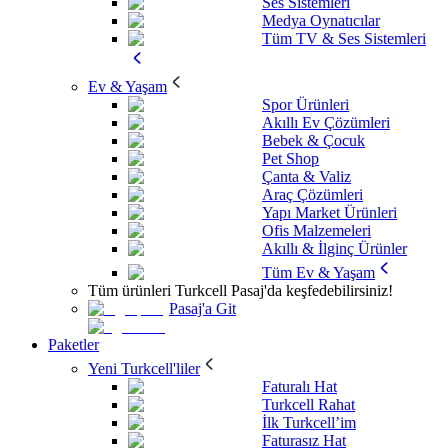
Ses Sistemleri
Medya Oynatıcılar
Tüm TV & Ses Sistemleri
Ev & Yaşam
Spor Ürünleri
Akıllı Ev Çözümleri
Bebek & Çocuk
Pet Shop
Çanta & Valiz
Araç Çözümleri
Yapı Market Ürünleri
Ofis Malzemeleri
Akıllı & İlginç Ürünler
Tüm Ev & Yaşam
Tüm ürünleri Turkcell Pasaj'da keşfedebilirsiniz!
Pasaj'a Git
Paketler
Yeni Turkcell'liler
Faturalı Hat
Turkcell Rahat
İlk Turkcell’im
Faturasız Hat