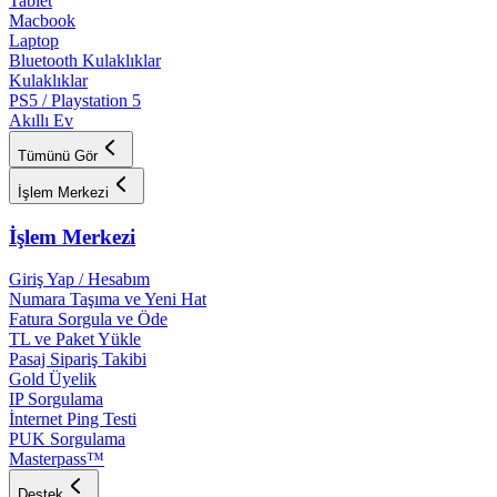
Tablet
Macbook
Laptop
Bluetooth Kulaklıklar
Kulaklıklar
PS5 / Playstation 5
Akıllı Ev
Tümünü Gör
İşlem Merkezi
İşlem Merkezi
Giriş Yap / Hesabım
Numara Taşıma ve Yeni Hat
Fatura Sorgula ve Öde
TL ve Paket Yükle
Pasaj Sipariş Takibi
Gold Üyelik
IP Sorgulama
İnternet Ping Testi
PUK Sorgulama
Masterpass™
Destek