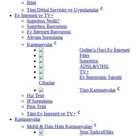
Bilgi
Tüm Dijital Servisler ve Uygulamalar
Ev İnterneti ve TV+
Superbox Nedir?
Superbox Başvurusu
Ev İnterneti Başvurusu
Altyapı Sorgulama
Kampanyalar
Online'a Özel Ev İnterneti
Fiber
Superbox
ADSL&VDSL
TV+
Ev İnternetine Taksitli
Cihazlar
Tüm Kampanyalar
Hız Testi
IP Sorgulama
Ping Testi
Tüm Ev İnterneti ve TV+
Kampanyalar
Mobil & Data Hattı Kampanyaları
Yeni Turkcell'liler