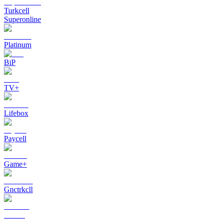
Turkcell
Superonline
Platinum
BiP
TV+
Lifebox
Paycell
Game+
Gnctrkcll