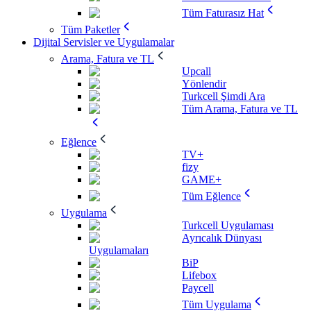
Tüm Faturasız Hat
Tüm Paketler
Dijital Servisler ve Uygulamalar
Arama, Fatura ve TL
Upcall
Yönlendir
Turkcell Şimdi Ara
Tüm Arama, Fatura ve TL
Eğlence
TV+
fizy
GAME+
Tüm Eğlence
Uygulama
Turkcell Uygulaması
Ayrıcalık Dünyası
Uygulamaları
BiP
Lifebox
Paycell
Tüm Uygulama