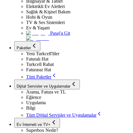
Bilgisayar & Tablet
Elektrikli Ev Aletleri
Sağlık & Kişisel Bakım
Hobi & Oyun
TV & Ses Sistemleri
Ev & Yaşam
Pasaj'a Git
Paketler
Yeni Turkcell'liler
Faturalı Hat
Turkcell Rahat
Faturasız Hat
Tüm Paketler
Dijital Servisler ve Uygulamalar
Arama, Fatura ve TL
Eğlence
Uygulama
Bilgi
Tüm Dijital Servisler ve Uygulamalar
Ev İnterneti ve TV+
Superbox Nedir?