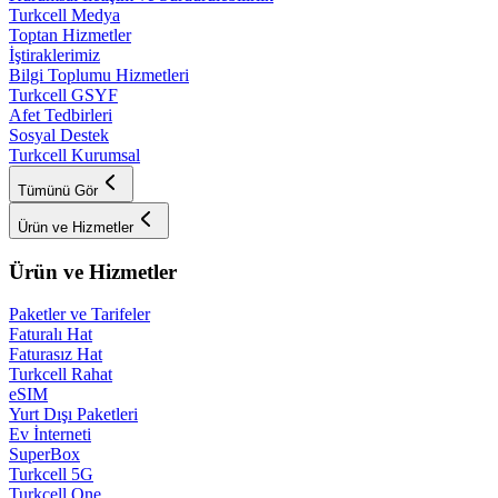
Turkcell Medya
Toptan Hizmetler
İştiraklerimiz
Bilgi Toplumu Hizmetleri
Turkcell GSYF
Afet Tedbirleri
Sosyal Destek
Turkcell Kurumsal
Tümünü Gör
Ürün ve Hizmetler
Ürün ve Hizmetler
Paketler ve Tarifeler
Faturalı Hat
Faturasız Hat
Turkcell Rahat
eSIM
Yurt Dışı Paketleri
Ev İnterneti
SuperBox
Turkcell 5G
Turkcell One