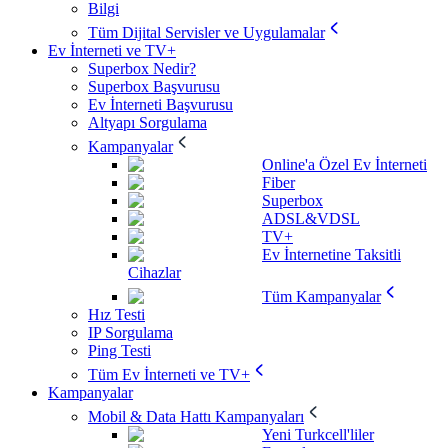
Bilgi
Tüm Dijital Servisler ve Uygulamalar
Ev İnterneti ve TV+
Superbox Nedir?
Superbox Başvurusu
Ev İnterneti Başvurusu
Altyapı Sorgulama
Kampanyalar
Online'a Özel Ev İnterneti
Fiber
Superbox
ADSL&VDSL
TV+
Ev İnternetine Taksitli
Cihazlar
Tüm Kampanyalar
Hız Testi
IP Sorgulama
Ping Testi
Tüm Ev İnterneti ve TV+
Kampanyalar
Mobil & Data Hattı Kampanyaları
Yeni Turkcell'liler