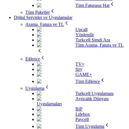
Tüm Faturasız Hat
Tüm Paketler
Dijital Servisler ve Uygulamalar
Arama, Fatura ve TL
Upcall
Yönlendir
Turkcell Şimdi Ara
Tüm Arama, Fatura ve TL
Eğlence
TV+
fizy
GAME+
Tüm Eğlence
Uygulama
Turkcell Uygulaması
Ayrıcalık Dünyası
Uygulamaları
BiP
Lifebox
Paycell
Tüm Uygulama