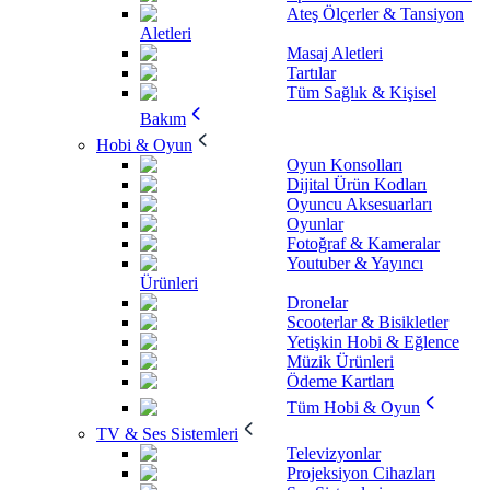
Ateş Ölçerler & Tansiyon
Aletleri
Masaj Aletleri
Tartılar
Tüm Sağlık & Kişisel
Bakım
Hobi & Oyun
Oyun Konsolları
Dijital Ürün Kodları
Oyuncu Aksesuarları
Oyunlar
Fotoğraf & Kameralar
Youtuber & Yayıncı
Ürünleri
Dronelar
Scooterlar & Bisikletler
Yetişkin Hobi & Eğlence
Müzik Ürünleri
Ödeme Kartları
Tüm Hobi & Oyun
TV & Ses Sistemleri
Televizyonlar
Projeksiyon Cihazları