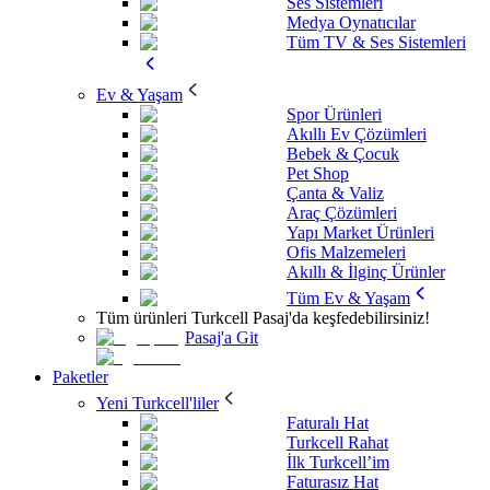
Ses Sistemleri
Medya Oynatıcılar
Tüm TV & Ses Sistemleri
Ev & Yaşam
Spor Ürünleri
Akıllı Ev Çözümleri
Bebek & Çocuk
Pet Shop
Çanta & Valiz
Araç Çözümleri
Yapı Market Ürünleri
Ofis Malzemeleri
Akıllı & İlginç Ürünler
Tüm Ev & Yaşam
Tüm ürünleri Turkcell Pasaj'da keşfedebilirsiniz!
Pasaj'a Git
Paketler
Yeni Turkcell'liler
Faturalı Hat
Turkcell Rahat
İlk Turkcell’im
Faturasız Hat