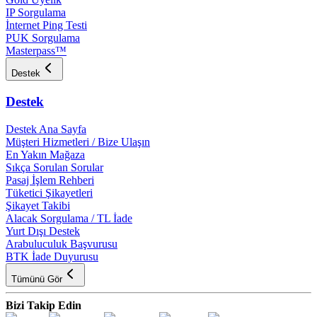
IP Sorgulama
İnternet Ping Testi
PUK Sorgulama
Masterpass™
Destek
Destek
Destek Ana Sayfa
Müşteri Hizmetleri / Bize Ulaşın
En Yakın Mağaza
Sıkça Sorulan Sorular
Pasaj İşlem Rehberi
Tüketici Şikayetleri
Şikayet Takibi
Alacak Sorgulama / TL İade
Yurt Dışı Destek
Arabuluculuk Başvurusu
BTK İade Duyurusu
Tümünü Gör
Bizi Takip Edin