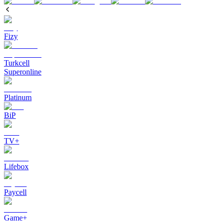
Fizy
Turkcell
Superonline
Platinum
BiP
TV+
Lifebox
Paycell
Game+