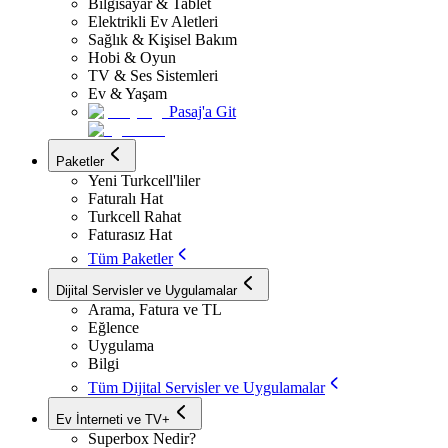
Bilgisayar & Tablet
Elektrikli Ev Aletleri
Sağlık & Kişisel Bakım
Hobi & Oyun
TV & Ses Sistemleri
Ev & Yaşam
Pasaj'a Git
Paketler
Yeni Turkcell'liler
Faturalı Hat
Turkcell Rahat
Faturasız Hat
Tüm Paketler
Dijital Servisler ve Uygulamalar
Arama, Fatura ve TL
Eğlence
Uygulama
Bilgi
Tüm Dijital Servisler ve Uygulamalar
Ev İnterneti ve TV+
Superbox Nedir?