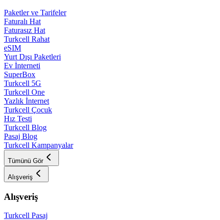
Paketler ve Tarifeler
Faturalı Hat
Faturasız Hat
Turkcell Rahat
eSIM
Yurt Dışı Paketleri
Ev İnterneti
SuperBox
Turkcell 5G
Turkcell One
Yazlık İnternet
Turkcell Çocuk
Hız Testi
Turkcell Blog
Pasaj Blog
Turkcell Kampanyalar
Tümünü Gör
Alışveriş
Alışveriş
Turkcell Pasaj