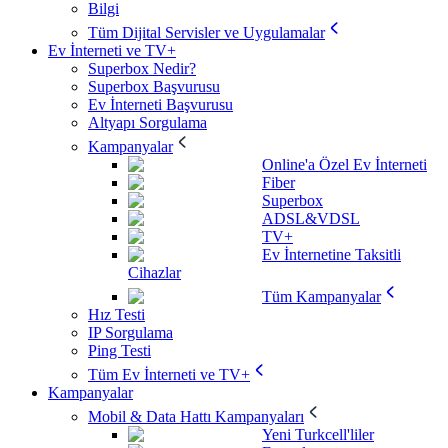
Bilgi
Tüm Dijital Servisler ve Uygulamalar
Ev İnterneti ve TV+
Superbox Nedir?
Superbox Başvurusu
Ev İnterneti Başvurusu
Altyapı Sorgulama
Kampanyalar
Online'a Özel Ev İnterneti
Fiber
Superbox
ADSL&VDSL
TV+
Ev İnternetine Taksitli
Cihazlar
Tüm Kampanyalar
Hız Testi
IP Sorgulama
Ping Testi
Tüm Ev İnterneti ve TV+
Kampanyalar
Mobil & Data Hattı Kampanyaları
Yeni Turkcell'liler