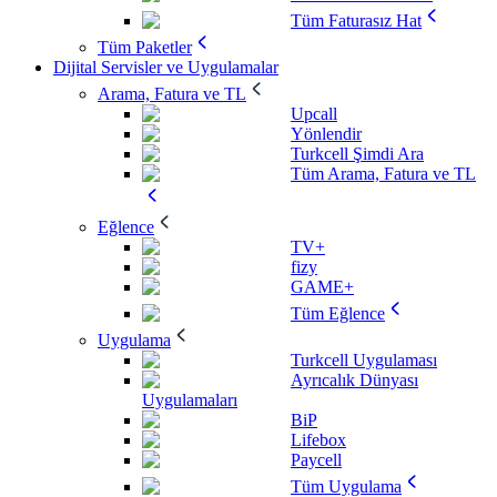
Tüm Faturasız Hat
Tüm Paketler
Dijital Servisler ve Uygulamalar
Arama, Fatura ve TL
Upcall
Yönlendir
Turkcell Şimdi Ara
Tüm Arama, Fatura ve TL
Eğlence
TV+
fizy
GAME+
Tüm Eğlence
Uygulama
Turkcell Uygulaması
Ayrıcalık Dünyası
Uygulamaları
BiP
Lifebox
Paycell
Tüm Uygulama