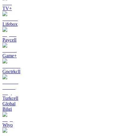
TV+
Lifebox
Paycell
Game+
Gnctrkcll
Turkcell
Global
Bilgi
Wiyo