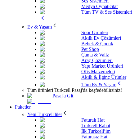
Ses Sistemleri
Medya Oynatıcılar
Tüm TV & Ses Sistemleri
Ev & Yaşam
Spor Ürünleri
Akıllı Ev Çözümleri
Bebek & Çocuk
Pet Shop
Çanta & Valiz
Araç Çözümleri
Yapı Market Ürünleri
Ofis Malzemeleri
Akıllı & İlginç Ürünler
Tüm Ev & Yaşam
Tüm ürünleri Turkcell Pasaj'da keşfedebilirsiniz!
Pasaj'a Git
Paketler
Yeni Turkcell'liler
Faturalı Hat
Turkcell Rahat
İlk Turkcell’im
Faturasız Hat