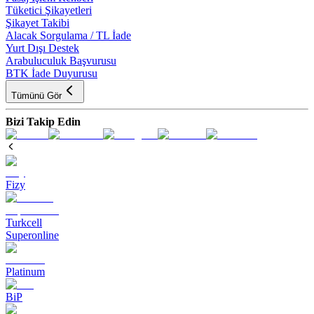
Tüketici Şikayetleri
Şikayet Takibi
Alacak Sorgulama / TL İade
Yurt Dışı Destek
Arabuluculuk Başvurusu
BTK İade Duyurusu
Tümünü Gör
Bizi Takip Edin
Fizy
Turkcell
Superonline
Platinum
BiP