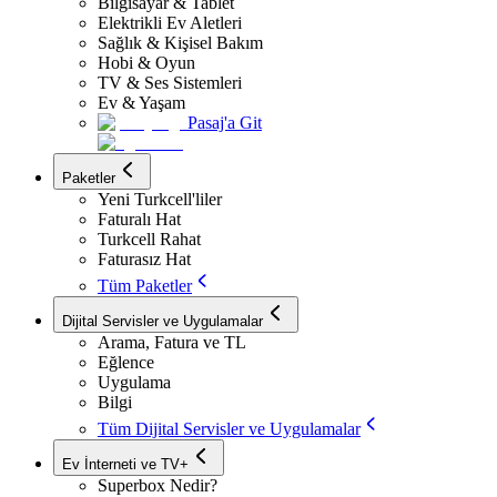
Bilgisayar & Tablet
Elektrikli Ev Aletleri
Sağlık & Kişisel Bakım
Hobi & Oyun
TV & Ses Sistemleri
Ev & Yaşam
Pasaj'a Git
Paketler
Yeni Turkcell'liler
Faturalı Hat
Turkcell Rahat
Faturasız Hat
Tüm Paketler
Dijital Servisler ve Uygulamalar
Arama, Fatura ve TL
Eğlence
Uygulama
Bilgi
Tüm Dijital Servisler ve Uygulamalar
Ev İnterneti ve TV+
Superbox Nedir?