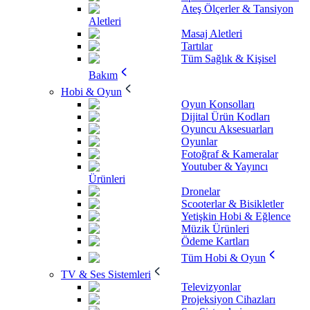
Ateş Ölçerler & Tansiyon
Aletleri
Masaj Aletleri
Tartılar
Tüm Sağlık & Kişisel
Bakım
Hobi & Oyun
Oyun Konsolları
Dijital Ürün Kodları
Oyuncu Aksesuarları
Oyunlar
Fotoğraf & Kameralar
Youtuber & Yayıncı
Ürünleri
Dronelar
Scooterlar & Bisikletler
Yetişkin Hobi & Eğlence
Müzik Ürünleri
Ödeme Kartları
Tüm Hobi & Oyun
TV & Ses Sistemleri
Televizyonlar
Projeksiyon Cihazları