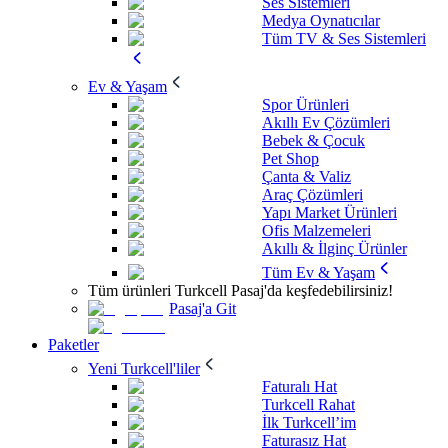
Ses Sistemleri
Medya Oynatıcılar
Tüm TV & Ses Sistemleri
Ev & Yaşam
Spor Ürünleri
Akıllı Ev Çözümleri
Bebek & Çocuk
Pet Shop
Çanta & Valiz
Araç Çözümleri
Yapı Market Ürünleri
Ofis Malzemeleri
Akıllı & İlginç Ürünler
Tüm Ev & Yaşam
Tüm ürünleri Turkcell Pasaj'da keşfedebilirsiniz!
Pasaj'a Git
Paketler
Yeni Turkcell'liler
Faturalı Hat
Turkcell Rahat
İlk Turkcell’im
Faturasız Hat