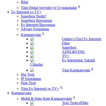
Bilgi
Tüm Dijital Servisler ve Uygulamalar
Ev İnterneti ve TV+
Superbox Nedir?
Superbox Başvurusu
Ev İnterneti Başvurusu
Altyapı Sorgulama
Kampanyalar
Online'a Özel Ev İnterneti
Fiber
Superbox
ADSL&VDSL
TV+
Ev İnternetine Taksitli
Cihazlar
Tüm Kampanyalar
Hız Testi
IP Sorgulama
Ping Testi
Tüm Ev İnterneti ve TV+
Kampanyalar
Mobil & Data Hattı Kampanyaları
Yeni Turkcell'liler