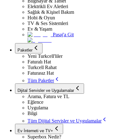
Bilgisayar & Tablet
Elektrikli Ev Aletleri
Sağlık & Kişisel Bakım
Hobi & Oyun
TV & Ses Sistemleri
Ev & Yaşam
Pasaj'a Git
Paketler
Yeni Turkcell'liler
Faturalı Hat
Turkcell Rahat
Faturasız Hat
Tüm Paketler
Dijital Servisler ve Uygulamalar
Arama, Fatura ve TL
Eğlence
Uygulama
Bilgi
Tüm Dijital Servisler ve Uygulamalar
Ev İnterneti ve TV+
Superbox Nedir?