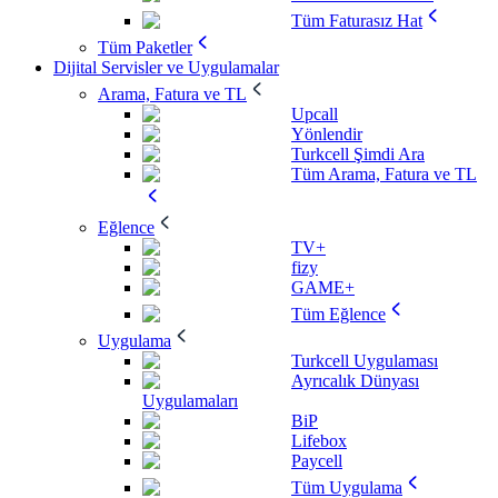
Tüm Faturasız Hat
Tüm Paketler
Dijital Servisler ve Uygulamalar
Arama, Fatura ve TL
Upcall
Yönlendir
Turkcell Şimdi Ara
Tüm Arama, Fatura ve TL
Eğlence
TV+
fizy
GAME+
Tüm Eğlence
Uygulama
Turkcell Uygulaması
Ayrıcalık Dünyası
Uygulamaları
BiP
Lifebox
Paycell
Tüm Uygulama