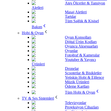
Ateş Ölçerler & Tansiyon
Aletleri
Masaj Aletleri
Tartılar
Tüm Sağlık & Kişisel
Bakım
Hobi & Oyun
Oyun Konsolları
Dijital Ürün Kodları
Oyuncu Aksesuarları
Oyunlar
Fotoğraf & Kameralar
Youtuber & Yayıncı
Ürünleri
Dronelar
Scooterlar & Bisikletler
Yetişkin Hobi & Eğlence
Müzik Ürünleri
Ödeme Kartları
Tüm Hobi & Oyun
TV & Ses Sistemleri
Televizyonlar
Projeksiyon Cihazları