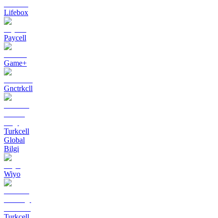
Lifebox
Paycell
Game+
Gnctrkcll
Turkcell
Global
Bilgi
Wiyo
Turkcell