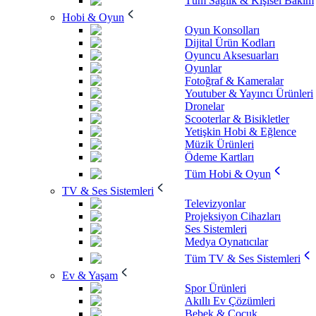
Tüm Sağlık & Kişisel Bakım
Hobi & Oyun
Oyun Konsolları
Dijital Ürün Kodları
Oyuncu Aksesuarları
Oyunlar
Fotoğraf & Kameralar
Youtuber & Yayıncı Ürünleri
Dronelar
Scooterlar & Bisikletler
Yetişkin Hobi & Eğlence
Müzik Ürünleri
Ödeme Kartları
Tüm Hobi & Oyun
TV & Ses Sistemleri
Televizyonlar
Projeksiyon Cihazları
Ses Sistemleri
Medya Oynatıcılar
Tüm TV & Ses Sistemleri
Ev & Yaşam
Spor Ürünleri
Akıllı Ev Çözümleri
Bebek & Çocuk