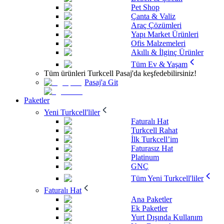
Pet Shop
Çanta & Valiz
Araç Çözümleri
Yapı Market Ürünleri
Ofis Malzemeleri
Akıllı & İlginç Ürünler
Tüm Ev & Yaşam
Tüm ürünleri Turkcell Pasaj'da keşfedebilirsiniz!
Pasaj'a Git
Paketler
Yeni Turkcell'liler
Faturalı Hat
Turkcell Rahat
İlk Turkcell’im
Faturasız Hat
Platinum
GNÇ
Tüm Yeni Turkcell'liler
Faturalı Hat
Ana Paketler
Ek Paketler
Yurt Dışında Kullanım