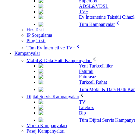
Superbox
ADSL&VDSL
TV+
Ev İnternetine Taksitli Cihazl
Tüm Kampanyalar
Hız Testi
IP Sorgulama
Ping Testi
Tüm Ev İnterneti ve TV+
Kampanyalar
Mobil & Data Hattı Kampanyaları
Yeni Turkcell'liler
Faturalı
Faturasız
Turkcell Rahat
Tüm Mobil & Data Hattı Kam
Dijital Servis Kampanyaları
TV+
Lifebox
Bip
Tüm Dijital Servis Kampanya
Marka Kampanyaları
Pasaj Kampanyaları