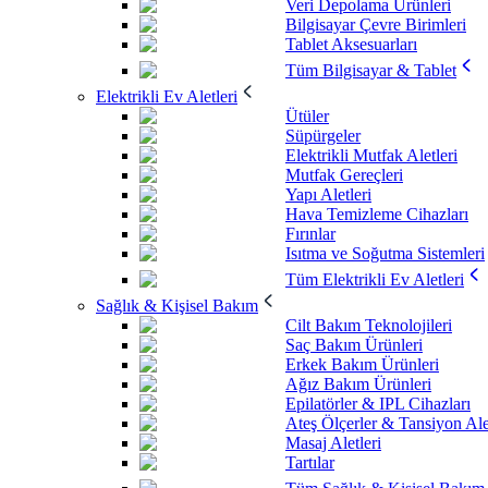
Veri Depolama Ürünleri
Bilgisayar Çevre Birimleri
Tablet Aksesuarları
Tüm Bilgisayar & Tablet
Elektrikli Ev Aletleri
Ütüler
Süpürgeler
Elektrikli Mutfak Aletleri
Mutfak Gereçleri
Yapı Aletleri
Hava Temizleme Cihazları
Fırınlar
Isıtma ve Soğutma Sistemleri
Tüm Elektrikli Ev Aletleri
Sağlık & Kişisel Bakım
Cilt Bakım Teknolojileri
Saç Bakım Ürünleri
Erkek Bakım Ürünleri
Ağız Bakım Ürünleri
Epilatörler & IPL Cihazları
Ateş Ölçerler & Tansiyon Ale
Masaj Aletleri
Tartılar