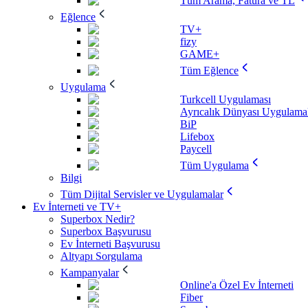
Tüm Arama, Fatura ve TL
Eğlence
TV+
fizy
GAME+
Tüm Eğlence
Uygulama
Turkcell Uygulaması
Ayrıcalık Dünyası Uygulamal
BiP
Lifebox
Paycell
Tüm Uygulama
Bilgi
Tüm Dijital Servisler ve Uygulamalar
Ev İnterneti ve TV+
Superbox Nedir?
Superbox Başvurusu
Ev İnterneti Başvurusu
Altyapı Sorgulama
Kampanyalar
Online'a Özel Ev İnterneti
Fiber