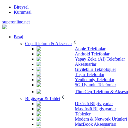
Bireysel
Kurumsal
superonline.net
Pasaj
Cep Telefonu & Aksesuar
Apple Telefonlar
Android Telefonlar
Yapay Zeka (AI) Telefonlar
Aksesuarlar
Giyilebilir Teknolojiler
Tuşlu Telefonlar
Yenilenmiş Telefonlar
5G Uyumlu Telefonlar
Tüm Cep Telefonu & Aksesu
Bilgisayar & Tablet
Dizüstü Bilgisayarlar
Masaüstü Bilgisayarlar
Tabletler
Modem & Network Ürünleri
MacBook Aksesuarları