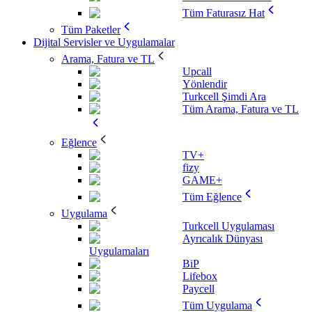
Tüm Faturasız Hat
Tüm Paketler
Dijital Servisler ve Uygulamalar
Arama, Fatura ve TL
Upcall
Yönlendir
Turkcell Şimdi Ara
Tüm Arama, Fatura ve TL
Eğlence
TV+
fizy
GAME+
Tüm Eğlence
Uygulama
Turkcell Uygulaması
Ayrıcalık Dünyası
Uygulamaları
BiP
Lifebox
Paycell
Tüm Uygulama