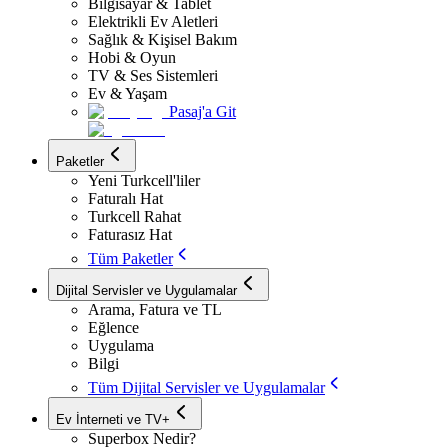
Bilgisayar & Tablet
Elektrikli Ev Aletleri
Sağlık & Kişisel Bakım
Hobi & Oyun
TV & Ses Sistemleri
Ev & Yaşam
Pasaj'a Git
Paketler
Yeni Turkcell'liler
Faturalı Hat
Turkcell Rahat
Faturasız Hat
Tüm Paketler
Dijital Servisler ve Uygulamalar
Arama, Fatura ve TL
Eğlence
Uygulama
Bilgi
Tüm Dijital Servisler ve Uygulamalar
Ev İnterneti ve TV+
Superbox Nedir?