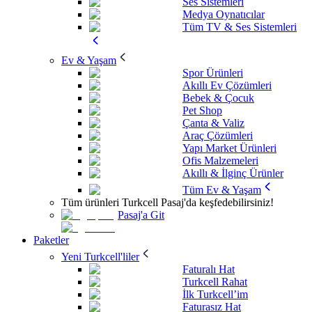
Ses Sistemleri
Medya Oynatıcılar
Tüm TV & Ses Sistemleri
Ev & Yaşam
Spor Ürünleri
Akıllı Ev Çözümleri
Bebek & Çocuk
Pet Shop
Çanta & Valiz
Araç Çözümleri
Yapı Market Ürünleri
Ofis Malzemeleri
Akıllı & İlginç Ürünler
Tüm Ev & Yaşam
Tüm ürünleri Turkcell Pasaj'da keşfedebilirsiniz!
Pasaj'a Git
Paketler
Yeni Turkcell'liler
Faturalı Hat
Turkcell Rahat
İlk Turkcell’im
Faturasız Hat