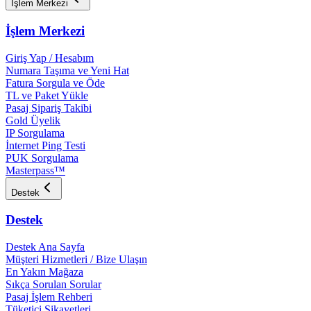
İşlem Merkezi
İşlem Merkezi
Giriş Yap / Hesabım
Numara Taşıma ve Yeni Hat
Fatura Sorgula ve Öde
TL ve Paket Yükle
Pasaj Sipariş Takibi
Gold Üyelik
IP Sorgulama
İnternet Ping Testi
PUK Sorgulama
Masterpass™
Destek
Destek
Destek Ana Sayfa
Müşteri Hizmetleri / Bize Ulaşın
En Yakın Mağaza
Sıkça Sorulan Sorular
Pasaj İşlem Rehberi
Tüketici Şikayetleri