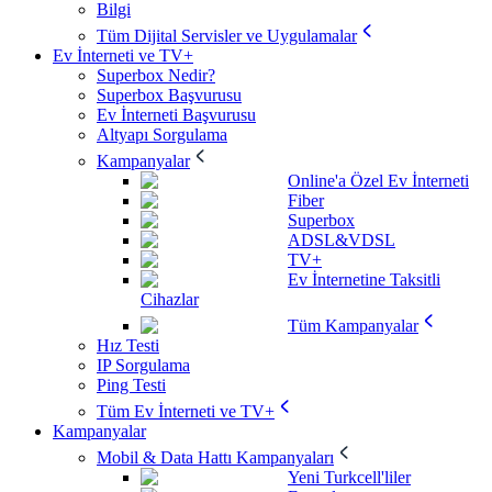
Bilgi
Tüm Dijital Servisler ve Uygulamalar
Ev İnterneti ve TV+
Superbox Nedir?
Superbox Başvurusu
Ev İnterneti Başvurusu
Altyapı Sorgulama
Kampanyalar
Online'a Özel Ev İnterneti
Fiber
Superbox
ADSL&VDSL
TV+
Ev İnternetine Taksitli
Cihazlar
Tüm Kampanyalar
Hız Testi
IP Sorgulama
Ping Testi
Tüm Ev İnterneti ve TV+
Kampanyalar
Mobil & Data Hattı Kampanyaları
Yeni Turkcell'liler