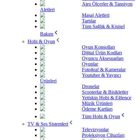
Ateş Ölçerler & Tansiyon
Aletleri
Masaj Aletleri
Tartılar
Tüm Sağlık & Kişisel
Bakım
Hobi & Oyun
Oyun Konsolları
Dijital Ürün Kodları
Oyuncu Aksesuarları
Oyunlar
Fotoğraf & Kameralar
Youtuber & Yayıncı
Ürünleri
Dronelar
Scooterlar & Bisikletler
Yetişkin Hobi & Eğlence
Müzik Ürünleri
Ödeme Kartları
Tüm Hobi & Oyun
TV & Ses Sistemleri
Televizyonlar
Projeksiyon Cihazları