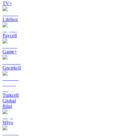
TV+
Lifebox
Paycell
Game+
Gnctrkcll
Turkcell
Global
Bilgi
Wiyo