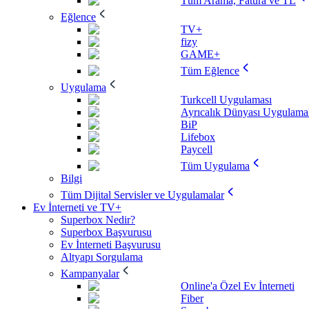
Tüm Arama, Fatura ve TL
Eğlence
TV+
fizy
GAME+
Tüm Eğlence
Uygulama
Turkcell Uygulaması
Ayrıcalık Dünyası Uygulamal
BiP
Lifebox
Paycell
Tüm Uygulama
Bilgi
Tüm Dijital Servisler ve Uygulamalar
Ev İnterneti ve TV+
Superbox Nedir?
Superbox Başvurusu
Ev İnterneti Başvurusu
Altyapı Sorgulama
Kampanyalar
Online'a Özel Ev İnterneti
Fiber