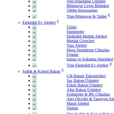
Veri Depolama Ürünleri
Bilgisayar Çevre Birimleri
Tablet Aksesuarları
Tüm Bilgisayar & Tablet
Elektrikli Ev Aletleri
Ütüler
Süpürgeler
Elektrikli Mutfak Aletleri
Mutfak Gereçleri
Yapı Aletleri
Hava Temizleme Cihazları
Fırınlar
Isıtma ve Soğutma Sistemleri
Tüm Elektrikli Ev Aletleri
Sağlık & Kişisel Bakım
Cilt Bakım Teknolojileri
Saç Bakım Ürünleri
Erkek Bakım Ürünleri
Ağız Bakım Ürünleri
Epilatörler & IPL Cihazları
Ateş Ölçerler & Tansiyon Ale
Masaj Aletleri
Tartılar