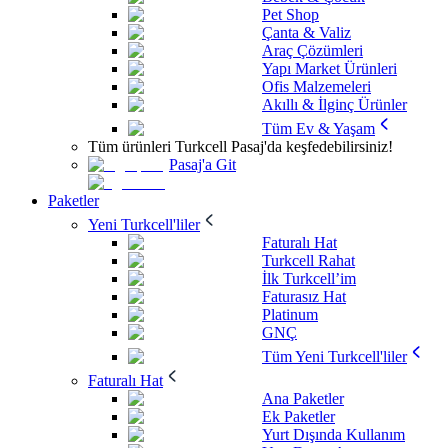
Pet Shop
Çanta & Valiz
Araç Çözümleri
Yapı Market Ürünleri
Ofis Malzemeleri
Akıllı & İlginç Ürünler
Tüm Ev & Yaşam
Tüm ürünleri Turkcell Pasaj'da keşfedebilirsiniz!
Pasaj'a Git
Paketler
Yeni Turkcell'liler
Faturalı Hat
Turkcell Rahat
İlk Turkcell’im
Faturasız Hat
Platinum
GNÇ
Tüm Yeni Turkcell'liler
Faturalı Hat
Ana Paketler
Ek Paketler
Yurt Dışında Kullanım