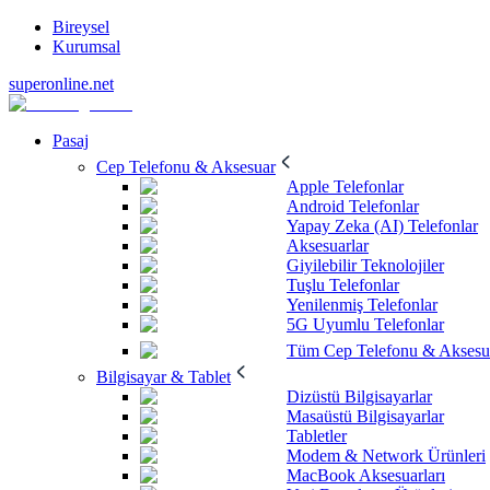
Bireysel
Kurumsal
superonline.net
Pasaj
Cep Telefonu & Aksesuar
Apple Telefonlar
Android Telefonlar
Yapay Zeka (AI) Telefonlar
Aksesuarlar
Giyilebilir Teknolojiler
Tuşlu Telefonlar
Yenilenmiş Telefonlar
5G Uyumlu Telefonlar
Tüm Cep Telefonu & Aksesu
Bilgisayar & Tablet
Dizüstü Bilgisayarlar
Masaüstü Bilgisayarlar
Tabletler
Modem & Network Ürünleri
MacBook Aksesuarları