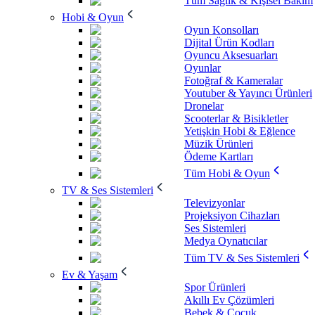
Tüm Sağlık & Kişisel Bakım
Hobi & Oyun
Oyun Konsolları
Dijital Ürün Kodları
Oyuncu Aksesuarları
Oyunlar
Fotoğraf & Kameralar
Youtuber & Yayıncı Ürünleri
Dronelar
Scooterlar & Bisikletler
Yetişkin Hobi & Eğlence
Müzik Ürünleri
Ödeme Kartları
Tüm Hobi & Oyun
TV & Ses Sistemleri
Televizyonlar
Projeksiyon Cihazları
Ses Sistemleri
Medya Oynatıcılar
Tüm TV & Ses Sistemleri
Ev & Yaşam
Spor Ürünleri
Akıllı Ev Çözümleri
Bebek & Çocuk