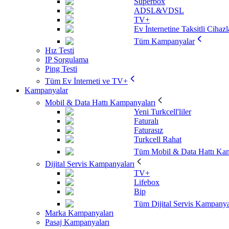
Superbox
ADSL&VDSL
TV+
Ev İnternetine Taksitli Cihazl
Tüm Kampanyalar
Hız Testi
IP Sorgulama
Ping Testi
Tüm Ev İnterneti ve TV+
Kampanyalar
Mobil & Data Hattı Kampanyaları
Yeni Turkcell'liler
Faturalı
Faturasız
Turkcell Rahat
Tüm Mobil & Data Hattı Kam
Dijital Servis Kampanyaları
TV+
Lifebox
Bip
Tüm Dijital Servis Kampanya
Marka Kampanyaları
Pasaj Kampanyaları